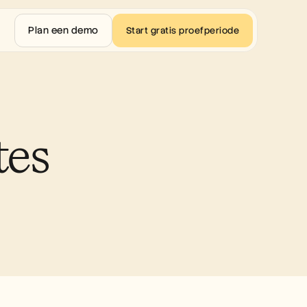
Plan een demo
Start gratis proefperiode
tes