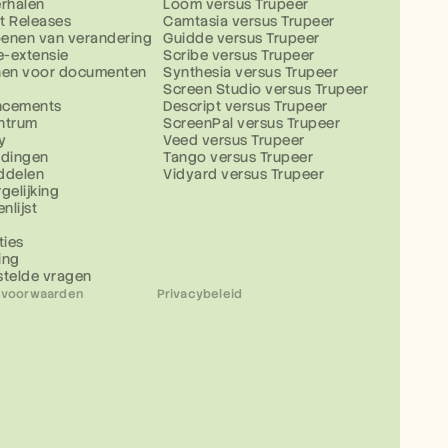
erhalen
Loom versus Trupeer
t Releases
Camtasia versus Trupeer
enen van verandering
Guidde versus Trupeer
-extensie
Scribe versus Trupeer
nen voor documenten
Synthesia versus Trupeer
Screen Studio versus Trupeer
ncements
Descript versus Trupeer
ntrum
ScreenPal versus Trupeer
y
Veed versus Trupeer
idingen
Tango versus Trupeer
ddelen
Vidyard versus Trupeer
gelijking
nlijst
ties
ing
stelde vragen
svoorwaarden
Privacybeleid