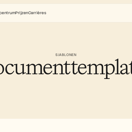
centrum
Prijzen
Carrières
SJABLONEN
cumenttempla