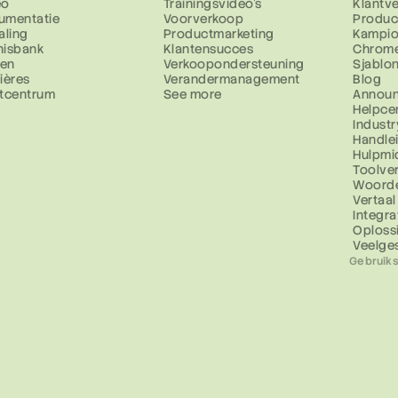
eo
Trainingsvideo's
Klantv
umentatie
Voorverkoop
Produc
aling
Productmarketing
Kampio
nisbank
Klantensucces
Chrome
zen
Verkoopondersteuning
Sjablo
ières
Verandermanagement
Blog
stcentrum
See more
Annou
Helpce
Industr
Handle
Hulpmi
Toolver
Woorde
Vertaal
Integra
Oploss
Veelge
Gebruik