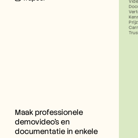
Vid
Doc
Vert
Ken
Prij
Carr
Tru
Maak professionele 
demovideo’s en 
documentatie in enkele 