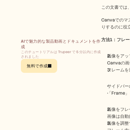
この文書では
Canvaで
りするのに役
方法1：フレ
AIで魅力的な製品動画とドキュメントを作
成
このチュートリアルは Trupeer で 5 分以内に作成
画像をアッ
されました
Canva
無料で作成
フレームを
サイドバーの
「Fram
画像をフレ
画像は自動
画像を調整