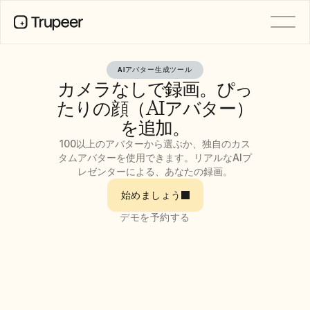
AIアバター生成ツール
製品
カメラなしで録画。ぴっ
動画
ドキュメント
たりの顔（AIアバター）
翻訳
を追加。
ナレッジベース
AIアバター
100以上のアバターから選ぶか、独自のカス
ブランドキット
タムアバターを使用できます。リアルなAIプ
共有ページ
レゼンターによる、あなたの録画。
AI画面録画
始めましょう
デモを予約する
リソース
変革を起こすAIチャンピオン
信頼センター
機能リクエスト
ドキュメントテンプレート
Industry