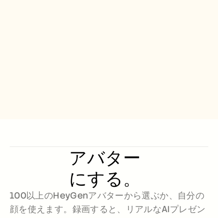
Free Tools
よくある質問
Announcement
Partner Program
ユースケース
変更管理
セールスイネーブルメント
プリセールス
プロダクトマーケティング
カスタマーサクセス
トレーニング
See more
お客様の事例
アバター
ヘルプセンター
にする。
料金
100以上のHeyGenアバターから選ぶか、自分の
顔を使えます。録画すると、リアルなAIプレゼン