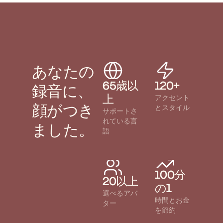
あなたの
65歳以
120+
録音に、
上
アクセント
顔がつき
とスタイル
サポートさ
れている言
ました。
語
100分
20以上
の1
選べるアバ
時間とお金
ター
を節約