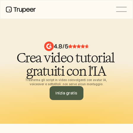
PRODOTTO
Video
Documentazione
4.8/5
Traduzione
Crea video tutorial 
Base di conoscenza
Avatar IA
Kit del marchio
gratuiti con l'IA
Pagine condivise
Registrazione dello schermo AI
Trasforma gli script in video coinvolgenti con avatar IA, 
voiceover e sottotitoli: non serve alcun montaggio.
Inizia gratis
RISORSE
Campioni del cambiamento con 
l’IA
Centro di fiducia
Rilasci di Prodotto
Modelli di documenti