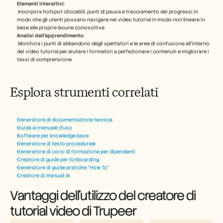
Elementi interattivi
:
 Incorpora hotspot cliccabili, punti di pausa e tracciamento dei progressi in 
modo che gli utenti possano navigare nei video tutorial in modo non lineare in 
base alle proprie lacune conoscitive
Analisi dell'apprendimento
:
 Monitora i punti di abbandono degli spettatori e le aree di confusione all'interno 
dei video tutorial per aiutare i formatori a perfezionare i contenuti e migliorare i 
tassi di comprensione
Esplora strumenti correlati
Generatore di documentazione tecnica
Guida al manuale d'uso
Software per knowledge base
Generatore di testo procedurale
Generatore di corsi di formazione per dipendenti
Creatore di guide per l'onboarding
Generatore di guide pratiche "How To"
Creatore di manuali IA
Vantaggi dell'utilizzo del creatore di 
tutorial video di Trupeer