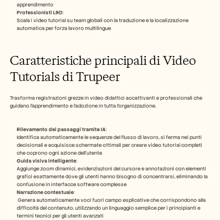
apprendimento
Professionisti L&D
: 
Scala i video tutorial su team globali con la traduzione e la localizzazione 
automatica per forza lavoro multilingue
Caratteristiche principali di Video 
Tutorials di Trupeer
Trasforma registrazioni grezze in video didattici accattivanti e professionali che 
guidano l'apprendimento e l'adozione in tutta l'organizzazione.
Rilevamento dei passaggi tramite IA
: 
Identifica automaticamente le sequenze del flusso di lavoro, si ferma nei punti 
decisionali e acquisisce schermate ottimali per creare video tutorial completi 
che coprono ogni azione dell'utente
Guida visiva intelligente
: 
Aggiunge zoom dinamici, evidenziazioni del cursore e annotazioni con elementi 
grafici esattamente dove gli utenti hanno bisogno di concentrarsi, eliminando la 
confusione in interfacce software complesse
Narrazione contestuale
:
 Genera automaticamente voci fuori campo esplicative che corrispondono alla 
difficoltà del contenuto, utilizzando un linguaggio semplice per i principianti e 
termini tecnici per gli utenti avanzati