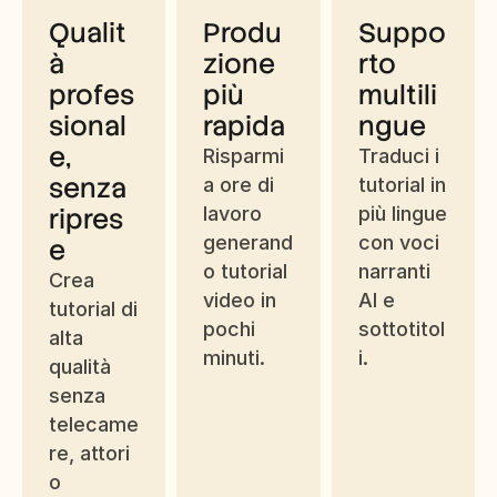
Qualit
Produ
Suppo
à 
zione 
rto 
profes
più 
multili
sional
rapida
ngue
e, 
Risparmi
Traduci i 
senza 
a ore di 
tutorial in 
ripres
lavoro 
più lingue 
generand
con voci 
e
o tutorial 
narranti 
Crea 
video in 
AI e 
tutorial di 
pochi 
sottotitol
alta 
minuti.
i.
qualità 
senza 
telecame
re, attori 
o 