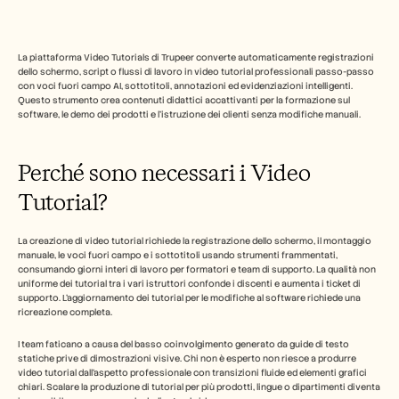
Industry
Free Tools
Domande frequenti
Annuncio
La piattaforma Video Tutorials di Trupeer converte automaticamente registrazioni 
Programma Partner
dello schermo, script o flussi di lavoro in video tutorial professionali passo-passo 
con voci fuori campo AI, sottotitoli, annotazioni ed evidenziazioni intelligenti. 
CASI D'USO
Questo strumento crea contenuti didattici accattivanti per la formazione sul 
Gestione del cambiamento
software, le demo dei prodotti e l'istruzione dei clienti senza modifiche manuali.
Abilitazione alle vendite
Pre-vendita
Marketing di prodotto
Perché sono necessari i Video 
Successo del cliente
Formazione
Tutorial?
See more
La creazione di video tutorial richiede la registrazione dello schermo, il montaggio 
manuale, le voci fuori campo e i sottotitoli usando strumenti frammentati, 
Storie dei clienti
consumando giorni interi di lavoro per formatori e team di supporto. La qualità non 
uniforme dei tutorial tra i vari istruttori confonde i discenti e aumenta i ticket di 
supporto. L'aggiornamento dei tutorial per le modifiche al software richiede una 
ricreazione completa.
Centro assistenza
I team faticano a causa del basso coinvolgimento generato da guide di testo 
statiche prive di dimostrazioni visive. Chi non è esperto non riesce a produrre 
Prezzi
video tutorial dall'aspetto professionale con transizioni fluide ed elementi grafici 
chiari. Scalare la produzione di tutorial per più prodotti, lingue o dipartimenti diventa 