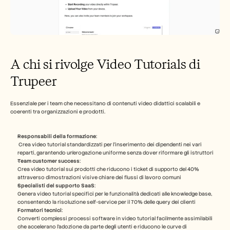
A chi si rivolge Video Tutorials di 
Trupeer
Essenziale per i team che necessitano di contenuti video didattici scalabili e 
coerenti tra organizzazioni e prodotti.
Responsabili della formazione
:
 Crea video tutorial standardizzati per l'inserimento dei dipendenti nei vari 
reparti, garantendo un'erogazione uniforme senza dover riformare gli istruttori
Team customer success
: 
Crea video tutorial sui prodotti che riducono i ticket di supporto del 40% 
attraverso dimostrazioni visive chiare dei flussi di lavoro comuni
Specialisti del supporto SaaS
: 
Genera video tutorial specifici per le funzionalità dedicati alle knowledge base, 
consentendo la risoluzione self-service per il 70% delle query dei clienti
Formatori tecnici
: 
Converti complessi processi software in video tutorial facilmente assimilabili 
che accelerano l'adozione da parte degli utenti e riducono le curve di 