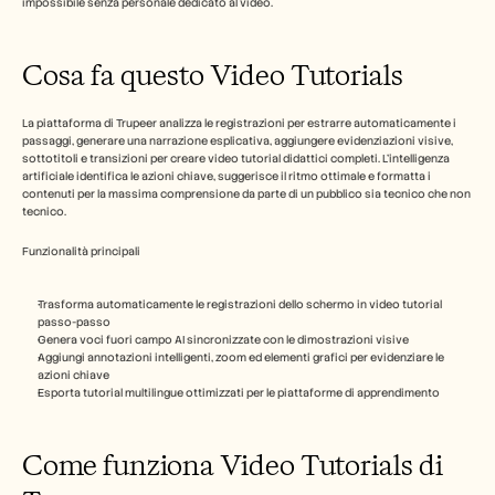
impossibile senza personale dedicato al video.
Carriere
Cosa fa questo Video Tutorials
Prenota una demo
La piattaforma di Trupeer analizza le registrazioni per estrarre automaticamente i 
Inizia la prova gratuita
passaggi, generare una narrazione esplicativa, aggiungere evidenziazioni visive, 
sottotitoli e transizioni per creare video tutorial didattici completi. L'intelligenza 
artificiale identifica le azioni chiave, suggerisce il ritmo ottimale e formatta i 
contenuti per la massima comprensione da parte di un pubblico sia tecnico che non 
tecnico.
Funzionalità principali
Trasforma automaticamente le registrazioni dello schermo in video tutorial 
passo-passo
Genera voci fuori campo AI sincronizzate con le dimostrazioni visive
Aggiungi annotazioni intelligenti, zoom ed elementi grafici per evidenziare le 
azioni chiave
Esporta tutorial multilingue ottimizzati per le piattaforme di apprendimento
Come funziona Video Tutorials di 