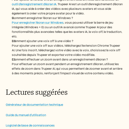
outil d’enregistrement d’écran IA.
 Trupeer AI est un outil d’enregistrement d’écran 
IA, qui vous aide à créer des vidéos avec plusieurs avatars et vous aide 
également à créer votre propre avatar pour la vidéo.
Comment enregistrer l’écran sur Windows ?
Pour enregistrer l’écran sur Windows
, vous pouvez utiliser la barre de jeu 
intégrée (Windows + G) ou un outil IA avancé comme Trupeer AI pour des 
fonctionnalités plus avancées telles que les avatars IA, la voix off, la traduction, 
etc.
Comment ajouter une voix off à une vidéo ?
Pour ajouter une voix off aux vidéos, téléchargez l’extension Chrome Trupeer 
AI. Une fois inscrit, téléchargez votre vidéo avec la voix, choisissez la voix off 
souhaitée depuis Trupeer et exportez votre vidéo modifiée. 
Comment effectuer un zoom avant dans un enregistrement d’écran ?
Pour effectuer un zoom avant pendant un enregistrement d’écran, utilisez les 
effets de zoom dans Trupeer AI, qui vous permettent de zoomer avant et arrière 
à des moments précis, renforçant l’impact visuel de votre contenu vidéo. 
Lectures suggérées
Générateur de documentation technique
Guide du manuel d’utilisation
Logiciel de base de connaissances