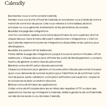
Calendly
Connectez-vous à votre compte Calendly
Rendez-vous sur le site officiel de Calendly et connectez-vous à l’aide de votre e-
mail et de votre mot de passe. Cela vous mènera à votre tableau de bord 
principal, où vous gérez les événements et les paramètres du compte.
Accédez à la page des intégrations
Une fois connecté, repérez votre icône de profil dans le coin supérieur droit et 
cliquez dessus. Dans le menu déroulant, sélectionnez « Intégrations ». C’est ici 
que Calendly répertorie toutes les intégrations disponibles et les options pour 
développeurs.
Accédez à la section API et webhooks
Faites défiler la page des intégrations jusqu’à trouver la section intitulée « API et 
webhooks ». Cliquez dessus pour afficher les outils de développement, y compris 
l’option de générer un jeton d’accès personnel.
Générez votre clé API (jeton d’accès personnel)
Cliquez sur le bouton pour générer un nouveau jeton d’accès personnel. Il se peut 
qu’on vous demande de nommer le jeton (pour l’identifier) et de confirmer votre 
mot de passe. Après validation, votre jeton s’affichera une seule fois : copiez-le 
et conservez-le dans un endroit sécurisé.
Utilisez votre clé API dans les applications
Collez votre clé API copiée dans les en-têtes des requêtes HTTP ou dans des 
applications tierces qui s’intègrent à Calendly. Veillez à garder la clé confidentielle, 
car elle donne accès à vos données Calendly.