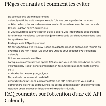
Pièges courants et comment les éviter
Ne pas copier la clé immédiatement
Calendly n’affiche la clé API qu’une seule fois lors de sa génération. Si vous 
oubliez de la copier, vous devrez révoquer la clé actuelle et en créer une nouvelle.
Utiliser un jeton expiré ou révoqué
Si vous avez révoqué votre jeton ou s’il a expiré, vos intégrations cesseront de 
fonctionner. Remplacez toujours les jetons révoqués par de nouveaux dans tous 
les systèmes liés.
Partager la clé API publiquement
Ne partagez jamais votre clé API dans des dépôts de code publics, des forums ou 
avec des tiers non fiables. Elle peut être utilisée pour accéder à votre compte 
Calendly.
Utiliser les mauvais en-têtes
Lorsque vous effectuez des appels API, assurez-vous d’utiliser les bons en-têtes. 
Pour Calendly, il s’agit généralement d’un en-tête Authorization formaté comme 
suit :
Authorization: Bearer your_api_key
Ne pas lire la documentation de l’API
Avant d’utiliser l’API, lisez la documentation de l’API Calendly. Elle vous aide à 
comprendre les limites de fréquence, les points de terminaison et les formats de 
réponse, ce qui est essentiel pour une intégration réussie.
FAQ courantes sur l'obtention d'une clé API 
Calendly