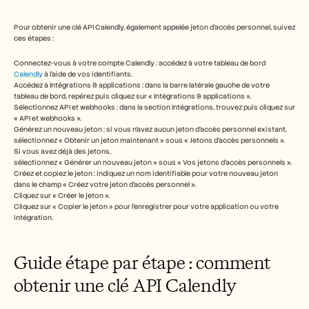
Free Tools
FAQ
Announcement
Pour obtenir une clé API Calendly, également appelée jeton d'accès personnel, suivez 
ces étapes :
Partner Program
CAS D'UTILISATION
Connectez-vous à votre compte Calendly : accédez à votre tableau de bord 
Gestion du changement
Calendly
 à l'aide de vos identifiants.
Activation des ventes
Accédez à Intégrations & applications : dans la barre latérale gauche de votre 
Pré-vente
tableau de bord, repérez puis cliquez sur « Intégrations & applications ». 
Marketing produit
Sélectionnez API et webhooks : dans la section Intégrations, trouvez puis cliquez sur 
« API et webhooks ». 
Succès client
Générez un nouveau jeton : si vous n'avez aucun jeton d'accès personnel existant, 
Formation
sélectionnez « Obtenir un jeton maintenant » sous « Jetons d'accès personnels ». 
See more
Si vous avez déjà des jetons, 
sélectionnez « Générer un nouveau jeton » sous « Vos jetons d'accès personnels ». 
Créez et copiez le jeton : indiquez un nom identifiable pour votre nouveau jeton 
dans le champ « Créez votre jeton d'accès personnel ». 
Témoignages clients
Cliquez sur « Créer le jeton ». 
Cliquez sur « Copier le jeton » pour l'enregistrer pour votre application ou votre 
intégration.
Centre d'aide
Guide étape par étape : comment 
Tarifs
obtenir une clé API Calendly