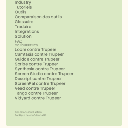
Industry
Tutoriels
Outils
Comparaison des outils
Glossaire
Traduire
Intégrations
Solution
FAQ
CONCURRENTS
Loom contre Trupeer
Camtasia contre Trupeer
Guidde contre Trupeer
Scribe contre Trupeer
Synthesia contre Trupeer
Screen Studio contre Trupeer
Descript contre Trupeer
ScreenPal contre Trupeer
Veed contre Trupeer
Tango contre Trupeer
Vidyard contre Trupeer
Conditions d’utilisation
Politique de confidentialité