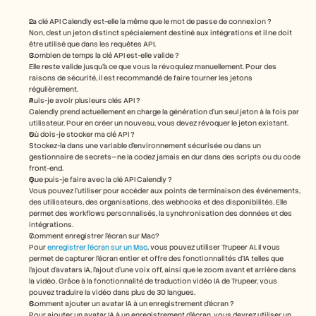
La clé API Calendly est-elle la même que le mot de passe de connexion ?
Non, c’est un jeton distinct spécialement destiné aux intégrations et il ne doit 
être utilisé que dans les requêtes API.
Combien de temps la clé API est-elle valide ?
Elle reste valide jusqu'à ce que vous la révoquiez manuellement. Pour des 
raisons de sécurité, il est recommandé de faire tourner les jetons 
régulièrement.
Puis-je avoir plusieurs clés API ?
Calendly prend actuellement en charge la génération d’un seul jeton à la fois par 
utilisateur. Pour en créer un nouveau, vous devez révoquer le jeton existant.
Où dois-je stocker ma clé API ?
Stockez-la dans une variable d’environnement sécurisée ou dans un 
gestionnaire de secrets—ne la codez jamais en dur dans des scripts ou du code 
front-end.
Que puis-je faire avec la clé API Calendly ?
Vous pouvez l'utiliser pour accéder aux points de terminaison des événements, 
des utilisateurs, des organisations, des webhooks et des disponibilités. Elle 
permet des workflows personnalisés, la synchronisation des données et des 
intégrations.
Comment enregistrer l’écran sur Mac? 
Pour 
enregistrer l’écran sur un Mac
, vous pouvez utiliser Trupeer AI. Il vous 
permet de capturer l’écran entier et offre des fonctionnalités d’IA telles que 
l’ajout d’avatars IA, l’ajout d’une voix off, ainsi que le zoom avant et arrière dans 
la vidéo. Grâce à la fonctionnalité de traduction vidéo IA de Trupeer, vous 
pouvez traduire la vidéo dans plus de 30 langues. 
Comment ajouter un avatar IA à un enregistrement d’écran ?
Pour ajouter un avatar IA à un enregistrement d’écran, vous devrez utiliser un 