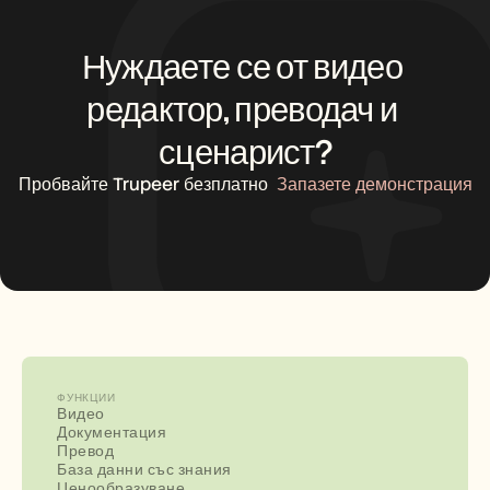
Нуждаете се от видео 
редактор, преводач и 
сценарист?
Пробвайте Trupeer безплатно
Запазете демонстрация
ФУНКЦИИ
Видео
Документация
Превод
База данни със знания
Ценообразуване