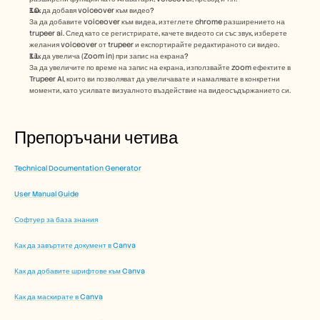
Как да добавя voiceover към видео?
За да добавите voiceover към видеа, изтеглете chrome разширението на 
trupeer ai. След като се регистрирате, качете видеото си със звук, изберете 
желания voiceover от trupeer и експортирайте редактираното си видео. 
Как да увелича (Zoom in) при запис на екрана?
За да увеличите по време на запис на екрана, използвайте zoom ефектите в 
Trupeer AI, които ви позволяват да увеличавате и намалявате в конкретни 
моменти, като усилвате визуалното въздействие на видеосъдържанието си. 
Препоръчани четива
Technical Documentation Generator
User Manual Guide
Софтуер за база знания
Как да завъртите документ в Canva
Как да добавите шрифтове към Canva
Как да маскирате в Canva