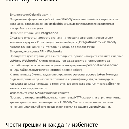
Влезте в своя Calendly акаунт
Отидете на официалния уебсайт на Calendly и влезте с имейла и паролата си. 
Това ще ви отведе до основния dashboard, където управлявате събитията и 
настройките на акаунта.
Отворете страницата Integrations
След като влезете, намерете иконата на профила си в горния десен ъгъл и 
кликнете върху нея. От падащото меню изберете „Integrations“. Там Calendly 
показва всички налични интеграции и опции за разработчици.
Отидете до секцията API и Webhooks
Превъртете през страницата с интеграциите, докато намерите секцията с надпис 
„API and Webhooks“. Кликнете върху нея, за да видите инструментите за 
разработчици, включително опцията за генериране на personal access token.
Генерирайте своя API ключ (Personal Access Token)
Кликнете върху бутона, за да генерирате нов personal access token. Може да 
бъдете подканени да назовете токена (за идентификация) и да потвърдите 
паролата си. След изпращане токенът ви ще се покаже веднъж — копирайте и го 
запазете на сигурно място.
Използвайте своя API ключ в приложенията
Поставете копирания API ключ в заглавките на HTTP заявки или в приложения на 
трети страни, които се интегрират с Calendly. Уверете се, че ключът остава 
конфиденциален, тъй като предоставя достъп до вашите Calendly данни.
Чести грешки и как да ги избегнете