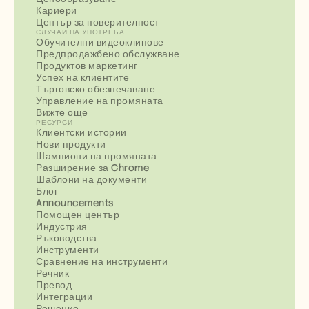
Кариери
Център за поверителност
СЛУЧАИ НА УПОТРЕБА
Обучителни видеоклипове
Предпродажбено обслужване
Продуктов маркетинг
Успех на клиентите
Търговско обезпечаване
Управление на промяната
Вижте още
РЕСУРСИ
Клиентски истории
Нови продукти
Шампиони на промяната
Разширение за Chrome
Шаблони на документи
Блог
Announcements
Помощен център
Индустрия
Ръководства
Инструменти
Сравнение на инструменти
Речник
Превод
Интеграции
Решение