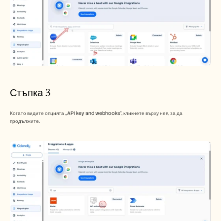
Стъпка 3
Когато видите опцията „API key and webhooks“, кликнете върху нея, за да 
продължите.