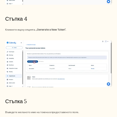
Стъпка 4
Кликнете върху опцията „Generate a New Token“.
Стъпка 5
Въведете желаното име на токена в предоставеното поле.