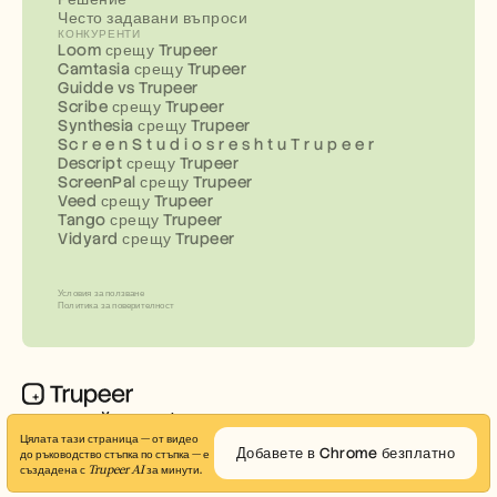
Често задавани въпроси
КОНКУРЕНТИ
Loom срещу Trupeer
Camtasia срещу Trupeer
Guidde vs Trupeer
Scribe срещу Trupeer
Synthesia срещу Trupeer
Sc r e e n S t u d i o s r e s h t u T r u p e e r
Descript срещу Trupeer
ScreenPal срещу Trupeer
Veed срещу Trupeer
Tango срещу Trupeer
Vidyard срещу Trupeer
Условия за ползване
Политика за поверителност
Създавайте професионални демо видеоклипове и 
Цялата тази страница — от видео 
документи за минути
Добавете в Chrome безплатно
до ръководство стъпка по стъпка — е 
© 2026 Trupeer Inc.
създадена с 
Trupeer AI
 за минути.