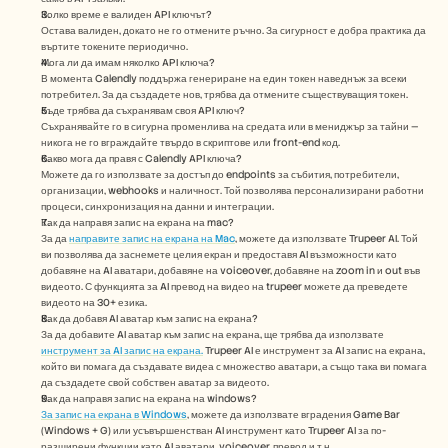
Колко време е валиден API ключът?
Остава валиден, докато не го отмените ръчно. За сигурност е добра практика да 
въртите токените периодично.
Мога ли да имам няколко API ключа?
В момента Calendly поддържа генериране на един токен наведнъж за всеки 
потребител. За да създадете нов, трябва да отмените съществуващия токен.
Къде трябва да съхранявам своя API ключ?
Съхранявайте го в сигурна променлива на средата или в мениджър за тайни — 
никога не го вграждайте твърдо в скриптове или front-end код.
Какво мога да правя с Calendly API ключа?
Можете да го използвате за достъп до endpoints за събития, потребители, 
организации, webhooks и наличност. Той позволява персонализирани работни 
процеси, синхронизация на данни и интеграции.
Как да направя запис на екрана на mac? 
За да 
направите запис на екрана на Mac
, можете да използвате Trupeer AI. Той 
ви позволява да заснемете целия екран и предоставя AI възможности като 
добавяне на AI аватари, добавяне на voiceover, добавяне на zoom in и out във 
видеото. С функцията за AI превод на видео на trupeer можете да преведете 
видеото на 30+ езика. 
Как да добавя AI аватар към запис на екрана?
За да добавите AI аватар към запис на екрана, ще трябва да използвате 
инструмент за AI запис на екрана.
 Trupeer AI е инструмент за AI запис на екрана, 
който ви помага да създавате видеа с множество аватари, а също така ви помага 
да създадете свой собствен аватар за видеото.
Как да направя запис на екрана на windows?
За запис на екрана в Windows
, можете да използвате вградения Game Bar 
(Windows + G) или усъвършенстван AI инструмент като Trupeer AI за по-
разширени функции като AI аватари, voiceover, превод и т.н.