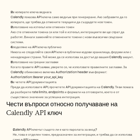
Не копирате ключа веднага
Calendly показва API ключа само веднъж при генериране. Ако забравите да го 
копирате, ще трябва да отмените текущия и да създадете нов токен.
Използване на изтекъл или отменен токен
Ако сте отменили токена си или той е изтекъл, интеграциите ви ще спрат да 
работят. Винаги заменяйте отменените токени с нови във всички свързани 
системи.
Споделяне на API ключа публично
Никога не споделяйте своя API ключ в публични кодови хранилища, форуми или с 
ненадеждни страни. Той може да се използва за достъп до вашия Calendly акаунт.
Използване на грешни заглавки
Когато правите API заявки, уверете се, че използвате правилните заглавки. За 
Calendly обикновено включва Authorization header във формат:
Authorization: Bearer your_api_key
Не четете API документацията
Преди да използвате API, прочетете API документацията на Calendly. Тя ви помага 
да разберете rate limits, endpoints и формати на отговорите, което е от 
съществено значение за успешна интеграция.
Чести въпроси относно получаване на 
Calendly API ключ
Calendly API ключът същото ли е като паролата за вход?
Не, това е отделен токен, предназначен за интеграции, и трябва да се използва 
само в API заявки.