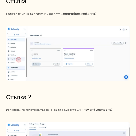
Стъпка 1
Кариери
Намерете менюто отляво и изберете „Integrations and Apps.“
Запазете демо
Започнете безплатен пробен период
Стъпка 2
Използвайте полето за търсене, за да намерите „API key and webhooks.“