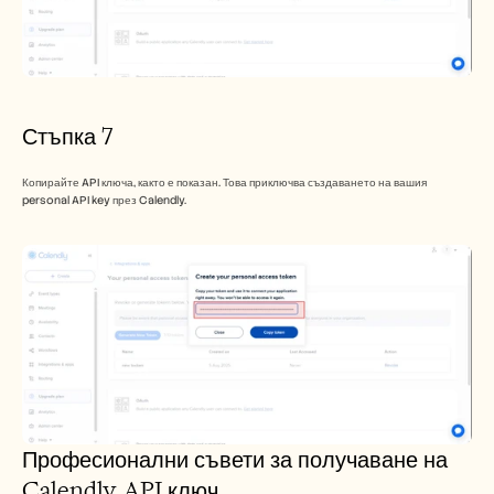
Стъпка 7
Копирайте API ключа, както е показан. Това приключва създаването на вашия 
personal API key през Calendly.
Професионални съвети за получаване на 
Calendly API ключ