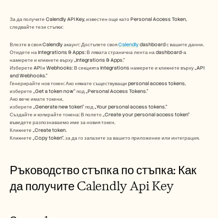
Безплатни инструменти
ЧЗВ
Съобщение
За да получите Calendly API Key, известен още като Personal Access Token, 
следвайте тези стъпки:
Партньорска програма
ПРИЛОЖЕНИЯ
Влезте в своя Calendly акаунт: Достъпете своя 
Calendly
 dashboard с вашите данни.
Управление на промяната
Отидете на Integrations & Apps: В лявата странична лента на dashboard-а 
Подготовка за продажби
намерете и кликнете върху „Integrations & Apps.“
Предпродажби
Изберете API и Webhooks: В секцията Integrations намерете и кликнете върху „API 
Маркетинг на продукта
and Webhooks.“
Генерирайте нов токен: Ако нямате съществуващи personal access tokens, 
Успех на клиента
изберете „Get a token now“ под „Personal Access Tokens.“ 
Обучение
Ако вече имате токени, 
Вижте още примери за употреба
изберете „Generate new token“ под „Your personal access tokens.“ 
Създайте и копирайте токена: В полето „Create your personal access token“ 
въведете разпознаваемо име за новия токен. 
Кликнете „Create token. 
Истории на клиенти
Кликнете „Copy token“, за да го запазите за вашето приложение или интеграция.
Ръководство стъпка по стъпка: Как 
Център за помощ
да получите Calendly Api Key
Цени