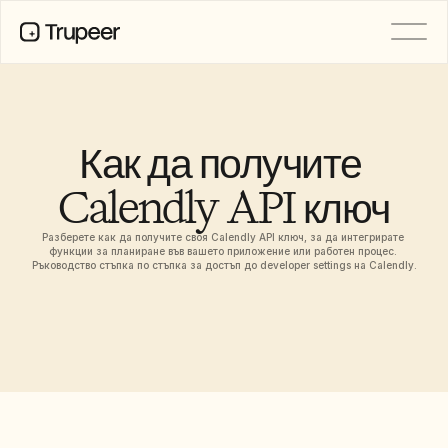
ПРОДУКТ
Видео
Документация
Как да получите 
Превод
База знания
Calendly API ключ
AI аватари
Бранд комплекти
Споделени страници
Разберете как да получите своя Calendly API ключ, за да интегрирате 
AI запис на екрана
функции за планиране във вашето приложение или работен процес. 
Ръководство стъпка по стъпка за достъп до developer settings на Calendly.
РЕСУРСИ
AI шампиони на промяната
Център за доверие
Нови продукти
Шаблони за документи
Индустрия