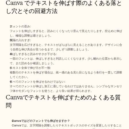
Canva でテキストを伸ばす際のよくある落と
し穴とその回避方法
フォントの歪み:
フォントを伸ばしすぎると、読みにくくなったり歪んで見えたりします。控えめに伸ば
し、極端な調整は避けましょう。
間隔の入れすぎ:
文字間隔を広げすぎると、テキストがばらばらに見えることがあります。デザインに合
う自然な伸び具合が見つかるまで、少しずつ調整しましょう。
伸ばしすぎると読みやすさが下がる:
一部のフォントは、伸ばしすぎると判読しにくくなります。少し離れた位置から表示し
て、まだ読めるか確認しましょう。
テキスト全体で伸び方が不一致:
複数行のテキストを伸ばす場合は、統一感のある見た目になるよう各行を一貫して調整
してください。
すべてのフォントを伸ばせるわけではない:
すべてのフォントが伸ばし加工に適しているわけではありません。シンプルなサンセリ
フ体やモダンなフォントを使うと、より良い結果が得られます。
Canvaでテキストを伸ばすためのよくある質
問
Canvaではどのフォントでも伸ばせますか？ 
Canvaでは、文字間隔を調整したりテキストボックスのサイズを変更したりすること