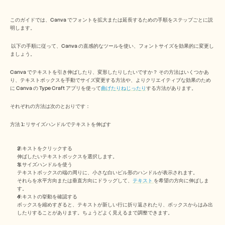
Free Tools
よくある質問
Announcement
このガイドでは、Canva でフォントを拡大または延長するための手順をステップごとに説
明します。
Partner Program
ユースケース
 以下の手順に従って、Canva の直感的なツールを使い、フォントサイズを効果的に変更し
変更管理
ましょう。
セールスイネーブルメント
プリセールス
Canva でテキストを引き伸ばしたり、変形したりしたいですか？ その方法はいくつかあ
プロダクトマーケティング
り、テキストボックスを手動でサイズ変更する方法や、よりクリエイティブな効果のため
カスタマーサクセス
に Canva の Type Craft アプリを使って
曲げたりねじったり
する方法があります。 
トレーニング
それぞれの方法は次のとおりです：
See more
方法 1: リサイズハンドルでテキストを伸ばす
お客様の事例
テキストをクリックする
伸ばしたいテキストボックスを選択します。
リサイズハンドルを使う
ヘルプセンター
テキストボックスの端の周りに、小さな白いピル形のハンドルが表示されます。
それらを水平方向または垂直方向にドラッグして、
テキスト 
を希望の方向に伸ばしま
す。
テキストの挙動を確認する
料金
ボックスを縮めすぎると、テキストが新しい行に折り返されたり、ボックスからはみ出
したりすることがあります。ちょうどよく見えるまで調整できます。