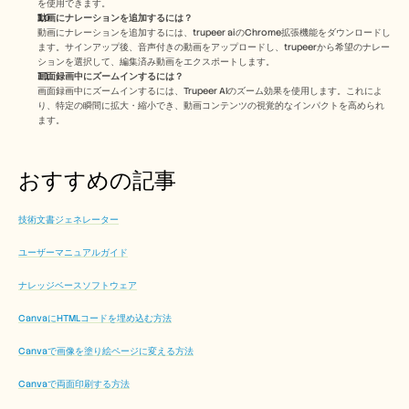
を使用できます。
動画にナレーションを追加するには？
動画にナレーションを追加するには、trupeer aiのChrome拡張機能をダウンロードし
ます。サインアップ後、音声付きの動画をアップロードし、trupeerから希望のナレー
ションを選択して、編集済み動画をエクスポートします。 
画面録画中にズームインするには？ 
画面録画中にズームインするには、Trupeer AIのズーム効果を使用します。これによ
り、特定の瞬間に拡大・縮小でき、動画コンテンツの視覚的なインパクトを高められ
ます。
おすすめの記事
技術文書ジェネレーター
ユーザーマニュアルガイド
ナレッジベースソフトウェア
CanvaにHTMLコードを埋め込む方法
Canvaで画像を塗り絵ページに変える方法
Canvaで両面印刷する方法