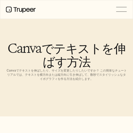
製品
動画
ドキュメント
Canvaでテキストを伸
翻訳
ナレッジベース
ばす方法
AIアバター
ブランドキット
共有ページ
Canvaでテキストを伸ばしたり、サイズを変更したりしたいですか？ この簡単なチュート
AI画面録画
リアルでは、テキストを横方向または縦方向に引き伸ばして、数秒でスタイリッシュなタ
イポグラフィを作る方法を紹介します。
リソース
変革を起こすAIチャンピオン
信頼センター
機能リクエスト
ドキュメントテンプレート
Industry