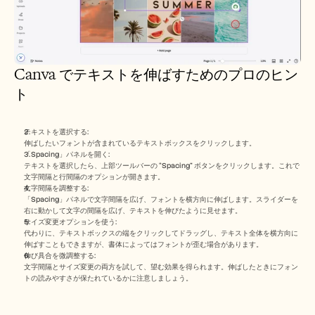
Canva でテキストを伸ばすためのプロのヒン
ト
テキストを選択する:
伸ばしたいフォントが含まれているテキストボックスをクリックします。
「Spacing」パネルを開く:
テキストを選択したら、上部ツールバーの “Spacing” ボタンをクリックします。これで
文字間隔と行間隔のオプションが開きます。
文字間隔を調整する:
「Spacing」パネルで文字間隔を広げ、フォントを横方向に伸ばします。スライダーを
右に動かして文字の間隔を広げ、テキストを伸びたように見せます。
サイズ変更オプションを使う:
代わりに、テキストボックスの端をクリックしてドラッグし、テキスト全体を横方向に
伸ばすこともできますが、書体によってはフォントが歪む場合があります。
伸び具合を微調整する:
文字間隔とサイズ変更の両方を試して、望む効果を得られます。伸ばしたときにフォン
トの読みやすさが保たれているかに注意しましょう。