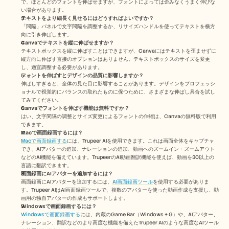
で、ほとんどのフォントを伸ばせますが、フォントによっては歪みなくうまく伸びな
い場合があります。
テキストをより細長く見せるにはどうすればよいですか？
「間隔」パネルで文字間隔を調整するか、リサイズハンドルを使ってテキストを横方
向に引き伸ばします。
Canvaでテキストを縦に伸ばせますか？
テキストボックスを縦に伸ばすことはできますが、Canvaにはテキストを歪ませずに
縦方向に伸ばす直接のオプションはありません。テキストボックスのサイズを変更
し、適宜調整する必要があります。
フォントを伸ばすとデザインの品質に影響しますか？
伸ばしすぎると、全体の見た目に影響することがあります。デザインをプロフェッシ
ョナルで視覚的にバランスの取れたものに保つために、さまざまな伸ばし具合を試し
てみてください。
Canvaでフォントを伸ばす機能は無料ですか？
はい、文字間隔の調整とサイズ変更によるフォントの伸縮は、Canvaの無料版で利用
できます。
Macで画面録画するには？ 
Macで画面録画する
には、Trupeer AIを使用できます。これは画面全体をキャプチャ
でき、AIアバターの追加、ナレーションの追加、動画へのズームイン・ズームアウト
などのAI機能を備えています。TrupeerのAI動画翻訳機能を使えば、動画を30以上の
言語に翻訳できます。 
画面録画にAIアバターを追加するには？
画面録画にAIアバターを追加するには、
AI画面録画ツール
を使用する必要がありま
す。Trupeer AIはAI画面録画ツールで、複数のアバターを使った動画作成を支援し、動
画用の独自アバターの作成もサポートします。
Windowsで画面録画するには？
Windowsで画面録画する
には、内蔵のGame Bar（Windows + G）や、AIアバター、
ナレーション、翻訳などのより高度な機能を備えたTrupeer AIのような高度なAIツール