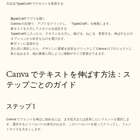
採用情報
方法 2: TypeCraft でテキストを変形する
デモを予約する
TypeCraft アプリを開く
Canva の左側で、
アプリ
 をクリックし、「TypeCraft」を検索します。
テキストを入力してスタイルを設定する
無料トライアルを始める
TypeCraft に入ったら、テキストを入力し、曲げる、ねじる、変形する、伸ばすなどの
オプションから好きなものを選びます。
デザインに追加する  
見た目に満足したら、
デザインに要素を追加
 をクリックして Canva のプロジェクトに
取り込みます。他の要素と同じように移動やサイズ変更ができます。
Canva でテキストを伸ばす方法：ス
テップごとのガイド 
ステップ 1
Canva でフォントを伸ばし始めるには、まず拡大または延長したいフォントを選択しま
す。選択するとツールバーが表示されます。このツールバーを使ってクリックし、フォン
トサイズを大きくします。