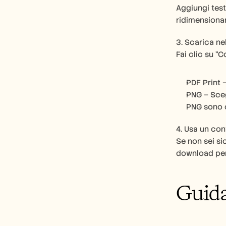
Aggiungi test
ridimensiona
3. Scarica ne
Fai clic su "
PDF Print 
PNG – Scegl
PNG sono o
4. Usa un conv
Se non sei sic
download per 
Guida