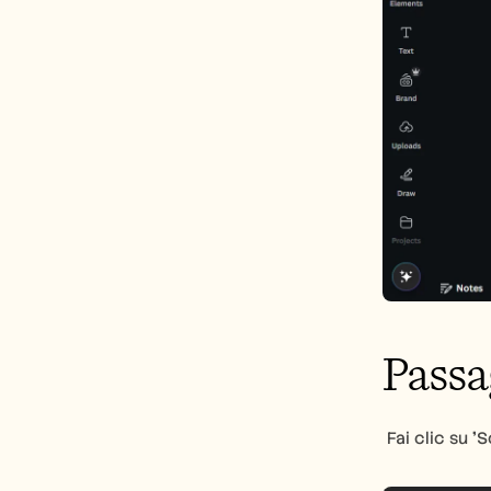
Passa
 Fai clic su 
'
S