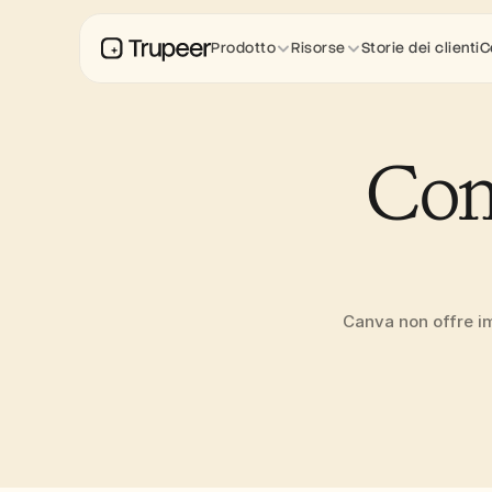
Prodotto
Risorse
Storie dei clienti
C
Com
Canva non offre im