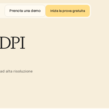
Prenota una demo
Inizia la prova gratuita
DPI 
 alta risoluzione 
.