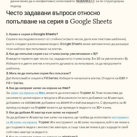
данни може да е неефективно; използвайте 
SEQUENCE()
 за по-структуриран 
подход.
Често задавани въпроси относно 
попълване на серия в Google Sheets
1. Какво е серия в Google Sheets?
Серия е последователност от стойности (като числа, дати или текстови шаблони), 
които следват разпознаваем модел. Google Sheets може автоматично да разшири 
този шаблон при попълване на клетки.
2. Как да попълня серия със стъпка (напр. увеличаване с 5)?
Въведете първите две числа със зададената стъпка (напр. 5 и 10 за увеличения с 5). 
Изберете и двете клетки и плъзнете дръжката за попълване, за да продължите 
шаблона.
3. Мога ли да попълня серия без плъзгане?
Да! Използвайте опцията Fill Series: Изберете началната клетка. Отидете на Edit > 
Fill > Series. 
4. Как да направя запис на екрана на mac? 
За 
запис на екрана на Mac
, можете да използвате Trupeer AI. Тя ви позволява да 
заснемете целия екран и предлага AI възможности като добавяне на AI аватари, 
добавяне на voiceover, добавяне на zoom in и out във видеото. С функцията за AI 
превод на видео на trupeer можете да преведете видеото на 30+ езика. 
5.
 Как да добавя AI аватар към запис на екрана?
За да добавите AI аватар към запис на екрана, ще трябва да използвате 
инструмент 
за AI запис на екрана.
 Trupeer AI е инструмент за AI запис на екрана, който ви помага 
да създавате видеа с множество аватари, а също така ви помага да създадете свой 
собствен аватар за видеото.
6. 
Как да направя запис на екрана на windows? 