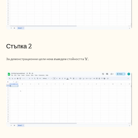
Стъпка 2
За демонстрационни цели нека въведем стойността 
'1'
,