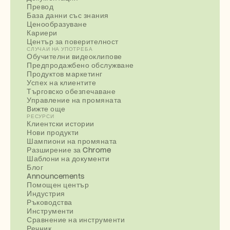
Превод
База данни със знания
Ценообразуване
Кариери
Център за поверителност
СЛУЧАИ НА УПОТРЕБА
Обучителни видеоклипове
Предпродажбено обслужване
Продуктов маркетинг
Успех на клиентите
Търговско обезпечаване
Управление на промяната
Вижте още
РЕСУРСИ
Клиентски истории
Нови продукти
Шампиони на промяната
Разширение за Chrome
Шаблони на документи
Блог
Announcements
Помощен център
Индустрия
Ръководства
Инструменти
Сравнение на инструменти
Речник