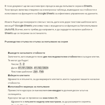
Безплатни инструменти
ЧЗВ
В този документ ще ви насочим през процеса как да попълвате серии в Sheets. 
Съобщение
Този процес включва отваряне на електронна таблица, въвеждане на стойности и 
използване на функциите на Google Sheets за ефективно управление на данните.
Партньорска програма
ПРИЛОЖЕНИЯ
Искате бързо да генерирате списък с числа, дати или дори текстови шаблони като 
Управление на промяната
месеци? Google Sheets улеснява това с вградената си функция за Автопопълване 
Подготовка за продажби
(Autofill). Всичко, което трябва да направите, е да зададете начален шаблон и 
Предпродажби
Sheets ще се погрижи за останалото.
Маркетинг на продукта
Успех на клиента
Ръководство стъпка по стъпка за попълване на серия
Обучение
Вижте още примери за употреба
Въведете началните стойности
Започнете, като въведете поне 
две последователни стойности
 в съседни клетки. 
Те могат да бъдат:
Числа: 
1
, 
2
Истории на клиенти
Дати: 
01/01/2024
, 
01/02/2024
Текстови шаблони: 
Jan
, 
Feb
Изберете клетките
Щракнете и плъзнете, за да маркирате клетките, които съдържат вашите начални 
Център за помощ
стойности.
Използвайте маркера за попълване
Преместете курсора си към малкия 
син квадрат
 в долния десен ъгъл на 
Цени
селекцията.
Курсорът ви ще се промени на 
знак плюс (+)
.
Щракнете и 
плъзнете надолу или настрани
, за да разширите серията.