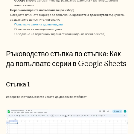
Google Sheets автоматично ще разпознае шаблона и ще го продължи в 
Кариери
новите клетки.
Персонализирайте попълването (по избор)
След като плъзнете маркера за попълване, 
щракнете с десен бутон
 върху него, 
Запазете демо
за да видите допълнителни опции:
Попълване само на делнични дни
Попълване на месеци или години
Започнете безплатен пробен период
Създаване на персонализирани стъпки (напр., на всеки 5 числа)
Ръководство стъпка по стъпка: Как 
да попълвате серии в Google Sheets
Стъпка 1
Изберете клетката, в която искате да добавите стойност.