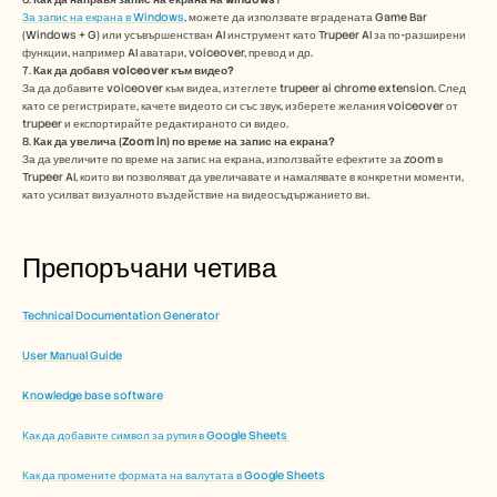
За запис на екрана в Windows
, можете да използвате вградената Game Bar 
(Windows + G) или усъвършенстван AI инструмент като Trupeer AI за по-разширени 
функции, например AI аватари, voiceover, превод и др.
7. 
Как да добавя voiceover към видео?
За да добавите voiceover към видеа, изтеглете trupeer ai chrome extension. След 
като се регистрирате, качете видеото си със звук, изберете желания voiceover от 
trupeer и експортирайте редактираното си видео. 
8. 
Как да увелича (Zoom in) по време на запис на екрана?
За да увеличите по време на запис на екрана, използвайте ефектите за zoom в 
Trupeer AI, които ви позволяват да увеличавате и намалявате в конкретни моменти, 
като усилват визуалното въздействие на видеосъдържанието ви.
Препоръчани четива
Technical Documentation Generator
User Manual Guide
Knowledge base software
Как да добавите символ за рупия в Google Sheets 
Как да промените формата на валутата в Google Sheets