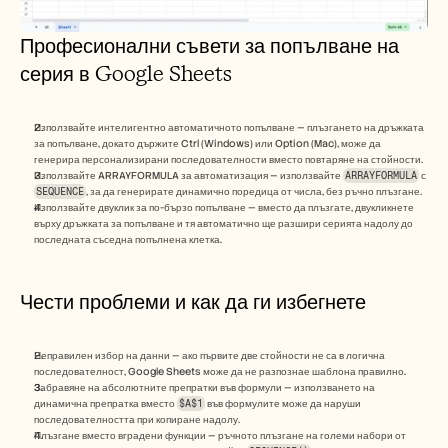
Професионални съвети за попълване на 
серия в Google Sheets
Използвайте интелигентно автоматичното попълване — плъзгането на дръжката 
за попълване, докато държите Ctrl (Windows) или Option (Mac), може да 
генерира персонализирани последователности вместо повтаряне на стойности.
Използвайте ARRAYFORMULA за автоматизация — използвайте 
ARRAYFORMULA
 с 
SEQUENCE
, за да генерирате динамично поредица от числа, без ръчно плъзгане.
Използвайте двуклик за по-бързо попълване — вместо да плъзгате, двукликнете 
върху дръжката за попълване и тя автоматично ще разшири серията надолу до 
последната съседна попълнена клетка.
Чести проблеми и как да ги избегнете
Неправилен избор на данни — ако първите две стойности не са в логична 
последователност, Google Sheets може да не разпознае шаблона правилно.
Забравяне на абсолютните препратки във формули — използването на 
динамична препратка вместо 
$A$1
 във формулите може да наруши 
последователността при копиране надолу.
Плъзгане вместо вградени функции — ръчното плъзгане на големи набори от 