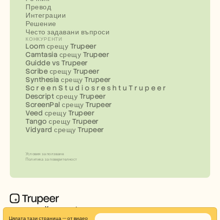
Превод
Интеграции
Решение
Често задавани въпроси
КОНКУРЕНТИ
Loom срещу Trupeer
Camtasia срещу Trupeer
Guidde vs Trupeer
Scribe срещу Trupeer
Synthesia срещу Trupeer
Sc r e e n S t u d i o s r e s h t u T r u p e e r
Descript срещу Trupeer
ScreenPal срещу Trupeer
Veed срещу Trupeer
Tango срещу Trupeer
Vidyard срещу Trupeer
Условия за ползване
Политика за поверителност
Създавайте професионални демо видеоклипове и 
Цялата тази страница — от видео 