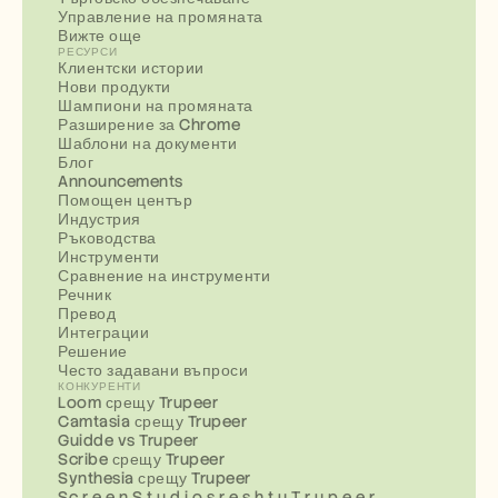
Управление на промяната
Вижте още
РЕСУРСИ
Клиентски истории
Нови продукти
Шампиони на промяната
Разширение за Chrome
Шаблони на документи
Блог
Announcements
Помощен център
Индустрия
Ръководства
Инструменти
Сравнение на инструменти
Речник
Превод
Интеграции
Решение
Често задавани въпроси
КОНКУРЕНТИ
Loom срещу Trupeer
Camtasia срещу Trupeer
Guidde vs Trupeer
Scribe срещу Trupeer
Synthesia срещу Trupeer
Sc r e e n S t u d i o s r e s h t u T r u p e e r