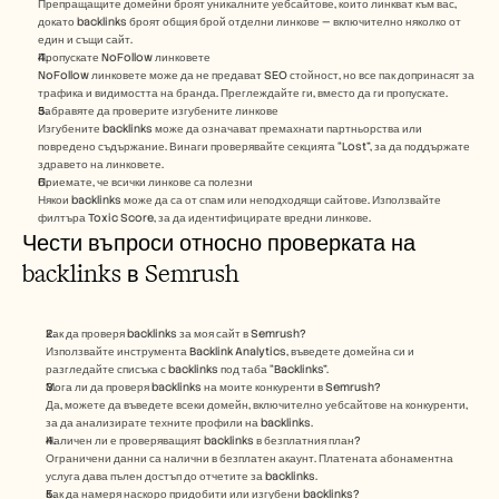
Препращащите домейни броят уникалните уебсайтове, които линкват към вас, 
докато backlinks броят общия брой отделни линкове — включително няколко от 
един и същи сайт.
Пропускате NoFollow линковете
NoFollow линковете може да не предават SEO стойност, но все пак допринасят за 
трафика и видимостта на бранда. Преглеждайте ги, вместо да ги пропускате.
Забравяте да проверите изгубените линкове
Изгубените backlinks може да означават премахнати партньорства или 
повредено съдържание. Винаги проверявайте секцията “Lost”, за да поддържате 
здравето на линковете.
Приемате, че всички линкове са полезни
Някои backlinks може да са от спам или неподходящи сайтове. Използвайте 
филтъра Toxic Score, за да идентифицирате вредни линкове.
Чести въпроси относно проверката на 
backlinks в Semrush
Как да проверя backlinks за моя сайт в Semrush?
Използвайте инструмента Backlink Analytics, въведете домейна си и 
разгледайте списъка с backlinks под таба “Backlinks”.
Мога ли да проверя backlinks на моите конкуренти в Semrush?
Да, можете да въведете всеки домейн, включително уебсайтове на конкуренти, 
за да анализирате техните профили на backlinks.
Наличен ли е проверяващият backlinks в безплатния план?
Ограничени данни са налични в безплатен акаунт. Платената абонаментна 
услуга дава пълен достъп до отчетите за backlinks.
Как да намеря наскоро придобити или изгубени backlinks?