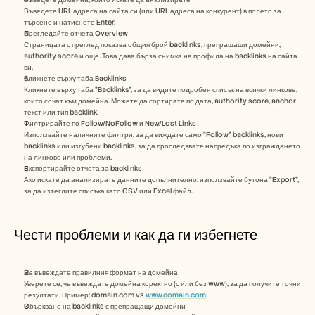
Въведете URL адреса на сайта си (или URL адреса на конкурент) в полето за 
търсене и натиснете Enter.
Прегледайте отчета Overview
Страницата с преглед показва общия брой backlinks, препращащи домейни, 
authority score и още. Това дава бърза снимка на профила на backlinks на сайта 
ви.
Кликнете върху таба Backlinks
Кликнете върху таба “Backlinks”, за да видите подробен списък на всички линкове, 
които сочат към домейна. Можете да сортирате по дата, authority score, anchor 
текст или тип backlink.
Филтрирайте по Follow/NoFollow и New/Lost Links
Използвайте наличните филтри, за да виждате само “Follow” backlinks, нови 
backlinks или изгубени backlinks, за да проследявате напредъка по изграждането 
на линкове или проблеми.
Експортирайте отчета за backlinks
Ако искате да анализирате данните допълнително, използвайте бутона “Export”, 
за да изтеглите списъка като CSV или Excel файл.
Чести проблеми и как да ги избегнете
Не въвеждате правилния формат на домейна
Уверете се, че въвеждате домейна коректно (с или без www), за да получите точни 
резултати. Пример: domain.com vs 
www.domain.com
.
Объркване на backlinks с препращащи домейни