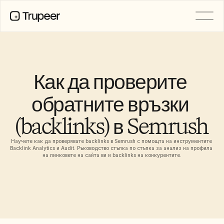
ПРОДУКТ
Видео
Документация
Как да проверите 
Превод
База знания
обратните връзки 
AI аватари
Бранд комплекти
(backlinks) в Semrush
Споделени страници
AI запис на екрана
Научете как да проверявате backlinks в Semrush с помощта на инструментите 
Backlink Analytics и Audit. Ръководство стъпка по стъпка за анализ на профила 
на линковете на сайта ви и backlinks на конкурентите.
РЕСУРСИ
AI шампиони на промяната
Център за доверие
Нови продукти
Шаблони за документи
Индустрия