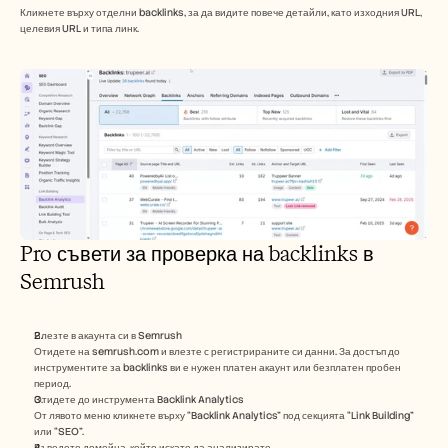
Кликнете върху отделни backlinks, за да видите повече детайли, като изходния URL, 
целевия URL и типа линк.
Pro съвети за проверка на backlinks в 
Semrush
Влезте в акаунта си в Semrush
Отидете на semrush.com и влезте с регистрираните си данни. За достъп до 
инструментите за backlinks ви е нужен платен акаунт или безплатен пробен 
период.
Отидете до инструмента Backlink Analytics
От лявото меню кликнете върху “Backlink Analytics” под секцията “Link Building” 
или “SEO”.
Въведете домейна, който искате да анализирате