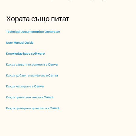
Хората също питат
Technical Documentation Generator
User Manual Guide
Knowledge base software
Как да завъртите документ в Canva
Как да добавите шрифтове в Canva
Как да маскирате в Canva
Как да пренасяте текста в Canva
Как да проверите правописа в Canva