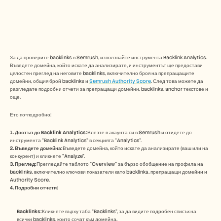
Безплатни инструменти
ЧЗВ
Съобщение
Партньорска програма
ПРИЛОЖЕНИЯ
Управление на промяната
За да проверите backlinks в Semrush, използвайте инструмента Backlink Analytics. 
Подготовка за продажби
Въведете домейна, който искате да анализирате, и инструментът ще предостави 
Предпродажби
цялостен преглед на неговите backlinks, включително броя на препращащите 
Маркетинг на продукта
домейни, общия брой backlinks и 
Semrush Authority Score
. След това можете да 
Успех на клиента
разгледате подробни отчети за препращащи домейни, backlinks, anchor текстове и 
Обучение
още. 
Вижте още примери за употреба
Ето по-подробно:
1. Достъп до Backlink Analytics:
Влезте в акаунта си в Semrush и отидете до 
Истории на клиенти
инструмента "Backlink Analytics" в секцията "Analytics". 
2. Въведете домейна:
Въведете домейна, който искате да анализирате (ваш или на 
конкурент) и кликнете "Analyze". 
3. Преглед:
Прегледайте таблото "Overview" за бързо обобщение на профила на 
Център за помощ
backlinks, включително ключови показатели като backlinks, препращащи домейни и 
Authority Score.
4. Подробни отчети:
Цени
Backlinks:
Кликнете върху таба "Backlinks", за да видите подробен списък на 
всички backlinks, които сочат към домейна. 