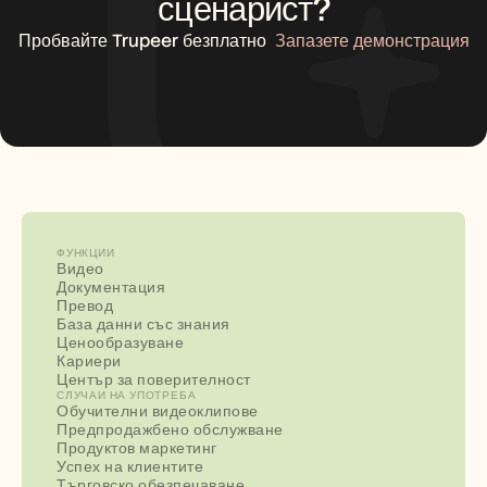
сценарист?
Пробвайте Trupeer безплатно
Запазете демонстрация
ФУНКЦИИ
Видео
Документация
Превод
База данни със знания
Ценообразуване
Кариери
Център за поверителност
СЛУЧАИ НА УПОТРЕБА
Обучителни видеоклипове
Предпродажбено обслужване
Продуктов маркетинг
Успех на клиентите
Търговско обезпечаване