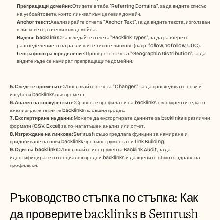
Кариери
Препращащи домейни:
Отидете в таба "Referring Domains", за да видите списък 
на уебсайтовете, които линкват към целевия домейн. 
Anchor текст:
Анализирайте отчета "Anchor Text", за да видите текста, използван 
Запазете демо
в линковете, сочещи към домейна. 
Видове backlinks:
Разгледайте отчета "Backlink Types", за да разберете 
разпределението на различните типове линкове (напр. follow, nofollow, UGC). 
Започнете безплатен пробен период
Географско разпределение:
Проверете отчета "Geographic Distribution", за да 
видите къде се намират препращащите домейни. 
5. Следете промените:
Използвайте отчета "Changes", за да проследявате нови и 
изгубени backlinks във времето. 
6. Анализ на конкурентите:
Сравнете профила си на backlinks с конкурентите, като 
анализирате техните backlinks по същия процес. 
7. Експортиране на данни:
Можете да експортирате данните за backlinks в различни 
формати (CSV, Excel) за по-нататъшен анализ или отчет. 
8. Изграждане на линкове:
Semrush също предлага функции за намиране и 
придобиване на нови backlinks чрез инструмента си Link Building. 
9. Одит на backlinks:
Използвайте инструмента Backlink Audit, за да 
идентифицирате потенциално вредни backlinks и да оцените общото здраве на 
профила си. 
Ръководство стъпка по стъпка: Как 
да проверите backlinks в Semrush