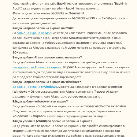
Използвайте филтрите в таба Backlinks или проверете инструмента “Backlink 
Audit”, за да видите нови и изгубени backlinks във времето.
Мога ли да изтегля моите backlinks от Semrush?
Да, можете да експортирате данните за backlinks в CSV или Excel файл за по-
нататъшен преглед или отчет.
Как да направя запис на екрана на mac? 
За 
запис на екрана на Mac
, можете да използвате Trupeer AI. Той ви позволява 
да заснемете целия екран и предлага AI възможности като добавяне на AI 
аватари, добавяне на voiceover, добавяне на zoom in и out във видеото. С 
функцията за AI превод на видео на trupeer можете да преведете видеото на 
30+ езика. 
Как да добавя AI аватар към запис на екрана?
За да добавите AI аватар към запис на екрана, ще трябва да използвате 
инструмент за AI запис на екрана.
 Trupeer AI е инструмент за AI запис на екрана, 
който ви помага да създавате видеа с множество аватари, а също така ви помага 
да създадете свой собствен аватар за видеото.
Как да направя запис на екрана на windows?
За запис на екрана в Windows
, можете да използвате вградения Game Bar 
(Windows + G) или усъвършенстван AI инструмент като Trupeer AI за по-
разширени функции, като AI аватари, voiceover, превод и т.н.
Как да добавя voiceover към видео?
За да добавите voiceover към видеа, изтеглете trupeer ai chrome extension. 
След като се регистрирате, качете видеото си със звук, изберете желания 
voiceover от trupeer и експортирайте редактираното си видео. 
Как да увелича (Zoom) по време на запис на екрана?
За да увеличите по време на запис на екрана, използвайте zoom ефектите в 
Trupeer AI, които ви позволяват да увеличавате и намалявате в конкретни 
моменти, като засилват визуалното въздействие на видеосъдържанието ви.