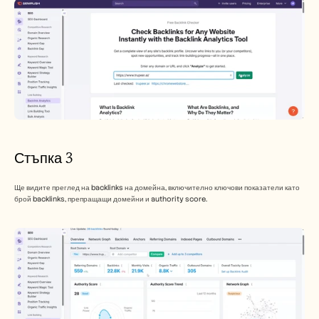
Стъпка 3
Ще видите преглед на backlinks на домейна, включително ключови показатели като 
брой backlinks, препращащи домейни и authority score.