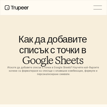
ПРОДУКТ
Видео
Документация
Как да добавите 
Превод
База знания
списък с точки в 
AI аватари
Бранд комплекти
Google Sheets 
Споделени страници
AI запис на екрана
Искате да добавите списък с точки в Google Sheets? Научете най-бързите 
начини за форматиране на списъци с клавишни комбинации, формули и 
персонализирани символи.
РЕСУРСИ
AI шампиони на промяната
Център за доверие
Нови продукти
Шаблони за документи
Индустрия