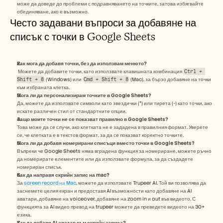
може да доведе до проблеми с подравняването на точките, затова избягвайте 
обединяване, ако е възможно. 
Често задавани въпроси за добавяне на 
списък с точки в Google Sheets
Как мога да добавя точки, без да използвам менюто?
 Можете да добавите точки, като използвате клавишната комбинация 
Ctrl + 
Shift + 8
 (Windows) или 
Cmd + Shift + 8
 (Mac), за бързо добавяне на точки 
към избраната клетка. 
Мога ли да персонализирам точките в Google Sheets?
Да, можете да използвате символи като звездички (*) или тирета (-) като точки, ако 
искате различен стил от стандартните опции.
Защо моите точки не се показват правилно в Google Sheets?
Това може да се случи, ако клетката не е зададена в правилния формат. Уверете 
се, че клетката е в текстов формат, за да се показват коректно точките.
Мога ли да добавя номерирани списъци вместо точки в Google Sheets? 
Въпреки че Google Sheets няма вградена функция за номериране, можете ръчно 
да номерирате елементите или да използвате формула, за да създадете 
номериран списък.
Как да направя скрийн запис на mac? 
За 
screen record на Mac
, можете да използвате Trupeer AI. Той ви позволява да 
заснемете целия екран и предоставя AI възможности като добавяне на AI 
аватари, добавяне на voiceover, добавяне на zoom in и out във видеото. С 
функцията за AI видео превод на trupeer можете да преведете видеото на 30+ 
езика. 
Как да добавя AI аватар към скрийн записа?