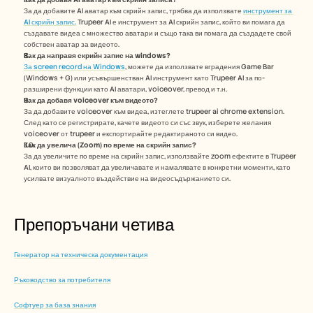
За да добавите AI аватар към скрийн запис, трябва да използвате 
инструмент за 
AI скрийн запис.
 Trupeer AI е инструмент за AI скрийн запис, който ви помага да 
създавате видеа с множество аватари и също така ви помага да създадете свой 
собствен аватар за видеото.
Как да направя скрийн запис на windows?
За screen record на Windows
, можете да използвате вградения Game Bar 
(Windows + G) или усъвършенстван AI инструмент като Trupeer AI за по-
разширени функции като AI аватари, voiceover, превод и т.н.
Как да добавя voiceover към видеото?
За да добавите voiceover към видеа, изтеглете trupeer ai chrome extension. 
След като се регистрирате, качете видеото си със звук, изберете желания 
voiceover от trupeer и експортирайте редактираното си видео. 
Как да увелича (Zoom) по време на скрийн запис?
За да увеличите по време на скрийн запис, използвайте zoom ефектите в Trupeer 
AI, които ви позволяват да увеличавате и намалявате в конкретни моменти, като 
усилвате визуалното въздействие на видеосъдържанието си.
Препоръчани четива
Генератор на техническа документация
Ръководство за потребителя
Софтуер за база знания