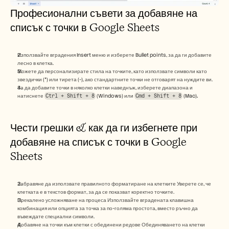
Професионални съвети за добавяне на 
списък с точки в Google Sheets
Използвайте вградения Insert меню и изберете Bullet points, за да ги добавите 
лесно в клетка.
Можете да персонализирате стила на точките, като използвате символи като 
звездички (*) или тирета (-), ако стандартните точки не отговарят на нуждите ви.
За да добавите точки в няколко клетки наведнъж, изберете диапазона и 
натиснете 
Ctrl + Shift + 8
 (Windows) или
Cmd + Shift + 8
 (Mac)
.
Чести грешки & как да ги избегнете при 
добавяне на списък с точки в Google 
Sheets
Забравяне да използвате правилното форматиране на клетките Уверете се, че 
клетката е в текстов формат, за да се показват коректно точките.
Прекалено усложняване на процеса Използвайте вградената клавишна 
комбинация или опцията за точка за по-голяма простота, вместо ръчно да 
въвеждате специални символи.
Добавяне на точки към клетки с обединени редове Обединяването на клетки 