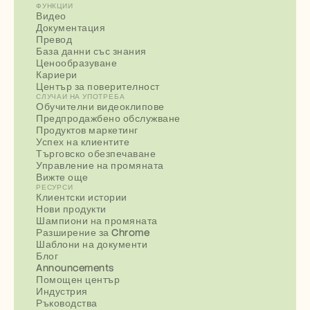
ФУНКЦИИ
Видео
Документация
Превод
База данни със знания
Ценообразуване
Кариери
Център за поверителност
СЛУЧАИ НА УПОТРЕБА
Обучителни видеоклипове
Предпродажбено обслужване
Продуктов маркетинг
Успех на клиентите
Търговско обезпечаване
Управление на промяната
Вижте още
РЕСУРСИ
Клиентски истории
Нови продукти
Шампиони на промяната
Разширение за Chrome
Шаблони на документи
Блог
Announcements
Помощен център
Индустрия
Ръководства