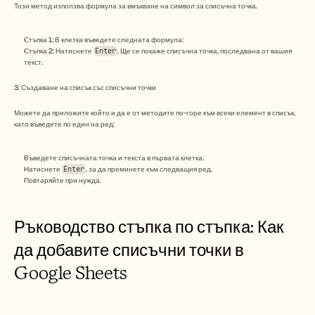
Кариери
Този метод използва формула за вмъкване на символ за списъчна точка.
Стъпка 1: В клетка въведете следната формула:
Запазете демо
Стъпка 2: Натиснете 
Enter
. Ще се покаже списъчна точка, последвана от вашия 
текст.
Започнете безплатен пробен период
3. Създаване на списък със списъчни точки
Можете да приложите който и да е от методите по-горе към всеки елемент в списък, 
като въведете по един на ред:
Въведете списъчната точка и текста в първата клетка.
Натиснете 
Enter
, за да преминете към следващия ред.
Повтаряйте при нужда.
Ръководство стъпка по стъпка: Как 
да добавите списъчни точки в 
Google Sheets