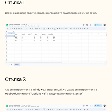
Стъпка 1 
Двойно щракване върху клетката, в която искате да добавите списъчна точка.
Стъпка 2
Ако сте потребител на Windows, натиснете „Alt + 7“, а ако сте потребител на 
Macbook, натиснете ˘Options + 8˘ и след това натиснете „Enter“.