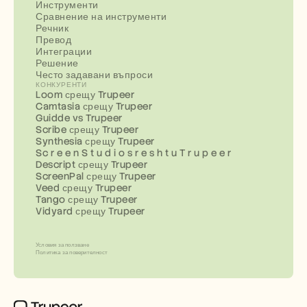
Инструменти
Сравнение на инструменти
Речник
Превод
Интеграции
Решение
Често задавани въпроси
КОНКУРЕНТИ
Loom срещу Trupeer
Camtasia срещу Trupeer
Guidde vs Trupeer
Scribe срещу Trupeer
Synthesia срещу Trupeer
Sc r e e n S t u d i o s r e s h t u T r u p e e r
Descript срещу Trupeer
ScreenPal срещу Trupeer
Veed срещу Trupeer
Tango срещу Trupeer
Vidyard срещу Trupeer
Условия за ползване
Политика за поверителност