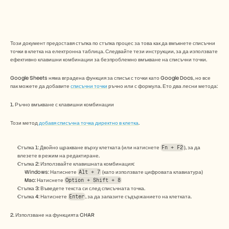
Безплатни инструменти
ЧЗВ
Съобщение
Партньорска програма
ПРИЛОЖЕНИЯ
Този документ предоставя стъпка по стъпка процес за това как да вмъкнете списъчни 
Управление на промяната
точки в клетка на електронна таблица. Следвайте тези инструкции, за да използвате 
ефективно клавишни комбинации за безпроблемно вмъкване на списъчни точки. 
Подготовка за продажби
Предпродажби
Google Sheets няма вградена функция за списък с точки като Google Docs, но все 
Маркетинг на продукта
пак можете да добавите 
списъчни точки
 ръчно или с формула. Ето два лесни метода:
Успех на клиента
Обучение
1. Ръчно вмъкване с клавишни комбинации
Вижте още примери за употреба
Този метод 
добавя списъчна точка директно в клетка
.
Истории на клиенти
Стъпка 1: Двойно щракване върху клетката (или натиснете 
Fn + F2
), за да 
влезете в режим на редактиране.
Стъпка 2: Използвайте клавишната комбинация:
Windows: Натиснете 
Alt + 7
 (като използвате цифровата клавиатура)
Център за помощ
Mac: Натиснете 
Option + Shift + 8
Стъпка 3: Въведете текста си след списъчната точка.
Стъпка 4: Натиснете 
Enter
, за да запазите съдържанието на клетката.
Цени
2. Използване на функцията CHAR