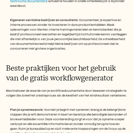
technische documentatie
 actueel te houden in snelle ontwikkelcycli is bijzonder 
waardevol.
Eigenaren van kleine bedrijven en consultants:
 Documenteer je expertise en 
interne processen zonder te investeren in dure productiemiddelen. Maak 
opleveringen voor klanten, interne trainingsmaterialen en kennisbanken die je 
bedrijf professioneel neerzetten en tegelijkertijd institutionele kennis vastleggen 
die niet afhankelijk is van jouw persoonlijke beschikbaarheid. De schaalbaarheid 
van documentatiecreatie helpt kleine bedrijven om op professioneel vlak te 
concurreren met grotere organisaties.
Beste praktijken voor het gebruik 
van de gratis workflowgenerator
Maximaliseer de waarde van je workflowdocumentatie door bewezen strategieën te 
volgen die zowel het creatieproces als de kwaliteit van het eindresultaat verbeteren.
Plan je opnamesessie:
 Voordat je begint met opnemen, breng je de belangrijkste 
stappen die je wilt demonstreren in kaart en bereid je alle benodigde bestanden of 
browsertabbladen voor. Deze voorbereiding zorgt ervoor dat je opname soepel 
verloopt en alle essentiële informatie bevat zonder onnodig terug te hoeven 
gaan. Ruim je bureaublad op en sluit irrelevante toepassingen om de focus op de 