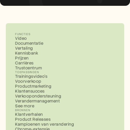
FUNCTIES
Video
Documentatie
Vertaling
Kennisbank
Prijzen
Carrières
Trustcentrum
TOEPASSINGEN
Trainingsvideo's
Voorverkoop
Productmarketing
Klantensucces
Verkoopondersteuning
Verandermanagement
See more
BRONNEN
Klantverhalen
Product Releases
Kampioenen van verandering
Chrome-extensie