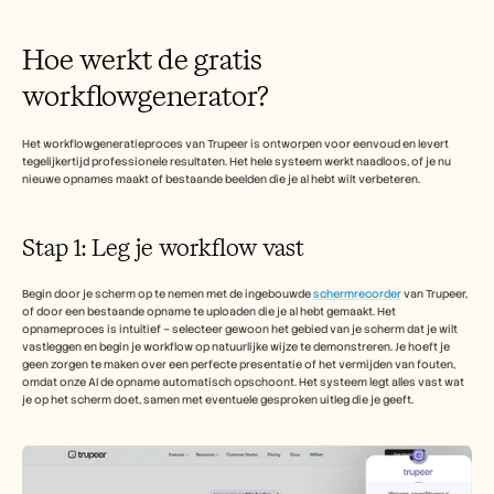
Carrières
Hoe werkt de gratis 
Plan een demo
workflowgenerator?
Start gratis proefperiode
Het workflowgeneratieproces van Trupeer is ontworpen voor eenvoud en levert 
tegelijkertijd professionele resultaten. Het hele systeem werkt naadloos, of je nu 
nieuwe opnames maakt of bestaande beelden die je al hebt wilt verbeteren.
Stap 1: Leg je workflow vast
Begin door je scherm op te nemen met de ingebouwde 
schermrecorder
 van Trupeer, 
of door een bestaande opname te uploaden die je al hebt gemaakt. Het 
opnameproces is intuïtief – selecteer gewoon het gebied van je scherm dat je wilt 
vastleggen en begin je workflow op natuurlijke wijze te demonstreren. Je hoeft je 
geen zorgen te maken over een perfecte presentatie of het vermijden van fouten, 
omdat onze AI de opname automatisch opschoont. Het systeem legt alles vast wat 
je op het scherm doet, samen met eventuele gesproken uitleg die je geeft.