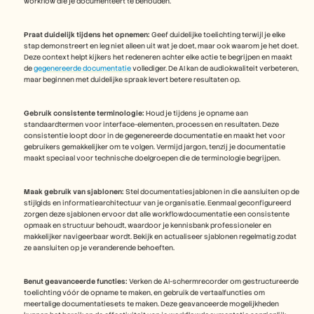
workflow die je documenteert te behouden.
Praat duidelijk tijdens het opnemen:
 Geef duidelijke toelichting terwijl je elke 
stap demonstreert en leg niet alleen uit wat je doet, maar ook waarom je het doet. 
Deze context helpt kijkers het redeneren achter elke actie te begrijpen en maakt 
de 
gegenereerde documentatie
 vollediger. De AI kan de audiokwaliteit verbeteren, 
maar beginnen met duidelijke spraak levert betere resultaten op.
Gebruik consistente terminologie:
 Houd je tijdens je opname aan 
standaardtermen voor interface-elementen, processen en resultaten. Deze 
consistentie loopt door in de gegenereerde documentatie en maakt het voor 
gebruikers gemakkelijker om te volgen. Vermijd jargon, tenzij je documentatie 
maakt speciaal voor technische doelgroepen die de terminologie begrijpen.
Maak gebruik van sjablonen:
 Stel documentatiesjablonen in die aansluiten op de 
stijlgids en informatiearchitectuur van je organisatie. Eenmaal geconfigureerd 
zorgen deze sjablonen ervoor dat alle workflowdocumentatie een consistente 
opmaak en structuur behoudt, waardoor je kennisbank professioneler en 
makkelijker navigeerbaar wordt. Bekijk en actualiseer sjablonen regelmatig zodat 
ze aansluiten op je veranderende behoeften.
Benut geavanceerde functies:
 Verken de AI-schermrecorder om gestructureerde 
toelichting vóór de opname te maken, en gebruik de vertaalfuncties om 
meertalige documentatiesets te maken. Deze geavanceerde mogelijkheden 