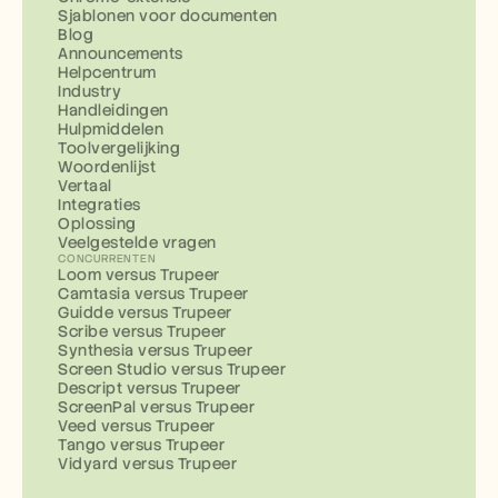
Sjablonen voor documenten
Blog
Announcements
Helpcentrum
Industry
Handleidingen
Hulpmiddelen
Toolvergelijking
Woordenlijst
Vertaal
Integraties
Oplossing
Veelgestelde vragen
CONCURRENTEN
Loom versus Trupeer
Camtasia versus Trupeer
Guidde versus Trupeer
Scribe versus Trupeer
Synthesia versus Trupeer
Screen Studio versus Trupeer
Descript versus Trupeer
ScreenPal versus Trupeer
Veed versus Trupeer
Tango versus Trupeer
Vidyard versus Trupeer