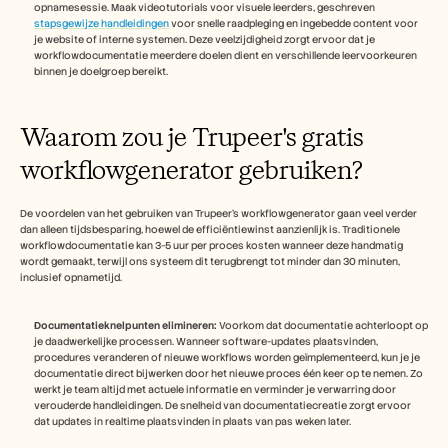
opnamesessie. Maak videotutorials voor visuele leerders, geschreven 
stapsgewijze handleidingen
 voor snelle raadpleging en ingebedde content voor 
je website of interne systemen. Deze veelzijdigheid zorgt ervoor dat je 
workflowdocumentatie meerdere doelen dient en verschillende leervoorkeuren 
binnen je doelgroep bereikt.
Waarom zou je Trupeer's gratis 
workflowgenerator gebruiken?
De voordelen van het gebruiken van Trupeer's workflowgenerator gaan veel verder 
dan alleen tijdsbesparing, hoewel de efficiëntiewinst aanzienlijk is. Traditionele 
workflowdocumentatie kan 3-5 uur per proces kosten wanneer deze handmatig 
wordt gemaakt, terwijl ons systeem dit terugbrengt tot minder dan 30 minuten, 
inclusief opnametijd.
Documentatieknelpunten elimineren:
 Voorkom dat documentatie achterloopt op 
je daadwerkelijke processen. Wanneer software-updates plaatsvinden, 
procedures veranderen of nieuwe workflows worden geïmplementeerd, kun je je 
documentatie direct bijwerken door het nieuwe proces één keer op te nemen. Zo 
werkt je team altijd met actuele informatie en verminder je verwarring door 
verouderde handleidingen. De snelheid van documentatiecreatie zorgt ervoor 
dat updates in realtime plaatsvinden in plaats van pas weken later.