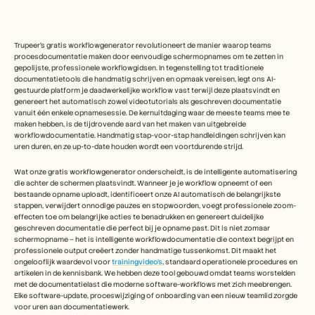
Free Tools
Veelgestelde vragen
Announcement
Partner Program
Trupeer's gratis workflowgenerator revolutioneert de manier waarop teams 
TOEPASSINGEN
procesdocumentatie maken door eenvoudige schermopnames om te zetten in 
gepolijste, professionele workflowgidsen. In tegenstelling tot traditionele 
Verandermanagement
documentatietools die handmatig schrijven en opmaak vereisen, legt ons AI-
Verkoopondersteuning
gestuurde platform je daadwerkelijke workflow vast terwijl deze plaatsvindt en 
Voorverkoop
genereert het automatisch zowel videotutorials als geschreven documentatie 
Productmarketing
vanuit één enkele opnamesessie. De kernuitdaging waar de meeste teams mee te 
Klantensucces
maken hebben, is de tijdrovende aard van het maken van uitgebreide 
workflowdocumentatie. Handmatig stap-voor-stap handleidingen schrijven kan 
Training
uren duren, en ze up-to-date houden wordt een voortdurende strijd. 
See more
Wat onze gratis workflowgenerator onderscheidt, is de intelligente automatisering 
die achter de schermen plaatsvindt. Wanneer je je workflow opneemt of een 
bestaande opname uploadt, identificeert onze AI automatisch de belangrijkste 
Klantverhalen
stappen, verwijdert onnodige pauzes en stopwoorden, voegt professionele zoom-
effecten toe om belangrijke acties te benadrukken en genereert duidelijke 
geschreven documentatie die perfect bij je opname past. Dit is niet zomaar 
Helpcentrum
schermopname – het is intelligente workflowdocumentatie die context begrijpt en 
professionele output creëert zonder handmatige tussenkomst. Dit maakt het 
ongelooflijk waardevol voor 
trainingvideo's
, standaard operationele procedures en 
artikelen in de kennisbank. We hebben deze tool gebouwd omdat teams worstelden 
Prijzen
met de documentatielast die moderne software-workflows met zich meebrengen. 
Elke software-update, proceswijziging of onboarding van een nieuw teamlid zorgde 
voor uren aan documentatiewerk.