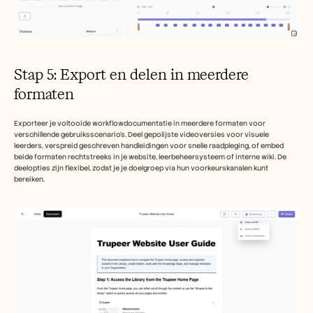
Stap 5: Export en delen in meerdere 
formaten
Exporteer je voltooide workflowdocumentatie in meerdere formaten voor 
verschillende gebruiksscenario's. Deel gepolijste videoversies voor visuele 
leerders, verspreid geschreven handleidingen voor snelle raadpleging, of embed 
beide formaten rechtstreeks in je website, leerbeheersysteem of interne wiki. De 
deelopties zijn flexibel, zodat je je doelgroep via hun voorkeurskanalen kunt 
bereiken.