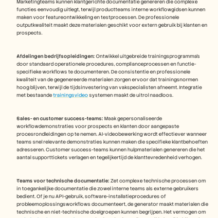
Marketingteams kunnen klantgerichte documentatie genereren die complexe 
functies eenvoudig uitlegt, terwijl productteams interne workflowgidsen kunnen 
maken voor featureontwikkeling en testprocessen. De professionele 
outputkwaliteit maakt deze materialen geschikt voor extern gebruik bij klanten en 
prospects.
Afdelingen bedrijfsopleidingen:
 Ontwikkel uitgebreide trainingsprogramma's 
door standaard operationele procedures, complianceprocessen en functie-
specifieke workflows te documenteren. De consistentie en professionele 
kwaliteit van de gegenereerde materialen zorgen ervoor dat trainingsnormen 
hoog blijven, terwijl de tijdsinvestering van vakspecialisten afneemt. Integratie 
met bestaande 
trainingsvideo
 systemen maakt de uitrol naadloos.
Sales- en customer success-teams:
 Maak gepersonaliseerde 
workflowdemonstraties voor prospects en klanten door aangepaste 
procesrondleidingen op te nemen. AI-videobewerking wordt effectiever wanneer 
teams snel relevante demonstraties kunnen maken die specifieke klantbehoeften 
adresseren. Customer success-teams kunnen hulpmaterialen genereren die het 
aantal supporttickets verlagen en tegelijkertijd de klanttevredenheid verhogen.
Teams voor technische documentatie:
 Zet complexe technische processen om 
in toegankelijke documentatie die zowel interne teams als externe gebruikers 
bedient. Of je nu API-gebruik, software-installatieprocedures of 
probleemoplossingsworkflows documenteert, de generator maakt materialen die 
technische en niet-technische doelgroepen kunnen begrijpen. Het vermogen om 