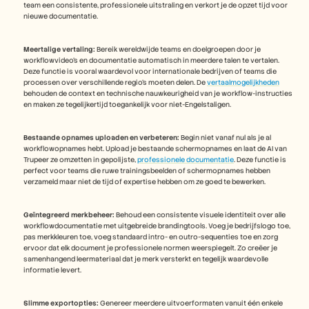
team een consistente, professionele uitstraling en verkort je de opzet tijd voor 
nieuwe documentatie.
Meertalige vertaling:
 Bereik wereldwijde teams en doelgroepen door je 
workflowvideo's en documentatie automatisch in meerdere talen te vertalen. 
Deze functie is vooral waardevol voor internationale bedrijven of teams die 
processen over verschillende regio's moeten delen. De 
vertaalmogelijkheden
behouden de context en technische nauwkeurigheid van je workflow-instructies 
en maken ze tegelijkertijd toegankelijk voor niet-Engelstaligen.
Bestaande opnames uploaden en verbeteren:
 Begin niet vanaf nul als je al 
workflowopnames hebt. Upload je bestaande schermopnames en laat de AI van 
Trupeer ze omzetten in gepolijste, 
professionele documentatie
. Deze functie is 
perfect voor teams die ruwe trainingsbeelden of schermopnames hebben 
verzameld maar niet de tijd of expertise hebben om ze goed te bewerken.
Geïntegreerd merkbeheer:
 Behoud een consistente visuele identiteit over alle 
workflowdocumentatie met uitgebreide brandingtools. Voeg je bedrijfslogo toe, 
pas merkkleuren toe, voeg standaard intro- en outro-sequenties toe en zorg 
ervoor dat elk document je professionele normen weerspiegelt. Zo creëer je 
samenhangend leermateriaal dat je merk versterkt en tegelijk waardevolle 
informatie levert.
Slimme exportopties:
 Genereer meerdere uitvoerformaten vanuit één enkele 