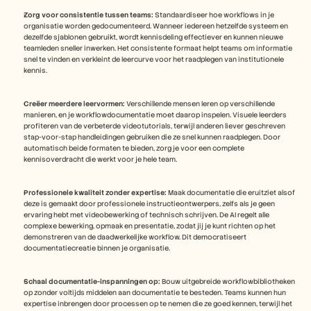
Zorg voor consistentie tussen teams:
 Standaardiseer hoe workflows in je 
organisatie worden gedocumenteerd. Wanneer iedereen hetzelfde systeem en 
dezelfde sjablonen gebruikt, wordt kennisdeling effectiever en kunnen nieuwe 
teamleden sneller inwerken. Het consistente formaat helpt teams om informatie 
snel te vinden en verkleint de leercurve voor het raadplegen van institutionele 
kennis.
Creëer meerdere leervormen:
 Verschillende mensen leren op verschillende 
manieren, en je workflowdocumentatie moet daarop inspelen. Visuele leerders 
profiteren van de verbeterde videotutorials, terwijl anderen liever geschreven 
stap-voor-stap handleidingen gebruiken die ze snel kunnen raadplegen. Door 
automatisch beide formaten te bieden, zorg je voor een complete 
kennisoverdracht die werkt voor je hele team.
Professionele kwaliteit zonder expertise:
 Maak documentatie die eruitziet alsof 
deze is gemaakt door professionele instructieontwerpers, zelfs als je geen 
ervaring hebt met videobewerking of technisch schrijven. De AI regelt alle 
complexe bewerking, opmaak en presentatie, zodat jij je kunt richten op het 
demonstreren van de daadwerkelijke workflow. Dit democratiseert 
documentatiecreatie binnen je organisatie.
Schaal documentatie-inspanningen op:
 Bouw uitgebreide workflowbibliotheken 
op zonder voltijds middelen aan documentatie te besteden. Teams kunnen hun 
expertise inbrengen door processen op te nemen die ze goed kennen, terwijl het 