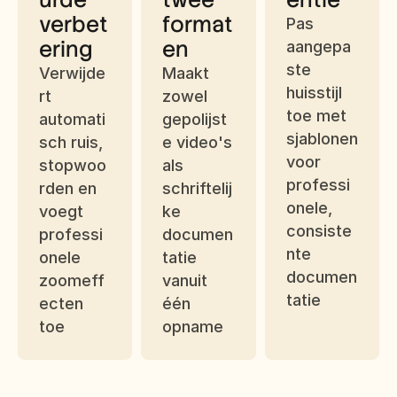
verbet
format
Pas 
ering
en
aangepa
ste 
Verwijde
Maakt 
huisstijl 
rt 
zowel 
toe met 
automati
gepolijst
sjablonen 
sch ruis, 
e video's 
voor 
stopwoo
als 
professi
rden en 
schriftelij
onele, 
voegt 
ke 
consiste
professi
documen
nte 
onele 
tatie 
documen
zoomeff
vanuit 
tatie
ecten 
één 
toe
opname