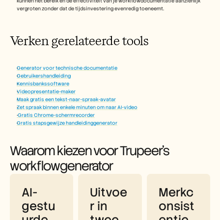
kunnen het bereik en de effectiviteit van je workflowdocumentatie aanzienlijk 
vergroten zonder dat de tijdsinvestering evenredig toeneemt.
Verken gerelateerde tools 
Generator voor technische documentatie
Gebruikershandleiding
Kennisbankssoftware
Videopresentatie-maker
Maak gratis een tekst-naar-spraak-avatar
Zet spraak binnen enkele minuten om naar AI-video
 Gratis Chrome-schermrecorder
Gratis stapsgewijze handleidinggenerator
Waarom kiezen voor Trupeer's 
workflowgenerator
AI-
Uitvoe
Merkc
gestu
r in 
onsist
urde 
twee 
entie