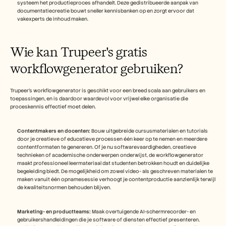
systeem het productieproces afhandelt. Deze gedistribueerde aanpak van 
documentatiecreatie bouwt sneller kennisbanken op en zorgt ervoor dat 
vakexperts de inhoud maken.
Wie kan Trupeer's gratis 
workflowgenerator gebruiken?
Trupeer's workflowgenerator is geschikt voor een breed scala aan gebruikers en 
toepassingen, en is daardoor waardevol voor vrijwel elke organisatie die 
proceskennis effectief moet delen.
Contentmakers en docenten:
 Bouw uitgebreide cursusmaterialen en tutorials 
door je creatieve of educatieve processen één keer op te nemen en meerdere 
contentformaten te genereren. Of je nu softwarevaardigheden, creatieve 
technieken of academische onderwerpen onderwijst, de workflowgenerator 
maakt professioneel leermateriaal dat studenten betrokken houdt en duidelijke 
begeleiding biedt. De mogelijkheid om zowel video- als geschreven materialen te 
maken vanuit één opnamesessie verhoogt je contentproductie aanzienlijk terwijl 
de kwaliteitsnormen behouden blijven.
Marketing- en productteams:
 Maak overtuigende AI-schermrecorder- en 
gebruikershandleidingen die je software of diensten effectief presenteren. 