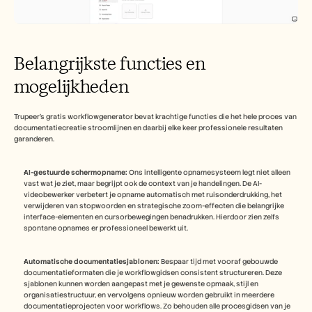
Belangrijkste functies en 
mogelijkheden
Trupeer's gratis workflowgenerator bevat krachtige functies die het hele proces van 
documentatiecreatie stroomlijnen en daarbij elke keer professionele resultaten 
garanderen.
AI-gestuurde schermopname:
 Ons intelligente opnamesysteem legt niet alleen 
vast wat je ziet, maar begrijpt ook de context van je handelingen. De AI-
videobewerker verbetert je opname automatisch met ruisonderdrukking, het 
verwijderen van stopwoorden en strategische zoom-effecten die belangrijke 
interface-elementen en cursorbewegingen benadrukken. Hierdoor zien zelfs 
spontane opnames er professioneel bewerkt uit.
Automatische documentatiesjablonen:
 Bespaar tijd met vooraf gebouwde 
documentatieformaten die je workflowgidsen consistent structureren. Deze 
sjablonen kunnen worden aangepast met je gewenste opmaak, stijl en 
organisatiestructuur, en vervolgens opnieuw worden gebruikt in meerdere 
documentatieprojecten voor workflows. Zo behouden alle procesgidsen van je 