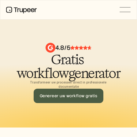
Product
Video
Documentatie
4.8/5
Vertaling
Gratis 
Kennisbank
AI-avatars
Merkkits
workflowgenerator
Gedeelde pagina's
AI-schermopname
Transformeer uw processen direct in professionele 
documentatie
Genereer uw workflow gratis
BRONNEN
AI-kampioenen van verandering
Vertrouwenscentrum
Functieverzoeken
Documentsjablonen
Industry