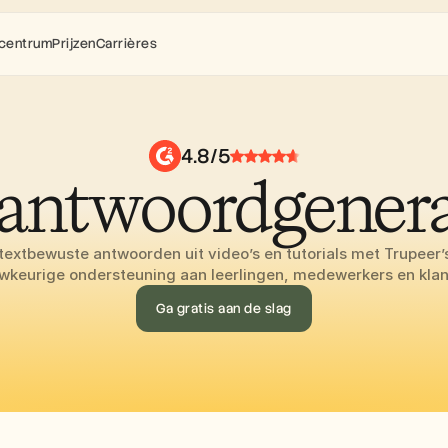
centrum
Prijzen
Carrières
4.8/5
-antwoordgenera
ntextbewuste antwoorden uit video’s en tutorials met Trupeer’s 
wkeurige ondersteuning aan leerlingen, medewerkers en klan
Ga gratis aan de slag