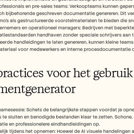
ofessionals en pre-sales teams: Verkoopteams kunnen geper
h bijbehorende geschreven documentatie genereren. Dit ver
mo's als gestructureerde voorstelmaterialen te bieden die sn
ernemers en operationeel managers: Bedrijven met beperkte
iestandaarden handhaven zonder speciale schrijvers aan te
eerde handleidingen te laten genereren, kunnen kleine teams 
materiaal voor medewerkers en interne procesdocumentatie
practices voor het gebruik
mentgenerator
namesessie: Schets de belangrijkste stappen voordat je opn
s te sluiten en benodigde bestanden klaar te zetten. Schone, 
ie en professionelere eindhandleidingen op.
elijk tijdens het opnemen: Hoewel de AI visuele handelingen a