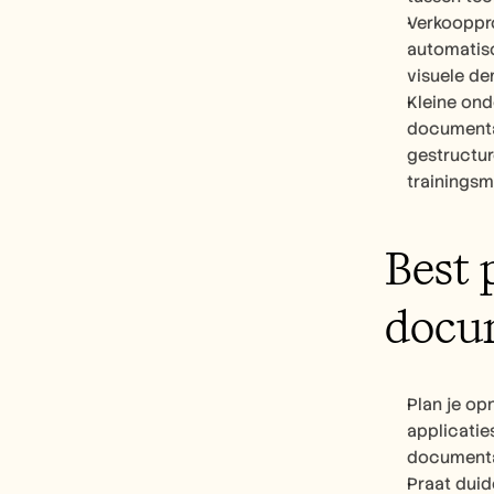
Verkooppr
automatisc
visuele de
Kleine ond
documentat
gestructur
trainings
Best 
docu
Plan je op
applicatie
documentat
Praat duid