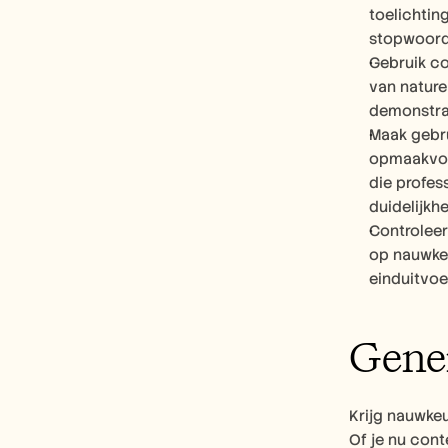
toelichtin
stopwoorde
Gebruik co
van nature
demonstra
Maak gebru
opmaakvoor
die profes
duidelijkh
Controleer
op nauwkeu
einduitvo
Gener
Krijg nauwke
Of je nu cont