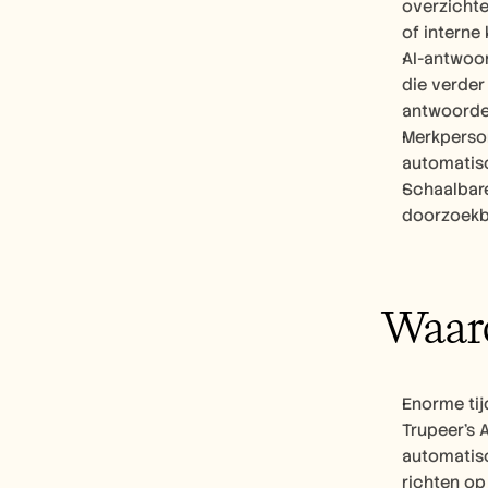
overzichte
of interne
AI-antwoor
die verder
antwoorde
Merkperson
automatisc
Schaalbare
doorzoekba
Waaro
Enorme tij
Trupeer's 
automatisc
richten op