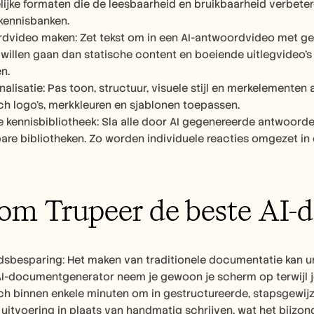
lijke formaten die de leesbaarheid en bruikbaarheid verbete
 kennisbanken.
dvideo maken: Zet tekst om in een AI-antwoordvideo met gespr
 willen gaan dan statische content en boeiende uitlegvideo's
n.
alisatie: Pas toon, structuur, visuele stijl en merkelementen 
h logo's, merkkleuren en sjablonen toepassen.
 kennisbibliotheek: Sla alle door AI gegenereerde antwoorde
re bibliotheken. Zo worden individuele reacties omgezet in 
m Trupeer de beste AI-d
dsbesparing: Het maken van traditionele documentatie kan ure
AI-documentgenerator neem je gewoon je scherm op terwijl je e
h binnen enkele minuten om in gestructureerde, stapsgewijz
 uitvoering in plaats van handmatig schrijven, wat het bijz