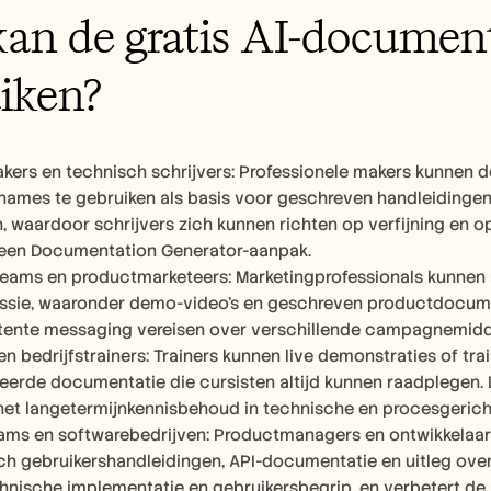
an de gratis AI-document
iken? 
ers en technisch schrijvers: Professionele makers kunnen de
mes te gebruiken als basis voor geschreven handleidingen. 
 waardoor schrijvers zich kunnen richten op verfijning en opt
t een Documentation Generator-aanpak.
eams en productmarketeers: Marketingprofessionals kunnen
ie, waaronder demo-video's en geschreven productdocumentati
stente messaging vereisen over verschillende campagnemidd
n bedrijfstrainers: Trainers kunnen live demonstraties of tra
eerde documentatie die cursisten altijd kunnen raadplegen. 
het langetermijnkennisbehoud in technische en procesgerich
ams en softwarebedrijven: Productmanagers en ontwikkelaa
h gebruikershandleidingen, API-documentatie en uitleg over f
hnische implementatie en gebruikersbegrip, en verbetert de 