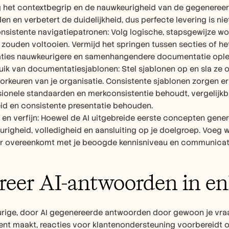
g het contextbegrip en de nauwkeurigheid van de gegenereerd
n en verbetert de duidelijkheid, dus perfecte levering is niet
nsistente navigatiepatronen: Volg logische, stapsgewijze wo
 zouden voltooien. Vermijd het springen tussen secties of h
ties nauwkeurigere en samenhangendere documentatie ople
ik van documentatiesjablonen: Stel sjablonen op en sla ze op d
keuren van je organisatie. Consistente sjablonen zorgen e
sionele standaarden en merkconsistentie behoudt, vergelijk
eid en consistente presentatie behouden.
 en verfijn: Hoewel de AI uitgebreide eerste concepten genere
righeid, volledigheid en aansluiting op je doelgroep. Voeg w
er overeenkomt met je beoogde kennisniveau en communicat
eer AI-antwoorden in en
urige, door AI gegenereerde antwoorden door gewoon je vraa
ent maakt, reacties voor klantenondersteuning voorbereidt of