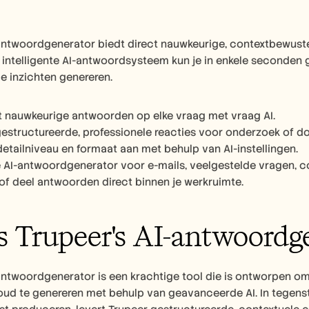
antwoordgenerator biedt direct nauwkeurige, contextbewuste 
 intelligente AI-antwoordsysteem kun je in enkele seconden 
e inzichten genereren.
ct nauwkeurige antwoorden op elke vraag met vraag AI.
estructureerde, professionele reacties voor onderzoek of d
detailniveau en formaat aan met behulp van AI-instellingen.
 AI-antwoordgenerator voor e-mails, veelgestelde vragen, c
of deel antwoorden direct binnen je werkruimte.
s Trupeer's AI-antwoordg
antwoordgenerator is een krachtige tool die is ontworpen om 
ud te genereren met behulp van geavanceerde AI. In tegenst