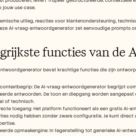
st produceren, levert Trupeer gestructureerde, contextuele e
 jouw use case.
demische uitleg, reacties voor klantenondersteuning, techni
deze AI-vraag-antwoordgenerator zet eenvoudige prompts o
grijkste functies van de
antwoordgenerator bevat krachtige functies die zijn ontworpe
t contextbegrip: De AI-vraag-antwoordgenerator begrijpt comp
eerde antwoorden. De toon en diepgang worden aangepast op 
al of technisch.
irecte toegang: Het platform functioneert als een gratis AI-
cties nodig hebben zonder zware configuratie. Je kunt direc
ertise.
eerde opmaakengine: In tegenstelling tot generieke AI-antwo