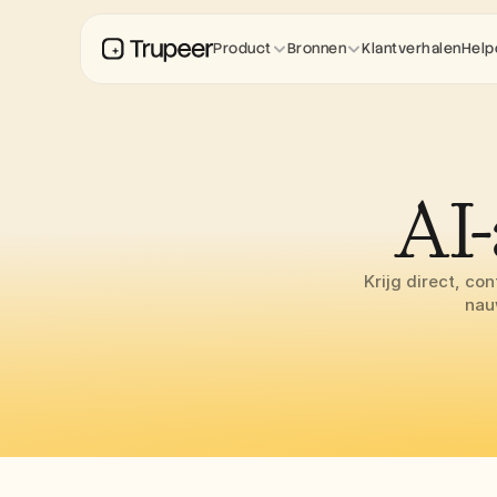
Product
Bronnen
Klantverhalen
Help
AI
Krijg direct, co
nau