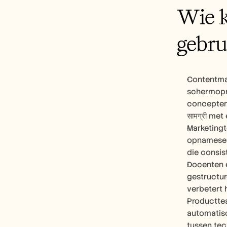
Wie k
gebru
Contentmak
schermopna
concepten,
सामग्री me
Marketingt
opnamesess
die consi
Docenten e
gestructur
verbetert 
Productte
automatisc
tussen tec