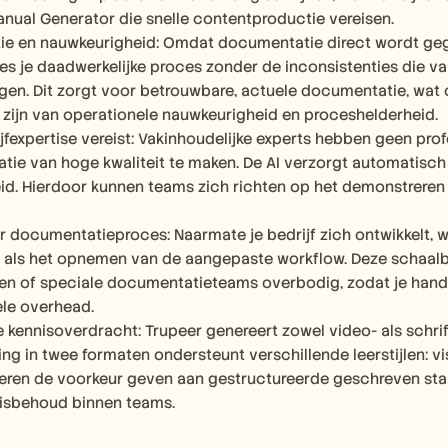
anual Generator die snelle contentproductie vereisen.
ie en nauwkeurigheid: Omdat documentatie direct wordt gege
es je daadwerkelijke proces zonder de inconsistenties die 
gen. Dit zorgt voor betrouwbare, actuele documentatie, wat 
k zijn van operationele nauwkeurigheid en proceshelderheid.
jfexpertise vereist: Vakinhoudelijke experts hebben geen pro
ie van hoge kwaliteit te maken. De AI verzorgt automatisch t
eid. Hierdoor kunnen teams zich richten op het demonstreren va
 documentatieproces: Naarmate je bedrijf zich ontwikkelt, w
 als het opnemen van de aangepaste workflow. Deze schaal
en of speciale documentatieteams overbodig, zodat je handle
le overhead.
 kennisoverdracht: Trupeer genereert zowel video- als schrif
ing in twee formaten ondersteunt verschillende leerstijlen: v
deren de voorkeur geven aan gestructureerde geschreven stapp
nisbehoud binnen teams.