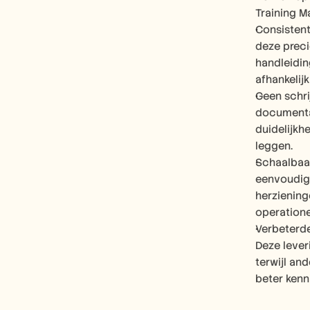
Training M
Consistent
deze preci
handleidin
afhankelij
Geen schri
documentat
duidelijkh
leggen.
Schaalbaar
eenvoudig
herziening
operatione
Verbeterde
Deze lever
terwijl an
beter ken