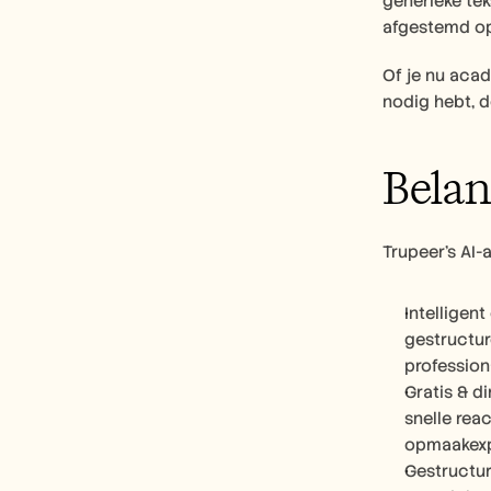
generieke tek
afgestemd op
Of je nu aca
nodig hebt, 
Belan
Trupeer's AI-
Intelligen
gestructur
profession
Gratis & d
snelle rea
opmaakexp
Gestructur