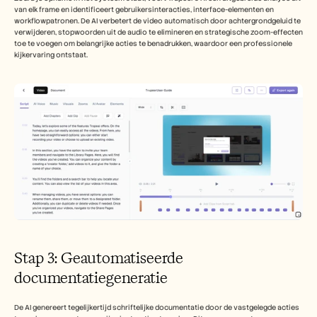
van elk frame en identificeert gebruikersinteracties, interface-elementen en 
workflowpatronen. De AI verbetert de video automatisch door achtergrondgeluid te 
verwijderen, stopwoorden uit de audio te elimineren en strategische zoom-effecten 
toe te voegen om belangrijke acties te benadrukken, waardoor een professionele 
kijkervaring ontstaat.
Stap 3: Geautomatiseerde 
documentatiegeneratie
De AI genereert tegelijkertijd schriftelijke documentatie door de vastgelegde acties 