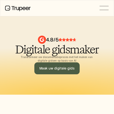
Product
Video
Documentatie
4.8/5
Vertaling
Digitale gidsmaker
Kennisbank
AI-avatars
Merkkits
Transformeer uw documentatieproces met het maken van 
Gedeelde pagina's
digitale gidsen op basis van AI
AI-schermopname
Maak uw digitale gids
BRONNEN
AI-kampioenen van verandering
Vertrouwenscentrum
Functieverzoeken
Documentsjablonen
Industry