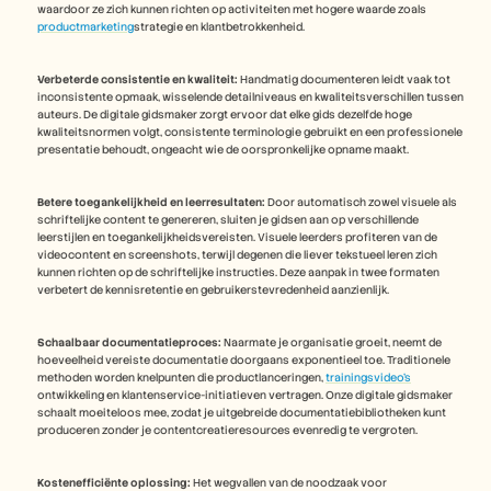
waardoor ze zich kunnen richten op activiteiten met hogere waarde zoals 
productmarketing
strategie en klantbetrokkenheid.
Verbeterde consistentie en kwaliteit:
 Handmatig documenteren leidt vaak tot 
inconsistente opmaak, wisselende detailniveaus en kwaliteitsverschillen tussen 
auteurs. De digitale gidsmaker zorgt ervoor dat elke gids dezelfde hoge 
kwaliteitsnormen volgt, consistente terminologie gebruikt en een professionele 
presentatie behoudt, ongeacht wie de oorspronkelijke opname maakt.
Betere toegankelijkheid en leerresultaten:
 Door automatisch zowel visuele als 
schriftelijke content te genereren, sluiten je gidsen aan op verschillende 
leerstijlen en toegankelijkheidsvereisten. Visuele leerders profiteren van de 
videocontent en screenshots, terwijl degenen die liever tekstueel leren zich 
kunnen richten op de schriftelijke instructies. Deze aanpak in twee formaten 
verbetert de kennisretentie en gebruikerstevredenheid aanzienlijk.
Schaalbaar documentatieproces:
 Naarmate je organisatie groeit, neemt de 
hoeveelheid vereiste documentatie doorgaans exponentieel toe. Traditionele 
methoden worden knelpunten die productlanceringen, 
trainingsvideo's
ontwikkeling en klantenservice-initiatieven vertragen. Onze digitale gidsmaker 
schaalt moeiteloos mee, zodat je uitgebreide documentatiebibliotheken kunt 
produceren zonder je contentcreatieresources evenredig te vergroten.
Kostenefficiënte oplossing:
 Het wegvallen van de noodzaak voor 