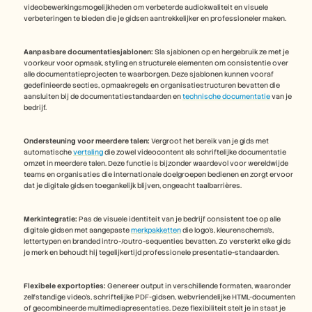
videobewerkingsmogelijkheden om verbeterde audiokwaliteit en visuele 
verbeteringen te bieden die je gidsen aantrekkelijker en professioneler maken.
Aanpasbare documentatiesjablonen:
 Sla sjablonen op en hergebruik ze met je 
voorkeur voor opmaak, styling en structurele elementen om consistentie over 
alle documentatieprojecten te waarborgen. Deze sjablonen kunnen vooraf 
gedefinieerde secties, opmaakregels en organisatiestructuren bevatten die 
aansluiten bij de documentatiestandaarden en 
technische documentatie
 van je 
bedrijf.
Ondersteuning voor meerdere talen:
 Vergroot het bereik van je gids met 
automatische 
vertaling
 die zowel videocontent als schriftelijke documentatie 
omzet in meerdere talen. Deze functie is bijzonder waardevol voor wereldwijde 
teams en organisaties die internationale doelgroepen bedienen en zorgt ervoor 
dat je digitale gidsen toegankelijk blijven, ongeacht taalbarrières.
Merkintegratie:
 Pas de visuele identiteit van je bedrijf consistent toe op alle 
digitale gidsen met aangepaste 
merkpakketten
 die logo's, kleurenschema's, 
lettertypen en branded intro-/outro-sequenties bevatten. Zo versterkt elke gids 
je merk en behoudt hij tegelijkertijd professionele presentatie-standaarden.
Flexibele exportopties:
 Genereer output in verschillende formaten, waaronder 
zelfstandige video's, schriftelijke PDF-gidsen, webvriendelijke HTML-documenten 
of gecombineerde multimediapresentaties. Deze flexibiliteit stelt je in staat je 