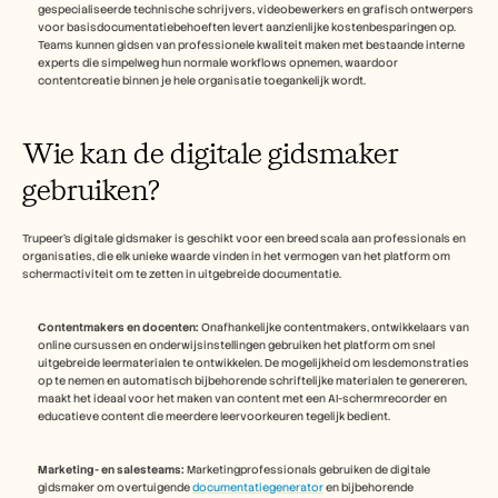
gespecialiseerde technische schrijvers, videobewerkers en grafisch ontwerpers 
voor basisdocumentatiebehoeften levert aanzienlijke kostenbesparingen op. 
Teams kunnen gidsen van professionele kwaliteit maken met bestaande interne 
experts die simpelweg hun normale workflows opnemen, waardoor 
contentcreatie binnen je hele organisatie toegankelijk wordt.
Wie kan de digitale gidsmaker 
gebruiken?
Trupeer's digitale gidsmaker is geschikt voor een breed scala aan professionals en 
organisaties, die elk unieke waarde vinden in het vermogen van het platform om 
schermactiviteit om te zetten in uitgebreide documentatie.
Contentmakers en docenten:
 Onafhankelijke contentmakers, ontwikkelaars van 
online cursussen en onderwijsinstellingen gebruiken het platform om snel 
uitgebreide leermaterialen te ontwikkelen. De mogelijkheid om lesdemonstraties 
op te nemen en automatisch bijbehorende schriftelijke materialen te genereren, 
maakt het ideaal voor het maken van content met een AI-schermrecorder en 
educatieve content die meerdere leervoorkeuren tegelijk bedient.
Marketing- en salesteams:
 Marketingprofessionals gebruiken de digitale 
gidsmaker om overtuigende 
documentatiegenerator
 en bijbehorende 