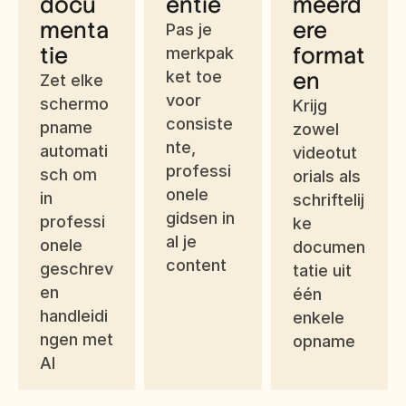
docu
entie
meerd
menta
ere 
Pas je 
tie
format
merkpak
ket toe 
en
Zet elke 
voor 
schermo
Krijg 
consiste
pname 
zowel 
nte, 
automati
videotut
professi
sch om 
orials als 
onele 
in 
schriftelij
gidsen in 
professi
ke 
al je 
onele 
documen
content
geschrev
tatie uit 
en 
één 
handleidi
enkele 
ngen met 
opname
AI