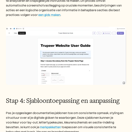
te analyseren en stapsgewijze instructies te maken. Dit proces omvat 
automatische screenshotvastlegging op cruciale momenten, beschrijvingen van 
acties en een logische organisatie van informatie in behapbare secties die best 
practices volgen voor 
een gids maken
.
Stap 4: Sjabloontoepassing en aanpassing
Pas je opgeslagen documentatiesjablonen toe om consistente opmaak, styling en 
structuur over al je digitale gidsen te waarborgen. Deze sjablonen kunnen je 
voorkeur voor lay-out, lettertypekeuzes, kleurenschema's en sectie-indeling 
bevatten. Je kunt ook je 
merkpakketten
 toepassen om visuele consistentie te 
behouden met logo's, kleuren en branded elementen.