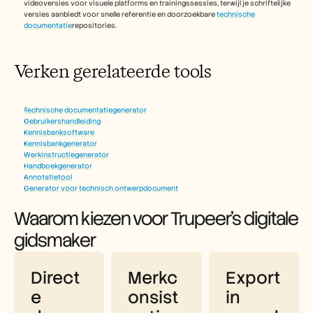
videoversies voor visuele platforms en trainingssessies, terwijl je schriftelijke 
versies aanbiedt voor snelle referentie en doorzoekbare 
technische 
documentatie
repositories.
Verken gerelateerde tools
Technische documentatiegenerator
Gebruikershandleiding
Kennisbanksoftware
Kennisbankgenerator
Werkinstructiegenerator
Handboekgenerator
Annotatietool
Generator voor technisch ontwerpdocument
Waarom kiezen voor Trupeer's digitale 
gidsmaker
Direct
Merkc
Export 
e 
onsist
in 