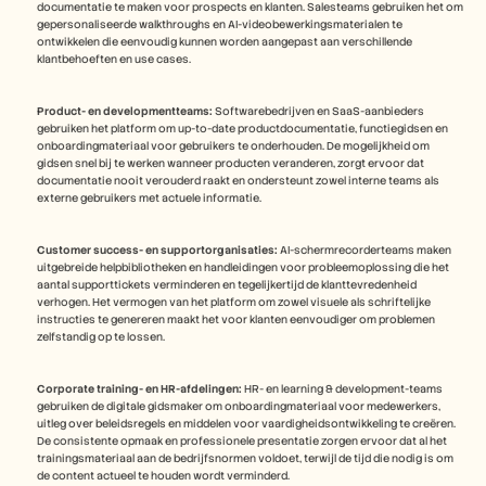
documentatie te maken voor prospects en klanten. Salesteams gebruiken het om 
gepersonaliseerde walkthroughs en AI-videobewerkingsmaterialen te 
ontwikkelen die eenvoudig kunnen worden aangepast aan verschillende 
klantbehoeften en use cases.
Product- en developmentteams:
 Softwarebedrijven en SaaS-aanbieders 
gebruiken het platform om up-to-date productdocumentatie, functiegidsen en 
onboardingmateriaal voor gebruikers te onderhouden. De mogelijkheid om 
gidsen snel bij te werken wanneer producten veranderen, zorgt ervoor dat 
documentatie nooit verouderd raakt en ondersteunt zowel interne teams als 
externe gebruikers met actuele informatie.
Customer success- en supportorganisaties:
 AI-schermrecorderteams maken 
uitgebreide helpbibliotheken en handleidingen voor probleemoplossing die het 
aantal supporttickets verminderen en tegelijkertijd de klanttevredenheid 
verhogen. Het vermogen van het platform om zowel visuele als schriftelijke 
instructies te genereren maakt het voor klanten eenvoudiger om problemen 
zelfstandig op te lossen.
Corporate training- en HR-afdelingen:
 HR- en learning & development-teams 
gebruiken de digitale gidsmaker om onboardingmateriaal voor medewerkers, 
uitleg over beleidsregels en middelen voor vaardigheidsontwikkeling te creëren. 
De consistente opmaak en professionele presentatie zorgen ervoor dat al het 
trainingsmateriaal aan de bedrijfsnormen voldoet, terwijl de tijd die nodig is om 
de content actueel te houden wordt verminderd.