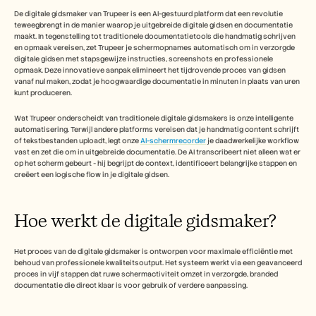
Free Tools
De digitale gidsmaker van Trupeer is een AI-gestuurd platform dat een revolutie 
Veelgestelde vragen
teweegbrengt in de manier waarop je uitgebreide digitale gidsen en documentatie 
Announcement
maakt. In tegenstelling tot traditionele documentatietools die handmatig schrijven 
Partner Program
en opmaak vereisen, zet Trupeer je schermopnames automatisch om in verzorgde 
TOEPASSINGEN
digitale gidsen met stapsgewijze instructies, screenshots en professionele 
Verandermanagement
opmaak. Deze innovatieve aanpak elimineert het tijdrovende proces van gidsen 
vanaf nul maken, zodat je hoogwaardige documentatie in minuten in plaats van uren 
Verkoopondersteuning
kunt produceren. 
Voorverkoop
Productmarketing
Wat Trupeer onderscheidt van traditionele digitale gidsmakers is onze intelligente 
Klantensucces
automatisering. Terwijl andere platforms vereisen dat je handmatig content schrijft 
Training
of tekstbestanden uploadt, legt onze 
AI-schermrecorder
 je daadwerkelijke workflow 
See more
vast en zet die om in uitgebreide documentatie. De AI transcribeert niet alleen wat er 
op het scherm gebeurt - hij begrijpt de context, identificeert belangrijke stappen en 
creëert een logische flow in je digitale gidsen. 
Klantverhalen
Hoe werkt de digitale gidsmaker?
Helpcentrum
Het proces van de digitale gidsmaker is ontworpen voor maximale efficiëntie met 
behoud van professionele kwaliteitsoutput. Het systeem werkt via een geavanceerd 
proces in vijf stappen dat ruwe schermactiviteit omzet in verzorgde, branded 
Prijzen
documentatie die direct klaar is voor gebruik of verdere aanpassing.