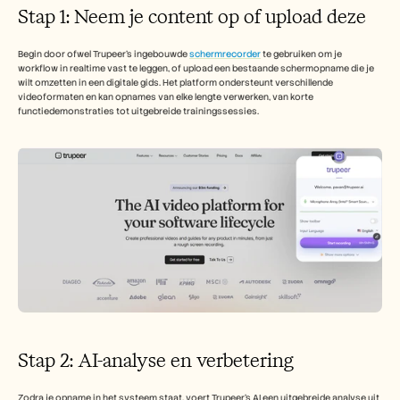
Carrières
Stap 1: Neem je content op of upload deze
Plan een demo
Begin door ofwel Trupeer's ingebouwde 
schermrecorder
 te gebruiken om je 
workflow in realtime vast te leggen, of upload een bestaande schermopname die je 
wilt omzetten in een digitale gids. Het platform ondersteunt verschillende 
Start gratis proefperiode
videoformaten en kan opnames van elke lengte verwerken, van korte 
functiedemonstraties tot uitgebreide trainingssessies.
Stap 2: AI-analyse en verbetering
Zodra je opname in het systeem staat, voert Trupeer's AI een uitgebreide analyse uit 