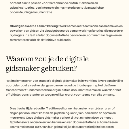
content aan te passen voor verschillende distributiekanalen en 
gebruikssituaties, van interne trainingsmaterialen tot klantgerichte 
ondersteuningsdocumentatie.
Cloudgebaseerde samenwerking:
 Werk samen met teamleden aan het maken en 
bewerken van gidsen via cloudgebaseerde samenwerkingsfuncties die meerdere 
bijdragers in staat stellen documentatie te beoordelen, commentaar te geven en 
te verbeteren vóór de definitieve publicatie.
Waarom zou je de digitale 
gidsmaker gebruiken?
Het implementeren van Trupeer's digitale gidsmaker in je workflow levert aanzienlijke 
voordelen op die veel verder gaan dan eenvoudige tijdsbesparing. Het platform 
transformeert fundamenteel hoe organisaties documentatie maken, waardoor het 
efficiënter, consistenter en toegankelijker wordt voor teams van elke omvang.
Drastische tijdsreductie:
 Traditioneel kunnen het maken van gidsen uren of 
dagen per document kosten als je planning, schrijven, bewerken en opmaken 
meerekent. Onze digitale gidsmaker verkort dit tot minuten door de meest 
tijdintensieve onderdelen van het maken van documentatie te automatiseren. 
Teams melden 80-90% van hun gebruikelijke documentatietijd te besparen, 