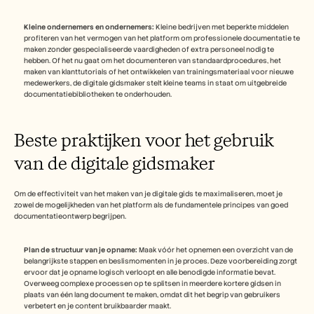
Kleine ondernemers en ondernemers:
 Kleine bedrijven met beperkte middelen 
profiteren van het vermogen van het platform om professionele documentatie te 
maken zonder gespecialiseerde vaardigheden of extra personeel nodig te 
hebben. Of het nu gaat om het documenteren van standaardprocedures, het 
maken van klanttutorials of het ontwikkelen van trainingsmateriaal voor nieuwe 
medewerkers, de digitale gidsmaker stelt kleine teams in staat om uitgebreide 
documentatiebibliotheken te onderhouden.
Beste praktijken voor het gebruik 
van de digitale gidsmaker 
Om de effectiviteit van het maken van je digitale gids te maximaliseren, moet je 
zowel de mogelijkheden van het platform als de fundamentele principes van goed 
documentatieontwerp begrijpen.
Plan de structuur van je opname:
 Maak vóór het opnemen een overzicht van de 
belangrijkste stappen en beslismomenten in je proces. Deze voorbereiding zorgt 
ervoor dat je opname logisch verloopt en alle benodigde informatie bevat. 
Overweeg complexe processen op te splitsen in meerdere kortere gidsen in 
plaats van één lang document te maken, omdat dit het begrip van gebruikers 
verbetert en je content bruikbaarder maakt.