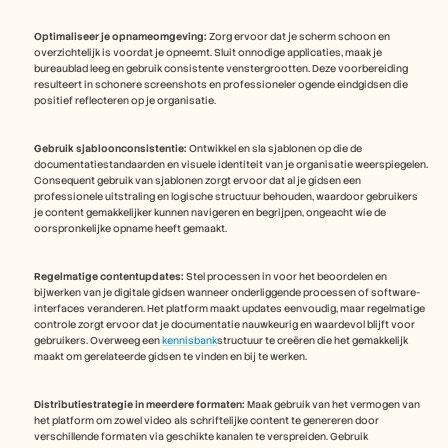
Optimaliseer je opnameomgeving:
 Zorg ervoor dat je scherm schoon en 
overzichtelijk is voordat je opneemt. Sluit onnodige applicaties, maak je 
bureaublad leeg en gebruik consistente venstergrootten. Deze voorbereiding 
resulteert in schonere screenshots en professioneler ogende eindgidsen die 
positief reflecteren op je organisatie.
Gebruik sjabloonconsistentie:
 Ontwikkel en sla sjablonen op die de 
documentatiestandaarden en visuele identiteit van je organisatie weerspiegelen. 
Consequent gebruik van sjablonen zorgt ervoor dat al je gidsen een 
professionele uitstraling en logische structuur behouden, waardoor gebruikers 
je content gemakkelijker kunnen navigeren en begrijpen, ongeacht wie de 
oorspronkelijke opname heeft gemaakt.
Regelmatige contentupdates:
 Stel processen in voor het beoordelen en 
bijwerken van je digitale gidsen wanneer onderliggende processen of software-
interfaces veranderen. Het platform maakt updates eenvoudig, maar regelmatige 
controle zorgt ervoor dat je documentatie nauwkeurig en waardevol blijft voor 
gebruikers. Overweeg een 
kennisbank
structuur te creëren die het gemakkelijk 
maakt om gerelateerde gidsen te vinden en bij te werken. 
Distributiestrategie in meerdere formaten:
 Maak gebruik van het vermogen van 
het platform om zowel video als schriftelijke content te genereren door 
verschillende formaten via geschikte kanalen te verspreiden. Gebruik 