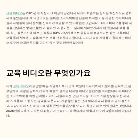
Free Tools
FAQs
Announcement
교육 비디오
는 2025년에 직장과 그 이상의 공간에서 우리가 학습하는 방식을 혁신적으로 변화
Partner Program
시켜 놓았습니다. 제 의견으로는, 올바른 소프트웨어란 단순히 화려한 기능에 관한 것이 아니라 
실제 사람들이 실제 문제를 신속하게 해결할 수 있도록 돕는 것입니다. 그리고 비디오를 통해 지
USECASES
식을 전달하는 방식은 훨씬 더 깊이 있고, 흥미롭고, 심지어 재미있기까지 해졌습니다. 예를 들
Change Management
어, 최근 설문조사에 따르면 직원의 80% 이상이 텍스트 중심의 매뉴얼보다는 짧은 교육 비디
Sales Enablement
오를 통해 새로운 기술을 배우는 것을 선호한다고 합니다. 그러니 요즘 기업들이 창의적인 비디
Pre-sales
오 도구에 막대한 투자를 아끼지 않는 것도 당연한 일이죠! 
Product Marketing
Customer Success
Training
See more
교육 비디오란 무엇인가요
제가 
교육 비디오
라고 말할 때는 직원에서부터 고객, 학생에 이르기까지 시청자를 교육하고, 온
Customer Stories
보딩하며, 역량을 강화하기 위해 특별히 설계된 디지털 비디오 콘텐츠를 의미합니다. 이 비디오
는 소프트웨어를 위한 단계별 가이드, 시뮬레이션, 안전 브리핑, 소프트 스킬 향상을 위한 시나
리오, 제품 데모 등 모든 영역을 다룹니다. 가장 좋은 점은 언제 어디서나 시청하고, 일시 정지하
Help Center
고, 되감기하며 자신의 속도에 맞춰 콘텐츠를 흡수할 수 있어 학습이 매우 쉬워진다는 것입니다. 
2025년의 교육 비디오는 대화형이며 간결하고 각 학습자의 역할과 요구에 맞춤화되어 있습니
다.
Pricing