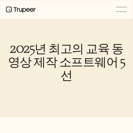
PRODUCT
Video
Documentation
2025년 최고의 교육 동
Translation
Knowledge Base
영상 제작 소프트웨어 5
AI Avatars
Brand Kits
선
Shared Pages
AI Screen Recording
RESOURCES
AI Champions of Change
Trust Center
제품 출시
Doc Templates
Industry