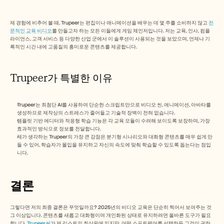
제 경험에 비추어 볼 때, Trupeer는 편집이나 애니메이션을 배우는 데 몇 주를 소비하지 않고 
전
문적인 교육 비디오
를 만들고자 하는 모든 이들에게 게임 체인저입니다. 저는 교육, 인사, 컴플
라이언스, 고객 서비스 등 다양한 산업 군에서 이 솔루션이 사용되는 것을 보았으며, 언제나 기
록적인 시간 내에 고품질의 흥미로운 콘텐츠를 제공합니다.
Trupeer가 특별한 이유
Trupeer는 최첨단 AI를 사용하여 단순한 스크립트만으로 비디오 씬, 애니메이션, 아바타를 
생성하므로 제작상의 스트레스가 줄어들고 기술적 장벽이 전혀 없습니다.
템플릿 기반 에디터와 적응형 학습 기능은 각 교육 모듈이 수려해 보이도록 보장하며, 가장 
효과적인 방식으로 정보를 전달합니다.
제가 생각하는 Trupeer의 가장 큰 강점은 분기형 시나리오와 대화형 콘텐츠를 매우 쉽게 만
들 수 있어, 학습자가 몰입을 유지하고 자신의 속도에 맞춰 학습할 수 있도록 돕는다는 점입
니다.
결론
그렇다면 저의 최종 결론은 무엇일까요? 2025년의 비디오 교육은 단순히 찍어서 보여주는 것 
그 이상입니다. 콘텐츠를 새롭고 대화형이며 개인화된 상태로 유지하려면 올바른 도구가 필요
합니다. 
Trupeer.ai
가 제 리스트의 최상위에 있지만, 어떤 소프트웨어를 선택하든 그것이 귀하