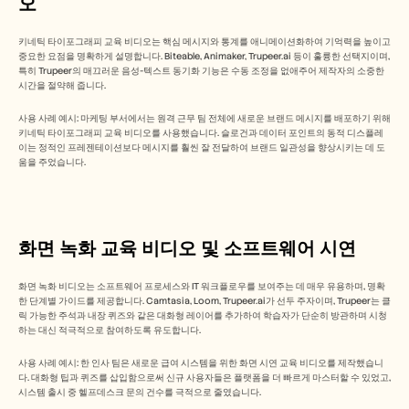
오
키네틱 타이포그래피 교육 비디오는 핵심 메시지와 통계를 애니메이션화하여 기억력을 높이고 
중요한 요점을 명확하게 설명합니다. Biteable, Animaker, Trupeer.ai 등이 훌륭한 선택지이며, 
특히 Trupeer의 매끄러운 음성-텍스트 동기화 기능은 수동 조정을 없애주어 제작자의 소중한 
시간을 절약해 줍니다.
사용 사례 예시: 마케팅 부서에서는 원격 근무 팀 전체에 새로운 브랜드 메시지를 배포하기 위해 
키네틱 타이포그래피 교육 비디오를 사용했습니다. 슬로건과 데이터 포인트의 동적 디스플레
이는 정적인 프레젠테이션보다 메시지를 훨씬 잘 전달하여 브랜드 일관성을 향상시키는 데 도
움을 주었습니다.
화면 녹화 교육 비디오 및 소프트웨어 시연
화면 녹화 비디오는 소프트웨어 프로세스와 IT 워크플로우를 보여주는 데 매우 유용하며, 명확
한 단계별 가이드를 제공합니다. Camtasia, Loom, Trupeer.ai가 선두 주자이며, Trupeer는 클
릭 가능한 주석과 내장 퀴즈와 같은 대화형 레이어를 추가하여 학습자가 단순히 방관하며 시청
하는 대신 적극적으로 참여하도록 유도합니다.
사용 사례 예시: 한 인사 팀은 새로운 급여 시스템을 위한 화면 시연 교육 비디오를 제작했습니
다. 대화형 팁과 퀴즈를 삽입함으로써 신규 사용자들은 플랫폼을 더 빠르게 마스터할 수 있었고, 
시스템 출시 중 헬프데스크 문의 건수를 극적으로 줄였습니다.