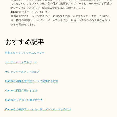
てください。サインアップ後、音声付きの動画をアップロードし、trupeerから希望の
ナレーションを選択して、編集済み動画をエクスポートします。 
画面録画でズームインするには？
画面録画中にズームインするには、Trupeer AIのズーム効果を使用します。これによ
り、特定の瞬間にズームイン・ズームアウトでき、動画コンテンツの視覚的なインパ
クトを高められます。 
おすすめ記事
技術ドキュメントジェネレーター
ユーザーマニュアルガイド
ナレッジベースソフトウェア
Canvaで画像を塗り絵ページに変換する方法
Canvaで両面印刷する方法
Canvaでテキストを伸ばす方法
Canvaから複数ファイルを一度にダウンロードする方法