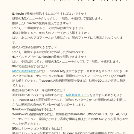
LinkedInで投稿を削除するにはどうすればよいですか？
投稿の3点メニューをクリックし、「削除」を選択して確認します。
削除したLinkedInの投稿を復元できますか？
いいえ、一度削除すると、その投稿は復元できません。
投稿を削除すると、他の人のフィードからも消えますか？
はい、あなたのプロフィールから削除され、誰のフィードにも表示されなくなりま
す。
他の人の投稿を削除できますか？
いいえ、削除できるのは自分が作成した投稿のみです。
モバイルアプリからLinkedInの投稿を削除できますか？
はい、手順は同じです。投稿の3点メニューをタップして「削除」を選択します。
Macで画面録画するには？ 
Macで画面録画する
には、Trupeer AIを使用できます。画面全体をキャプチャでき、AI
アバターの追加、ナレーションの追加、動画のズームイン・ズームアウトなどのAI機
能も備えています。TrupeerのAI動画翻訳機能を使えば、動画を30以上の言語に翻訳
できます。 
画面録画にAIアバターを追加するには？
画面録画にAIアバターを追加するには、
AI画面録画ツール
を使用する必要がありま
す。Trupeer AIはAI画面録画ツールで、複数のアバターを使った動画の作成を支援し、
さらに動画用の自分のアバター作成もサポートします。
Windowsで画面録画するには？ 
Windowsで画面録画するには、標準搭載のGame Bar（Windows + G）や、AIアバタ
ー、ナレーション、翻訳などのより高度な機能を備えたTrupeer AIのような高度なAIツ
ールを使用できます。
動画にナレーションを追加するには？
動画にナレーションを追加するには、trupeer aiのChrome拡張機能をダウンロードし