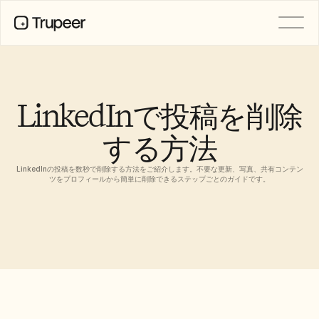
製品
動画
ドキュメント
LinkedInで投稿を削除
翻訳
ナレッジベース
する方法
AIアバター
ブランドキット
共有ページ
LinkedInの投稿を数秒で削除する方法をご紹介します。不要な更新、写真、共有コンテン
AI画面録画
ツをプロフィールから簡単に削除できるステップごとのガイドです。
リソース
変革を起こすAIチャンピオン
信頼センター
機能リクエスト
ドキュメントテンプレート
Industry