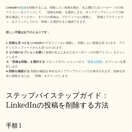
Free Tools
よくある質問
LinkedInの
投稿
を削除するには、削除したい投稿を開き、右上隅の三点リーダー（その他
Announcement
アイコン）をクリックして、「投稿を削除」を選択します。ポップアップウィンドウで削
除を確認してください。すべての投稿は、プロフィールに移動し、「投稿とアクティビテ
Partner Program
ィ」をクリックしてから「投稿」を選択すると確認できます。
ユースケース
変更管理
詳しい手順は以下のとおりです：
セールスイネーブルメント
プリセールス
1. 投稿を見つける: 
LinkedInのプロフィールに移動し、削除したい投稿を見つけます。アク
プロダクトマーケティング
ティビティフィードからも見つけられます。 
カスタマーサクセス
2. その他のオプションを開く: 
投稿の右上にある三点リーダー（その他アイコン）をクリッ
トレーニング
クします。
3. 「投稿を削除」を選択する: 
ドロップダウンメニューから「
投稿を削除
」オプションを選
See more
択します。 
4. 削除を確認する: 
削除の確認を求めるポップアップウィンドウが表示されます。投稿を完
全に削除するには、「削除」をクリックします。 
お客様の事例
ステップバイステップガイド：
ヘルプセンター
LinkedInの投稿を削除する方法
料金
手順 1