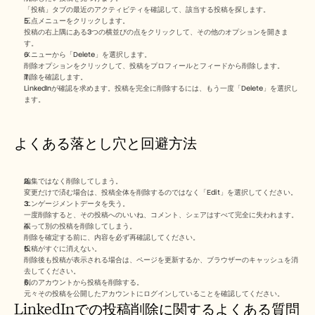
「投稿」タブの最近のアクティビティを確認して、該当する投稿を探します。
三点メニューをクリックします。
投稿の右上隅にある3つの横並びの点をクリックして、その他のオプションを開きま
す。
メニューから「Delete」を選択します。
削除オプションをクリックして、投稿をプロフィールとフィードから削除します。
削除を確認します。
LinkedInが確認を求めます。投稿を完全に削除するには、もう一度「Delete」を選択し
ます。
よくある落とし穴と回避方法
編集ではなく削除してしまう。
変更だけで済む場合は、投稿全体を削除するのではなく「Edit」を選択してください。
エンゲージメントデータを失う。
一度削除すると、その投稿へのいいね、コメント、シェアはすべて完全に失われます。
誤って別の投稿を削除してしまう。
削除を確定する前に、内容を必ず再確認してください。
投稿がすぐに消えない。
削除後も投稿が表示される場合は、ページを更新するか、ブラウザーのキャッシュを消
去してください。
別のアカウントから投稿を削除する。
元々その投稿を公開したアカウントにログインしていることを確認してください。
LinkedInでの投稿削除に関するよくある質問