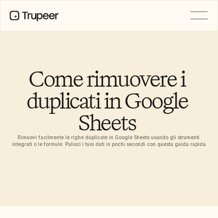
PRODOTTO
Video
Documentazione
Come rimuovere i 
Traduzione
Base di conoscenza
duplicati in Google 
Avatar IA
Kit del marchio
Sheets 
Pagine condivise
Registrazione dello schermo AI
Rimuovi facilmente le righe duplicate in Google Sheets usando gli strumenti 
integrati o le formule. Pulisci i tuoi dati in pochi secondi con questa guida rapida
RISORSE
Campioni del cambiamento con 
l’IA
Centro di fiducia
Rilasci di Prodotto
Modelli di documenti