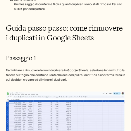
Un messaggio di conferma ti dirà quanti duplicati sono stati rimossi. Fai clic 
Carriere
su 
OK
 per completare.
Prenota una demo
Guida passo passo: come rimuovere 
Inizia la prova gratuita
i duplicati in Google Sheets
Passaggio 1
Per iniziare a rimuovere le voci duplicate in Google Sheets, seleziona innanzitutto la 
tabella o il foglio che contiene i dati che desideri pulire. Identifica e conferma l'area in 
cui desideri trovare ed eliminare i duplicati.