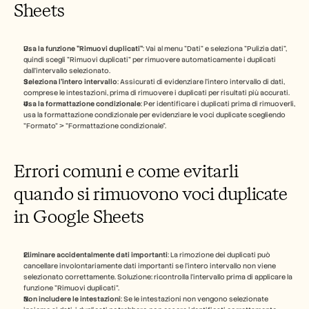
Sheets
Usa la funzione "Rimuovi duplicati"
: Vai al menu "Dati" e seleziona "Pulizia dati", 
quindi scegli "Rimuovi duplicati" per rimuovere automaticamente i duplicati 
dall'intervallo selezionato.
Seleziona l'intero intervallo
: Assicurati di evidenziare l'intero intervallo di dati, 
comprese le intestazioni, prima di rimuovere i duplicati per risultati più accurati.
Usa la formattazione condizionale
: Per identificare i duplicati prima di rimuoverli, 
usa la formattazione condizionale per evidenziare le voci duplicate scegliendo 
"Formato" > "Formattazione condizionale".
Errori comuni e come evitarli 
quando si rimuovono voci duplicate 
in Google Sheets
Eliminare accidentalmente dati importanti
: La rimozione dei duplicati può 
cancellare involontariamente dati importanti se l'intero intervallo non viene 
selezionato correttamente. Soluzione: ricontrolla l'intervallo prima di applicare la 
funzione "Rimuovi duplicati".
Non includere le intestazioni
: Se le intestazioni non vengono selezionate 