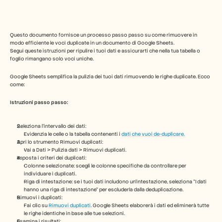
Industry
Free Tools
Domande frequenti
Annuncio
Questo documento fornisce un processo passo passo su come rimuovere in 
Programma Partner
modo efficiente le voci duplicate in un documento di Google Sheets. 
CASI D'USO
Segui queste istruzioni per ripulire i tuoi dati e assicurarti che nella tua tabella o 
Gestione del cambiamento
foglio rimangano solo voci uniche. 
Abilitazione alle vendite
Google Sheets semplifica la pulizia dei tuoi dati rimuovendo le righe duplicate. Ecco 
Pre-vendita
come:
Marketing di prodotto
Successo del cliente
Istruzioni passo passo:
Formazione
See more
Seleziona l'intervallo dei dati:
Evidenzia le celle o la tabella contenenti i 
dati che vuoi de-duplicare.
Apri lo strumento Rimuovi duplicati:
Storie dei clienti
Vai a Dati > Pulizia dati > Rimuovi duplicati.
Imposta i criteri dei duplicati:
Colonne selezionate: scegli le colonne specifiche da controllare per 
individuare i duplicati.
Centro assistenza
Riga di intestazione: se i tuoi dati includono un'intestazione, seleziona "I dati 
hanno una riga di intestazione" per escluderla dalla deduplicazione.
Rimuovi i duplicati:
Prezzi
Fai clic su 
Rimuovi duplicati
. Google Sheets elaborerà i dati ed eliminerà tutte 
le righe identiche in base alle tue selezioni.
Esamina i risultati: