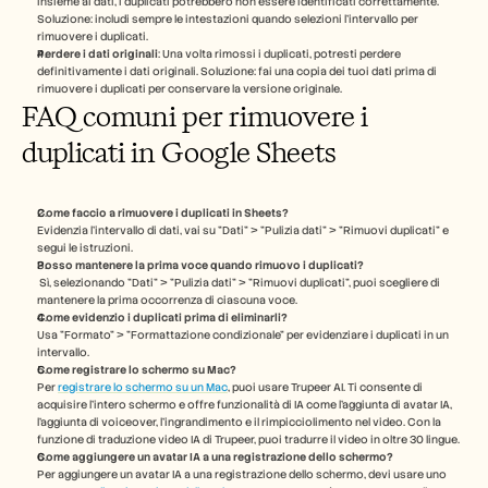
insieme ai dati, i duplicati potrebbero non essere identificati correttamente. 
Soluzione: includi sempre le intestazioni quando selezioni l'intervallo per 
rimuovere i duplicati.
Perdere i dati originali
: Una volta rimossi i duplicati, potresti perdere 
definitivamente i dati originali. Soluzione: fai una copia dei tuoi dati prima di 
rimuovere i duplicati per conservare la versione originale.
FAQ comuni per rimuovere i 
duplicati in Google Sheets
Come faccio a rimuovere i duplicati in Sheets?
Evidenzia l'intervallo di dati, vai su "Dati" > "Pulizia dati" > "Rimuovi duplicati" e 
segui le istruzioni.
Posso mantenere la prima voce quando rimuovo i duplicati?
 Sì, selezionando "Dati" > "Pulizia dati" > "Rimuovi duplicati", puoi scegliere di 
mantenere la prima occorrenza di ciascuna voce.
Come evidenzio i duplicati prima di eliminarli?
Usa "Formato" > "Formattazione condizionale" per evidenziare i duplicati in un 
intervallo.
Come registrare lo schermo su Mac? 
Per 
registrare lo schermo su un Mac
, puoi usare Trupeer AI. Ti consente di 
acquisire l'intero schermo e offre funzionalità di IA come l'aggiunta di avatar IA, 
l'aggiunta di voiceover, l'ingrandimento e il rimpicciolimento nel video. Con la 
funzione di traduzione video IA di Trupeer, puoi tradurre il video in oltre 30 lingue. 
Come aggiungere un avatar IA a una registrazione dello schermo?
Per aggiungere un avatar IA a una registrazione dello schermo, devi usare uno 