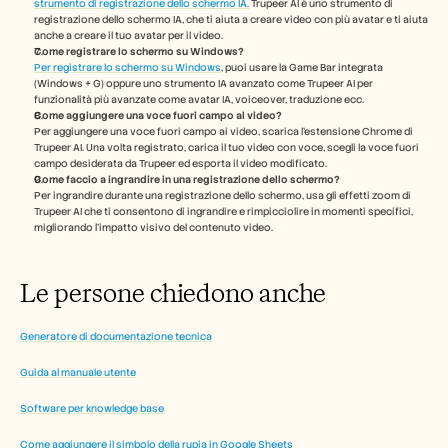
strumento di registrazione dello schermo IA.
 Trupeer AI è uno strumento di 
registrazione dello schermo IA, che ti aiuta a creare video con più avatar e ti aiuta 
anche a creare il tuo avatar per il video.
Come registrare lo schermo su Windows?
Per registrare lo schermo su Windows
, puoi usare la Game Bar integrata 
(Windows + G) oppure uno strumento IA avanzato come Trupeer AI per 
funzionalità più avanzate come avatar IA, voiceover, traduzione ecc.
Come aggiungere una voce fuori campo al video?
Per aggiungere una voce fuori campo ai video, scarica l'estensione Chrome di 
Trupeer AI. Una volta registrato, carica il tuo video con voce, scegli la voce fuori 
campo desiderata da Trupeer ed esporta il video modificato. 
Come faccio a ingrandire in una registrazione dello schermo?
Per ingrandire durante una registrazione dello schermo, usa gli effetti zoom di 
Trupeer AI che ti consentono di ingrandire e rimpicciolire in momenti specifici, 
migliorando l'impatto visivo del contenuto video.
Le persone chiedono anche
Generatore di documentazione tecnica
Guida al manuale utente
Software per knowledge base
Come aggiungere il simbolo della rupia in Google Sheets 