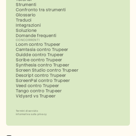
Strumenti
Confronto tra strumenti
Glossario
Traduci
Integrazioni
Soluzione
Domande frequenti
CONCORRENTI
Loom contro Trupeer
Camtasia contro Trupeer
Guidde contro Trupeer
Scribe contro Trupeer
Synthesia contro Trupeer
Screen Studio contro Trupeer
Descript contro Trupeer
ScreenPal contro Trupeer
Veed contro Trupeer
Tango contro Trupeer
Vidyard vs Trupeer
Termini di servizio
Informativa sulla privacy