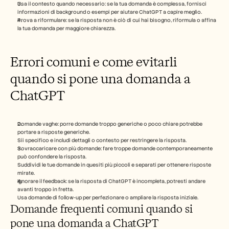
Usa il contesto quando necessario: se la tua domanda è complessa, fornisci 
informazioni di background o esempi per aiutare ChatGPT a capire meglio.
Prova a riformulare: se la risposta non è ciò di cui hai bisogno, riformula o affina 
la tua domanda per maggiore chiarezza.
Errori comuni e come evitarli 
quando si pone una domanda a 
ChatGPT
Domande vaghe: porre domande troppo generiche o poco chiare potrebbe 
portare a risposte generiche.
Sii specifico e includi dettagli o contesto per restringere la risposta.
Sovraccaricare con più domande: fare troppe domande contemporaneamente 
può confondere la risposta.
Suddividi le tue domande in quesiti più piccoli e separati per ottenere risposte 
mirate.
Ignorare il feedback: se la risposta di ChatGPT è incompleta, potresti andare 
avanti troppo in fretta.
Usa domande di follow-up per perfezionare o ampliare la risposta iniziale. 
Domande frequenti comuni quando si 
pone una domanda a ChatGPT 