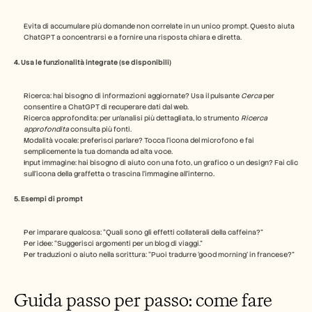
Carriere
Evita di accumulare più domande non correlate in un unico prompt. Questo aiuta 
ChatGPT a concentrarsi e a fornire una risposta chiara e diretta.
Prenota una demo
4. Usa le funzionalità integrate (se disponibili)
Inizia la prova gratuita
Ricerca: hai bisogno di informazioni aggiornate? Usa il pulsante 
Cerca
 per 
consentire a ChatGPT di recuperare dati dal web.
Ricerca approfondita: per un'analisi più dettagliata, lo strumento 
Ricerca 
approfondita
 consulta più fonti.
Modalità vocale: preferisci parlare? Tocca l'icona del microfono e fai 
semplicemente la tua domanda ad alta voce.
Input immagine: hai bisogno di aiuto con una foto, un grafico o un design? Fai clic 
sull'icona della graffetta o trascina l'immagine all'interno.
5. Esempi di prompt
Per imparare qualcosa: “Quali sono gli effetti collaterali della caffeina?”
Per idee: “Suggerisci argomenti per un blog di viaggi.”
Per traduzioni o aiuto nella scrittura: “Puoi tradurre ‘good morning’ in francese?”
Guida passo per passo: come fare 