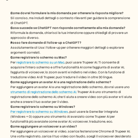
Come dovrei formulare la mia domanda per ottenere la risposta migliore?
Sii conciso, ma includi dettagli o contesto rilevanti per guidare la comprensione 
di ChatGPT.
Cosa succede se ChatGPT non risponde correttamente alla mia domanda?
Riformula la domanda, chiarisci la tua intenzione oppure chiedigli di provare un 
approccio diverso.
Posso fare domande di follow-up a ChatGPT?
Assolutamente sì! Usa i follow-up per ottenere maggiori dettagli o esplorare 
argomenti correlati. 
Come registrare lo schermo su Mac? 
Per 
registrare lo schermo su un Mac
, puoi usare Trupeer AI. Ti consente di 
acquisire l'intero schermo e offre funzionalità AI come l'aggiunta di avatar AI, 
l'aggiunta di voiceover, lo zoom avanti e indietro nel video. Con la funzione di 
traduzione video AI di Trupeer, puoi tradurre il video in oltre 30 lingue. 
Come aggiungere un avatar AI a una registrazione dello schermo?
Per aggiungere un avatar AI a una registrazione dello schermo, dovrai usare uno 
strumento di registrazione dello schermo AI.
 Trupeer AI è uno strumento di 
registrazione dello schermo AI, che ti aiuta a creare video con più avatar e ti aiuta 
anche a creare il tuo avatar per il video.
Come registrare lo schermo su Windows?
Per registrare lo schermo su Windows
, puoi usare la Game Bar integrata 
(Windows + G) oppure uno strumento AI avanzato come Trupeer AI per 
funzionalità più avanzate come avatar AI, voiceover, traduzione, ecc.
Come aggiungere un voiceover a un video?
Per aggiungere un voiceover ai video, scarica l'estensione Chrome di Trupeer AI. 
Una volta registrato, carica il tuo video con l'audio, scegli il voiceover desiderato 