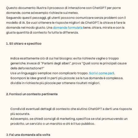
Industry
Free Tools
Questo documento illustra il processo di interazione con ChatGPT per porre 
Domande frequenti
domande, come ad esempio richieste sul meteo. 
Seguendo questi passaggi, gli utenti possono comunicare senza problemi con il 
Annuncio
modello di IA. Se vuoi ottenere le risposte migliori da ChatGPT, la chiave è fare la 
Programma Partner
domanda nel modo giusto. Una 
domanda formulata
 bene, chiara, mirata e con la 
CASI D'USO
giusta quantità di contesto fa tutta la differenza.
Gestione del cambiamento
Abilitazione alle vendite
1. Sii chiaro e specifico
Pre-vendita
Marketing di prodotto
Indica esattamente ciò di cui hai bisogno: evita richieste vaghe o troppo 
Successo del cliente
generiche. Invece di “Parlami degli alberi”, prova “Quali sono le principali cause 
Formazione
della deforestazione?”
See more
Usa un linguaggio semplice: non complicarlo troppo. 
Scrivi come parli
.
Scomponi le idee grandi in parti più piccole: se la tua domanda è complessa, 
dividila in richieste più piccole per ottenere risultati migliori.
Storie dei clienti
2. Fornisci un contesto pertinente
Condividi eventuali dettagli di contesto che aiutino ChatGPT a darti una risposta 
Centro assistenza
più accurata.
Ad esempio, se chiedi consigli di marketing, specifica se stai promuovendo un 
prodotto, un servizio o un marchio e chi è il tuo pubblico.
Prezzi
3. 
Fai una domanda alla volta