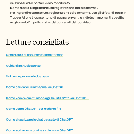
da Trupeer ed esporta il video modificato. 
Come faccio a ingrandire una registrazione dello schermo?
Per ingrandire durante una registrazione dello schermo, usa gli effetti di zoom in 
Trupeer AI, che ti consentono di zoomare avanti e indietro in momenti specifici, 
migliorando l'impatto visivo dei contenuti del tuo video.
Letture consigliate
Generatore di documentazione tecnica
Guida al manuale utente
Software per knowledge base
Come caricare un'immagine su ChatGPT
Come vedere quanti messaggi hai utilizzato su ChatGPT 
Come usare ChatGPT per tradurre file
Come visualizzare le chat passate di ChatGPT
Come scrivere un business plan con ChatGPT