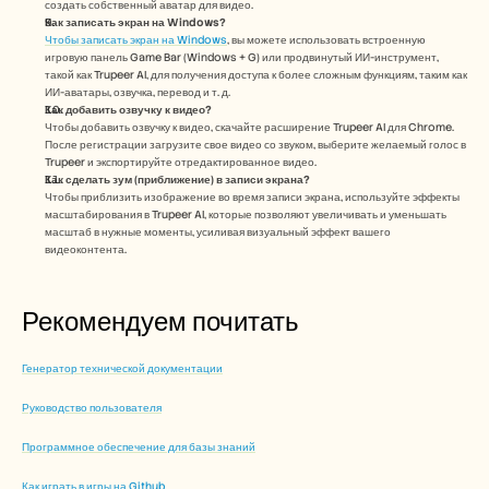
создать собственный аватар для видео.
Как записать экран на Windows?
Чтобы записать экран на Windows
, вы можете использовать встроенную 
игровую панель Game Bar (Windows + G) или продвинутый ИИ-инструмент, 
такой как Trupeer AI, для получения доступа к более сложным функциям, таким как 
ИИ-аватары, озвучка, перевод и т. д.
Как добавить озвучку к видео?
Чтобы добавить озвучку к видео, скачайте расширение Trupeer AI для Chrome. 
После регистрации загрузите свое видео со звуком, выберите желаемый голос в 
Trupeer и экспортируйте отредактированное видео. 
Как сделать зум (приближение) в записи экрана?
Чтобы приблизить изображение во время записи экрана, используйте эффекты 
масштабирования в Trupeer AI, которые позволяют увеличивать и уменьшать 
масштаб в нужные моменты, усиливая визуальный эффект вашего 
видеоконтента.
Рекомендуем почитать
Генератор технической документации
Руководство пользователя
Программное обеспечение для базы знаний
Как играть в игры на Github