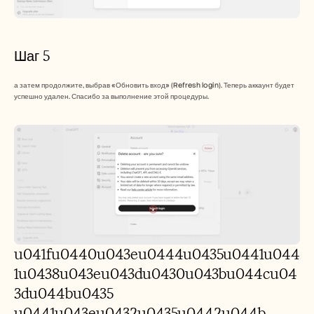
Шаг 5
а затем продолжите, выбрав «Обновить вход» (Refresh login). Теперь аккаунт будет 
успешно удален. Спасибо за выполнение этой процедуры.
u041fu0440u043eu0444u0435u0441u044
1u0438u043eu043du0430u043bu044cu04
3du044bu0435 
u0441u043eu0432u0435u0442u044b 