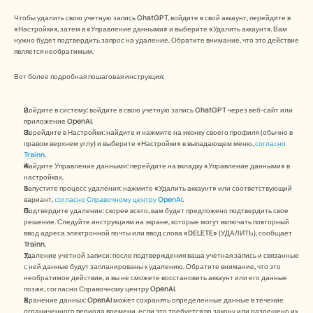
Free Tools
Часто задаваемые вопросы
Чтобы удалить свою учетную запись ChatGPT, войдите в свой аккаунт, перейдите в 
Объявление
«Настройки», затем в «Управление данными» и выберите «Удалить аккаунт». Вам 
нужно будет подтвердить запрос на удаление. Обратите внимание, что это действие 
Партнерская программа
является необратимым. 
ВАРИАНТЫ ИСПОЛЬЗОВАНИЯ
Управление изменениями
Вот более подробная пошаговая инструкция:
Обеспечение продаж
Предпродажи
Маркетинг продуктов
Войдите в систему: войдите в свою учетную запись ChatGPT через веб-сайт или 
Успех клиентов
приложение OpenAI. 
Перейдите в Настройки: найдите и нажмите на иконку своего профиля (обычно в 
Обучение
правом верхнем углу) и выберите «Настройки» в выпадающем меню, 
согласно 
See more
Trainn
. 
Найдите Управление данными: перейдите на вкладку «Управление данными» в 
настройках. 
Запустите процесс удаления: нажмите «Удалить аккаунт» или соответствующий 
Customer Stories
вариант, 
согласно Справочному центру OpenAI
. 
Подтвердите удаление: скорее всего, вам будет предложено подтвердить свое 
решение. Следуйте инструкциям на экране, которые могут включать повторный 
ввод адреса электронной почты или ввод слова «DELETE» (УДАЛИТЬ), сообщает 
Help Center
Trainn. 
Удаление учетной записи: после подтверждения ваша учетная запись и связанные 
с ней данные будут запланированы к удалению. Обратите внимание, что это 
Pricing
необратимое действие, и вы не сможете восстановить аккаунт или его данные 
позже, согласно Справочному центру OpenAI. 
Хранение данных: OpenAI может сохранять определенные данные в течение 
ограниченного периода времени, если это требуется по закону или разрешено их 