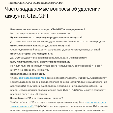
u0431u0443u0434u0443u0449u0435u043c.
Часто задаваемые вопросы об удалении 
аккаунта ChatGPT
Можно ли восстановить аккаунт ChatGPT после удаления?
Нет, после удаления восстановить его невозможно.
Нужно ли отменять подписку перед удалением аккаунта?
Да, отмените ее вручную перед удалением, чтобы избежать списания средств.
Сколько времени занимает удаление аккаунта?
Обычно для полной обработки запроса на удаление требуется до 14 дней.
Будут ли стерты все мои данные?
Да, OpenAI удалит все ваши персональные данные и переписку.
Могу ли я удалить свой аккаунт из приложения?
Нет, для полного контроля лучше всего использовать браузер и войти в свой 
аккаунт на официальном сайте.
Как записать экран на Mac? 
Чтобы 
записать экран на Mac
, вы можете использовать Trupeer AI. Он позволяет 
захватывать весь экран и предоставляет возможности ИИ, такие как добавление 
аватаров ИИ, озвучивание, добавление приближения и отдаления (зума) на 
видео. С функцией перевода видео на базе ИИ от Trupeer вы можете перевести 
видео на более чем 30 языков. 
Как добавить ИИ-аватар в запись экрана?
Чтобы добавить ИИ-аватара в запись экрана, вам понадобится 
инструмент для 
записи экрана с ИИ.
 Trupeer AI — это инструмент для записи экрана с ИИ, который 
помогает создавать видеоролики с несколькими аватарами, а также позволяет 