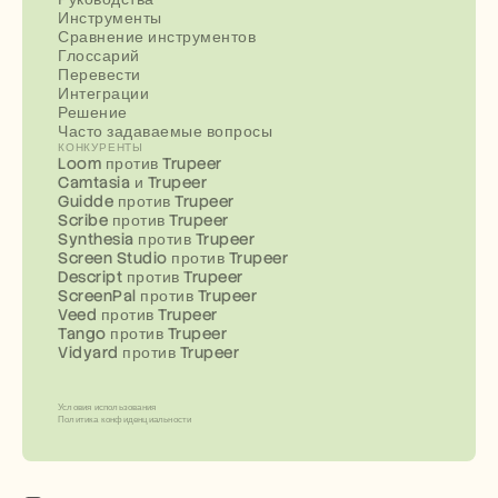
Инструменты
Сравнение инструментов
Глоссарий
Перевести
Интеграции
Решение
Часто задаваемые вопросы
КОНКУРЕНТЫ
Loom против Trupeer
Camtasia и Trupeer
Guidde против Trupeer
Scribe против Trupeer
Synthesia против Trupeer
Screen Studio против Trupeer
Descript против Trupeer
ScreenPal против Trupeer
Veed против Trupeer
Tango против Trupeer
Vidyard против Trupeer
Условия использования
Политика конфиденциальности