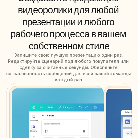
minutes. After completing this guide, you will have a live documentation 
interactions.
This
guide
will
help
you
set
up
your
customize and expand.
видеоролики для любой 
workspace
to
match
the
team's
standards.
презентации и любого 
рабочего процесса в вашем 
собственном стиле
Запишите свою лучшую презентацию один раз. 
Редактируйте сценарий под любого покупателя или 
сделку за считанные секунды. Обеспечьте 
согласованность сообщений для всей вашей команды 
каждый раз.