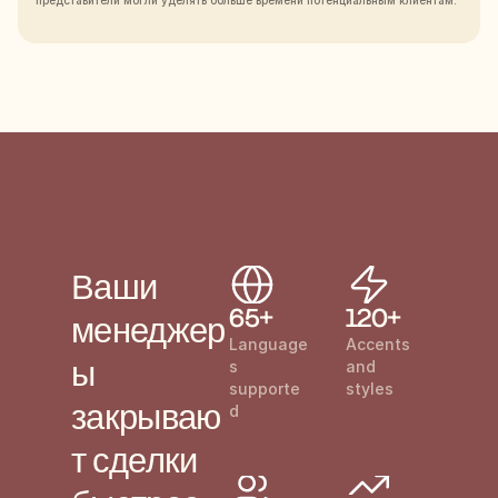
представители могли уделять больше времени потенциальным клиентам.
Ваши 
65+
120+
менеджер
Language
Accents 
ы 
s 
and 
supporte
styles
закрываю
d
т сделки 