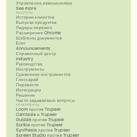
Управление изменениями
See more
РЕСУРСЫ
Истории клиентов
Выпуски продуктов
Лидеры перемен
Расширение Chrome
Шаблоны документов
Блог
Announcements
Справочный центр
Industry
Руководства
Инструменты
Сравнение инструментов
Глоссарий
Перевести
Интеграции
Решение
Часто задаваемые вопросы
КОНКУРЕНТЫ
Loom против Trupeer
Camtasia и Trupeer
Guidde против Trupeer
Scribe против Trupeer
Synthesia против Trupeer
Screen Studio против Trupeer