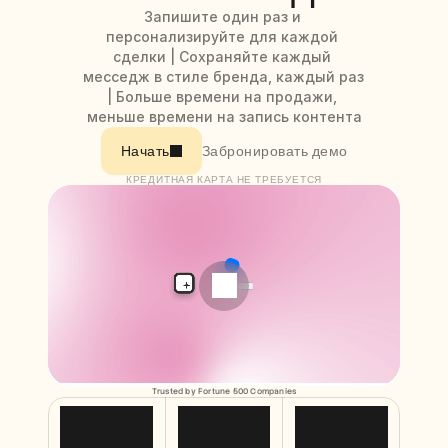
Free Tools
Запишите один раз и 
Часто задаваемые вопросы
персонализируйте для каждой 
Объявление
сделки | Сохраняйте каждый 
Партнерская программа
месседж в стиле бренда, каждый раз 
ВАРИАНТЫ ИСПОЛЬЗОВАНИЯ
| Больше времени на продажи, 
Управление изменениями
меньше времени на запись контента
Обеспечение продаж
Предпродажи
Забронировать демо
Начать
Маркетинг продуктов
Успех клиентов
КРЕДИТНАЯ КАРТА НЕ ТРЕБУЕТСЯ
Обучение
See more
Customer Stories
Help Center
Trusted by Fortune 500 Companies
Pricing