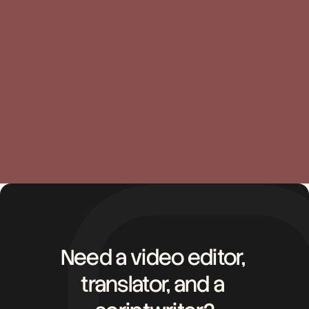
Sandhya Simhan
Libia
Customer Success
Cust
Need a video editor, 
translator, and a 