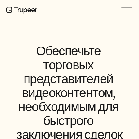
PRODUCT
Video
Documentation
Обеспечьте 
Translation
Knowledge Base
торговых 
AI Avatars
Brand Kits
представителей 
Shared Pages
AI Screen Recording
видеоконтентом, 
необходимым для 
РЕСУРСЫ
Лидеры перемен в сфере ИИ
быстрого 
Центр доверия
Выпуски продуктов
заключения сделок
Шаблоны документов
Industry