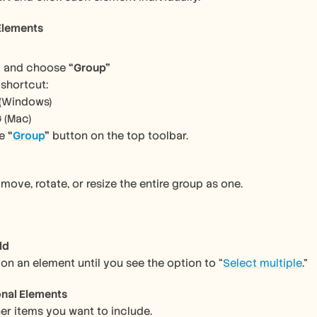
Elements
k
 and choose 
“Group”
 shortcut:
 (Windows)
G
 (Mac)
e 
“
Group
”
 button on the top toolbar.
ove, rotate, or resize the entire group as one. 
ld
on an element until you see the option to “
Select multiple
.”
onal Elements
her items you want to include.