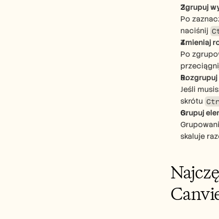
Zgrupuj w
Po zaznacz
naciśnij 
C
Zmieniaj r
Po zgrupow
przeciągni
Rozgrupuj 
Jeśli musi
skrótu 
Ct
Grupuj ele
Grupowanie
skaluje ra
Najczę
Canvi