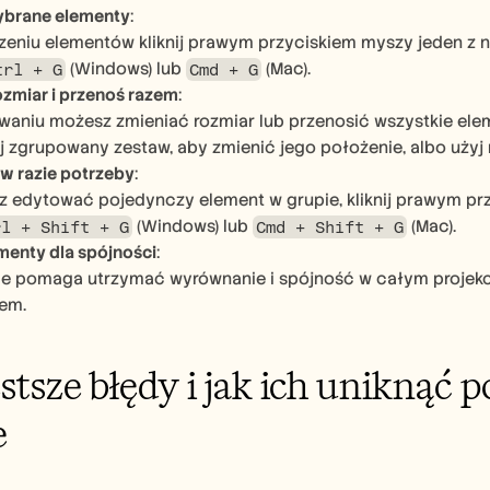
ybrane elementy
:
eniu elementów kliknij prawym przyciskiem myszy jeden z ni
 (Windows) lub 
 (Mac).
trl + G
Cmd + G
ozmiar i przenoś razem
:
aniu możesz zmieniać rozmiar lub przenosić wszystkie element
j zgrupowany zestaw, aby zmienić jego położenie, albo użyj 
w razie potrzeby
:
sz edytować pojedynczy element w grupie, kliknij prawym prz
 (Windows) lub 
 (Mac).
rl + Shift + G
Cmd + Shift + G
menty dla spójności
:
 pomaga utrzymać wyrównanie i spójność w całym projekcie,
zem.
stsze błędy i jak ich uniknąć 
e