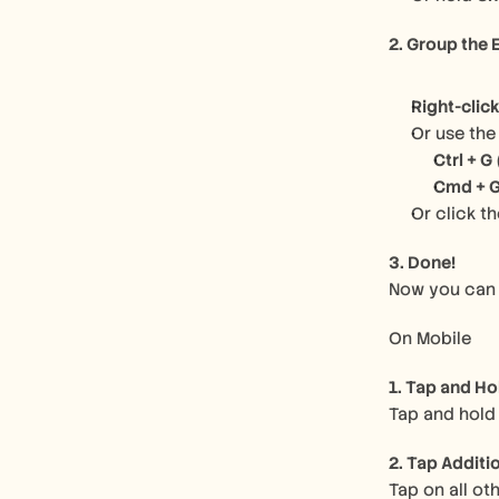
2. Group the 
Right-clic
Or use the
Ctrl + G
Cmd + 
Or click th
3. Done!
Now you can m
On Mobile   
1. Tap and Ho
Tap and hold 
2. Tap Additi
Tap on all ot