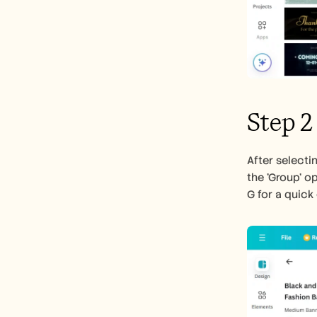
Step 2
After selecti
the 'Group' o
G for a quick