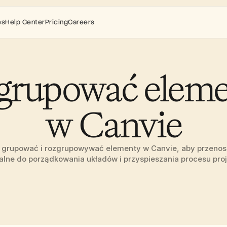
es
Help Center
Pricing
Careers
 grupować eleme
w Canvie
k grupować i rozgrupowywać elementy w Canvie, aby przenosić
alne do porządkowania układów i przyspieszania procesu pro