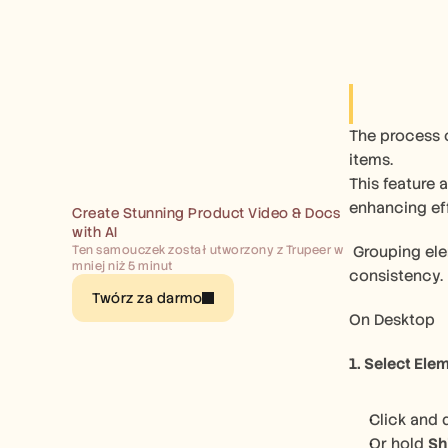
The process o
items. 
This feature 
enhancing eff
Create Stunning Product Video & Docs 
with AI
Ten samouczek został utworzony z Trupeer w 
 Grouping elements in Canva allows you to move, resize, or edit multiple items as a single unit great for maintaining layout 
mniej niż 5 minut
consistency.
Twórz za darmo
On Desktop
1. Select Ele
Click and 
Or hold 
Sh