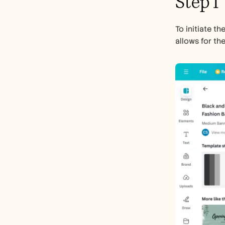
Step 1
To initiate t
allows for th