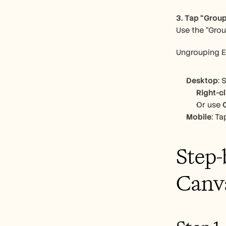
3. Tap “Grou
Use the “Grou
Ungrouping 
Desktop
: 
Right-c
Or use 
C
Mobile
: T
Step-
Canv