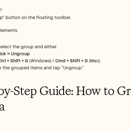
p”
p” button on the floating toolbar.
Elements
Select the group and either
lick > Ungroup
trl + Shift + G
 (Windows) / 
Cmd + Shift + G
 (Mac)
ap the grouped items and tap “Ungroup.” 
by-Step Guide: How to Gr
a