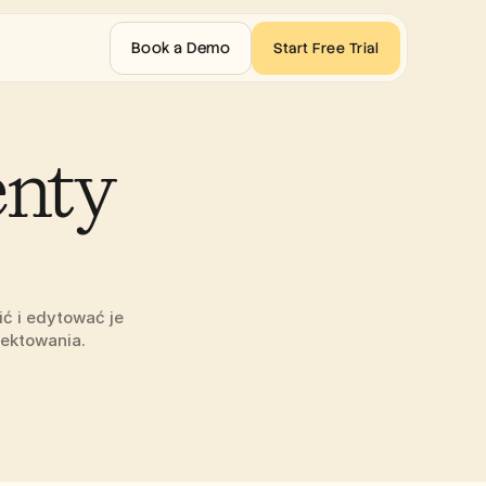
Book a Demo
Start Free Trial
nty 
 i edytować je 
jektowania.