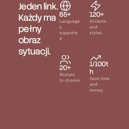
Jeden link. 
65+
120+
Każdy ma 
Language
Accents 
pełny 
s 
and 
supporte
styles
obraz 
d
sytuacji.
1/100t
20+
h
Avatars 
Save time 
to choose
and 
money
"Trupeer lets us scale product 
"Tran