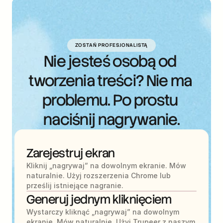
ZOSTAŃ PROFESJONALISTĄ
Nie jesteś osobą od 
tworzenia treści? Nie ma 
problemu. Po prostu 
naciśnij nagrywanie.
Zarejestruj ekran
Kliknij „nagrywaj” na dowolnym ekranie. Mów 
naturalnie. Użyj rozszerzenia Chrome lub 
prześlij istniejące nagranie.
Generuj jednym kliknięciem
Wystarczy kliknąć „nagrywaj” na dowolnym 
ekranie. Mów naturalnie. Użyj Trupeer z naszym 