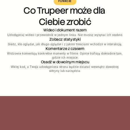
FUNKCJE
Co Trupeer może dla 
Ciebie zrobić
Wideo i dokument razem
Udostępniaj wideo i przewodnik w jednym linku. Nie musisz wysyłać ich osobno.
Zobacz statystyki
Śledź, kto oglądał, jak długo oglądał i z jakimi treściami wchodził w interakcję.
Komentarze z czasem
Widzowie komentują konkretne momenty w filmie. Opinie trafiają dokładnie tam, 
gdzie ich miejsce.
Osadź w dowolnym miejscu
Wklej kod, a Twoja udostępniona strona będzie działać wewnątrz dowolnej 
witryny lub narzędzia.