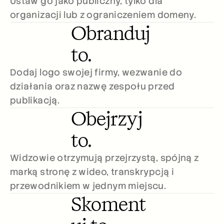
Ustaw go jako publiczny, tylko dla 
Careers
organizacji lub z ograniczeniem domeny.
Obranduj 
Book a Demo
to.
Start Free Trial
Dodaj logo swojej firmy, wezwanie do 
działania oraz nazwę zespołu przed 
publikacją.
Obejrzyj 
to.
Widzowie otrzymują przejrzystą, spójną z 
marką stronę z wideo, transkrypcją i 
przewodnikiem w jednym miejscu.
Skoment