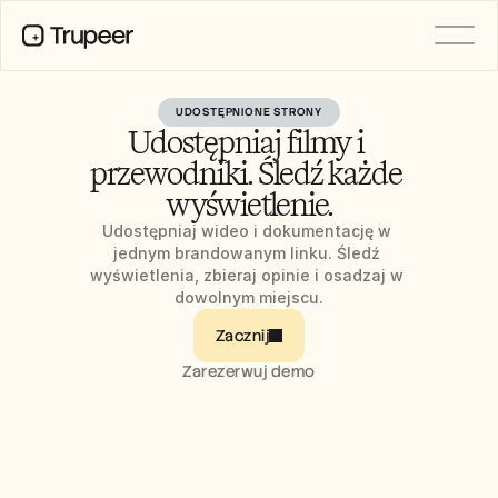
UDOSTĘPNIONE STRONY
PRODUCT
Udostępniaj filmy i 
Video
Documentation
przewodniki. Śledź każde 
Translation
wyświetlenie.
Knowledge Base
AI Avatars
Udostępniaj wideo i dokumentację w 
Brand Kits
jednym brandowanym linku. Śledź 
Shared Pages
wyświetlenia, zbieraj opinie i osadzaj w 
AI Screen Recording
dowolnym miejscu.
Zacznij
Zarezerwuj demo
RESOURCES
AI Champions of Change
Trust Center
Wydania produktów
Doc Templates
Industry