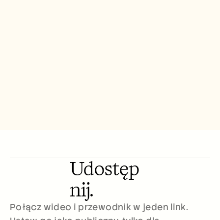
Free Tools
FAQs
Announcement
Partner Program
USECASES
Change Management
Sales Enablement
Pre-sales
Product Marketing
Customer Success
Training
See more
Customer Stories
Udostęp
Help Center
nij.
Pricing
Połącz wideo i przewodnik w jeden link. 