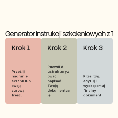
wą.
Generator instrukcji szkoleniowych z T
Krok 1
Krok 2
Krok 3
Pozwól AI 
Prześlij 
ustrukturyz
nagranie 
ować i 
Przejrzyj, 
ekranu lub 
napisać 
edytuj i 
swoją 
Twoją 
wyeksportuj 
surową 
dokumentac
finalny 
treść.
ję.
dokument.