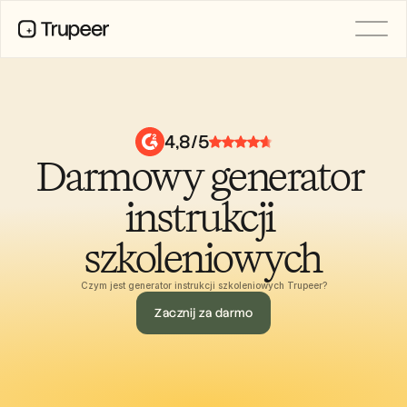
PRODUCT
Video
Documentation
4,8/5
Translation
Darmowy generator 
Knowledge Base
AI Avatars
Brand Kits
instrukcji 
Shared Pages
AI Screen Recording
szkoleniowych
Czym jest generator instrukcji szkoleniowych Trupeer?
RESOURCES
Zacznij za darmo
AI Champions of Change
Trust Center
Wydania produktów
Doc Templates
Industry