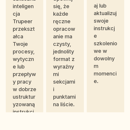
aj lub 
inteligen
się, że 
aktualizuj 
cja 
każde 
swoje 
Trupeer 
ręczne 
instrukcj
przekszt
opracow
e 
ałca 
anie ma 
szkolenio
Twoje 
czysty, 
we w 
procesy, 
jednolity 
dowolny
wytyczn
format z 
m 
e lub 
wyraźny
momenci
przepływ
mi 
e. 
y pracy 
sekcjami 
w dobrze 
i 
ustruktur
punktami 
yzowaną 
na liście.
instrukcj
ę 
szkolenio