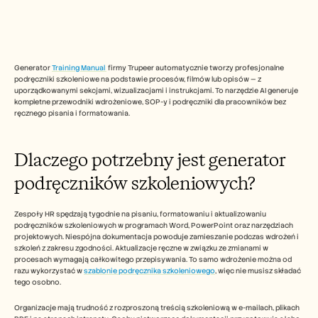
Free Tools
FAQs
Announcement
Partner Program
USECASES
Generator 
Training Manual 
 firmy Trupeer automatycznie tworzy profesjonalne 
Change Management
podręczniki szkoleniowe na podstawie procesów, filmów lub opisów — z 
Sales Enablement
uporządkowanymi sekcjami, wizualizacjami i instrukcjami. To narzędzie AI generuje 
Pre-sales
kompletne przewodniki wdrożeniowe, SOP-y i podręczniki dla pracowników bez 
Product Marketing
ręcznego pisania i formatowania.​
Customer Success
Training
See more
Dlaczego potrzebny jest generator 
podręczników szkoleniowych?  
Customer Stories
Zespoły HR spędzają tygodnie na pisaniu, formatowaniu i aktualizowaniu 
podręczników szkoleniowych w programach Word, PowerPoint oraz narzędziach 
projektowych. Niespójna dokumentacja powoduje zamieszanie podczas wdrożeń i 
Help Center
szkoleń z zakresu zgodności. Aktualizacje ręczne w związku ze zmianami w 
procesach wymagają całkowitego przepisywania.​​ To samo wdrożenie można od 
razu wykorzystać w 
szablonie podręcznika szkoleniowego
, więc nie musisz składać 
Pricing
tego osobno.  
Organizacje mają trudność z rozproszoną treścią szkoleniową w e-mailach, plikach 