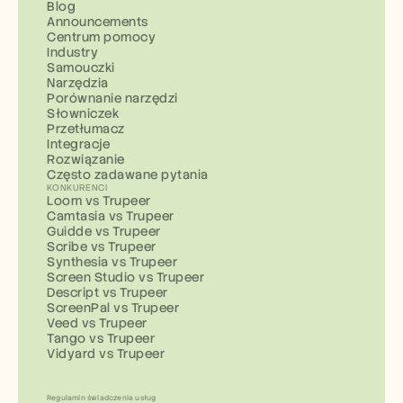
Blog
Announcements
Centrum pomocy
Industry
Samouczki
Narzędzia
Porównanie narzędzi
Słowniczek
Przetłumacz
Integracje
Rozwiązanie
Często zadawane pytania
KONKURENCI
Loom vs Trupeer
Camtasia vs Trupeer
Guidde vs Trupeer
Scribe vs Trupeer
Synthesia vs Trupeer
Screen Studio vs Trupeer
Descript vs Trupeer
ScreenPal vs Trupeer
Veed vs Trupeer
Tango vs Trupeer
Vidyard vs Trupeer
Regulamin świadczenia usług