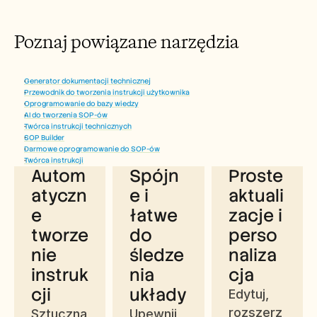
Poznaj powiązane narzędzia 
Generator dokumentacji technicznej
Przewodnik do tworzenia instrukcji użytkownika
Oprogramowanie do bazy wiedzy
Korzyści z korzystania z generatora 
AI do tworzenia SOP-ów
Twórca instrukcji technicznych
instrukcji szkoleniowych Trupeer
SOP Builder
Darmowe oprogramowanie do SOP-ów
Twórca instrukcji
Autom
Spójn
Proste 
atyczn
e i 
aktuali
e 
łatwe 
zacje i 
tworze
do 
perso
nie 
śledze
naliza
instruk
nia 
cja
cji
układy
Edytuj, 
rozszerz
Sztuczna 
Upewnij 