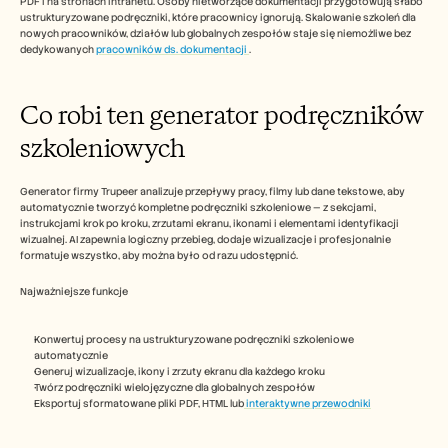
PDF i na stronach intranetu. Osoby nietworzące dokumentacji przygotowują słabo 
Careers
ustrukturyzowane podręczniki, które pracownicy ignorują. Skalowanie szkoleń dla 
nowych pracowników, działów lub globalnych zespołów staje się niemożliwe bez 
dedykowanych 
pracowników ds. dokumentacji 
.​​  
Book a Demo
Start Free Trial
Co robi ten generator podręczników 
szkoleniowych
Generator firmy Trupeer analizuje przepływy pracy, filmy lub dane tekstowe, aby 
automatycznie tworzyć kompletne podręczniki szkoleniowe — z sekcjami, 
instrukcjami krok po kroku, zrzutami ekranu, ikonami i elementami identyfikacji 
wizualnej. AI zapewnia logiczny przebieg, dodaje wizualizacje i profesjonalnie 
formatuje wszystko, aby można było od razu udostępnić.​
Najważniejsze funkcje
Konwertuj procesy na ustrukturyzowane podręczniki szkoleniowe 
automatycznie
Generuj wizualizacje, ikony i zrzuty ekranu dla każdego kroku
Twórz podręczniki wielojęzyczne dla globalnych zespołów
Eksportuj sformatowane pliki PDF, HTML lub
 interaktywne przewodniki​