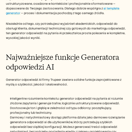
Careers
ustrukturyzowane, osadzone w kontekście i profesjonalnie sformatowane — 
dopasowane do Twojego zastosowania. Dlatego dobrze współgra z 
ai template 
generator
 — proces i dokumentacja pochodzą z tego samego źródła.
Book a Demo
Niezależnie od tego, czy potrzebujesz wyjaśnień akademickich, odpowiedzi do 
obsługi klienta, dokumentacji technicznej czy gotowych do marketingu odpowiedzi, 
Start Free Trial
ten generator odpowiedzi na pytania AI przekształca proste polecenia w kompletne, 
wysokiej jakości wyniki.
Najważniejsze funkcje Generatora 
odpowiedzi AI 
Generator odpowiedzi AI firmy Trupeer zawiera solidne funkcje zaprojektowane z 
myślą o szybkości, jakości i skalowalności.
Inteligentne rozumienie kontekstu: generator odpowiedzi na pytania ai rozumie 
złożone zapytania i generuje trafne, logicznie ustrukturyzowane odpowiedzi. 
Dostosowuje ton i głębię w zależności od typu odbiorcy: początkujący, 
profesjonalny lub techniczny.
Darmowy i natychmiastowy dostęp: platforma działa jako darmowe rozwiązanie 
generatora odpowiedzi ai dla użytkowników, którzy potrzebują szybkich 
odpowiedzi bez ciężkiej konfiguracji. Możesz generować treści odpowiedzi 
natychmiast, bez potrzeby posiadania wiedzy z zakresu projektowania czy 