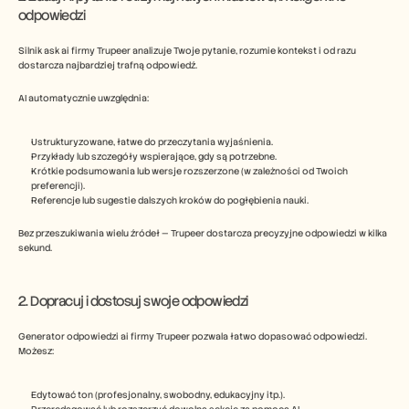
odpowiedzi
Silnik ask ai firmy Trupeer analizuje Twoje pytanie, rozumie kontekst i od razu 
dostarcza najbardziej trafną odpowiedź.
AI automatycznie uwzględnia:
Ustrukturyzowane, łatwe do przeczytania wyjaśnienia.
Przykłady lub szczegóły wspierające, gdy są potrzebne.
Krótkie podsumowania lub wersje rozszerzone (w zależności od Twoich 
preferencji).
Referencje lub sugestie dalszych kroków do pogłębienia nauki.
Bez przeszukiwania wielu źródeł — Trupeer dostarcza precyzyjne odpowiedzi w kilka 
sekund.
2. Dopracuj i dostosuj swoje odpowiedzi
Generator odpowiedzi ai firmy Trupeer pozwala łatwo dopasować odpowiedzi.
Możesz:
Edytować ton (profesjonalny, swobodny, edukacyjny itp.).