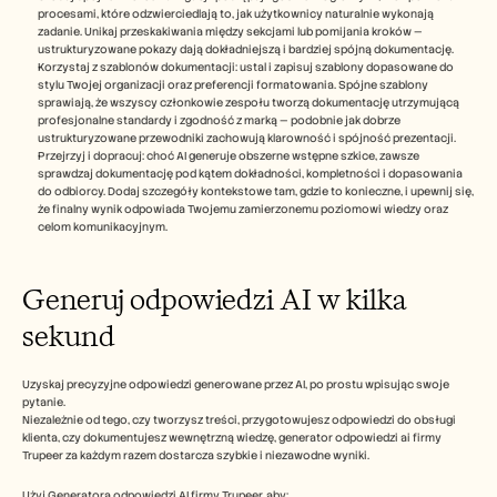
procesami, które odzwierciedlają to, jak użytkownicy naturalnie wykonają 
zadanie. Unikaj przeskakiwania między sekcjami lub pomijania kroków — 
ustrukturyzowane pokazy dają dokładniejszą i bardziej spójną dokumentację.
Korzystaj z szablonów dokumentacji: ustal i zapisuj szablony dopasowane do 
stylu Twojej organizacji oraz preferencji formatowania. Spójne szablony 
sprawiają, że wszyscy członkowie zespołu tworzą dokumentację utrzymującą 
profesjonalne standardy i zgodność z marką — podobnie jak dobrze 
ustrukturyzowane przewodniki zachowują klarowność i spójność prezentacji.
Przejrzyj i dopracuj: choć AI generuje obszerne wstępne szkice, zawsze 
sprawdzaj dokumentację pod kątem dokładności, kompletności i dopasowania 
do odbiorcy. Dodaj szczegóły kontekstowe tam, gdzie to konieczne, i upewnij się, 
że finalny wynik odpowiada Twojemu zamierzonemu poziomowi wiedzy oraz 
celom komunikacyjnym.
Generuj odpowiedzi AI w kilka 
sekund
Uzyskaj precyzyjne odpowiedzi generowane przez AI, po prostu wpisując swoje 
pytanie.
Niezależnie od tego, czy tworzysz treści, przygotowujesz odpowiedzi do obsługi 
klienta, czy dokumentujesz wewnętrzną wiedzę, generator odpowiedzi ai firmy 
Trupeer za każdym razem dostarcza szybkie i niezawodne wyniki.
Użyj Generatora odpowiedzi AI firmy Trupeer, aby: