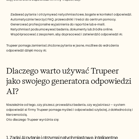
Zadawać pytania i otrzymywać natychmiastowe, bogate w kontekst odpowiedzi.
Automatycznie tworzyć FAQ, przewodniki i treści do centrum pomocy.
Generować profesjonalne wyjaśnienia do raportów lub e-maili.
Natychmiast podsumowywać badania, dokumenty lub źródła online.
Współpracować z zespołem, aby dopracować i zatwierdzić odpowiedzi AI.
Trupeer pomaga zamieniać złożone pytania w jasne, możliwe do wdrożenia 
odpowiedzi dzięki mocy AI.
Dlaczego warto używać Trupeer 
jako swojego generatora odpowiedzi 
AI?
Niezależnie od tego, czy piszesz, prowadzisz badania, czy wyjaśniasz — system 
odpowiedzi ai firmy Trupeer pomaga myśleć i odpowiadać szybciej, z dokładnością i 
klarownością.
Oto dlaczego Trupeer wyróżnia się:
1. Zadaj AI pytanie i otrzymaj natychmiastowe, inteligentne 