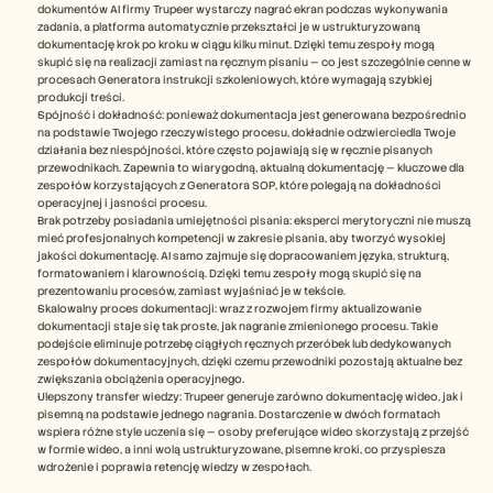
dokumentów AI firmy Trupeer wystarczy nagrać ekran podczas wykonywania 
zadania, a platforma automatycznie przekształci je w ustrukturyzowaną 
dokumentację krok po kroku w ciągu kilku minut. Dzięki temu zespoły mogą 
skupić się na realizacji zamiast na ręcznym pisaniu — co jest szczególnie cenne w 
procesach Generatora instrukcji szkoleniowych, które wymagają szybkiej 
produkcji treści.
Spójność i dokładność: ponieważ dokumentacja jest generowana bezpośrednio 
na podstawie Twojego rzeczywistego procesu, dokładnie odzwierciedla Twoje 
działania bez niespójności, które często pojawiają się w ręcznie pisanych 
przewodnikach. Zapewnia to wiarygodną, aktualną dokumentację — kluczowe dla 
zespołów korzystających z Generatora SOP, które polegają na dokładności 
operacyjnej i jasności procesu.
Brak potrzeby posiadania umiejętności pisania: eksperci merytoryczni nie muszą 
mieć profesjonalnych kompetencji w zakresie pisania, aby tworzyć wysokiej 
jakości dokumentację. AI samo zajmuje się dopracowaniem języka, strukturą, 
formatowaniem i klarownością. Dzięki temu zespoły mogą skupić się na 
prezentowaniu procesów, zamiast wyjaśniać je w tekście.
Skalowalny proces dokumentacji: wraz z rozwojem firmy aktualizowanie 
dokumentacji staje się tak proste, jak nagranie zmienionego procesu. Takie 
podejście eliminuje potrzebę ciągłych ręcznych przeróbek lub dedykowanych 
zespołów dokumentacyjnych, dzięki czemu przewodniki pozostają aktualne bez 
zwiększania obciążenia operacyjnego.
Ulepszony transfer wiedzy: Trupeer generuje zarówno dokumentację wideo, jak i 
pisemną na podstawie jednego nagrania. Dostarczenie w dwóch formatach 
wspiera różne style uczenia się — osoby preferujące wideo skorzystają z przejść 
w formie wideo, a inni wolą ustrukturyzowane, pisemne kroki, co przyspiesza 
wdrożenie i poprawia retencję wiedzy w zespołach.