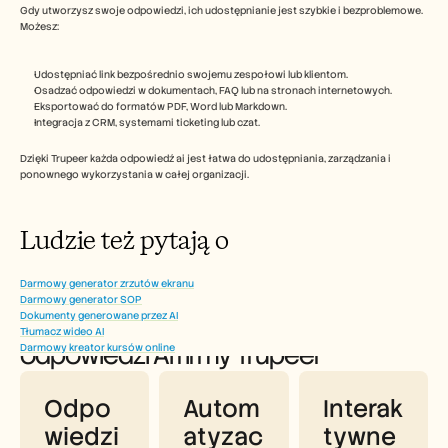
Gdy utworzysz swoje odpowiedzi, ich udostępnianie jest szybkie i bezproblemowe.
Możesz:
Udostępniać link bezpośrednio swojemu zespołowi lub klientom.
Osadzać odpowiedzi w dokumentach, FAQ lub na stronach internetowych.
Eksportować do formatów PDF, Word lub Markdown.
Integracja z CRM, systemami ticketing lub czat.
Dzięki Trupeer każda odpowiedź ai jest łatwa do udostępniania, zarządzania i 
ponownego wykorzystania w całej organizacji. 
Ludzie też pytają o 
Darmowy generator zrzutów ekranu
Darmowy generator SOP
Korzyści z korzystania z generatora 
Dokumenty generowane przez AI
Tłumacz wideo AI
odpowiedzi AI firmy Trupeer
Darmowy kreator kursów online
Odpo
Autom
Interak
wiedzi 
atyzac
tywne 