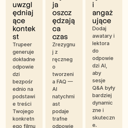
uwzgl
ja 
i 
ędniaj
oszcz
angaż
ące 
ędzają
ujące
kontek
ca 
Dodaj 
st
czas
awatary i 
lektora 
Trupeer 
Zrezygnu
do 
generuje 
j z 
odpowie
dokładne 
ręczneg
dzi AI, 
odpowie
o 
aby 
dzi 
tworzeni
sesje 
bezpośr
a FAQ — 
Q&A były 
ednio na 
AI 
bardziej 
podstawi
natychmi
dynamic
e treści 
ast 
zne i 
Twojego 
podaje 
skuteczn
konkretn
trafne 
e.
ego filmu 
odpowie