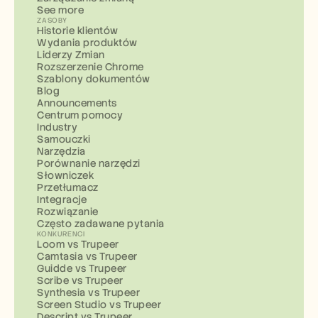
See more
ZASOBY
Historie klientów
Wydania produktów
Liderzy Zmian
Rozszerzenie Chrome
Szablony dokumentów
Blog
Announcements
Centrum pomocy
Industry
Samouczki
Narzędzia
Porównanie narzędzi
Słowniczek
Przetłumacz
Integracje
Rozwiązanie
Często zadawane pytania
KONKURENCI
Loom vs Trupeer
Camtasia vs Trupeer
Guidde vs Trupeer
Scribe vs Trupeer
Synthesia vs Trupeer
Screen Studio vs Trupeer
Descript vs Trupeer