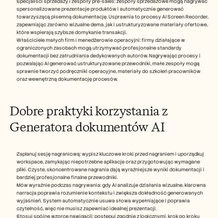
Specjaliści sprzedaży i zespoły pre-sales: zespoły sprzedażowe mogą nagrywać 
spersonalizowane prezentacje produktów i automatycznie generować 
towarzyszącą pisemną dokumentację. Usprawnia to procesy AI Screen Recorder, 
zapewniając zarówno wizualne dema, jak i ustrukturyzowane materiały ofertowe, 
które wspierają szybsze domykanie transakcji.
Właściciele małych firm i menedżerowie operacyjni: firmy działające w 
ograniczonych zasobach mogą utrzymywać profesjonalne standardy 
dokumentacji bez zatrudniania dedykowanych autorów. Nagrywając procesy i 
pozwalając AI generować ustrukturyzowane przewodniki, małe zespoły mogą 
sprawnie tworzyć podręczniki operacyjne, materiały do szkoleń pracowników 
oraz wewnętrzną dokumentację procesów.
Dobre praktyki korzystania z 
Generatora dokumentów AI
Zaplanuj sesję nagraniową: wypisz kluczowe kroki przed nagraniem i uporządkuj 
workspace, zamykając niepotrzebne aplikacje oraz przygotowując wymagane 
pliki. Czyste, skoncentrowane nagrania dają wyraźniejsze wyniki dokumentacji i 
bardziej profesjonalne finalne przewodniki.
Mów wyraźnie podczas nagrywania: gdy AI analizuje działania wizualne, klarowna 
narracja poprawia rozumienie kontekstu i zwiększa dokładność generowanych 
wyjaśnień. System automatycznie usuwa słowa wypełniające i poprawia 
czytelność, więc nie musisz zapewniać idealnej prezentacji.
Stosuj spójne wzorce nawigacji: postępuj zgodnie z logicznymi, krok po kroku 