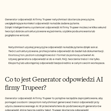
Free Tools
FAQs
Announcement
Partner Program
Generator odpowiedzi AI firmy Trupeer natychmiast dostarcza precyzyjne, 
USECASES
uwzględniające kontekst odpowiedzi na każde zadane pytanie.
Change Management
Dzięki inteligentnemu systemowi odpowiedzi AI firmy Trupeer możesz w kilka sekund 
Sales Enablement
tworzyć dobrze ustrukturyzowane wyjaśnienia, szybkie podsumowania lub 
Pre-sales
pogłębione wnioski.
Product Marketing
Customer Success
Natychmiast uzyskaj precyzyjne odpowiedzi na każde pytanie dzięki ask ai.
Training
Twórz ustrukturyzowane, profesjonalne odpowiedzi do badań lub dokumentacji.
See more
Dostosuj ton, poziom szczegółowości i format za pomocą ustawień AI.
Używaj generatora odpowiedzi ai do e-maili, FAQ, tworzenia treści i nie tylko.
Eksportuj lub udostępniaj odpowiedzi bezpośrednio w całym swoim workspace.
Customer Stories
Co to jest Generator odpowiedzi AI 
Help Center
firmy Trupeer?
Pricing
Generator odpowiedzi AI firmy Trupeer to potężne narzędzie zaprojektowane, aby 
pomagać osobom i zespołom natychmiast generować treści odpowiedzi przy 
użyciu zaawansowanego AI. W przeciwieństwie do podstawowych generatorów 
odpowiedzi, które tworzą ogólny tekst, Trupeer dostarcza odpowiedzi 