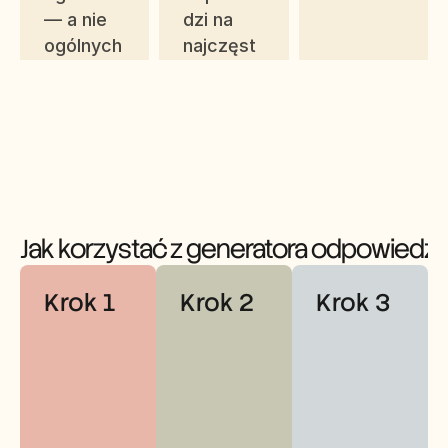
— a nie 
dzi na 
ogólnych 
najczęst
zgadywa
sze 
nek AI.
pytania.
Jak korzystać z generatora odpowiedzi 
Krok 1
Krok 2
Krok 3