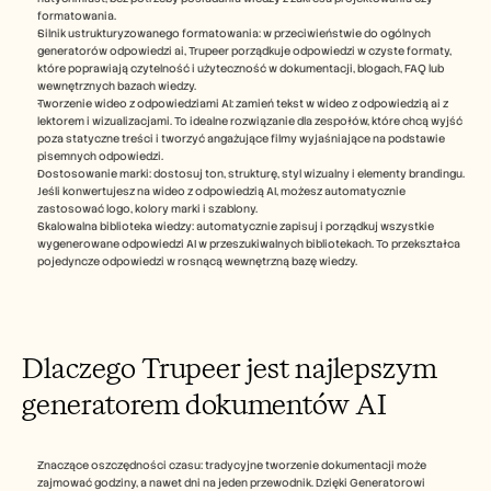
formatowania.
Silnik ustrukturyzowanego formatowania: w przeciwieństwie do ogólnych 
generatorów odpowiedzi ai, Trupeer porządkuje odpowiedzi w czyste formaty, 
które poprawiają czytelność i użyteczność w dokumentacji, blogach, FAQ lub 
wewnętrznych bazach wiedzy.
Tworzenie wideo z odpowiedziami AI: zamień tekst w wideo z odpowiedzią ai z 
lektorem i wizualizacjami. To idealne rozwiązanie dla zespołów, które chcą wyjść 
poza statyczne treści i tworzyć angażujące filmy wyjaśniające na podstawie 
pisemnych odpowiedzi.
Dostosowanie marki: dostosuj ton, strukturę, styl wizualny i elementy brandingu. 
Jeśli konwertujesz na wideo z odpowiedzią AI, możesz automatycznie 
zastosować logo, kolory marki i szablony.
Skalowalna biblioteka wiedzy: automatycznie zapisuj i porządkuj wszystkie 
wygenerowane odpowiedzi AI w przeszukiwalnych bibliotekach. To przekształca 
pojedyncze odpowiedzi w rosnącą wewnętrzną bazę wiedzy.
Dlaczego Trupeer jest najlepszym 
generatorem dokumentów AI
Znaczące oszczędności czasu: tradycyjne tworzenie dokumentacji może 
zajmować godziny, a nawet dni na jeden przewodnik. Dzięki Generatorowi 