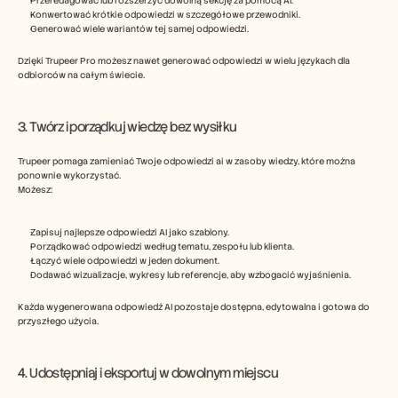
Przeredagować lub rozszerzyć dowolną sekcję za pomocą AI.
Konwertować krótkie odpowiedzi w szczegółowe przewodniki.
Generować wiele wariantów tej samej odpowiedzi.
Dzięki Trupeer Pro możesz nawet generować odpowiedzi w wielu językach dla 
odbiorców na całym świecie.
3. Twórz i porządkuj wiedzę bez wysiłku
Trupeer pomaga zamieniać Twoje odpowiedzi ai w zasoby wiedzy, które można 
ponownie wykorzystać.
Możesz:
Zapisuj najlepsze odpowiedzi AI jako szablony. 
Porządkować odpowiedzi według tematu, zespołu lub klienta.
Łączyć wiele odpowiedzi w jeden dokument.
Dodawać wizualizacje, wykresy lub referencje, aby wzbogacić wyjaśnienia.
Każda wygenerowana odpowiedź AI pozostaje dostępna, edytowalna i gotowa do 
przyszłego użycia.
4. Udostępniaj i eksportuj w dowolnym miejscu 