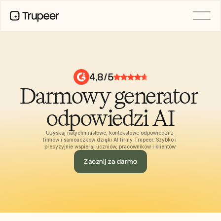
PRODUCT
Video
Documentation
4,8/5
Translation
Darmowy generator 
Knowledge Base
AI Avatars
Brand Kits
odpowiedzi AI
Shared Pages
AI Screen Recording
Uzyskaj natychmiastowe, kontekstowe odpowiedzi z 
filmów i samouczków dzięki AI firmy Trupeer. Szybko i 
precyzyjnie wspieraj uczniów, pracowników i klientów.
Zacznij za darmo
RESOURCES
AI Champions of Change
Trust Center
Wydania produktów
Doc Templates
Industry