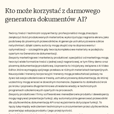
Kto może korzystać z darmowego 
generatora dokumentów AI? 
Twórcy treści i techniczni copywriterzy: profesjonaliści mogą znacząco 
zwiększyć ilość produkowanych materiałów, wykorzystując nagrania ekranu jako 
podstawę do pisemnych przewodników. AI generuje ustrukturyzowane szkice 
natychmiast, dzięki czemu autorzy mogą skupić się na dopracowaniu i 
optymalizacji — szczególnie gdy tworzą kompleksowe materiały w podejściu 
opartym na Generatorze dokumentacji.
Zespoły marketingowe i marketerzy produktowi: specjaliści od marketingu mogą 
tworzyć wiele formatów treści z jednej sesji nagraniowej, w tym filmy demo oraz 
pisemną dokumentację produktową. Usprawnia to inicjatywy związane z AI Video 
Editor, które wymagają spójnego przekazu w różnych materiałach kampanijnych.
Nauczyciele i trenerzy korporacyjni: trenerzy mogą przekształcać pokazy na 
żywo lub sesje szkoleniowe w trwałą, ustrukturyzowaną dokumentację, do której 
uczestnicy mogą wracać w dowolnym momencie. Zapewnia to dokładność krok 
po kroku i poprawia długoterminowe utrwalanie wiedzy w technicznych 
programach szkoleniowych opartych na procesach.
Zespoły produktowe i firmy software’owe: menedżerowie produktu i deweloperzy 
mogą nagrywać prezentacje funkcji, aby automatycznie generować przewodniki 
dla użytkowników, dokumentację API oraz wyjaśnienia dotyczące funkcji. To 
łączy lukę między wdrożeniem technicznym a zrozumieniem przez użytkowników, 
poprawiając adopcję produktu i jego przejrzystość.