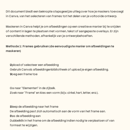
Free Tools
Veelgestelde vragen
Announcement
Dit document biedt een beknopte stapsgewijze uitleg over hoe je maskers toevoegt 
in Canva, van het selecteren van frames tot het delen van je voltooide ontwerp. 
Partner Program
TOEPASSINGEN
Maskeren in Canva helpt je om afbeeldingen op een creatieve manier bij te snijden 
Verandermanagement
of content in lagen te plaatsen met vormen, tekst of aangepaste overlays. Er zijn 
Verkoopondersteuning
verschillende methoden, afhankelijk van je ontwerpbehoeften.
Voorverkoop
Productmarketing
Methode 1: Frames gebruiken (de eenvoudigste manier om afbeeldingen te 
Klantensucces
maskeren) 
Training
See more
Upload of selecteer een afbeelding
Gebruik Canva's afbeeldingenbibliotheek of upload je eigen afbeelding.
Voeg een frame toe
Klantverhalen
Ga naar "Elementen" in de zijbalk.
Zoek naar “Frame” en kies een vorm (bijv. cirkel, hart, letter, enz.).
Helpcentrum
Sleep de afbeelding naar het frame
De afbeelding past zich automatisch aan de vorm van het frame aan.
Prijzen
Pas de afbeelding aan
Dubbelklik in het frame om de afbeelding indien nodig te verplaatsen of van 
formaat te wijzigen.