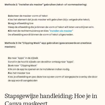
Carrières
Methode 2: “Instellen als masker” gebruiken (tekst- of vormmaskering) 
Plan een demo
Selecteer de masker-vorm of tekst
Kies het element dat je als masker wilt gebruiken (bijv. vetgedrukte tekst).
Start gratis proefperiode
Voeg je afbeelding toe
Sleep de afbeelding die je binnen de vorm of tekst wilt laten verschijnen erin.
Klik met de rechtermuisknop en kies “
Instellen als masker
”
De afbeelding wordt binnen de vorm of tekst uitgesneden.
Methode 3: De “Clipping Mask”-app gebruiken (geavanceerde en creatieve 
maskers)
Ga naar “Apps” in de zijbalk
Scroll in de hoofd-zijbalk van de editor omlaag naar “Apps”.
Zoek naar “Clipping Mask”
Klik om de app te openen en te installeren indien nodig.
Pas het masker toe
Kies je afbeelding en pas deze toe op een vorm of aangepaste overlay die door 
de app wordt aangeboden
Stapsgewijze handleiding: Hoe je in 
Canva maskeert