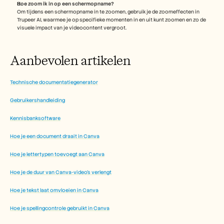
Hoe zoom ik in op een schermopname?
Om tijdens een schermopname in te zoomen, gebruik je de zoomeffecten in 
Trupeer AI, waarmee je op specifieke momenten in en uit kunt zoomen en zo de 
visuele impact van je videocontent vergroot.
Aanbevolen artikelen
Technische documentatiegenerator
Gebruikershandleiding
Kennisbanksoftware
Hoe je een document draait in Canva
Hoe je lettertypen toevoegt aan Canva
Hoe je de duur van Canva-video's verlengt
Hoe je tekst laat omvloeien in Canva
Hoe je spellingcontrole gebruikt in Canva