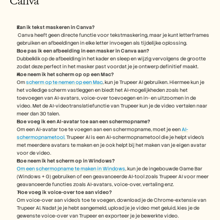
Canva
Kan ik tekst maskeren in Canva? 
 Canva heeft geen directe functie voor tekstmaskering, maar je kunt letterframes 
gebruiken en afbeeldingen in elke letter invoegen als tijdelijke oplossing.
Hoe pas ik een afbeelding in een masker in Canva aan?  
Dubbelklik op de afbeelding in het kader en sleep en wijzig vervolgens de grootte 
zodat deze perfect in het masker past voordat je je ontwerp definitief maakt. 
Hoe neem ik het scherm op op een Mac? 
Om 
scherm op te nemen op een Mac
, kun je Trupeer AI gebruiken. Hiermee kun je 
het volledige scherm vastleggen en biedt het AI-mogelijkheden zoals het 
toevoegen van AI-avatars, voice-over toevoegen en in- en uitzoomen in de 
video. Met de AI-videotranslatiefunctie van Trupeer kun je de video vertalen naar 
meer dan 30 talen. 
Hoe voeg ik een AI-avatar toe aan een schermopname?
Om een AI-avatar toe te voegen aan een schermopname, moet je een 
AI-
schermopnametool.
 Trupeer AI is een AI-schermopnametool die je helpt video's 
met meerdere avatars te maken en je ook helpt bij het maken van je eigen avatar 
voor de video.
Hoe neem ik het scherm op in Windows?
Om een schermopname te maken in Windows
, kun je de ingebouwde Game Bar 
(Windows + G) gebruiken of een geavanceerde AI-tool zoals Trupeer AI voor meer 
geavanceerde functies zoals AI-avatars, voice-over, vertaling enz.
Hoe voeg ik voice-over toe aan video?
Om voice-over aan video's toe te voegen, download je de Chrome-extensie van 
Trupeer AI. Nadat je je hebt aangemeld, upload je je video met geluid, kies je de 
gewenste voice-over van Trupeer en exporteer je je bewerkte video. 