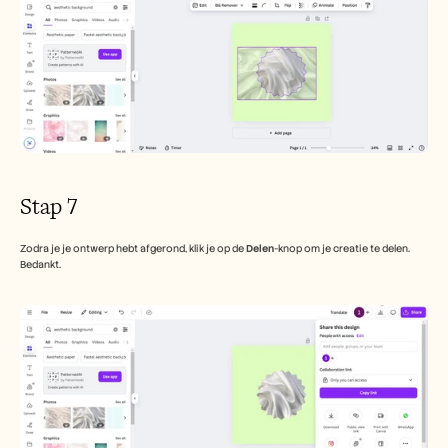
Stap 7 
Zodra je je ontwerp hebt afgerond, klik je op de 
Delen
-knop om je creatie te delen. 
Bedankt.