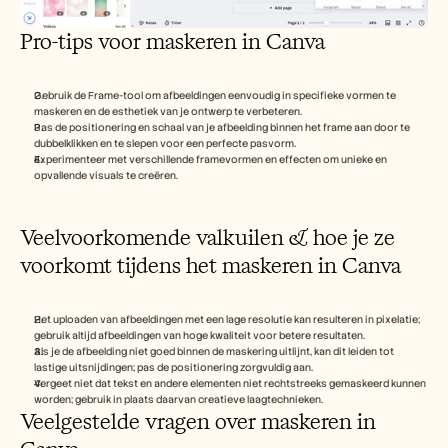
Pro-tips voor maskeren in Canva
Gebruik de Frame-tool om afbeeldingen eenvoudig in specifieke vormen te 
maskeren en de esthetiek van je ontwerp te verbeteren.
Pas de positionering en schaal van je afbeelding binnen het frame aan door te 
dubbelklikken en te slepen voor een perfecte pasvorm.
Experimenteer met verschillende framevormen en effecten om unieke en 
opvallende visuals te creëren.
Veelvoorkomende valkuilen & hoe je ze 
voorkomt tijdens het maskeren in Canva 
Het uploaden van afbeeldingen met een lage resolutie kan resulteren in pixelatie; 
gebruik altijd afbeeldingen van hoge kwaliteit voor betere resultaten.
Als je de afbeelding niet goed binnen de maskering uitlijnt, kan dit leiden tot 
lastige uitsnijdingen; pas de positionering zorgvuldig aan.
Vergeet niet dat tekst en andere elementen niet rechtstreeks gemaskeerd kunnen 
worden; gebruik in plaats daarvan creatieve laagtechnieken.
Veelgestelde vragen over maskeren in 