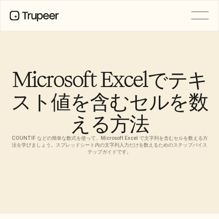
製品
動画
ドキュメント
Microsoft Excelでテキ
翻訳
ナレッジベース
スト値を含むセルを数
AIアバター
ブランドキット
える方法
共有ページ
AI画面録画
COUNTIF などの簡単な数式を使って、Microsoft Excel で文字列を含むセルを数える方
法を学びましょう。スプレッドシート内の文字列入力だけを数えるためのステップバイス
テップガイドです。
リソース
変革を起こすAIチャンピオン
信頼センター
機能リクエスト
ドキュメントテンプレート
Industry