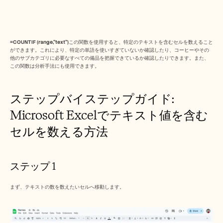
Free Tools
よくある質問
Announcement
Partner Program
ユースケース
=COUNTIF (range,"text")
この関数を使用すると、特定のテキストを含むセルを数えること
変更管理
ができます。これにより、特定の単語を使いすぎていないか確認したり、コーヒーやその
他のサブカテゴリに必要なすべての備品を把握できているか確認したりできます。また、
セールスイネーブルメント
この関数は分析手法にも使用できます。
プリセールス
プロダクトマーケティング
カスタマーサクセス
ステップバイステップガイド: 
トレーニング
See more
Microsoft Excelでテキスト値を含む
セルを数える方法
お客様の事例
ステップ 1
ヘルプセンター
まず、テキストの数を数えたいセルへ移動します。
料金