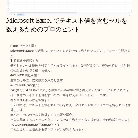
Microsoft Excel でテキスト値を含むセルを
数えるためのプロのヒント
Excel ブックを開く
Microsoft Excel を起動し、テキストを含むセルを数えたいスプレッドシートを開きま
す。
対象範囲を選択する
分析したいセル範囲を特定してハイライトします。1 列だけでも、複数列でも、行と列
の組み合わせでも構いません。
COUNTIF 関数を使う
空白のセルに、次の数式を入力します:
=COUNTIF(range,"
")
range は、A1:A100 のような実際のセル範囲に置き換えてください。アスタリスク（
）
は、任意のテキストを含むすべてのセルを数えるワイルドカードです。
何が数えられるかを理解する
この関数は、テキストを含むセルのみを数え、空白セルや数値・エラーを含むセルは除
外します。
スペースのみのセルを除外する（必要な場合）
空白に見えてもスペースが入っているセルを数えたくない場合は、次の数式を使います:
=COUNTIFS(range,"*",range,"<> ")
これにより、意味のあるテキストだけが数えられます。