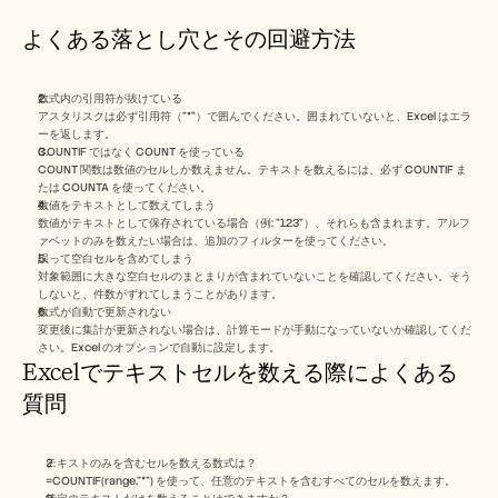
よくある落とし穴とその回避方法
数式内の引用符が抜けている
アスタリスクは必ず引用符（"*"）で囲んでください。囲まれていないと、Excel はエラ
ーを返します。
COUNTIF ではなく COUNT を使っている
COUNT 関数は数値のセルしか数えません。テキストを数えるには、必ず COUNTIF ま
たは COUNTA を使ってください。
数値をテキストとして数えてしまう
数値がテキストとして保存されている場合（例: "123"）、それらも含まれます。アルフ
ァベットのみを数えたい場合は、追加のフィルターを使ってください。
誤って空白セルを含めてしまう
対象範囲に大きな空白セルのまとまりが含まれていないことを確認してください。そう
しないと、件数がずれてしまうことがあります。
数式が自動で更新されない
変更後に集計が更新されない場合は、計算モードが手動になっていないか確認してくだ
さい。Excel のオプションで自動に設定します。
Excelでテキストセルを数える際によくある
質問
テキストのみを含むセルを数える数式は？
=COUNTIF(range,"*") を使って、任意のテキストを含むすべてのセルを数えます。