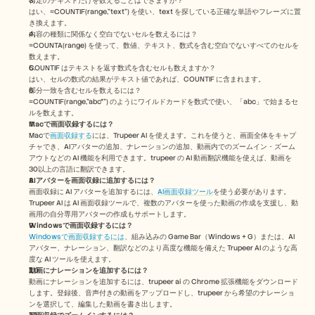
特定のテキストだけを数えることはできますか？
はい、=COUNTIF(range,"text") を使い、text を探している正確な単語やフレーズに置
き換えます。
内容の種類に関係なく空白でないセルを数えるには？
=COUNTA(range) を使って、数値、テキスト、数式を含む空白でないすべてのセルを
数えます。
COUNTIF はテキストを返す数式を含むセルも数えますか？
はい、セルの数式の結果がテキスト値であれば、COUNTIF に含まれます。 
部分一致を含むセルを数えるには？
=COUNTIF(range,"abc*") のようにワイルドカードを数式で使い、「abc」で始まるセ
ルを数えます。
Macで画面収録するには？ 
Macで
画面収録する
には、Trupeer AI を使えます。これを使うと、画面全体をキャプ
チャでき、AIアバターの追加、ナレーションの追加、動画内でのズームイン・ズーム
アウトなどの AI 機能を利用できます。trupeer の AI 動画翻訳機能を使えば、動画を 
30以上の言語に翻訳できます。 
AIアバターを画面収録に追加するには？
画面収録に AI アバターを追加するには、
AI画面収録ツール
を使う必要があります。
Trupeer AI は AI 画面収録ツールで、複数のアバターを使った動画の作成を支援し、動
画用の自分専用アバターの作成もサポートします。
Windowsで画面収録するには？
Windowsで画面収録するには
、組み込みの Game Bar（Windows + G）または、AI
アバター、ナレーション、翻訳などのより高度な機能を備えた Trupeer AI のような高
度な AI ツールを使えます。
動画にナレーションを追加するには？
動画にナレーションを追加するには、trupeer ai の Chrome 拡張機能をダウンロード
します。登録後、音声付きの動画をアップロードし、trupeer から希望のナレーショ
ンを選択して、編集した動画を書き出します。 