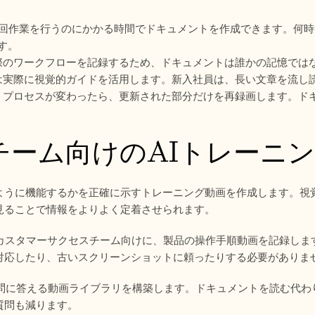
1回作業を行うのにかかる時間でドキュメントを作成できます。何
す。
際のワークフローを記録するため、ドキュメントは誰かの記憶では
は実際に視覚的ガイドを活用します。新入社員は、長い文章を流し
 プロセスが変わったら、更新された部分だけを再録画します。ド
チーム向けのAIトレーニ
どのように機能するかを正確に示すトレーニング動画を作成します。
見ることで情報をよりよく定着させられます。
よびカスタマーサクセスチーム向けに、製品の操作手順動画を記録しま
対応したり、古いスクリーンショットに頼ったりする必要がありま
る質問に答える動画ライブラリを構築します。ドキュメントを読む代
質問も減ります。