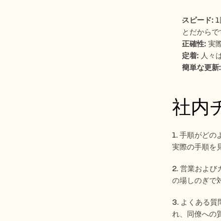
スピード:
 
とだからで
正確性:
 実
定着:
 人々
簡単な更新:
社内
1. 手順が
実際の手順を
2. 営業お
の場しのぎで
3. よくあ
れ、同僚への