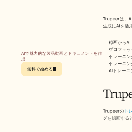
Trupeer
生成にAIを
録画からA
プロフェッ
AIで魅力的な製品動画とドキュメントを作
トレーニン
成
トレーニン
無料で始める
AIトレー
Tru
Trupeerの
ト
グを録画する