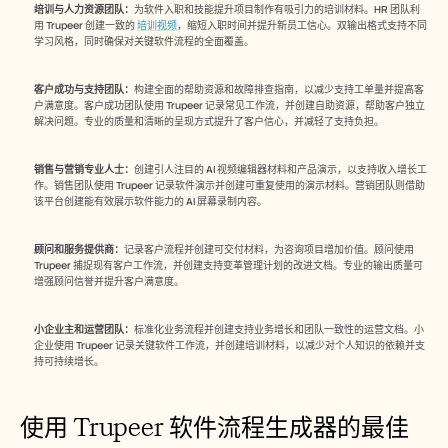
培训与人力资源团队：
为软件入职和技能提升项目制作有吸引力的培训材料。HR 团队利
用 Trupeer 创建一致的 
培训视频
，缩短入职时间并提升新员工信心。双输出格式支持不同
学习风格，同时确保对关键软件流程的全面覆盖。
客户成功与支持团队：
构建全面的帮助资源和故障排查指南，以减少支持工单量并提高客
户满意度。客户成功团队使用 Trupeer 记录常见工作流，并创建自助资源，帮助客户独立
解决问题。专业的质量和清晰的呈现方式提升了客户信心，并减轻了支持负担。
销售与营销专业人士：
创建引人注目的 AI 视频编辑器材料和产品演示，以支持收入增长工
作。销售团队使用 Trupeer 记录软件演示并创建可重复使用的演示材料。营销团队则借助
该平台创建能有效展示软件能力的 AI 屏幕录制内容。
顾问和服务提供商：
记录客户流程并创建可交付材料，为咨询项目增加价值。顾问使用 
Trupeer 捕捉现有客户工作流，并创建支持变革管理计划的改进文档。专业的输出质量可
增强顾问信誉并提升客户满意度。
小企业主和运营团队：
标准化业务流程并创建支持业务增长和团队一致性的运营文档。小
企业使用 Trupeer 记录关键软件工作流，并创建培训材料，以减少对个人知识的依赖并支
持可持续增长。
使用 Trupeer 软件流程生成器的最佳