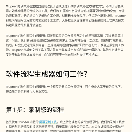
Free Tools
常见问题
Trupeer 的软件流程生成器彻底改变了团队创建和维护软件流程文档的方式。不同于需要从
零开始手动编写的传统文档工具，我们的 AI 驱动平台能够自动将屏幕录制转换为全面、专业
Announcement
的流程指南。无论您是在记录软件工作流、创建标准操作程序，还是制作培训材料，Trupeer 
Partner Program
都能消除编写流程文档时繁琐的手工工作。大多数组织面临的核心挑战是如何让软件流程文
用例
档始终保持最新且足够全面。
变更管理
销售赋能
Trupeer 的软件流程生成器通过捕捉您真实的工作流并自动生成视频演示和书面文档来解决
售前
这一问题。我们的 AI 屏幕录制器会在您自然执行流程时捕捉每一次点击、按键和导航步骤。
随后，AI 会处理这段录制内容，生成精美的视频内容和详细的书面指南，准确还原您的工作
产品营销
流。Trupeer 与其他文档工具不同之处在于其双输出方式和智能处理能力。其他平台通常只
客户成功
专注于视频制作或文档生成，而我们可基于一次录制同时提供两种格式。
培训
See more
软件流程生成器如何工作？
客户故事
Trupeer 的软件流程生成器通过一个精简的五步工作流运行，可在极少人工干预的情况下，
将原始屏幕录制转化为专业文档。
帮助中心
第 1 步：录制您的流程
定价
首先使用 Trupeer 内置的 
屏幕录制工具
，或上传您现有的软件流程录制。我们的录制工具会
在您自然执行流程时捕捉高质量视频，而无需担心操作是否完美。AI 会在处理阶段处理这些
不完美之处。根据您的文档需求，您可以录制完整工作流、特定功能演示或故障排查流程。