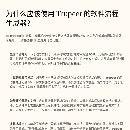
为什么应该使用 Trupeer 的软件流程
生成器？
Trupeer 的软件流程生成器相较于传统文档方法具有显著优势，可为各种规模的团队带来效
率提升、一致性改进以及更强的可访问性。
显著节省时间：
与手动方式相比，最多可将文档创建时间缩短 90%。无需再花数小时编
写、排版和更新流程指南，只需录制您的工作流，剩下的交给 AI 处理。这种效率提升让团
队能够专注于核心业务活动，同时维持全面的文档标准。
一致的质量与格式：
消除不同团队成员和项目之间文档质量与格式的差异。Trupeer 的自
动化处理可确保每一份文档都达到专业标准，不受创建者写作或设计能力的影响。对于管
理多个流程指南的 AI 屏幕录制团队而言，这种一致性尤为宝贵。
始终保持最新的文档：
通过重新录制更新后的工作流，以最小成本保持流程文档的最新状
态。当软件界面发生变化或流程演进时，只需创建新的录制并自动生成更新后的文档即
可。这种方式消除了过时文档这一常见问题，避免文档从帮助用户变成误导用户。
多格式输出：
从单次录制会话中同时获得视频和书面文档，最大化内容价值，并适应不同
的学习偏好。有些团队成员更喜欢视频演示，而另一些则需要书面的分步指南。Trupeer 