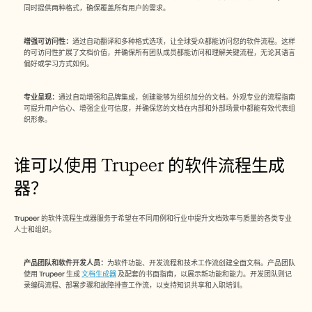
同时提供两种格式，确保覆盖所有用户的需求。
增强可访问性：
通过自动翻译和多种格式选项，让全球受众都能访问您的软件流程。这样
的可访问性扩展了文档价值，并确保所有团队成员都能访问和理解关键流程，无论其语言
偏好或学习方式如何。
专业呈现：
通过自动增强和品牌集成，创建能够为组织加分的文档。外观专业的流程指南
可提升用户信心、增强企业可信度，并确保您的文档在内部和外部场景中都能有效代表组
织形象。
谁可以使用 Trupeer 的软件流程生成
器？
Trupeer 的软件流程生成器服务于希望在不同用例和行业中提升文档效率与质量的各类专业
人士和组织。
产品团队和软件开发人员：
为软件功能、开发流程和技术工作流创建全面文档。产品团队
使用 Trupeer 生成 
文档生成器
 及配套的书面指南，以展示新功能和能力。开发团队则记
录编码流程、部署步骤和故障排查工作流，以支持知识共享和入职培训。