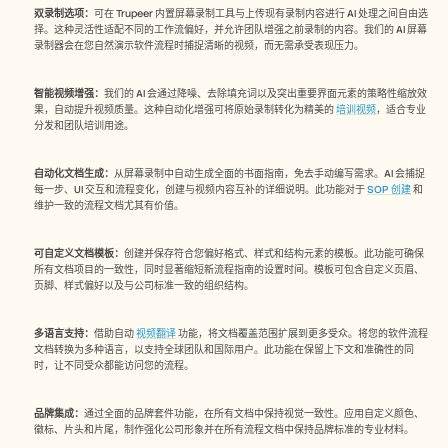
双录制选项：
可在 Trupeer 内置屏幕录制工具与上传现有录制内容进行 AI 处理之间自由选
择。这种灵活性适配不同的工作流偏好，并允许团队增强之前录制的内容。我们的 AI 屏幕
录制器会在您自然演示软件流程时捕捉清晰的视频，而无需承受表现压力。
智能视频增强：
我们的 AI 会通过降噪、去除填充词以及突出重要界面元素的策略性缩放效
果，自动提升视频质量。这种自动化增强可将原始录制转化为精美的 
培训视频
，适合专业
分发和团队培训用途。
自动化文档生成：
从屏幕录制中自动生成全面的书面指南，免去手动编写需求。AI 会捕捉
每一步、UI 交互和流程变化，创建与视频内容互补的详细说明。此功能对于 
SOP 创建
 和
维护一致的流程文档尤其有价值。
可自定义文档模板：
创建并保存符合您偏好格式、样式和结构元素的模板。此功能可确保
所有文档项目的一致性，同时显著缩短新流程指南的设置时间。模板可包含自定义页眉、
页脚、样式偏好以及与公司标准一致的组织结构。
多语言支持：
借助自动 
视频翻译
 功能，将文档覆盖范围扩展到更多受众。将您的软件流程
文档转换为多种语言，以支持全球团队和国际用户。此功能在保留上下文和准确性的同
时，让不同受众都能访问您的流程。
品牌集成：
通过全面的品牌套件功能，在所有文档中保持视觉一致性。应用自定义颜色、
徽标、片头和片尾，制作强化公司形象并在所有流程文档中保持品牌标准的专业材料。