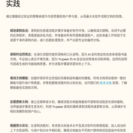
实践
通过遵循经过验证的策略来提升内容质量和用户参与度，从而最大化软件流程文档的效果。
规划录制会话：
录制前先梳理流程步骤并准备好软件环境，以确保演示顺畅。关闭不必要
的应用程序，清理桌面杂乱内容，并准备好所有所需数据或账户。这些准备工作有助于生
成更干净的录制内容，减少后期处理需求，并产出更专业的最终文档。
录制时自然表达：
在演示流程时提供清晰的口头说明，因为 AI 会利用这些信息来增强书面
文档。不必担心表达不够完美，因为 Trupeer 的 AI 会自动去除填充词和停顿。自然的说明
可提高生成的书面指南质量，并为流程步骤提供更好的上下文。
善用文档模板：
创建并保存符合您组织风格和结构偏好的模板。所有文档项目使用一致的
模板可提升用户熟悉度，并降低跟随流程时的认知负担。访问我们的 
技术文档
 资源，了解
模板最佳实践和示例。
定期更新文档：
建立定期审查计划，确保流程文档能随着软件更新和流程变化保持最新。
当界面或步骤发生变化时，利用 Trupeer 高效的重新录制流程快速更新文档，从而维护文
档的准确性和用户信心。
根据受众优化：
在录制流程时，考虑受众的技术水平及其对软件的熟悉程度。加入适当的
上下文和说明，与用户知识水平相匹配，确保文档能在不同用户群体和经验层级中有效发