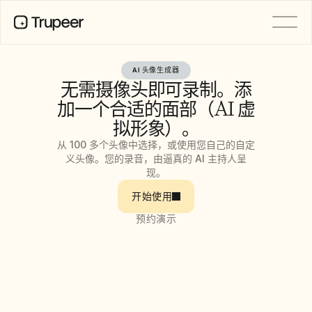
AI 头像生成器
产品
无需摄像头即可录制。添
视频
文档
加一个合适的面部（AI 虚
翻译
拟形象）。
知识库
AI 虚拟形象
从 100 多个头像中选择，或使用您自己的自定
品牌套件
义头像。您的录音，由逼真的 AI 主持人呈
共享页面
现。
AI屏幕录制
开始使用
预约演示
资源
AI 变革先锋
信任中心
功能请求
文档模板
Industry