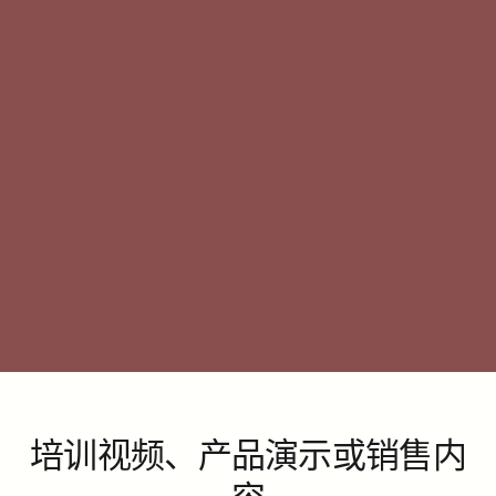
桑迪娅·西曼
莉比
客户成功
客户
培训视频、产品演示或销售内