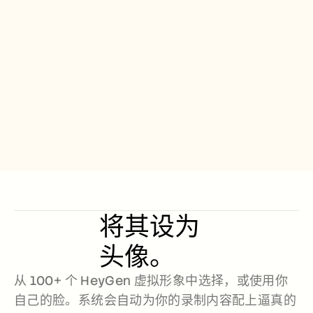
Free Tools
常见问题
Announcement
Partner Program
用例
变更管理
销售赋能
售前
产品营销
客户成功
培训
See more
客户故事
将其设为
帮助中心
头像。
定价
从 100+ 个 HeyGen 虚拟形象中选择，或使用你
自己的脸。系统会自动为你的录制内容配上逼真的 