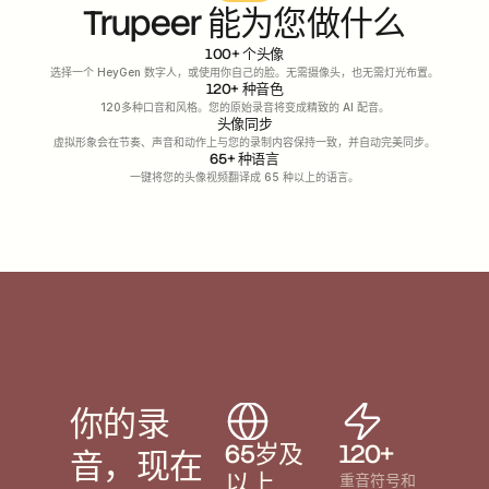
Trupeer 能为您做什么
100+ 个头像
选择一个 HeyGen 数字人，或使用你自己的脸。无需摄像头，也无需灯光布置。
120+ 种音色
120多种口音和风格。您的原始录音将变成精致的 AI 配音。
头像同步
虚拟形象会在节奏、声音和动作上与您的录制内容保持一致，并自动完美同步。
65+ 种语言
一键将您的头像视频翻译成 65 种以上的语言。
你的录
65岁及
120+
音，现在
以上
重音符号和