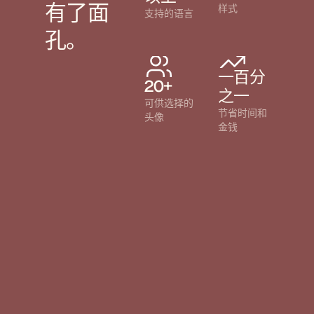
有了面
样式
支持的语言
孔。
一百分
20+
之一
可供选择的
节省时间和
头像
金钱
"Trupeer 让我们能够以最少的上手培训快
“改
速扩展产品教育。我们的 SE 和 CS 团队可
提供
以在几分钟内创建精美内容，并立即将其
适用
复用于潜在客户和客户。"
的教