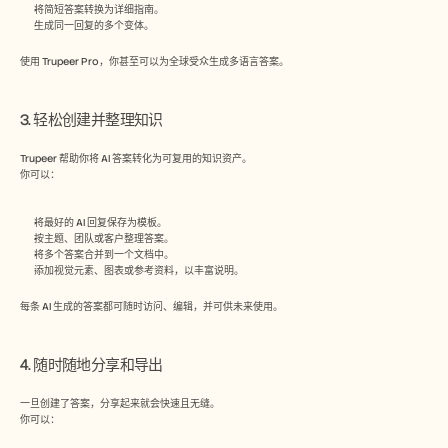
将简短答案转换为详细指南。
生成同一回复的多个变体。
使用 Trupeer Pro，你甚至可以为全球受众生成多语言答案。
3. 轻松创建并整理知识
Trupeer 帮助你将 AI 答案转化为可复用的知识资产。
你可以：
将最好的 AI 回复保存为模板。
按主题、团队或客户整理答案。
将多个答案合并到一个文档中。
添加视觉元素、图表或参考资料，以丰富说明。
每条 AI 生成的答案都可随时访问、编辑，并可供未来使用。
4. 随时随地分享和导出
一旦创建了答案，分享起来就会快速且无缝。
你可以：