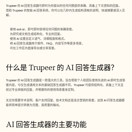
Free Tools
Trupeer 的 AI 回答生成器可即时为你提出的任何问题提供准确、具备上下文感知的回复。
常见问题
借助 Trupeer 的智能 AI 回答系统，你可以在几秒内生成结构清晰的说明、快速摘要或深入见
Announcement
解。
Partner Program
用例
变更管理
使用 ask ai，即可即时获得任何问题的准确答案。
为研究或文档生成结构化、专业的回复。
销售赋能
使用 AI 设置自定义语气、详细程度和格式。
售前
将 AI 回答生成器用于邮件、FAQ、内容写作等更多场景。
产品营销
可在工作区内直接导出或分享答案。
客户成功
培训
See more
什么是 Trupeer 的 AI 回答生成器？
Trupeer 的 AI 回答生成器是一款强大的工具，旨在帮助个人和团队使用先进的 AI 即时生成答
客户故事
案内容。与仅生成通用文本的基础回答生成器不同，Trupeer 可提供结构化、具备上下文且
经过专业排版的回复，并根据你的使用场景量身定制。
帮助中心
无论你需要学术说明、客户支持回复、技术文档还是适合营销的答案，这款 AI 问答生成器都
能将简单提示转换为完整、高质量的输出。
定价
AI 回答生成器的主要功能