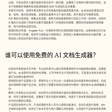
过程，不会出现手工编写指南中常见的不一致问题。这确保了文档的可靠性和时效性，这
对于依赖操作准确性和流程清晰度的 SOP 生成团队至关重要。
无需写作经验：领域专家无需专业写作技能也能创建高质量文档。AI 会自动处理语言润
色、结构、格式和清晰度。这使团队能够专注于演示流程，而不是用文字解释流程。
可扩展的文档流程：随着业务发展，更新文档就像录制修订后的工作流一样简单。这种可
扩展的方法消除了持续手动重写或配备专门文档团队的需要，确保你的指南始终保持最
新，而不会增加运营负担。
更强的知识传递：Trupeer 可从一次录制中同时生成视频和书面文档。这种双格式交付支
持不同的学习风格：视觉学习者受益于视频演示，而其他人更偏好结构化的书面步骤，从
而加快入职培训并提升团队之间的知识保留。
谁可以使用免费的 AI 文档生成器？ 
内容创作者和技术写作者：专业创作者可以通过将屏幕录制作为书面指南的基础，显著提
高产出。AI 会即时生成结构化草稿，让写作者专注于润色和优化，尤其是在采用文档生成
器方法创建全面资料时。
营销团队和产品营销人员：营销专业人士可以在一次录制会话中创建多种内容格式，包括
演示视频和书面产品文档。这简化了需要在各种活动素材中保持一致信息的 AI 视频编辑工
作。
教育工作者和企业培训师：培训师可以将现场演示或培训课程转换为永久、结构化的文
档，供学习者随时查阅。这确保了逐步流程的准确性，并提升了技术和流程驱动型培训项
目中的长期知识保留。
产品团队和软件公司：产品经理和开发人员可以录制功能演示，自动生成用户指南、API 
文档和功能说明。这弥合了技术实现与用户理解之间的差距，从而提升产品采用率和清晰