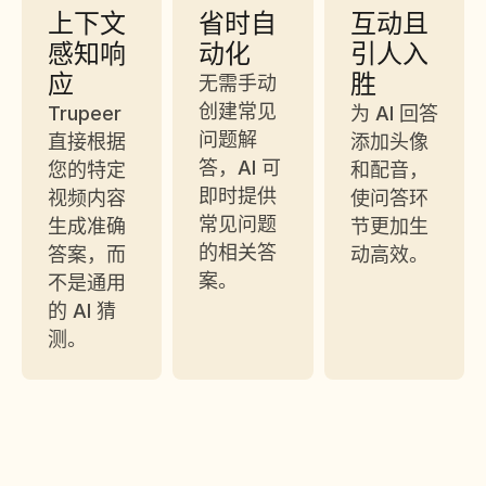
上下文
省时自
互动且
感知响
动化
引人入
应
胜
无需手动
创建常见
Trupeer 
为 AI 回答
问题解
直接根据
添加头像
答，AI 可
您的特定
和配音，
即时提供
视频内容
使问答环
常见问题
生成准确
节更加生
的相关答
答案，而
动高效。
案。
不是通用
的 AI 猜
测。