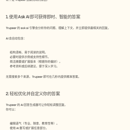
1. 使用 Ask AI 即可获得即时、智能的答案
Trupeer 的 ask ai 引擎会分析你的问题、理解上下文，并立即提供最相关的回复。
AI 会自动包含：
结构清晰、易于阅读的说明。
必要时提供示例或支持性细节。
简洁摘要或扩展版本（根据你的偏好）。
参考资料或后续建议，便于深入学习。
无需搜索多个来源，Trupeer 即可在几秒内提供精准答案。
2. 轻松优化并自定义你的答案
Trupeer 的 AI 回答生成器可让你轻松调整回复。
你可以：
编辑语气（专业、随意、教育性等）。
使用 AI 重写或扩展任意部分。