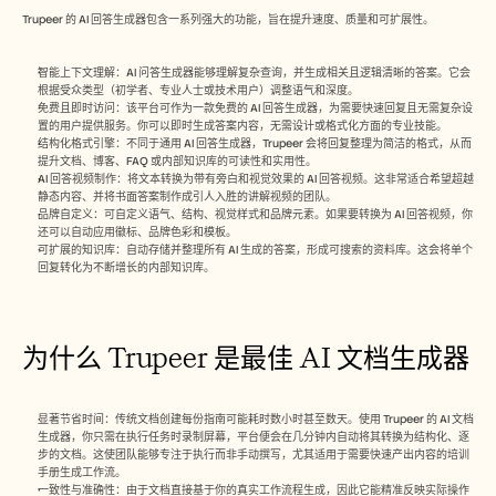
招聘
Trupeer 的 AI 回答生成器包含一系列强大的功能，旨在提升速度、质量和可扩展性。
预约演示
智能上下文理解：AI 问答生成器能够理解复杂查询，并生成相关且逻辑清晰的答案。它会
根据受众类型（初学者、专业人士或技术用户）调整语气和深度。
免费且即时访问：该平台可作为一款免费的 AI 回答生成器，为需要快速回复且无需复杂设
开始免费试用
置的用户提供服务。你可以即时生成答案内容，无需设计或格式化方面的专业技能。
结构化格式引擎：不同于通用 AI 回答生成器，Trupeer 会将回复整理为简洁的格式，从而
提升文档、博客、FAQ 或内部知识库的可读性和实用性。
AI 回答视频制作：将文本转换为带有旁白和视觉效果的 AI 回答视频。这非常适合希望超越
静态内容、并将书面答案制作成引人入胜的讲解视频的团队。
品牌自定义：可自定义语气、结构、视觉样式和品牌元素。如果要转换为 AI 回答视频，你
还可以自动应用徽标、品牌色彩和模板。
可扩展的知识库：自动存储并整理所有 AI 生成的答案，形成可搜索的资料库。这会将单个
回复转化为不断增长的内部知识库。
为什么 Trupeer 是最佳 AI 文档生成器
显著节省时间：传统文档创建每份指南可能耗时数小时甚至数天。使用 Trupeer 的 AI 文档
生成器，你只需在执行任务时录制屏幕，平台便会在几分钟内自动将其转换为结构化、逐
步的文档。这使团队能够专注于执行而非手动撰写，尤其适用于需要快速产出内容的培训
手册生成工作流。
一致性与准确性：由于文档直接基于你的真实工作流程生成，因此它能精准反映实际操作