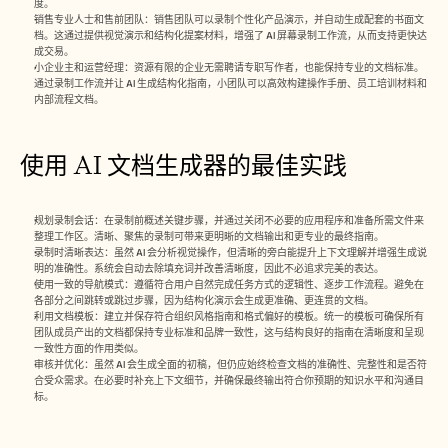
度。
销售专业人士和售前团队：销售团队可以录制个性化产品演示，并自动生成配套的书面文
档。这通过提供视觉演示和结构化提案材料，增强了 AI 屏幕录制工作流，从而支持更快达
成交易。
小企业主和运营经理：资源有限的企业无需聘请专职写作者，也能保持专业的文档标准。
通过录制工作流并让 AI 生成结构化指南，小团队可以高效构建操作手册、员工培训材料和
内部流程文档。
使用 AI 文档生成器的最佳实践
规划录制会话：在录制前概述关键步骤，并通过关闭不必要的应用程序和准备所需文件来
整理工作区。清晰、聚焦的录制可带来更明晰的文档输出和更专业的最终指南。
录制时清晰表达：虽然 AI 会分析视觉操作，但清晰的旁白能提升上下文理解并增强生成说
明的准确性。系统会自动去除填充词并改善清晰度，因此不必追求完美的表达。
使用一致的导航模式：遵循符合用户自然完成任务方式的逻辑性、逐步工作流程。避免在
各部分之间跳转或跳过步骤，因为结构化演示会生成更准确、更连贯的文档。
利用文档模板：建立并保存符合组织风格指南和格式偏好的模板。统一的模板可确保所有
团队成员产出的文档都保持专业标准和品牌一致性，这与结构良好的指南在清晰度和呈现
一致性方面的作用类似。
审核并优化：虽然 AI 会生成全面的初稿，但仍应始终检查文档的准确性、完整性和是否符
合受众需求。在必要时补充上下文细节，并确保最终输出符合你预期的知识水平和沟通目
标。