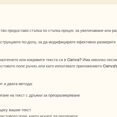
тво предоставя стъпка по стъпка процес за увеличаване или р
разтегнете или изкривите текста си в Canva? Има няколко лесни 
кстовото поле ръчно, или като използвате приложението Canva’s
ят и двата метода:
ягане на текст с дръжки за преоразмеряване
ърху вашия текст
кстовото поле, което искате да разтегнете.