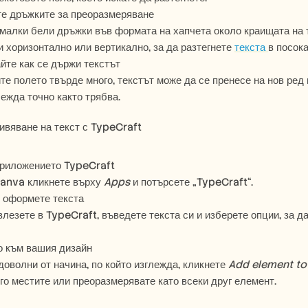
е дръжките за преоразмеряване
малки бели дръжки във формата на хапчета около краищата на т
и хоризонтално или вертикално, за да разтегнете 
текста 
в посока
те как се държи текстът
те полето твърде много, текстът може да се пренесе на нов ред и
лежда точно както трябва.
ивяване на текст с TypeCraft
приложението TypeCraft
anva кликнете върху 
Apps
 и потърсете „TypeCraft“.
 оформете текста
лезете в TypeCraft, въведете текста си и изберете опции, за да 
о към вашия дизайн  
доволни от начина, по който изглежда, кликнете 
Add element to
го местите или преоразмерявате като всеки друг елемент.