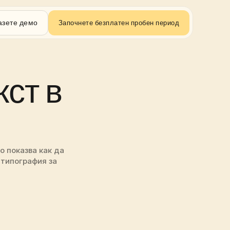
азете демо
Започнете безплатен пробен период
ст в 
 показва как да 
типография за 