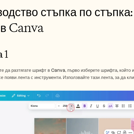
одство стъпка по стъпка: 
 в Canva 
 1
те да разтягате шрифт в Canva, първо изберете шрифта, който и
се появи лента с инструменти. Използвайте тази лента, за да кл