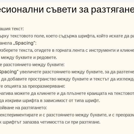
ионални съвети за разтягане
ашия текст:
ърху текстовото поле, което съдържа шрифта, който искате да ра
анела „Spacing“:
изберете текста, отидете в горната лента с инструменти и кликне
 между буквите и редовете.
е разстоянието между буквите:
Spacing“ увеличете разстоянието между буквите, за да разтегн
а да добавите пространство между буквите и текстът да изглежда
е опцията за преоразмеряване:
натива можете да кликнете и да плъзнете краищата на текстовото
да изкриви шрифта в зависимост от типа шрифт.
ойване на разтягането:
експериментирате и с разстоянието между буквите, и с преоразм
к шрифтът запазва четимостта си при разтягане.