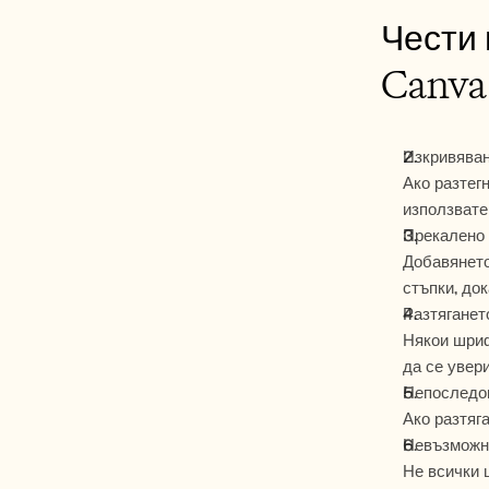
Чести 
Canva
Изкривяван
Ако разтег
използвате
Прекалено 
Добавянето
стъпки, док
Разтяганет
Някои шрифт
да се увери
Непоследов
Ако разтяга
Невъзможно
Не всички 