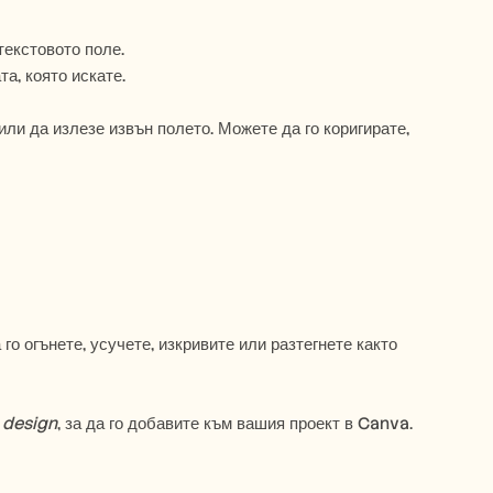
екстовото поле.
та, която искате.
ли да излезе извън полето. Можете да го коригирате, 
го огънете, усучете, изкривите или разтегнете както 
 design
, за да го добавите към вашия проект в Canva. 