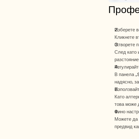
Профес
Изберете в
Кликнете в
Отворете п
След като 
разстояние
Регулирайт
В панела „
надясно, з
Използвайт
Като алтер
това може 
Фино настр
Можете да 
предвид ка