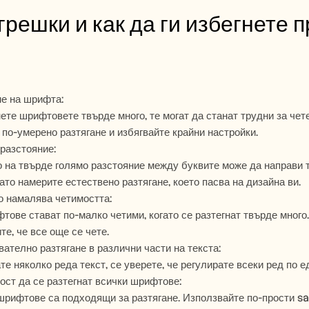
грешки и как да ги избегнете пр
е на шрифта:
нете шрифтовете твърде много, те могат да станат трудни за чет
 по-умерено разтягане и избягвайте крайни настройки.
разстояние:
 на твърде голямо разстояние между буквите може да направи те
ато намерите естествено разтягане, което пасва на дизайна ви.
о намалява четимостта:
ове стават по-малко четими, когато се разтегнат твърде много. Т
те, че все още се чете.
ателно разтягане в различни части на текста:
те няколко реда текст, се уверете, че регулирате всеки ред по 
ст да се разтегнат всички шрифтове:
шрифтове са подходящи за разтягане. Използвайте по-прости sa