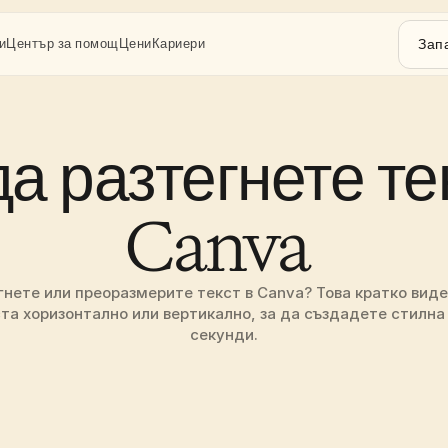
Зап
и
Център за помощ
Цени
Кариери
да разтегнете тек
Canva 
гнете или преоразмерите текст в Canva? Това кратко видео
та хоризонтално или вертикално, за да създадете стилна 
секунди.