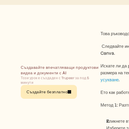
Това ръководс
 Следвайте инструкциите по-долу, за да модифицирате ефективно размерите на шрифтовете с интуитивните инструменти на 
Canva.
Искате ли да 
Създавайте впечатляващи продуктови 
размера на те
видеа и документи с AI
Този урок е създаден с Trupeer за под 5 
усукване
. 
минути
Създайте безплатно
Ето как работ
Метод 1: Разт
Кликнете в
Изберете те