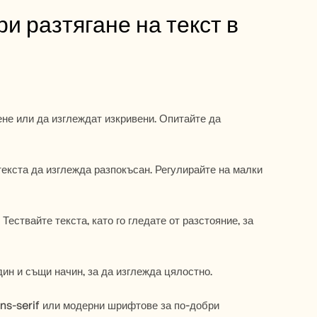
и разтягане на текст в 
ене или да изглеждат изкривени. Опитайте да 
кста да изглежда разпокъсан. Регулирайте на малки 
ествайте текста, като го гледате от разстояние, за 
един и същи начин, за да изглежда цялостно.
ns-serif или модерни шрифтове за по-добри 