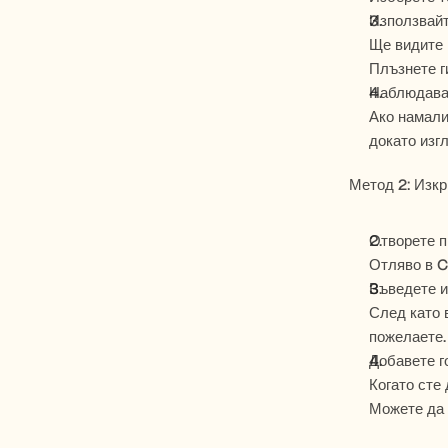
Използвайт
Ще видите 
Плъзнете г
Наблюдавай
Ако намали
докато изг
Метод 2: Изкр
Отворете 
Отляво в C
Въведете и
След като в
пожелаете.
Добавете г
Когато сте 
Можете да 