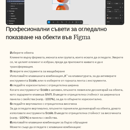
Професионални съвети за огледално 
показване на обекти във Figma 
Изберете обекта
Кликнете върху формата, иконата или групата, които искате да огледате. Уверете 
се, че целият елемент е избран, преди да приложите каквато и да е 
трансформация.
Отворете инструмента за мащабиране
Използвайте клавишната комбинация „K“ на клавиатурата, за да активирате 
инструмента Scale, или го изберете от горната лента с инструменти.
Огледайте хоризонтално с отрицателна ширина
Когато инструментът Scale е активен, плъзнете левия или десния край на обекта, 
като задържите клавиша Shift. Въведете отрицателна стойност за ширината в 
панела с свойства (напр. -100%), за да го обърнете хоризонтално.
Огледайте вертикално с отрицателна височина
За да огледате вертикално, плъзнете горния или долния край на обекта, докато 
използвате инструмента Scale. Въведете отрицателна стойност за височината 
(напр. -100%) в панела с свойства.
Използвайте клавишни комбинации за бързо обръщане
Можете също да огледате с клавишни комбинации: