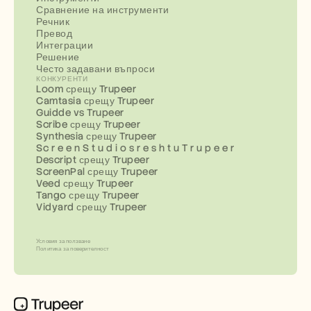
Сравнение на инструменти
Речник
Превод
Интеграции
Решение
Често задавани въпроси
КОНКУРЕНТИ
Loom срещу Trupeer
Camtasia срещу Trupeer
Guidde vs Trupeer
Scribe срещу Trupeer
Synthesia срещу Trupeer
Sc r e e n S t u d i o s r e s h t u T r u p e e r
Descript срещу Trupeer
ScreenPal срещу Trupeer
Veed срещу Trupeer
Tango срещу Trupeer
Vidyard срещу Trupeer
Условия за ползване
Политика за поверителност