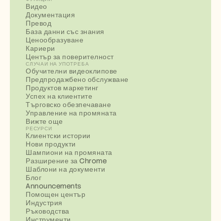
Видео
Документация
Превод
База данни със знания
Ценообразуване
Кариери
Център за поверителност
СЛУЧАИ НА УПОТРЕБА
Обучителни видеоклипове
Предпродажбено обслужване
Продуктов маркетинг
Успех на клиентите
Търговско обезпечаване
Управление на промяната
Вижте още
РЕСУРСИ
Клиентски истории
Нови продукти
Шампиони на промяната
Разширение за Chrome
Шаблони на документи
Блог
Announcements
Помощен център
Индустрия
Ръководства
Инструменти