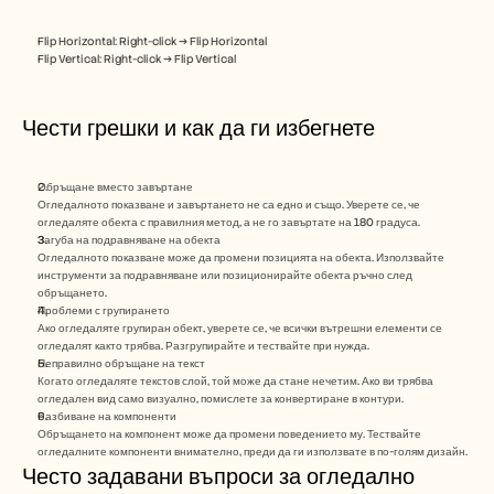
Flip Horizontal: Right-click → Flip Horizontal
Flip Vertical: Right-click → Flip Vertical
Чести грешки и как да ги избегнете
Обръщане вместо завъртане
Огледалното показване и завъртането не са едно и също. Уверете се, че 
огледаляте обекта с правилния метод, а не го завъртате на 180 градуса.
Загуба на подравняване на обекта
Огледалното показване може да промени позицията на обекта. Използвайте 
инструменти за подравняване или позиционирайте обекта ръчно след 
обръщането.
Проблеми с групирането
Ако огледаляте групиран обект, уверете се, че всички вътрешни елементи се 
огледалят както трябва. Разгрупирайте и тествайте при нужда.
Неправилно обръщане на текст
Когато огледаляте текстов слой, той може да стане нечетим. Ако ви трябва 
огледален вид само визуално, помислете за конвертиране в контури.
Разбиване на компоненти
Обръщането на компонент може да промени поведението му. Тествайте 
огледалните компоненти внимателно, преди да ги използвате в по-голям дизайн.
Често задавани въпроси за огледално 