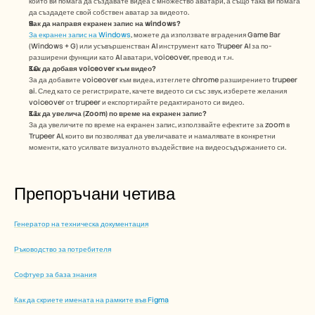
който ви помага да създавате видеа с множество аватари, а също така ви помага 
да създадете свой собствен аватар за видеото.
Как да направя екранен запис на windows?
За екранен запис на Windows
, можете да използвате вградения Game Bar 
(Windows + G) или усъвършенстван AI инструмент като Trupeer AI за по-
разширени функции като AI аватари, voiceover, превод и т.н.
Как да добавя voiceover към видео?
За да добавите voiceover към видеа, изтеглете chrome разширението trupeer 
ai. След като се регистрирате, качете видеото си със звук, изберете желания 
voiceover от trupeer и експортирайте редактираното си видео. 
Как да увелича (Zoom) по време на екранен запис?
За да увеличите по време на екранен запис, използвайте ефектите за zoom в 
Trupeer AI, които ви позволяват да увеличавате и намалявате в конкретни 
моменти, като усилвате визуалното въздействие на видеосъдържанието си.
Препоръчани четива
Генератор на техническа документация
Ръководство за потребителя
Софтуер за база знания
Как да скриете имената на рамките във Figma