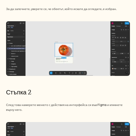
Кариери
За да започнете, уверете се, че обектът, който искате да огледате, е избран.
Запазете демо
Започнете безплатен пробен период
Стъпка 2
След това намерете менюто с действия на интерфейса си във Figma и кликнете 
върху него.