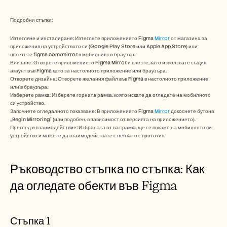
Безплатни инструменти
ЧЗВ
Съобщение
Подробни стъпки:
Партньорска програма
Изтегляне и инсталиране: Изтеглете приложението Figma 
Mirror 
от магазина за 
ПРИЛОЖЕНИЯ
приложения на устройството си (Google Play Store или Apple App Store) или 
Управление на промяната
посетете figma.com/mirror в мобилния си браузър. 
Подготовка за продажби
Влизане: Отворете приложението Figma Mirror и влезте, като използвате същия 
Предпродажби
акаунт във Figma като за настолното приложение или браузъра. 
Маркетинг на продукта
Отворете дизайна: Отворете желания файл във Figma в настолното приложение 
или в браузъра. 
Успех на клиента
Изберете рамка: Изберете горната рамка, която искате да огледате на мобилното 
Обучение
си устройство. 
Вижте още примери за употреба
Започнете огледалното показване: В приложението Figma
 Mirror 
докоснете бутона 
„Begin Mirroring“ (или подобен, в зависимост от версията на приложението). 
Преглед и взаимодействие: Избраната от вас рамка ще се покаже на мобилното ви 
устройство и можете да взаимодействате с нея като с прототип. 
Истории на клиенти
Ръководство стъпка по стъпка: Как 
Център за помощ
да огледате обекти във Figma
Цени
Стъпка 1