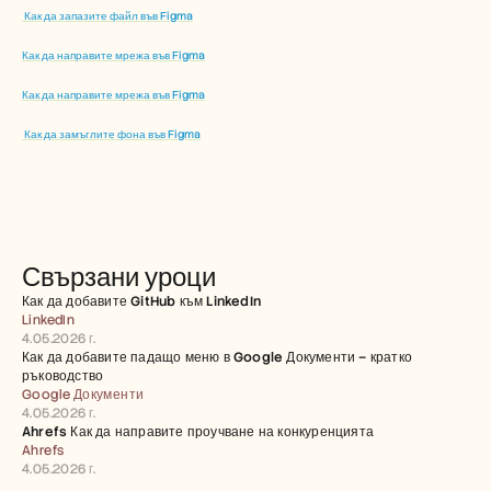
 Как да запазите файл във Figma
Как да направите мрежа във Figma
Как да направите мрежа във Figma
 Как да замъглите фона във Figma
Свързани уроци
Как да добавите GitHub към LinkedIn
LinkedIn
4.05.2026 г.
Как да добавите падащо меню в Google Документи – кратко 
ръководство
Google Документи
4.05.2026 г.
Ahrefs Как да направите проучване на конкуренцията
Ahrefs
4.05.2026 г.