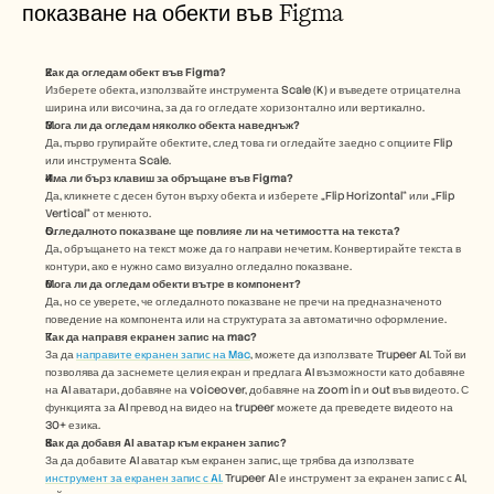
показване на обекти във Figma
Как да огледам обект във Figma?
Изберете обекта, използвайте инструмента Scale (K) и въведете отрицателна 
ширина или височина, за да го огледате хоризонтално или вертикално.
Мога ли да огледам няколко обекта наведнъж?
Да, първо групирайте обектите, след това ги огледайте заедно с опциите Flip 
или инструмента Scale.
Има ли бърз клавиш за обръщане във Figma?
Да, кликнете с десен бутон върху обекта и изберете „Flip Horizontal“ или „Flip 
Vertical“ от менюто.
Огледалното показване ще повлияе ли на четимостта на текста?
Да, обръщането на текст може да го направи нечетим. Конвертирайте текста в 
контури, ако е нужно само визуално огледално показване.
Мога ли да огледам обекти вътре в компонент?
Да, но се уверете, че огледалното показване не пречи на предназначеното 
поведение на компонента или на структурата за автоматично оформление.
Как да направя екранен запис на mac? 
За да 
направите екранен запис на Mac
, можете да използвате Trupeer AI. Той ви 
позволява да заснемете целия екран и предлага AI възможности като добавяне 
на AI аватари, добавяне на voiceover, добавяне на zoom in и out във видеото. С 
функцията за AI превод на видео на trupeer можете да преведете видеото на 
30+ езика. 
Как да добавя AI аватар към екранен запис?
За да добавите AI аватар към екранен запис, ще трябва да използвате 
инструмент за екранен запис с AI.
 Trupeer AI е инструмент за екранен запис с AI, 