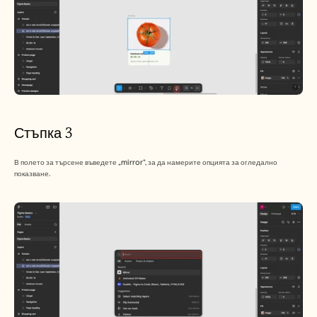
Стъпка 3
В полето за търсене въведете „mirror“, за да намерите опцията за огледално 
показване.