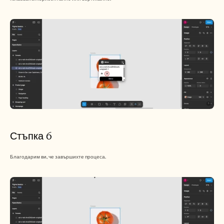
Стъпка 6
Благодарим ви, че завършихте процеса.