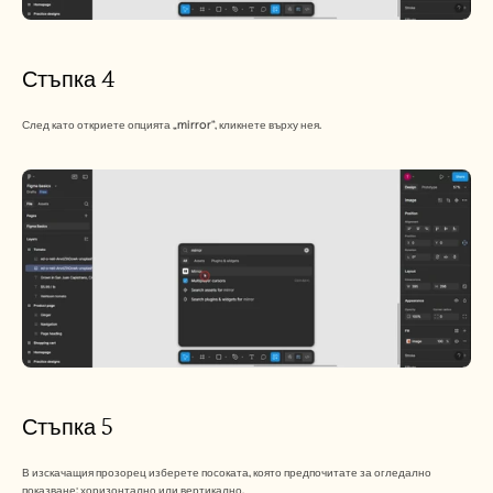
Стъпка 4
След като откриете опцията „mirror“, кликнете върху нея.
Стъпка 5
В изскачащия прозорец изберете посоката, която предпочитате за огледално 
показване: хоризонтално или вертикално.