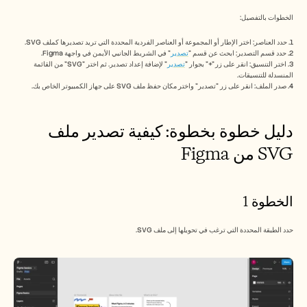
Free Tools
الأسئلة الشائعة
الخطوات بالتفصيل:
Announcement
Partner Program
1. حدد العناصر: اختر الإطار أو المجموعة أو العناصر الفردية المحددة التي تريد تصديرها كملف SVG. 
2. حدد قسم التصدير: ابحث عن قسم "
تصدير
" في الشريط الجانبي الأيمن في واجهة Figma. 
حالات الاستخدام
3. اختر التنسيق: انقر على زر "+" بجوار "
تصدير
" لإضافة إعداد تصدير. ثم اختر "SVG" من القائمة 
إدارة التغيير
المنسدلة للتنسيقات. 
تمكين المبيعات
4. صدر الملف: انقر على زر "تصدير" واختر مكان حفظ ملف SVG على جهاز الكمبيوتر الخاص بك. 
ما قبل البيع
تسويق المنتجات
نجاح العملاء
دليل خطوة بخطوة: كيفية تصدير ملف 
التدريب
See more
SVG من Figma
قصص العملاء
الخطوة 1
حدد الطبقة المحددة التي ترغب في تحويلها إلى ملف SVG.
مركز المساعدة
التسعير