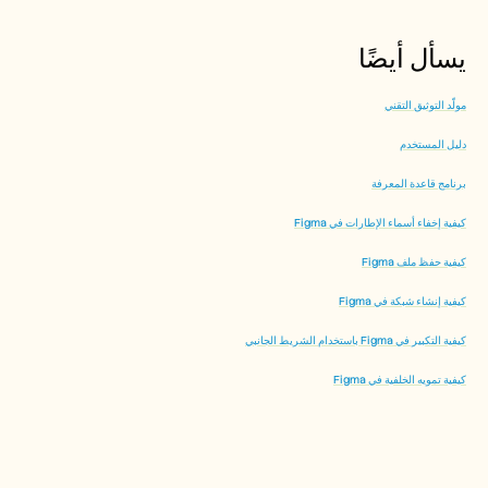
يسأل أيضًا
مولّد التوثيق التقني
دليل المستخدم
برنامج قاعدة المعرفة
كيفية إخفاء أسماء الإطارات في Figma
كيفية حفظ ملف Figma
كيفية إنشاء شبكة في Figma
كيفية التكبير في Figma باستخدام الشريط الجانبي
كيفية تمويه الخلفية في Figma