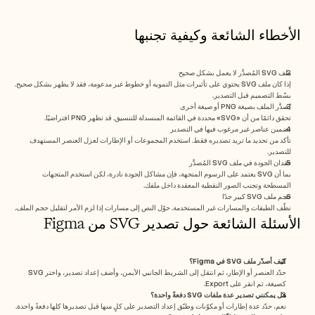
الأخطاء الشائعة وكيفية تجنبها
ملف SVG المُصدَّر لا يعمل بشكل صحيح
إذا كان ملف SVG يحتوي على تأثيرات مثل التمويه أو خطوط غير مدعومة، فقد لا يظهر بشكل صحيح. 
بسّط التصميم قبل التصدير.
يُصدَّر الملف بصيغة PNG أو صيغة أخرى
تحقق دائمًا من أن «SVG» محددة في القائمة المنسدلة للتنسيق. قد تظهر PNG افتراضيًا.
تضمين عناصر غير مرغوب فيها في التصدير
تأكد من تحديد ما تريد تصديره فقط. استخدم المجموعات أو الإطارات لعزل العنصر المستهدف 
للتصدير.
فقدان الجودة في ملف SVG المُصدَّر
بما أن SVG يعتمد على الرسوم المتجهة، فإن مشاكل الجودة نادرة، لكن استخدم المتجهات 
المسطحة وتجنب الصور النقطية المعقدة داخل ملفك.
حجم ملف SVG كبير جدًا
نظّف الطبقات والمسارات غير المستخدمة. حوّل النص إلى مسارات إذا لزم الأمر لتقليل حجم الملف.
الأسئلة الشائعة حول تصدير SVG من Figma
كيف أصدّر ملف SVG في Figma؟
حدّد العنصر أو الإطار، ثم انتقل إلى الشريط الجانبي الأيمن، وأضف إعداد تصدير، واختر SVG 
كصيغة، ثم انقر على Export.
هل يمكنني تصدير عدة ملفات SVG دفعةً واحدة؟
نعم، حدّد عدة إطارات أو مكوّنات وطبّق إعداد التصدير على كلٍ منها قبل تصديرها كلها دفعةً واحدة.