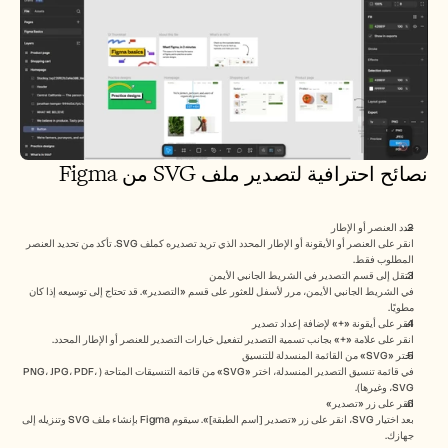
نصائح احترافية لتصدير ملف SVG من Figma
حدد العنصر أو الإطار
انقر على العنصر أو الأيقونة أو الإطار المحدد الذي تريد تصديره كملف SVG. تأكد من تحديد العنصر 
المطلوب فقط.
انتقل إلى قسم التصدير في الشريط الجانبي الأيمن
في الشريط الجانبي الأيمن، مرر لأسفل للعثور على قسم «التصدير». قد تحتاج إلى توسيعه إذا كان 
مطويًا.
انقر على أيقونة «+» لإضافة إعداد تصدير
انقر على علامة «+» بجانب تسمية التصدير لتفعيل خيارات التصدير للعنصر أو الإطار المحدد.
اختر «SVG» من القائمة المنسدلة للتنسيق
في قائمة تنسيق التصدير المنسدلة، اختر «SVG» من قائمة التنسيقات المتاحة (PNG، JPG، PDF، 
SVG، وغيرها).
انقر على زر «تصدير»
بعد اختيار SVG، انقر على زر «تصدير [اسم الطبقة]». سيقوم Figma بإنشاء ملف SVG وتنزيله إلى 
جهازك.