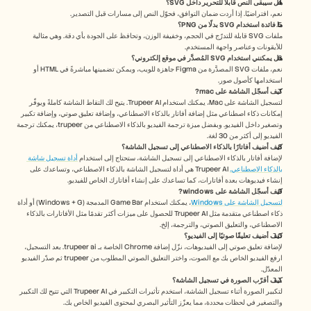
هل سيبقى النص قابلاً للتحرير داخل SVG؟
نعم، افتراضيًا. إذا أردت ضمان التوافق، فحوّل النص إلى مسارات قبل التصدير.
ما فائدة استخدام SVG بدلًا من PNG؟
ملفات SVG قابلة للتدرّج في الحجم، وخفيفة الوزن، وتحافظ على الجودة بأي دقة. وهي مثالية 
للأيقونات وعناصر واجهة المستخدم.
هل يمكنني استخدام SVG المُصدَّر في موقع إلكتروني؟
نعم، ملفات SVG المصدَّرة من Figma جاهزة للويب، ويمكن تضمينها مباشرةً في HTML أو 
استخدامها كأصول صور.
كيف أسجّل الشاشة على mac? 
لتسجيل الشاشة على Mac، يمكنك استخدام Trupeer AI. يتيح لك التقاط الشاشة كاملةً ويوفّر 
إمكانات ذكاء اصطناعي مثل إضافة أفاتار بالذكاء الاصطناعي، وإضافة تعليق صوتي، وإضافة تكبير 
وتصغير داخل الفيديو. وبفضل ميزة ترجمة الفيديو بالذكاء الاصطناعي من trupeer، يمكنك ترجمة 
الفيديو إلى أكثر من 30 لغة. 
كيف أضيف أفاتارًا بالذكاء الاصطناعي إلى تسجيل الشاشة؟
لإضافة أفاتار بالذكاء الاصطناعي إلى تسجيل الشاشة، ستحتاج إلى استخدام 
أداة تسجيل شاشة 
بالذكاء الاصطناعي.
 Trupeer AI هي أداة لتسجيل الشاشة بالذكاء الاصطناعي، وتساعدك على 
إنشاء فيديوهات بعدة أفاتارات، كما تساعدك على إنشاء أفاتارك الخاص للفيديو.
كيف أسجّل الشاشة على windows?
لتسجيل الشاشة على Windows
، يمكنك استخدام Game Bar المدمجة (Windows + G) أو أداة 
ذكاء اصطناعي متقدمة مثل Trupeer AI للحصول على ميزات أكثر تقدمًا مثل الأفاتارات بالذكاء 
الاصطناعي، والتعليق الصوتي، والترجمة، إلخ.
كيف أضيف تعليقًا صوتيًا إلى الفيديو؟ 
لإضافة تعليق صوتي إلى الفيديوهات، نزّل إضافة Chrome الخاصة بـ trupeer ai. بعد التسجيل، 
ارفع الفيديو الخاص بك مع الصوت، واختر التعليق الصوتي المطلوب من trupeer ثم صدّر الفيديو 
المعدّل. 
كيف أقرّب الصورة في تسجيل الشاشة؟
لتكبير الصورة أثناء تسجيل الشاشة، استخدم تأثيرات التكبير في Trupeer AI التي تتيح لك التكبير 
والتصغير في لحظات محددة، مما يعزّز التأثير البصري لمحتوى الفيديو الخاص بك.