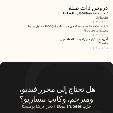
دروس ذات صلة
كيفية إضافة GitHub إلى LinkedIn
LinkedIn
٠٤‏/٠٥‏/٢٠٢٦
كيفية إضافة قائمة منسدلة في مستندات Google – دليل بسيط
مستندات Google
٠٤‏/٠٥‏/٢٠٢٦
أهريفس: كيفية إجراء بحث المنافسين
Ahrefs
٠٤‏/٠٥‏/٢٠٢٦
هل تحتاج إلى محرر فيديو، 
ومترجم، وكاتب سيناريو؟
جرّب Trupeer مجانًا
احجز عرضًا توضيحيًا