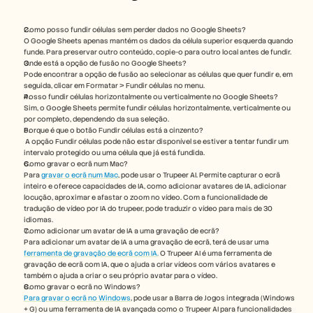
Como posso fundir células sem perder dados no Google Sheets?
O Google Sheets apenas mantém os dados da célula superior esquerda quando 
funde. Para preservar outro conteúdo, copie-o para outro local antes de fundir.
Onde está a opção de fusão no Google Sheets?
Pode encontrar a opção de fusão ao selecionar as células que quer fundir e, em 
seguida, clicar em Formatar > Fundir células no menu.
Posso fundir células horizontalmente ou verticalmente no Google Sheets?
Sim, o Google Sheets permite fundir células horizontalmente, verticalmente ou 
por completo, dependendo da sua seleção.
Porque é que o botão Fundir células está a cinzento?
 A opção Fundir células pode não estar disponível se estiver a tentar fundir um 
intervalo protegido ou uma célula que já está fundida.
Como gravar o ecrã num Mac? 
Para 
gravar o ecrã num Mac
, pode usar o Trupeer AI. Permite capturar o ecrã 
inteiro e oferece capacidades de IA, como adicionar avatares de IA, adicionar 
locução, aproximar e afastar o zoom no vídeo. Com a funcionalidade de 
tradução de vídeo por IA do trupeer, pode traduzir o vídeo para mais de 30 
idiomas. 
Como adicionar um avatar de IA a uma gravação de ecrã?
Para adicionar um avatar de IA a uma gravação de ecrã, terá de usar uma 
ferramenta de gravação de ecrã com IA.
 O Trupeer AI é uma ferramenta de 
gravação de ecrã com IA, que o ajuda a criar vídeos com vários avatares e 
também o ajuda a criar o seu próprio avatar para o vídeo.
Como gravar o ecrã no Windows?
Para gravar o ecrã no Windows
, pode usar a Barra de Jogos integrada (Windows 
+ G) ou uma ferramenta de IA avançada como o Trupeer AI para funcionalidades 