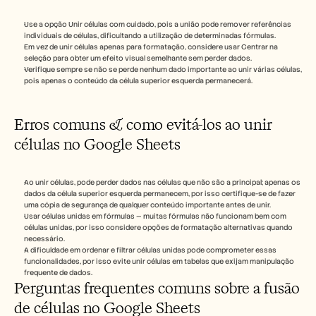
Use a opção Unir células com cuidado, pois a união pode remover referências 
individuais de células, dificultando a utilização de determinadas fórmulas.
Em vez de unir células apenas para formatação, considere usar Centrar na 
seleção para obter um efeito visual semelhante sem perder dados.
Verifique sempre se não se perde nenhum dado importante ao unir várias células, 
pois apenas o conteúdo da célula superior esquerda permanecerá. 
Erros comuns & como evitá-los ao unir 
células no Google Sheets
Ao unir células, pode perder dados nas células que não são a principal; apenas os 
dados da célula superior esquerda permanecem, por isso certifique-se de fazer 
uma cópia de segurança de qualquer conteúdo importante antes de unir.
Usar células unidas em fórmulas — muitas fórmulas não funcionam bem com 
células unidas, por isso considere opções de formatação alternativas quando 
necessário.
A dificuldade em ordenar e filtrar células unidas pode comprometer essas 
funcionalidades, por isso evite unir células em tabelas que exijam manipulação 
frequente de dados.
Perguntas frequentes comuns sobre a fusão 
de células no Google Sheets