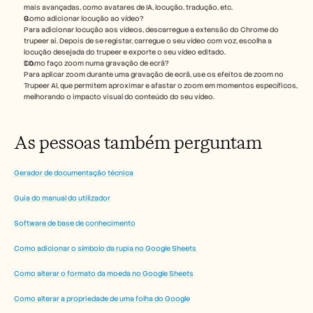
mais avançadas, como avatares de IA, locução, tradução, etc.
Como adicionar locução ao vídeo?
Para adicionar locução aos vídeos, descarregue a extensão do Chrome do 
trupeer ai. Depois de se registar, carregue o seu vídeo com voz, escolha a 
locução desejada do trupeer e exporte o seu vídeo editado. 
Como faço zoom numa gravação de ecrã?
Para aplicar zoom durante uma gravação de ecrã, use os efeitos de zoom no 
Trupeer AI, que permitem aproximar e afastar o zoom em momentos específicos, 
melhorando o impacto visual do conteúdo do seu vídeo.
As pessoas também perguntam
Gerador de documentação técnica
Guia do manual do utilizador
Software de base de conhecimento
Como adicionar o símbolo da rupia no Google Sheets 
Como alterar o formato da moeda no Google Sheets
Como alterar a propriedade de uma folha do Google