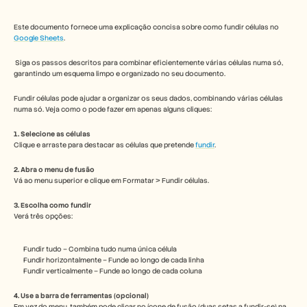
Free Tools
Perguntas frequentes
Announcement
Este documento fornece uma explicação concisa sobre como fundir células no 
Google Sheets
.
Partner Program
CASOS DE UTILIZAÇÃO
 Siga os passos descritos para combinar eficientemente várias células numa só, 
Gestão da Mudança
garantindo um esquema limpo e organizado no seu documento.
Capacitação de vendas
Pré-venda
Fundir células pode ajudar a organizar os seus dados, combinando várias células 
Marketing de Produto
numa só. Veja como o pode fazer em apenas alguns cliques:
Sucesso do Cliente
Formação
1. Selecione as células
Clique e arraste para destacar as células que pretende 
See more
fundir
.
2. Abra o menu de fusão
Vá ao menu superior e clique em Formatar > Fundir células.
Histórias de clientes
3. Escolha como fundir
Verá três opções:
Centro de Ajuda
Fundir tudo – Combina tudo numa única célula
Fundir horizontalmente – Funde ao longo de cada linha
Preços
Fundir verticalmente – Funde ao longo de cada coluna
4. Use a barra de ferramentas (opcional)
Em vez do menu, também pode clicar no ícone de fusão (duas setas a fundir-se) na 