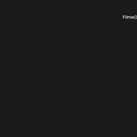
Filme
C