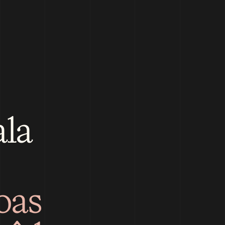
la 
as 