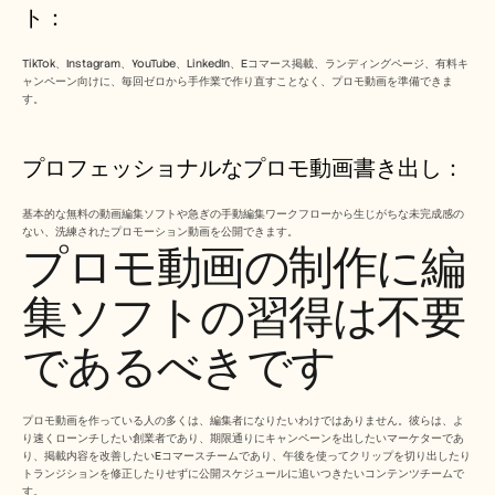
ト： 
TikTok、Instagram、YouTube、LinkedIn、Eコマース掲載、ランディングページ、有料キ
ャンペーン向けに、毎回ゼロから手作業で作り直すことなく、プロモ動画を準備できま
す。
プロフェッショナルなプロモ動画書き出し： 
基本的な無料の動画編集ソフトや急ぎの手動編集ワークフローから生じがちな未完成感の
ない、洗練されたプロモーション動画を公開できます。
プロモ動画の制作に編
集ソフトの習得は不要
であるべきです
プロモ動画を作っている人の多くは、編集者になりたいわけではありません。彼らは、よ
り速くローンチしたい創業者であり、期限通りにキャンペーンを出したいマーケターであ
り、掲載内容を改善したいEコマースチームであり、午後を使ってクリップを切り出したり
トランジションを修正したりせずに公開スケジュールに追いつきたいコンテンツチームで
す。