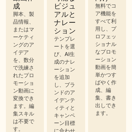
成
ビジュ
無料でコ
アルと
ア機能を
脚本、製
ナレー
すべて利
品情報、
用し、プ
またはマ
ション
ロフェッ
ーケティ
テンプレ
ショナル
ングのア
ートを選
なプロモ
イデア
び、AI生
ーション
を、数分
成のナレ
動画を簡
で洗練さ
ーション
単かつす
れたプロ
を追加
ばやく作
モーショ
し、ブラ
成、編
ン動画に
ンドのア
集、書き
変換でき
イデンテ
出しでき
ます。編
ィティと
ます。
集スキル
キャンペ
は不要で
ーン目標
す。
に合わせ