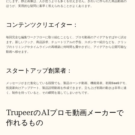
にします。静止画像は、人が思うよりも多くを伝えません。きれいに作られた商品動画の
ほうが、実用的な疑問に素早く答えられることがよくあります。
コンテンツクリエイター： 
毎回完全な編集ワークフローに取り組むことなく、プロモ動画のアイデアをすばやく試せ
ます。新しいフック、商品訴求、チュートリアルの予告、スポンサー紹介などを、クリッ
プのトリミングやタイムラインの再構築に何時間も費やさずに、アイデアから公開可能な
動画へ移せます。
スタートアップ創業者： 
メッセージがまだ進化している段階でも、製品ローンチ動画、機能発表、初期SaaSデモ、
投資家向けアップデート、製品説明動画を作成できます。立ち上げ初期の動きは非常に速
く、制作を待っていると、その瞬間を逃してしまいがちです。
TrupeerのAIプロモ動画メーカーで
作れるもの