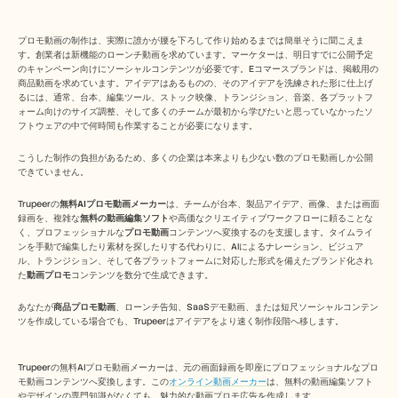
Free Tools
よくある質問
Announcement
プロモ動画の制作は、実際に誰かが腰を下ろして作り始めるまでは簡単そうに聞こえま
Partner Program
す。創業者は新機能のローンチ動画を求めています。マーケターは、明日すでに公開予定
のキャンペーン向けにソーシャルコンテンツが必要です。Eコマースブランドは、掲載用の
ユースケース
商品動画を求めています。アイデアはあるものの、そのアイデアを洗練された形に仕上げ
変更管理
るには、通常、台本、編集ツール、ストック映像、トランジション、音楽、各プラットフ
セールスイネーブルメント
ォーム向けのサイズ調整、そして多くのチームが最初から学びたいと思っていなかったソ
プリセールス
フトウェアの中で何時間も作業することが必要になります。
プロダクトマーケティング
カスタマーサクセス
こうした制作の負担があるため、多くの企業は本来よりも少ない数のプロモ動画しか公開
トレーニング
できていません。
See more
Trupeerの
無料AIプロモ動画メーカー
は、チームが台本、製品アイデア、画像、または画面
録画を、複雑な
無料の動画編集ソフト
や高価なクリエイティブワークフローに頼ることな
く、プロフェッショナルな
プロモ動画
コンテンツへ変換するのを支援します。タイムライ
ンを手動で編集したり素材を探したりする代わりに、AIによるナレーション、ビジュア
お客様の事例
ル、トランジション、そして各プラットフォームに対応した形式を備えたブランド化され
た
動画プロモ
コンテンツを数分で生成できます。
ヘルプセンター
あなたが
商品プロモ動画
、ローンチ告知、SaaSデモ動画、または短尺ソーシャルコンテン
ツを作成している場合でも、Trupeerはアイデアをより速く制作段階へ移します。
料金
Trupeerの無料AIプロモ動画メーカーは、元の画面録画を即座にプロフェッショナルなプロ
モ動画コンテンツへ変換します。この
オンライン動画メーカー
は、無料の動画編集ソフト
やデザインの専門知識がなくても、魅力的な動画プロモ広告を作成します。​