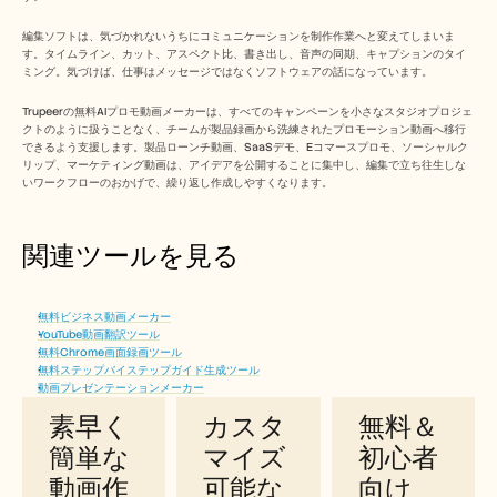
編集ソフトは、気づかれないうちにコミュニケーションを制作作業へと変えてしまいま
す。タイムライン、カット、アスペクト比、書き出し、音声の同期、キャプションのタイ
ミング。気づけば、仕事はメッセージではなくソフトウェアの話になっています。
Trupeerの無料AIプロモ動画メーカーは、すべてのキャンペーンを小さなスタジオプロジェ
クトのように扱うことなく、チームが製品録画から洗練されたプロモーション動画へ移行
できるよう支援します。製品ローンチ動画、SaaSデモ、Eコマースプロモ、ソーシャルク
リップ、マーケティング動画は、アイデアを公開することに集中し、編集で立ち往生しな
いワークフローのおかげで、繰り返し作成しやすくなります。
関連ツールを見る
無料ビジネス動画メーカー
Trupeerの無料AIプロモ動画作成ツ
YouTube動画翻訳ツール
無料Chrome画面録画ツール
ールを使うメリット
無料ステップバイステップガイド生成ツール
動画プレゼンテーションメーカー
素早く
カスタ
無料＆
簡単な
マイズ
初心者
動画作
可能な
向け