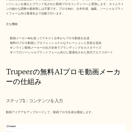
ンジションを備えたブランド化された動画プロモコンテンツへと変換します。タイムライ
ンの細かな調整や素材探しは不要です。プロモAIが、台本作成、編集、ソーシャルプラッ
トフォーム向け最適化まで自動で行います。​
主な機能
動画メーカーAIを使ってテキスト台本からプロモ動画を生成
無料のプロモ動画にプロフェッショナルなナレーションと音楽を追加
オンライン動画メーカーの出力全体でブランディングをカスタマイズ
すべてのソーシャルプラットフォーム向けに最適化された形式でエクスポート​ 
Trupeerの無料AIプロモ動画メーカ
ーの仕組み
ステップ1：コンテンツを入力
動画アイデアをアップロードして、動画プロモ生成を開始します。