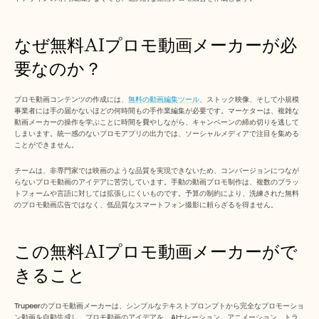
採用情報
なぜ無料AIプロモ動画メーカーが必
デモを予約する
要なのか？ 
無料トライアルを始める
プロモ動画コンテンツの作成には、
無料の動画編集ツール
、ストック映像、そして小規模
事業者には手の届かないほどの何時間もの手作業編集が必要です。マーケターは、複雑な
動画メーカーの操作を学ぶことに時間を費やしながら、キャンペーンの締め切りを逃して
しまいます。統一感のないプロモアプリの出力では、ソーシャルメディアで注目を集める
ことができません。​
チームは、非専門家では映画のような品質を実現できないため、コンバージョンにつなが
らないプロモ動画のアイデアに苦労しています。手動の動画プロモ制作は、複数のプラッ
トフォームや言語に対しては拡張しにくいものです。予算の制約により、洗練された無料
のプロモ動画広告ではなく、低品質なスマートフォン撮影に頼らざるを得ません。​
この無料AIプロモ動画メーカーがで
きること 
Trupeerのプロモ動画メーカーは、シンプルなテキストプロンプトから完全なプロモーショ
ン動画を自動生成し、プロモ動画のアイデアを、AIナレーション、アニメーション、トラ