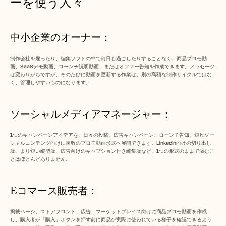
ーを使う人々 
中小企業のオーナー： 
制作会社を雇ったり、編集ソフトの中で何日も過ごしたりすることなく、商品プロモ動
画、SaaSデモ動画、ローンチ説明動画、またはオファー告知を作成できます。メッセージ
は変わりがちですが、そのたびに動画を更新する作業は、別の高額な制作サイクルではな
く、管理しやすいものになります。
ソーシャルメディアマネージャー： 
1つのキャンペーンアイデアを、日々の投稿、広告キャンペーン、ローンチ告知、短尺ソー
シャルコンテンツ向けに複数のプロモ動画形式へ展開できます。LinkedIn向けの切り出し
版、より短い縦型版、広告向けのキャプション付き編集版など、1つの形式のままで済むこ
とはほとんどありません。
Eコマース販売者： 
掲載ページ、ストアフロント、広告、マーケットプレイス向けに商品プロモ動画を作成
し、購入者が「購入」ボタンを押す前に商品が実際に使われている様子を確認できるよう