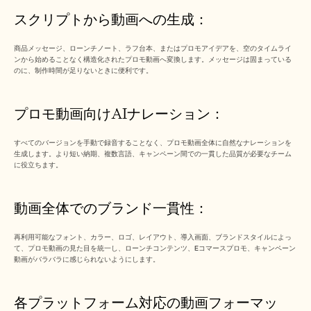
スクリプトから動画への生成： 
商品メッセージ、ローンチノート、ラフ台本、またはプロモアイデアを、空のタイムライ
ンから始めることなく構造化されたプロモ動画へ変換します。メッセージは固まっている
のに、制作時間が足りないときに便利です。
プロモ動画向けAIナレーション： 
すべてのバージョンを手動で録音することなく、プロモ動画全体に自然なナレーションを
生成します。より短い納期、複数言語、キャンペーン間での一貫した品質が必要なチーム
に役立ちます。
動画全体でのブランド一貫性： 
再利用可能なフォント、カラー、ロゴ、レイアウト、導入画面、ブランドスタイルによっ
て、プロモ動画の見た目を統一し、ローンチコンテンツ、Eコマースプロモ、キャンペーン
動画がバラバラに感じられないようにします。
各プラットフォーム対応の動画フォーマッ