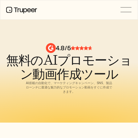
製品
動画
ドキュメント
4.8/5
翻訳
無料のAIプロモーショ
ナレッジベース
AIアバター
ブランドキット
ン動画作成ツール
共有ページ
AI画面録画
AI搭載の自動化で、マーケティングキャンペーン、SNS、製品
ローンチに最適な魅力的なプロモーション動画をすぐに作成で
きます。
リソース
変革を起こすAIチャンピオン
信頼センター
機能リクエスト
ドキュメントテンプレート
Industry