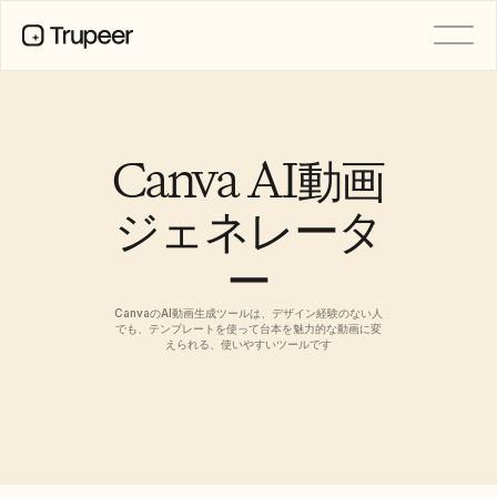
製品
動画
ドキュメント
Canva AI動画
翻訳
ナレッジベース
ジェネレータ
AIアバター
ブランドキット
ー
共有ページ
AI画面録画
CanvaのAI動画生成ツールは、デザイン経験のない人
でも、テンプレートを使って台本を魅力的な動画に変
えられる、使いやすいツールです
リソース
変革を起こすAIチャンピオン
信頼センター
機能リクエスト
ドキュメントテンプレート
Industry