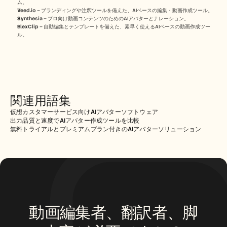
ム。
Veed.io
 – ブランディングや注釈ツールを備えた、AIベースの編集・動画作成ツール。
Synthesia
 – プロ向け動画コンテンツのためのAIアバターとナレーション。
FlexClip
 – 自動編集とテンプレートを備えた、素早く使えるAIベースの動画作成ツー
ル。
関連用語集
仮想カスタマーサービス向けAIアバターソフトウェア
出力品質と速度でAIアバター作成ツールを比較
無料トライアルとプレミアムプラン付きのAIアバターソリューション
動画編集者、翻訳者、脚