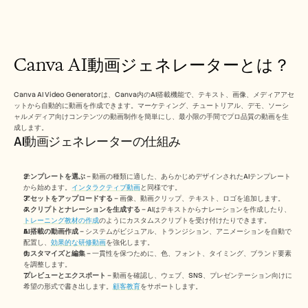
Free Tools
よくある質問
Announcement
Partner Program
ユースケース
Canva AI動画ジェネレーターとは？
変更管理
セールスイネーブルメント
プリセールス
Canva AI Video Generatorは、Canva内のAI搭載機能で、テキスト、画像、メディアアセ
ットから自動的に動画を作成できます。マーケティング、チュートリアル、デモ、ソーシ
プロダクトマーケティング
ャルメディア向けコンテンツの動画制作を簡単にし、最小限の手間でプロ品質の動画を生
カスタマーサクセス
成します。
トレーニング
AI動画ジェネレーターの仕組み
See more
テンプレートを選ぶ
 – 動画の種類に適した、あらかじめデザインされたAIテンプレート
から始めます。
インタラクティブ動画
と同様です。
お客様の事例
アセットをアップロードする
 – 画像、動画クリップ、テキスト、ロゴを追加します。
スクリプトとナレーションを生成する
 – AIはテキストからナレーションを作成したり、
トレーニング教材の作成
のようにカスタムスクリプトを受け付けたりできます。
AI搭載の動画作成
 – システムがビジュアル、トランジション、アニメーションを自動で
ヘルプセンター
配置し、
効果的な研修動画
を強化します。
カスタマイズと編集
 – 一貫性を保つために、色、フォント、タイミング、ブランド要素
を調整します。
料金
プレビューとエクスポート
 – 動画を確認し、ウェブ、SNS、プレゼンテーション向けに
希望の形式で書き出します。
顧客教育
をサポートします。