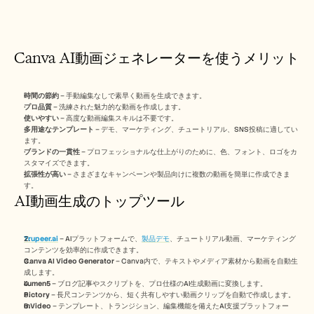
採用情報
デモを予約する
Canva AI動画ジェネレーターを使うメリット
無料トライアルを始める
時間の節約
 – 手動編集なしで素早く動画を生成できます。
プロ品質
 – 洗練された魅力的な動画を作成します。
使いやすい
 – 高度な動画編集スキルは不要です。
多用途なテンプレート
 – デモ、マーケティング、チュートリアル、SNS投稿に適してい
ます。
ブランドの一貫性
 – プロフェッショナルな仕上がりのために、色、フォント、ロゴをカ
スタマイズできます。
拡張性が高い
 – さまざまなキャンペーンや製品向けに複数の動画を簡単に作成できま
す。
AI動画生成のトップツール
Trupeer.ai
 – AIプラットフォームで、
製品デモ
、チュートリアル動画、マーケティング
コンテンツを効率的に作成できます。
Canva AI Video Generator
 – Canva内で、テキストやメディア素材から動画を自動生
成します。
Lumen5
 – ブログ記事やスクリプトを、プロ仕様のAI生成動画に変換します。
Pictory
 – 長尺コンテンツから、短く共有しやすい動画クリップを自動で作成します。
InVideo
 – テンプレート、トランジション、編集機能を備えたAI支援プラットフォー