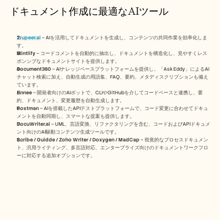
ドキュメント作成に最適なAIツール
Trupeer.ai
 – AIを活用してドキュメントを生成し、コンテンツの共同作業を効率化しま
す。
Mintlify
 – コードコメントを自動的に抽出し、ドキュメントを構造化し、見やすくレス
ポンシブなドキュメントサイトを提供します。 
Document360
 – AIナレッジベースプラットフォームを提供し、「Ask Eddy」によるAI
チャット検索に加え、自動生成の用語集、FAQ、要約、メタディスクリプションも備え
ています。 
Jinnee
 – 開発者向けのAIボットで、CLIやGitHubを介してコードベースと連携し、要
約、ドキュメント、変更履歴を自動生成します。
Postman
 – AIを搭載したAPIテストプラットフォームで、コード変更に合わせてドキュ
メントを自動同期し、スマートな提案も提供します。 
DocuWriter.ai
 – UML、言語変換、リファクタリングを含む、コードおよびAPIドキュメ
ント向けのAI駆動コンテンツ生成ツールです。 
Scribe / Guidde / Zoho Writer / Doxygen / MadCap
 – 視覚的なプロセスドキュメン
ト、汎用ライティング、多言語対応、エンタープライズ向けのドキュメントワークフロ
ーに対応する追加オプションです。