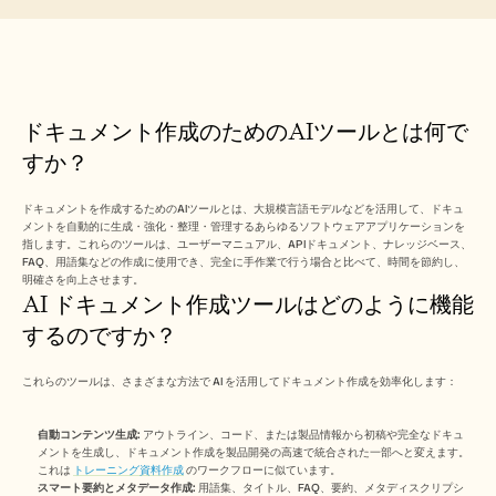
Free Tools
よくある質問
Announcement
Partner Program
ユースケース
変更管理
ドキュメント作成のためのAIツールとは何で
セールスイネーブルメント
プリセールス
すか？
プロダクトマーケティング
カスタマーサクセス
ドキュメントを作成するためのAIツールとは、大規模言語モデルなどを活用して、ドキュ
トレーニング
メントを自動的に生成・強化・整理・管理するあらゆるソフトウェアアプリケーションを
See more
指します。これらのツールは、ユーザーマニュアル、APIドキュメント、ナレッジベース、
FAQ、用語集などの作成に使用でき、完全に手作業で行う場合と比べて、時間を節約し、
明確さを向上させます。
AI ドキュメント作成ツールはどのように機能
お客様の事例
するのですか？
ヘルプセンター
これらのツールは、さまざまな方法で AI を活用してドキュメント作成を効率化します：
自動コンテンツ生成:
 アウトライン、コード、または製品情報から初稿や完全なドキュ
料金
メントを生成し、ドキュメント作成を製品開発の高速で統合された一部へと変えます。
これは 
トレーニング資料作成
 のワークフローに似ています。
スマート要約とメタデータ作成:
 用語集、タイトル、FAQ、要約、メタディスクリプシ