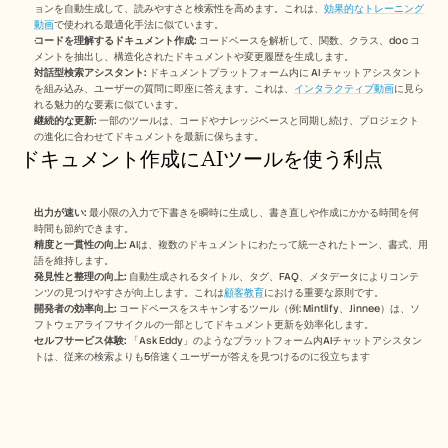
採用情報
ョンを自動生成して、読みやすさと検索性を高めます。これは、
効果的なトレーニング
動画
で使われる最適化手法に似ています。
コードを理解するドキュメント作成:
 コードベースを解析して、関数、クラス、doc コ
メントを抽出し、構造化されたドキュメントや変更履歴を生成します。
デモを予約する
対話型検索アシスタント:
 ドキュメントプラットフォーム内に AI チャットアシスタント
を組み込み、ユーザーの質問に即座に答えます。これは、
インタラクティブ動画
に見ら
無料トライアルを始める
れる魅力的な要素に似ています。
継続的な更新:
 一部のツールは、コードやナレッジベースと同期し続け、プロジェクト
の進化に合わせてドキュメントを最新に保ちます。
ドキュメント作成にAIツールを使う利点
出力が速い:
 最小限の入力で下書きを瞬時に生成し、書き直しや作成にかかる時間を何
時間も節約できます。
精度と一貫性の向上:
 AIは、複数のドキュメントにわたって統一されたトーン、書式、用
語を維持します。
発見性と整理の向上:
 自動生成されるタイトル、タグ、FAQ、メタデータによりコンテ
ンツの見つけやすさが向上します。これは
顧客教育
における重要な原則です。
開発者の効率向上:
 コードベースをスキャンするツール（例: Mintlify、Jinnee）は、ソ
フトウェアライフサイクルの一部としてドキュメント更新を効率化します。
セルフサービス体験:
 「Ask Eddy」のようなプラットフォーム内AIチャットアシスタン
トは、従来の検索よりも5倍速くユーザーが答えを見つけるのに役立ちます