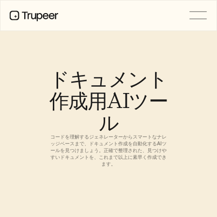
製品
動画
ドキュメント
ドキュメント
翻訳
ナレッジベース
作成用AIツー
AIアバター
ブランドキット
ル
共有ページ
AI画面録画
コードを理解するジェネレーターからスマートなナレ
ッジベースまで、ドキュメント作成を自動化するAIツ
ールを見つけましょう。正確で整理された、見つけや
すいドキュメントを、これまで以上に素早く作成でき
リソース
ます。
変革を起こすAIチャンピオン
信頼センター
機能リクエスト
ドキュメントテンプレート
Industry