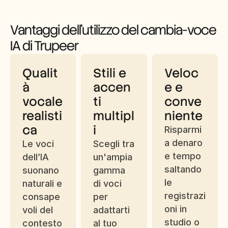
Vantaggi dell'utilizzo del cambia-voce 
IA di Trupeer
Qualit
Stili e 
Veloc
à 
accen
e e 
vocale 
ti 
conve
realisti
multipl
niente
ca
i
Risparmi
a denaro 
Le voci 
Scegli tra 
e tempo 
dell’IA 
un'ampia 
saltando 
suonano 
gamma 
le 
naturali e 
di voci 
registrazi
consape
per 
oni in 
voli del 
adattarti 
studio o 
contesto
al tuo 