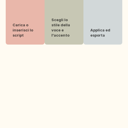
Scegli lo 
Carica o 
stile della 
inserisci lo 
voce e 
Applica ed 
script
l'accento
esporta