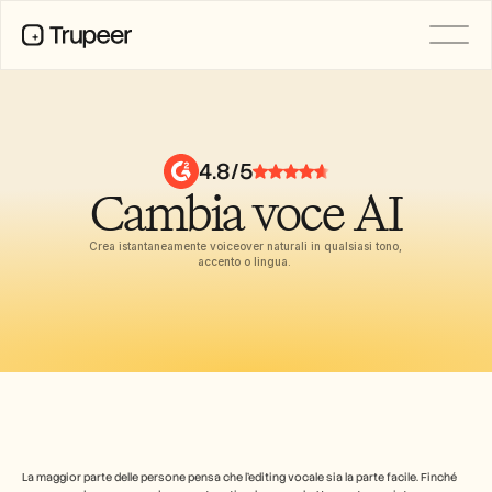
PRODOTTO
Video
Documentazione
4.8/5
Traduzione
Cambia voce AI
Base di conoscenza
Avatar IA
Kit del marchio
Crea istantaneamente voiceover naturali in qualsiasi tono, 
Pagine condivise
accento o lingua. 
Registrazione dello schermo AI
RISORSE
Campioni del cambiamento con 
l’IA
Centro di fiducia
Rilasci di Prodotto
Modelli di documenti
La maggior parte delle persone pensa che l'editing vocale sia la parte facile. Finché 