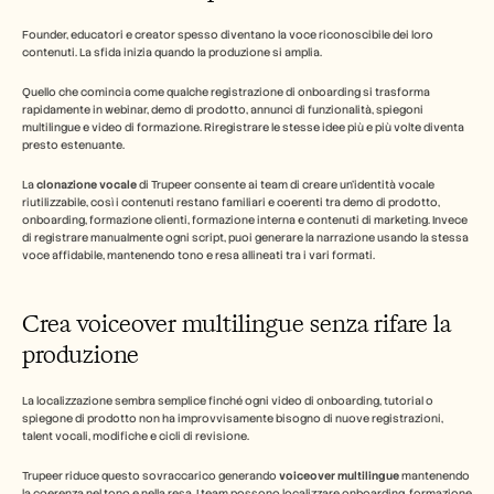
Founder, educatori e creator spesso diventano la voce riconoscibile dei loro 
contenuti. La sfida inizia quando la produzione si amplia.
Quello che comincia come qualche registrazione di onboarding si trasforma 
rapidamente in webinar, demo di prodotto, annunci di funzionalità, spiegoni 
multilingue e video di formazione. Riregistrare le stesse idee più e più volte diventa 
presto estenuante.
La 
clonazione vocale
 di Trupeer consente ai team di creare un'identità vocale 
riutilizzabile, così i contenuti restano familiari e coerenti tra demo di prodotto, 
onboarding, formazione clienti, formazione interna e contenuti di marketing. Invece 
di registrare manualmente ogni script, puoi generare la narrazione usando la stessa 
voce affidabile, mantenendo tono e resa allineati tra i vari formati.
Crea voiceover multilingue senza rifare la 
produzione
La localizzazione sembra semplice finché ogni video di onboarding, tutorial o 
spiegone di prodotto non ha improvvisamente bisogno di nuove registrazioni, 
talent vocali, modifiche e cicli di revisione.
Trupeer riduce questo sovraccarico generando 
voiceover multilingue
 mantenendo 
la coerenza nel tono e nella resa. I team possono localizzare onboarding, formazione 