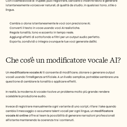
Con il cambiavoce di Trupeer, puoi registrare, caricare o inserire testo e generare 
istantaneamente voiceover naturali, di qualità da studio, in qualsiasi tono, stile o 
Carriere
lingua.  
Prenota una demo
Cambia o clona istantaneamente le voci con precisione AI.
Converti il testo in voce usando voci AI realistiche.
Regola tonalità, tono e accento in tempo reale.
Inizia la prova gratuita
Aggiungi effetti di sottofondo e filtri per un output audio perfetto.
Esporta, condividi o integra ovunque le tue voci generate dall'AI.  
Che cos'è un modificatore vocale AI?
Un 
modificatore vocale AI
 ti consente di modificare, clonare o generare output 
vocali usando l'intelligenza artificiale. A un livello semplice, potrebbe sembrare una 
questione di cambiare la tonalità o applicare effetti.
In realtà, la moderna AI vocale risolve un problema molto più grande: rendere 
scalabile la produzione audio.
Invece di registrare manualmente ogni variante di uno script, rifare i take quando 
cambia il messaggio o assumere talent vocali per ogni lingua, un 
modificatore 
vocale AI online
 offre ai team la possibilità di generare narrazioni professionali 
all'istante mantenendo la coerenza tra i contenuti.