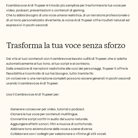
Il cambiavoce AI di Trupeer è il modo più semplice per trasformare la tua voce per 
video, podcast, presentazioni o contenuti di gaming.
Che tu abbia bisogno di una voce umana realistica, di un narratore professionale o 
di un tono personalizzato divertente, la voice AI di Trupeer offre risultati naturali ed 
espressivi in pochi secondi.
Trasforma la tua voce senza sforzo
Dai vita ai tuoi contenuti con il cambiavoce basato sull'AI di Trupeer, che si adatta 
automaticamente al tuo tono, al tuo script e al contesto.
Dalla creazione di narrazioni realistiche alle voci dei personaggi, Trupeer ti offre la 
flessibilità e il controllo di cui hai bisogno, tutto tramite l'AI.
Un voiceover o una narrazione completi possono essere generati in pochi secondi 
usando il cambiavoce AI di Trupeer.
Usa il Cambiavoce AI di Trupeer per:
Generare voiceover per video, tutorial o podcast.
Clonare la tua voce per contenuti multilingue.
Convertire script scritti in audio dal suono naturale.
Aggiungere effetti sonori, filtri e musica di sottofondo.
Abbinare tono ed emozione della voce a scene diverse.
Collaborare con i colleghi per selezionare o rifinire gli stili vocali.