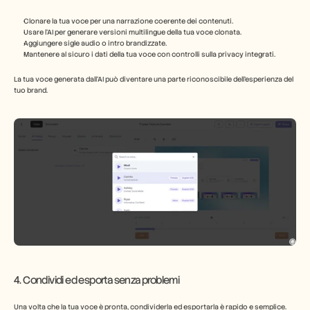
Clonare la tua voce per una narrazione coerente dei contenuti.
Usare l'AI per generare versioni multilingue della tua voce clonata.
Aggiungere sigle audio o intro brandizzate.
Mantenere al sicuro i dati della tua voce con controlli sulla privacy integrati.
La tua voce generata dall'AI può diventare una parte riconoscibile dell'esperienza del 
tuo brand.
4. Condividi ed esporta senza problemi
Una volta che la tua voce è pronta, condividerla ed esportarla è rapido e semplice.