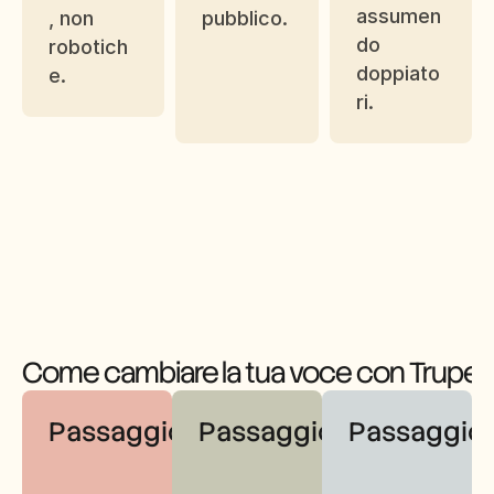
assumen
, non 
pubblico.
do 
robotich
doppiato
e.
ri.
Come cambiare la tua voce con Trupee
Passaggio 1
Passaggio 2
Passaggio 