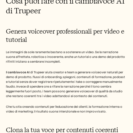
Cosa puoi fare con il cambiavoce AI 
di Trupeer
Genera voiceover professionali per video e 
tutorial
Le immagini da sole raramente bastano a sostenere un video. Se la narrazione 
suona affrettata, robotica o incoerente, anche un tutorial o una demo del prodotto 
rifiniti iniziano a sembrare incompleti.
Il 
cambiavoce AI
 di Trupeer aiuta creator e team a generare voiceover naturali per 
demo di prodotto, flussi di onboarding, spiegoni, contenuti di formazione, podcast 
e tutorial senza dover registrare ripetutamente i take o correggere manualmente 
l'audio. Invece di spendere ore a rifare la narrazione perché il tono sembra 
leggermente fuori posto, i team possono generare voiceover di qualità da studio 
che restano coerenti tra i video adattandosi al contesto dei contenuti.
Che tu stia creando contenuti per l'educazione dei clienti, la formazione interna o 
video di marketing, il risultato suona intenzionale e non improvvisato.
Clona la tua voce per contenuti coerenti