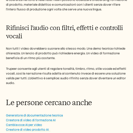
di prodotto, materiale didattico e comunicazioni con i clienti senza dover rifare 
l'intero flusso di produzione ogni volta che serve una nuova lingua.
Rifinisci l'audio con filtri, effetti e controlli 
vocali
Non tutti i video dovrebbero suonare allo stesso modo. Una demo tecnica richiede 
chiarezza. Un lancio di prodotto può richiedere energia. Un video di formazione 
beneficia di un ritmo più costante.
Trupeer consente agli utenti di regolare tonalità, timbro, ritmo, stile vocale ed effetti 
vocali, così la narrazione risulta adatta al contenuto invece di essere una soluzione 
valida per tutti. L'obiettivo è semplice: audio rifinito senza dover diventare un editor 
audio.
Le persone cercano anche  
Generatore di documentazione tecnica
Creatore di video di formazione AI
Cambiavoce AI per video
Creatore di video prodotto AI   