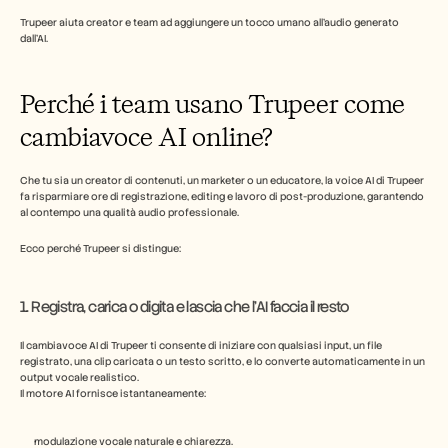
Trupeer aiuta creator e team ad aggiungere un tocco umano all'audio generato 
dall'AI.
Perché i team usano Trupeer come 
cambiavoce AI online?
Che tu sia un creator di contenuti, un marketer o un educatore, la voice AI di Trupeer 
fa risparmiare ore di registrazione, editing e lavoro di post-produzione, garantendo 
al contempo una qualità audio professionale.
Ecco perché Trupeer si distingue:
1. Registra, carica o digita e lascia che l'AI faccia il resto
Il cambiavoce AI di Trupeer ti consente di iniziare con qualsiasi input, un file 
registrato, una clip caricata o un testo scritto, e lo converte automaticamente in un 
output vocale realistico.
Il motore AI fornisce istantaneamente: 
modulazione vocale naturale e chiarezza.