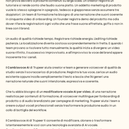
Industry
non prova davvero a produrre contenuti su larga scala. Un creator registra un 
tutorial e si rende conto che l'audio suona piatto. Un addetto marketing di prodotto 
Free Tools
vuole lo stesso spiegone in spagnolo, tedesco e giapponese senza assumere tre 
Domande frequenti
doppiatori. Un team di formazione ha bisogno di una narrazione che suoni coerente 
Annuncio
in cinquanta video di onboarding. Un founder registra demo del prodotto ma odia 
Programma Partner
dover rifare le registrazioni ogni volta che una frase suona affrettata, goffa o non in 
linea con il brand.
CASI D'USO
Gestione del cambiamento
Un audio di qualità richiede tempo. Registrare richiede energia. L'editing richiede 
Abilitazione alle vendite
pazienza. La localizzazione diventa costosa sorprendentemente in fretta. E quando i 
Pre-vendita
team provano a risolvere tutto manualmente, la qualità inizia a divergere: un video 
Marketing di prodotto
suona rifinito, il successivo improvvisato, e all'improvviso la voce del brand appare 
Successo del cliente
incoerente tra i canali.
Formazione
See more
Il 
Cambiavoce AI
 di Trupeer aiuta creator e team a generare voiceover di qualità da 
studio senza il sovraccarico di produzione. Registra la tua voce, carica un audio 
esistente oppure incolla semplicemente il testo e lascia che l'AI generi una 
narrazione naturale che suoni intenzionale, espressiva e coerente.
Storie dei clienti
Che tu abbia bisogno di un 
modificatore vocale AI per video
, di una narrazione 
realistica per contenuti di formazione, di voiceover multilingue per l'onboarding di 
prodotto o di audio brandizzato per campagne di marketing, Trupeer aiuta i team a 
Centro assistenza
creare output vocali professionali senza trasformare la produzione audio in un 
collo di bottiglia del workflow.
Prezzi
Il Cambiavoce AI di Trupeer ti consente di modificare, clonare o trasformare 
istantaneamente le voci con una tecnologia avanzata di AI vocale.