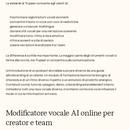
La 
voice AI
 di Trupeer consente agli utenti di:
trasformare registrazioni vocali esistenti
convertire il testo in voce con voci AI realistiche
generare voiceover multilingue
clonare stili vocali per una narrazione coerente
modificare tono, ritmo e resa emotiva
rifinire accenti e stile di parlato
creare narrazioni brandizzate tra i team
La differenza è sottile ma importante. La maggior parte degli strumenti vocali si 
ferma alla novità, ma Trupeer si concentra sulla comunicazione.
Un'introduzione di un podcast dovrebbe suonare diversa da una guida 
all'onboarding di un cliente. Un modulo di formazione tecnica ha bisogno di 
chiarezza e di un ritmo diverso rispetto a un annuncio di prodotto energico. 
Contenuti social, tutorial, spiegoni, demo, onboarding ed enablement interno 
richiedono tutti una resa vocale diversa. Il contesto conta e la voce influenza il 
modo in cui le informazioni arrivano.
Modificatore vocale AI online per 
creator e team