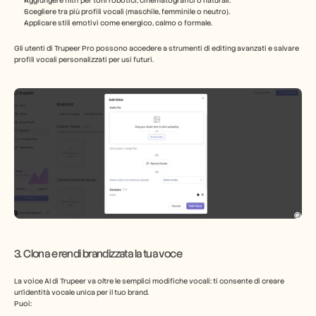
Aggiungere filtri per toni robotici, cinematografici o naturali.
Scegliere tra più profili vocali (maschile, femminile o neutro).
Applicare stili emotivi come energico, calmo o formale.
Gli utenti di Trupeer Pro possono accedere a strumenti di editing avanzati e salvare 
profili vocali personalizzati per usi futuri.
3. Clona e rendi brandizzata la tua voce
La voice AI di Trupeer va oltre le semplici modifiche vocali: ti consente di creare 
un'identità vocale unica per il tuo brand.
Puoi: