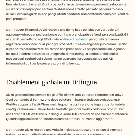
finanziari, sanità e retail. Ogni prospect si aspetta una demo personalizzata, cucita 
sui workflow del proprio settore. WalkMe non è affatto pensato per questo caso 
d'uso. Fornisce guida in-app per gli utenti esistenti, non contenuti demo pre-vendita 
per i prospect.
Con Trupeer, il team di David registra una demo base per ciascun verticale. L'AI 
aggiunge voiceover professionale con intro brandizzate e sfondi personalizzati. Gli 
avatar AI permettono agli SE di inviare 
video di outreach
 personalizzati senza 
registrare video individuali per ogni prospect. Un sales engineer può creare 8 video 
di prodotto personalizzati nel tempo che prima serviva per produrne uno, ognuno 
dei quali sembra realizzato da un'agenzia di marketing. La dashboard di analisi 
mostra quali sezioni della demo hanno guardato i prospect, dando agli AE 
informazioni utili per le conversazioni di follow-up.
Enablement globale multilingue
Akiko gestisce l'enablement tra gli uffici di New York, Londra, Francoforte e Tokyo. 
Ogni contenuto di formazione deve esistere in inglese, tedesco e giapponese. 
WalkMe supporta i Walk-Thrus multilingue, ma ogni versione linguistica richiede la 
configurazione manuale del testo tradotto per ogni tooltip, balloon e prompt. Per 
una libreria di 50 Walk-Thrus in 3 lingue, sono 150 versioni da costruire e mantenere. 
Quando l'applicazione sottostante cambia, tutte le 150 vanno aggiornate.
Con Trupeer, Akiko registra una volta in inglese. La traduzione con un clic genera 
voiceover e sottotitoli dal suono naturale in tedesco e giapponese. La 