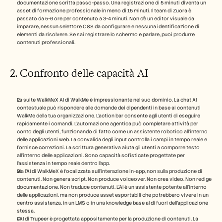
documentazione scritta passo-passo. Una registrazione di 5 minuti diventa un 
asset di formazione professionale in meno di 15 minuti. Il team di Zuora è 
passato da 5-6 ore per contenuto a 3-4 minuti. Non c'è un editor visuale da 
imparare, nessun selettore CSS da configurare e nessuna identificazione di 
elementi da risolvere. Se sai registrare lo schermo e parlare, puoi produrre 
contenuti professionali.
2. Confronto delle capacità AI
La suite WalkMeX AI di WalkMe è impressionante nel suo dominio. La chat AI 
contestuale può rispondere alle domande dei dipendenti in base ai contenuti 
WalkMe della tua organizzazione. L'action bar consente agli utenti di eseguire 
rapidamente i comandi. L'automazione agentica può completare attività per 
conto degli utenti, funzionando di fatto come un assistente robotico all'interno 
delle applicazioni web. La convalida degli input controlla i campi in tempo reale e 
fornisce correzioni. La scrittura generativa aiuta gli utenti a comporre testo 
all'interno delle applicazioni. Sono capacità sofisticate progettate per 
l'assistenza in tempo reale dentro l'app.
Ma l'AI di WalkMeX è focalizzata sull'interazione in-app, non sulla produzione di 
contenuti. Non genera script. Non produce voiceover. Non crea video. Non redige 
documentazione. Non traduce contenuti. L'AI è un assistente potente all'interno 
delle applicazioni, ma non produce asset esportabili che potrebbero vivere in un 
centro assistenza, in un LMS o in una knowledge base al di fuori dell'applicazione 
stessa.
L'AI di Trupeer è progettata appositamente per la produzione di contenuti. La 