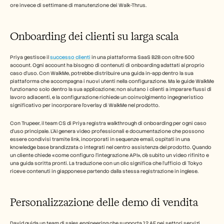
ore invece di settimane di manutenzione dei Walk-Thrus.
Onboarding dei clienti su larga scala
Priya gestisce il 
successo clienti
 in una piattaforma SaaS B2B con oltre 500 
account. Ogni account ha bisogno di contenuti di onboarding adattati al proprio 
caso d'uso. Con WalkMe, potrebbe distribuire una guida in-app dentro la sua 
piattaforma che accompagna i nuovi utenti nella configurazione. Ma le guide WalkMe 
funzionano solo dentro la sua applicazione; non aiutano i clienti a imparare flussi di 
lavoro adiacenti, e la configurazione richiede un coinvolgimento ingegneristico 
significativo per incorporare l'overlay di WalkMe nel prodotto.
Con Trupeer, il team CS di Priya registra walkthrough di onboarding per ogni caso 
d'uso principale. L'AI genera video professionali e documentazione che possono 
essere condivisi tramite link, incorporati in sequenze email, ospitati in una 
knowledge base brandizzata o integrati nel centro assistenza del prodotto. Quando 
un cliente chiede «come configuro l'integrazione API», c'è subito un video rifinito e 
una guida scritta pronti. La traduzione con un clic significa che l'ufficio di Tokyo 
riceve contenuti in giapponese partendo dalla stessa registrazione in inglese.
Personalizzazione delle demo di vendita
David guida un team di sales engineering che supporta 12 AE nei settori servizi 