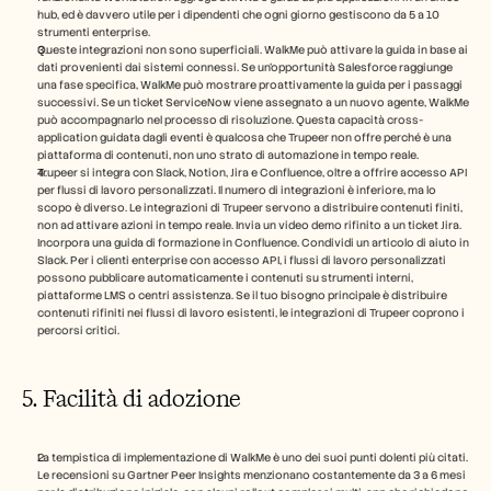
hub, ed è davvero utile per i dipendenti che ogni giorno gestiscono da 5 a 10 
strumenti enterprise.
Queste integrazioni non sono superficiali. WalkMe può attivare la guida in base ai 
dati provenienti dai sistemi connessi. Se un'opportunità Salesforce raggiunge 
una fase specifica, WalkMe può mostrare proattivamente la guida per i passaggi 
successivi. Se un ticket ServiceNow viene assegnato a un nuovo agente, WalkMe 
può accompagnarlo nel processo di risoluzione. Questa capacità cross-
application guidata dagli eventi è qualcosa che Trupeer non offre perché è una 
piattaforma di contenuti, non uno strato di automazione in tempo reale.
Trupeer si integra con Slack, Notion, Jira e Confluence, oltre a offrire accesso API 
per flussi di lavoro personalizzati. Il numero di integrazioni è inferiore, ma lo 
scopo è diverso. Le integrazioni di Trupeer servono a distribuire contenuti finiti, 
non ad attivare azioni in tempo reale. Invia un video demo rifinito a un ticket Jira. 
Incorpora una guida di formazione in Confluence. Condividi un articolo di aiuto in 
Slack. Per i clienti enterprise con accesso API, i flussi di lavoro personalizzati 
possono pubblicare automaticamente i contenuti su strumenti interni, 
piattaforme LMS o centri assistenza. Se il tuo bisogno principale è distribuire 
contenuti rifiniti nei flussi di lavoro esistenti, le integrazioni di Trupeer coprono i 
percorsi critici.
5. Facilità di adozione
La tempistica di implementazione di WalkMe è uno dei suoi punti dolenti più citati. 
Le recensioni su Gartner Peer Insights menzionano costantemente da 3 a 6 mesi 