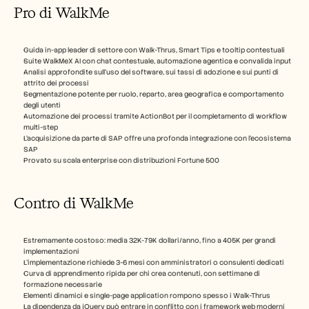
Pro di WalkMe
Guida in-app leader di settore con Walk-Thrus, Smart Tips e tooltip contestuali
Suite WalkMeX AI con chat contestuale, automazione agentica e convalida input
Analisi approfondite sull'uso del software, sui tassi di adozione e sui punti di 
attrito dei processi
Segmentazione potente per ruolo, reparto, area geografica e comportamento 
degli utenti
Automazione dei processi tramite ActionBot per il completamento di workflow 
multi-step
L'acquisizione da parte di SAP offre una profonda integrazione con l'ecosistema 
SAP
Provato su scala enterprise con distribuzioni Fortune 500
Contro di WalkMe
Estremamente costoso: media 32K-79K dollari/anno, fino a 405K per grandi 
implementazioni
L'implementazione richiede 3-6 mesi con amministratori o consulenti dedicati
Curva di apprendimento ripida per chi crea contenuti, con settimane di 
formazione necessarie
Elementi dinamici e single-page application rompono spesso i Walk-Thrus
La dipendenza da jQuery può entrare in conflitto con i framework web moderni