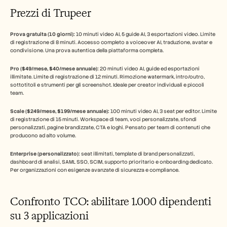
Prezzi di Trupeer
Prova gratuita (10 giorni):
 10 minuti video AI, 5 guide AI, 3 esportazioni video. Limite 
di registrazione di 8 minuti. Accesso completo a voiceover AI, traduzione, avatar e 
condivisione. Una prova autentica della piattaforma completa.
Pro ($49/mese, $40/mese annuale):
 20 minuti video AI, guide ed esportazioni 
illimitate. Limite di registrazione di 12 minuti. Rimozione watermark, intro/outro, 
sottotitoli e strumenti per gli screenshot. Ideale per creator individuali e piccoli 
team.
Scale ($249/mese, $199/mese annuale):
 100 minuti video AI, 3 seat per editor. Limite 
di registrazione di 15 minuti. Workspace di team, voci personalizzate, sfondi 
personalizzati, pagine brandizzate, CTA e loghi. Pensato per team di contenuti che 
producono ad alto volume.
Enterprise (personalizzato):
 seat illimitati, template di brand personalizzati, 
dashboard di analisi, SAML SSO, SCIM, supporto prioritario e onboarding dedicato. 
Per organizzazioni con esigenze avanzate di sicurezza e compliance.
Confronto TCO: abilitare 1.000 dipendenti 
su 3 applicazioni