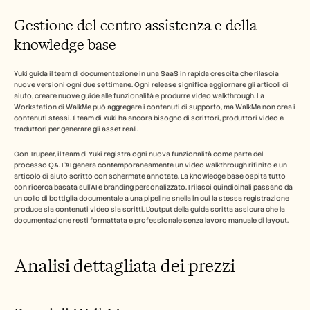
Gestione del centro assistenza e della 
knowledge base
Yuki guida il team di documentazione in una SaaS in rapida crescita che rilascia 
nuove versioni ogni due settimane. Ogni release significa aggiornare gli articoli di 
aiuto, creare nuove guide alle funzionalità e produrre video walkthrough. La 
Workstation di WalkMe può aggregare i contenuti di supporto, ma WalkMe non crea i 
contenuti stessi. Il team di Yuki ha ancora bisogno di scrittori, produttori video e 
traduttori per generare gli asset reali.
Con Trupeer, il team di Yuki registra ogni nuova funzionalità come parte del 
processo QA. L'AI genera contemporaneamente un video walkthrough rifinito e un 
articolo di aiuto scritto con schermate annotate. La knowledge base ospita tutto 
con ricerca basata sull'AI e branding personalizzato. I rilasci quindicinali passano da 
un collo di bottiglia documentale a una pipeline snella in cui la stessa registrazione 
produce sia contenuti video sia scritti. L'output della guida scritta assicura che la 
documentazione resti formattata e professionale senza lavoro manuale di layout.
Analisi dettagliata dei prezzi