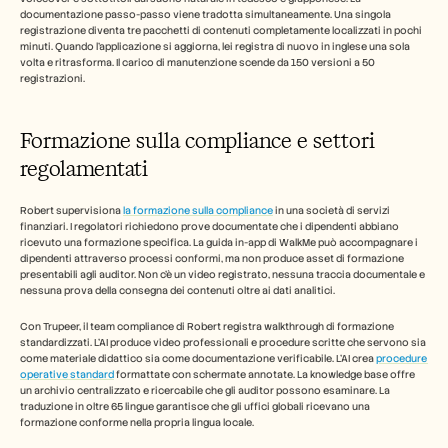
documentazione passo-passo viene tradotta simultaneamente. Una singola 
registrazione diventa tre pacchetti di contenuti completamente localizzati in pochi 
minuti. Quando l'applicazione si aggiorna, lei registra di nuovo in inglese una sola 
volta e ritrasforma. Il carico di manutenzione scende da 150 versioni a 50 
registrazioni.
Formazione sulla compliance e settori 
regolamentati
Robert supervisiona 
la formazione sulla compliance
 in una società di servizi 
finanziari. I regolatori richiedono prove documentate che i dipendenti abbiano 
ricevuto una formazione specifica. La guida in-app di WalkMe può accompagnare i 
dipendenti attraverso processi conformi, ma non produce asset di formazione 
presentabili agli auditor. Non c'è un video registrato, nessuna traccia documentale e 
nessuna prova della consegna dei contenuti oltre ai dati analitici.
Con Trupeer, il team compliance di Robert registra walkthrough di formazione 
standardizzati. L'AI produce video professionali e procedure scritte che servono sia 
come materiale didattico sia come documentazione verificabile. L'AI crea 
procedure 
operative standard
 formattate con schermate annotate. La knowledge base offre 
un archivio centralizzato e ricercabile che gli auditor possono esaminare. La 
traduzione in oltre 65 lingue garantisce che gli uffici globali ricevano una 
formazione conforme nella propria lingua locale.