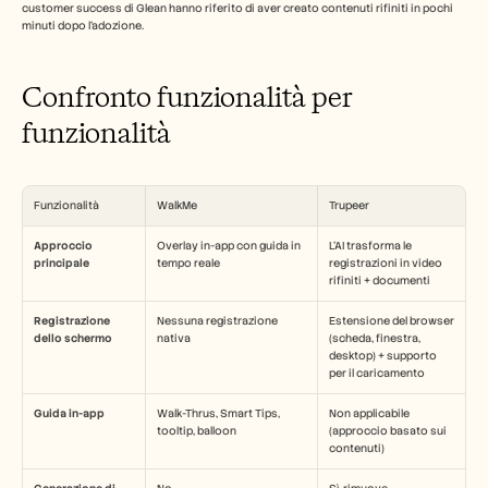
customer success di Glean hanno riferito di aver creato contenuti rifiniti in pochi 
minuti dopo l'adozione.
Confronto funzionalità per 
funzionalità
Funzionalità
WalkMe
Trupeer
Approccio 
Overlay in-app con guida in 
L'AI trasforma le 
principale
tempo reale
registrazioni in video 
rifiniti + documenti
Registrazione 
Nessuna registrazione 
Estensione del browser 
dello schermo
nativa
(scheda, finestra, 
desktop) + supporto 
per il caricamento
Guida in-app
Walk-Thrus, Smart Tips, 
Non applicabile 
tooltip, balloon
(approccio basato sui 
contenuti)