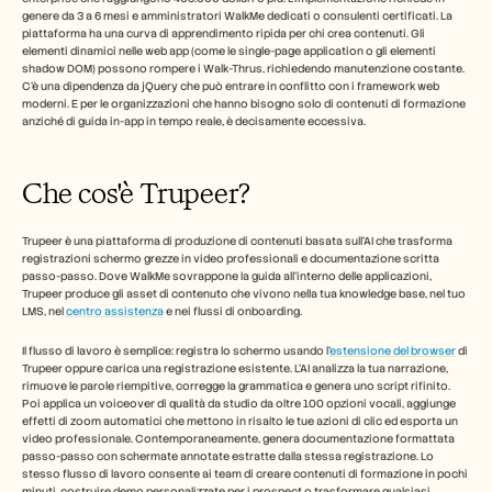
genere da 3 a 6 mesi e amministratori WalkMe dedicati o consulenti certificati. La 
piattaforma ha una curva di apprendimento ripida per chi crea contenuti. Gli 
elementi dinamici nelle web app (come le single-page application o gli elementi 
shadow DOM) possono rompere i Walk-Thrus, richiedendo manutenzione costante. 
C'è una dipendenza da jQuery che può entrare in conflitto con i framework web 
moderni. E per le organizzazioni che hanno bisogno solo di contenuti di formazione 
anziché di guida in-app in tempo reale, è decisamente eccessiva.
Che cos'è Trupeer?
Trupeer è una piattaforma di produzione di contenuti basata sull'AI che trasforma 
registrazioni schermo grezze in video professionali e documentazione scritta 
passo-passo. Dove WalkMe sovrappone la guida all'interno delle applicazioni, 
Trupeer produce gli asset di contenuto che vivono nella tua knowledge base, nel tuo 
LMS, nel 
centro assistenza
 e nei flussi di onboarding.
Il flusso di lavoro è semplice: registra lo schermo usando l'
estensione del browser
 di 
Trupeer oppure carica una registrazione esistente. L'AI analizza la tua narrazione, 
rimuove le parole riempitive, corregge la grammatica e genera uno script rifinito. 
Poi applica un voiceover di qualità da studio da oltre 100 opzioni vocali, aggiunge 
effetti di zoom automatici che mettono in risalto le tue azioni di clic ed esporta un 
video professionale. Contemporaneamente, genera documentazione formattata 
passo-passo con schermate annotate estratte dalla stessa registrazione. Lo 
stesso flusso di lavoro consente ai team di creare contenuti di formazione in pochi 
minuti, costruire demo personalizzate per i prospect o trasformare qualsiasi 