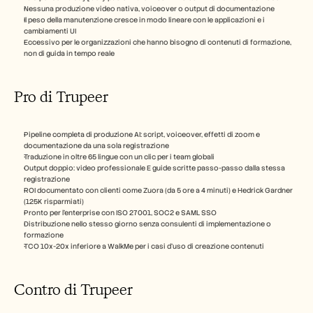
Nessuna produzione video nativa, voiceover o output di documentazione
Il peso della manutenzione cresce in modo lineare con le applicazioni e i 
cambiamenti UI
Eccessivo per le organizzazioni che hanno bisogno di contenuti di formazione, 
non di guida in tempo reale
Pro di Trupeer
Pipeline completa di produzione AI: script, voiceover, effetti di zoom e 
documentazione da una sola registrazione
Traduzione in oltre 65 lingue con un clic per i team globali
Output doppio: video professionale E guide scritte passo-passo dalla stessa 
registrazione
ROI documentato con clienti come Zuora (da 5 ore a 4 minuti) e Hedrick Gardner 
(125K risparmiati)
Pronto per l'enterprise con ISO 27001, SOC2 e SAML SSO
Distribuzione nello stesso giorno senza consulenti di implementazione o 
formazione
TCO 10x-20x inferiore a WalkMe per i casi d'uso di creazione contenuti
Contro di Trupeer