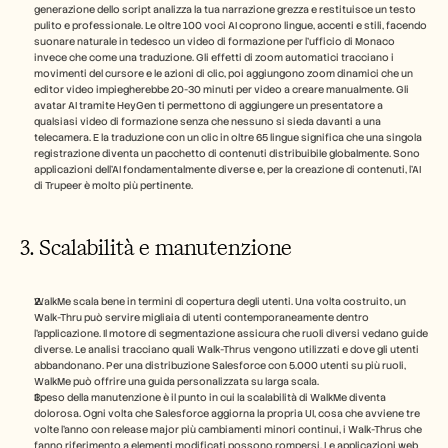
generazione dello script analizza la tua narrazione grezza e restituisce un testo 
pulito e professionale. Le oltre 100 voci AI coprono lingue, accenti e stili, facendo 
suonare naturale in tedesco un video di formazione per l'ufficio di Monaco 
invece che come una traduzione. Gli effetti di zoom automatici tracciano i 
movimenti del cursore e le azioni di clic, poi aggiungono zoom dinamici che un 
editor video impiegherebbe 20-30 minuti per video a creare manualmente. Gli 
avatar AI tramite HeyGen ti permettono di aggiungere un presentatore a 
qualsiasi video di formazione senza che nessuno si sieda davanti a una 
telecamera. E la traduzione con un clic in oltre 65 lingue significa che una singola 
registrazione diventa un pacchetto di contenuti distribuibile globalmente. Sono 
applicazioni dell'AI fondamentalmente diverse e, per la creazione di contenuti, l'AI 
di Trupeer è molto più pertinente.
3. Scalabilità e manutenzione
WalkMe scala bene in termini di copertura degli utenti. Una volta costruito, un 
Walk-Thru può servire migliaia di utenti contemporaneamente dentro 
l'applicazione. Il motore di segmentazione assicura che ruoli diversi vedano guide 
diverse. Le analisi tracciano quali Walk-Thrus vengono utilizzati e dove gli utenti 
abbandonano. Per una distribuzione Salesforce con 5.000 utenti su più ruoli, 
WalkMe può offrire una guida personalizzata su larga scala.
Il peso della manutenzione è il punto in cui la scalabilità di WalkMe diventa 
dolorosa. Ogni volta che Salesforce aggiorna la propria UI, cosa che avviene tre 
volte l'anno con release major più cambiamenti minori continui, i Walk-Thrus che 
fanno riferimento a elementi modificati possono rompersi. Le applicazioni web 