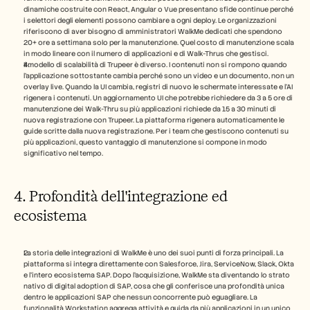
dinamiche costruite con React, Angular o Vue presentano sfide continue perché 
i selettori degli elementi possono cambiare a ogni deploy. Le organizzazioni 
riferiscono di aver bisogno di amministratori WalkMe dedicati che spendono 
20+ ore a settimana solo per la manutenzione. Quel costo di manutenzione scala 
in modo lineare con il numero di applicazioni e di Walk-Thrus che gestisci.
Il modello di scalabilità di Trupeer è diverso. I contenuti non si rompono quando 
l'applicazione sottostante cambia perché sono un video e un documento, non un 
overlay live. Quando la UI cambia, registri di nuovo le schermate interessate e l'AI 
rigenera i contenuti. Un aggiornamento UI che potrebbe richiedere da 3 a 5 ore di 
manutenzione dei Walk-Thru su più applicazioni richiede da 15 a 30 minuti di 
nuova registrazione con Trupeer. La piattaforma rigenera automaticamente le 
guide scritte dalla nuova registrazione. Per i team che gestiscono contenuti su 
più applicazioni, questo vantaggio di manutenzione si compone in modo 
significativo nel tempo.
4. Profondità dell'integrazione ed 
ecosistema
La storia delle integrazioni di WalkMe è uno dei suoi punti di forza principali. La 
piattaforma si integra direttamente con Salesforce, Jira, ServiceNow, Slack, Okta 
e l'intero ecosistema SAP. Dopo l'acquisizione, WalkMe sta diventando lo strato 
nativo di digital adoption di SAP, cosa che gli conferisce una profondità unica 
dentro le applicazioni SAP che nessun concorrente può eguagliare. La 
funzionalità Workstation aggrega attività e guida da più applicazioni in un unico 