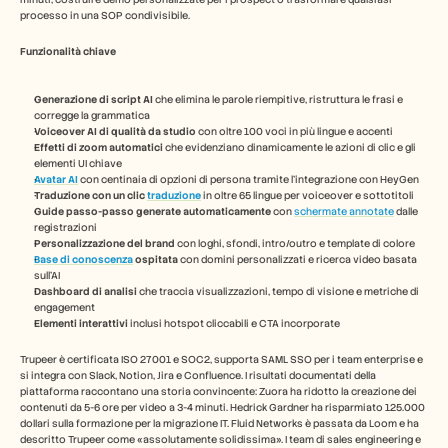
processo in una SOP condivisibile.
Funzionalità chiave
Generazione di script AI
 che elimina le parole riempitive, ristruttura le frasi e 
corregge la grammatica
Voiceover AI di qualità da studio
 con oltre 100 voci in più lingue e accenti
Effetti di zoom automatici
 che evidenziano dinamicamente le azioni di clic e gli 
elementi UI chiave
Avatar AI
 con centinaia di opzioni di persona tramite l'integrazione con HeyGen
Traduzione con un clic 
traduzione
 in oltre 65 lingue per voiceover e sottotitoli
Guide passo-passo generate automaticamente
 con 
schermate annotate
 dalle 
registrazioni
Personalizzazione del brand
 con loghi, sfondi, intro/outro e template di colore
Base di conoscenza
 ospitata
 con domini personalizzati e ricerca video basata 
sull'AI
Dashboard di analisi
 che traccia visualizzazioni, tempo di visione e metriche di 
engagement
Elementi interattivi
 inclusi hotspot cliccabili e CTA incorporate
Trupeer è certificata ISO 27001 e SOC2, supporta SAML SSO per i team enterprise e 
si integra con Slack, Notion, Jira e Confluence. I risultati documentati della 
piattaforma raccontano una storia convincente: Zuora ha ridotto la creazione dei 
contenuti da 5-6 ore per video a 3-4 minuti. Hedrick Gardner ha risparmiato 125.000 
dollari sulla formazione per la migrazione IT. Fluid Networks è passata da Loom e ha 
descritto Trupeer come «assolutamente solidissima». I team di sales engineering e 