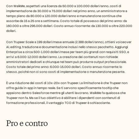
Con WalkMe, aspettati una licenza da 50.000 a 100.000 dollari/anno, costi di 
implementazione da 30.000 a 75.000 dollari nel primo anno, un amministratore a 
tempo pieno da 80.000 a 120.000 dollari/anno e manutenzione continua che 
assorbe da 15 a 25 ore a settimana. Costo totale di possesso del primo anno: da 
160.000 a oltre 295.000 dollari. Costo annuo ricorrente: da 130.000 a oltre 220.000 
dollari.
Con Trupeer Scale a 199 dollari/mese annuale (2.388 dollari/anno), ottieni voiceover 
AI, editing, traduzione e documentazione inclusi nello stesso pacchetto. Aggiungi 
Enterprise a circa 500-1.000 dollari/mese per team più grandi con requisiti SSO, e 
arrivi a 6.000-12.000 dollari/anno. La creazione dei contenuti non richiede 
amministratori dedicati e chiunque nel team può produrre output professionale. 
Costo totale del primo anno: 6.000-15.000 dollari. Costo annuo ricorrente: lo 
stesso, poiché non ci sono costi di implementazione o manutenzione pesante.
È una riduzione dei costi di 10x-20x con Trupeer. La limitazione è che Trupeer non 
offre guida in-app in tempo reale. Se ti servono specificamente tooltip che 
appaiono dentro Salesforce mentre gli utenti lavorano, WalkMe fa qualcosa che 
Trupeer non fa. Ma se il tuo obiettivo è abilitare i dipendenti con contenuti di 
formazione professionali, il vantaggio TCO di Trupeer è schiacciante.
Pro e contro