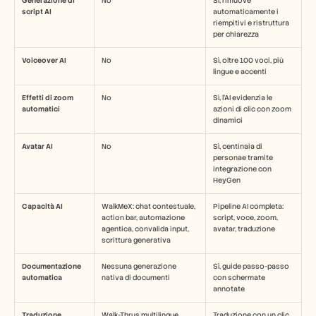
Generazione di 
No
Sì, rimuove 
script AI
automaticamente i 
riempitivi e ristruttura 
per chiarezza
Voiceover AI
No
Sì, oltre 100 voci, più 
lingue e accenti
Effetti di zoom 
No
Sì, l'AI evidenzia le 
automatici
azioni di clic con zoom 
dinamici
Avatar AI
No
Sì, centinaia di 
personae tramite 
integrazione con 
HeyGen
Capacità AI
WalkMeX: chat contestuale, 
Pipeline AI completa: 
action bar, automazione 
script, voce, zoom, 
agentica, convalida input, 
avatar, traduzione
scrittura generativa
Documentazione 
Nessuna generazione 
Sì, guide passo-passo 
automatica
nativa di documenti
con schermate 
annotate
Traduzione
Walk-Thrus multilingue 
Traduzione con un clic 