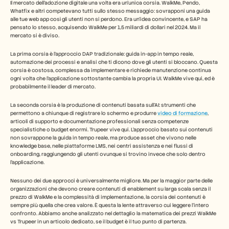
Il mercato dell'adozione digitale una volta era un'unica corsia. WalkMe, Pendo, 
Whatfix e altri competevano tutti sullo stesso messaggio: sovrapponi una guida 
alle tue web app così gli utenti non si perdono. Era un'idea convincente, e SAP ha 
pensato lo stesso, acquisendo WalkMe per 1,5 miliardi di dollari nel 2024. Ma il 
mercato si è diviso.
La prima corsia è l'approccio DAP tradizionale: guida in-app in tempo reale, 
automazione dei processi e analisi che ti dicono dove gli utenti si bloccano. Questa 
corsia è costosa, complessa da implementare e richiede manutenzione continua 
ogni volta che l'applicazione sottostante cambia la propria UI. WalkMe vive qui, ed è 
probabilmente il leader di mercato.
La seconda corsia è la produzione di contenuti basata sull'AI: strumenti che 
permettono a chiunque di registrare lo schermo e produrre 
video di formazione
, 
articoli di supporto e documentazione professionali senza competenze 
specialistiche o budget enormi. Trupeer vive qui. L'approccio basato sui contenuti 
non sovrappone la guida in tempo reale, ma produce asset che vivono nelle 
knowledge base, nelle piattaforme LMS, nei centri assistenza e nei flussi di 
onboarding, raggiungendo gli utenti ovunque si trovino invece che solo dentro 
l'applicazione.
Nessuno dei due approcci è universalmente migliore. Ma per la maggior parte delle 
organizzazioni che devono creare contenuti di enablement su larga scala senza il 
prezzo di WalkMe e la complessità di implementazione, la corsia dei contenuti è 
sempre più quella che crea valore. È questa la lente attraverso cui leggere l'intero 
confronto. Abbiamo anche analizzato nel dettaglio la matematica dei prezzi WalkMe 
vs Trupeer in un articolo dedicato, se il budget è il tuo punto di partenza.