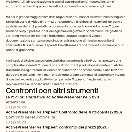
WalkMeX AI, l'hub Workstation e le analisi approfondite forniscono insight e 
automazione che gli approcci basati sui contenuti non possono replicare.
Ma per la grande maggioranza delle organizzazioni, Trupeer è l'investimento migliore. 
Se hai bisogno di video di formazione, contenuti di onboarding, articoli del centro 
assistenza, demo di prodotto o documentazione per la knowledge base, Trupeer 
fornisce output professionali da registrazioni grezze in pochi minuti. L'AI gestisce 
scripting, voiceover, editing e traduzione. L'output doppio di video e 
documentazione scritta da una singola registrazione elimina la necessità di 
strumenti e flussi di lavoro separati. E la differenza di costo non è marginale; è di un 
ordine di grandezza.
In sintesi:
 WalkMe è una potente piattaforma enterprise DAP con un prezzo e una 
complessità coerenti. Trupeer è una piattaforma di produzione di contenuti AI che 
trasforma le registrazioni in video e documentazione professionali a una frazione 
del costo e dei tempi. Per i team che devono creare contenuti di enablement invece 
di costruire overlay applicativi in tempo reale, Trupeer offre più valore, più 
rapidamente e a un costo drasticamente inferiore.
Confronti con altri strumenti
Le migliori alternative ad ActivePresenter nel 2026
Alternative
16 apr 2026
ActivePresenter vs Trupeer: Confronto delle funzionalità (2026)
Confronto delle funzionalità
16 apr 2026
ActivePresenter vs Trupeer: confronto dei prezzi (2026)