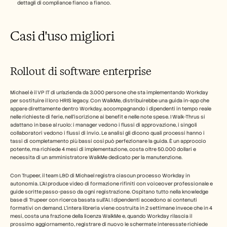
dettagli di compliance fianco a fianco.
Casi d'uso migliori
Rollout di software enterprise
Michael è il VP IT di un'azienda da 3.000 persone che sta implementando Workday 
per sostituire il loro HRIS legacy. Con WalkMe, distribuirebbe una guida in-app che 
appare direttamente dentro Workday, accompagnando i dipendenti in tempo reale 
nelle richieste di ferie, nell'iscrizione ai benefit e nelle note spese. I Walk-Thrus si 
adattano in base al ruolo: i manager vedono i flussi di approvazione, i singoli 
collaboratori vedono i flussi di invio. Le analisi gli dicono quali processi hanno i 
tassi di completamento più bassi così può perfezionare la guida. È un approccio 
potente, ma richiede 4 mesi di implementazione, costa oltre 50.000 dollari e 
necessita di un amministratore WalkMe dedicato per la manutenzione.
Con Trupeer, il team L&D di Michael registra ciascun processo Workday in 
autonomia. L'AI produce video di formazione rifiniti con voiceover professionale e 
guide scritte passo-passo da ogni registrazione. Ospitano tutto nella knowledge 
base di Trupeer con ricerca basata sull'AI. I dipendenti accedono ai contenuti 
formativi on demand. L'intera libreria viene costruita in 2 settimane invece che in 4 
mesi, costa una frazione della licenza WalkMe e, quando Workday rilascia il 
prossimo aggiornamento, registrare di nuovo le schermate interessate richiede 