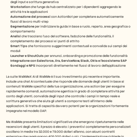
degli input e scrittura generativa
Workstation
 che funge da hub centralizzato per i dipendenti aggregando le 
attività tra le applicazioni
Automazione dei processi
 con ActionBot per completare automaticamente 
flussi di lavoro multi-step
Segmentazione
 per indirizzare la guida in base a ruolo, reparto, area geografica o 
comportamento
Analisi
 che tracciano l'uso del software, l'adozione delle funzionalità, il 
completamento dei processi e i punti di attrito
Smart Tips
 che forniscono suggerimenti contestuali e convalida sui campi dei 
moduli
Launcher e ShoutOuts
 per annunci, onboarding e promozione delle funzionalità
Integrazione con Salesforce, Jira, ServiceNow, Slack, Okta e l'ecosistema SAP
Sondaggi e NPS
 incorporati direttamente nei flussi di lavoro dell'applicazione
La suite WalkMeX AI di WalkMe è il suo investimento più recente e importante. 
Include una chat AI contestuale che risponde alle domande degli utenti in base ai 
contenuti WalkMe specifici della tua organizzazione, una action bar per eseguire 
rapidamente comandi, automazione agentica in grado di completare attività per 
conto degli utenti, convalida degli input che controlla i campi in tempo reale e 
scrittura generativa che aiuta gli utenti a comporre testi all'interno delle 
applicazioni. Si tratta di capacità davvero potenti per le organizzazioni fortemente 
impegnate nel modello DAP.
Ma WalkMe presenta limitazioni significative che emergono ripetutamente nelle 
recensioni degli utenti. Il prezzo è elevato: i preventivi completamente personalizzati 
oscillano in media tra 32.000 e 79.000 dollari all'anno, con alcuni contratti 
enterprise che raggiungono 405.000 dollari o più. L'implementazione richiede in 