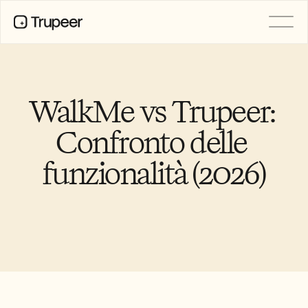
PRODOTTO
Video
Documentazione
WalkMe vs Trupeer: 
Traduzione
Base di conoscenza
Confronto delle 
Avatar IA
Kit del marchio
funzionalità (2026)
Pagine condivise
Registrazione dello schermo AI
RISORSE
Campioni del cambiamento con 
l’IA
Centro di fiducia
Rilasci di Prodotto
Modelli di documenti