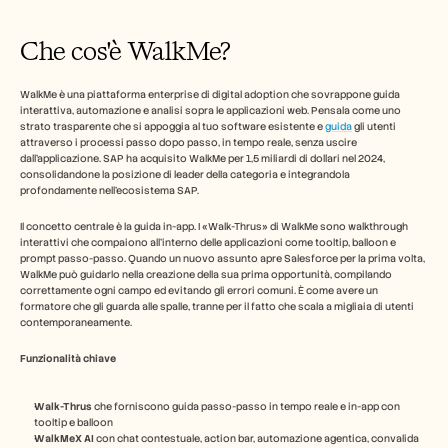
Che cos'è WalkMe?
WalkMe è una piattaforma enterprise di digital adoption che sovrappone guida 
interattiva, automazione e analisi sopra le applicazioni web. Pensala come uno 
strato trasparente che si appoggia al tuo software esistente e 
guida
 gli utenti 
attraverso i processi passo dopo passo, in tempo reale, senza uscire 
dall'applicazione. SAP ha acquisito WalkMe per 1,5 miliardi di dollari nel 2024, 
consolidandone la posizione di leader della categoria e integrandola 
profondamente nell'ecosistema SAP.
Il concetto centrale è la guida in-app. I «Walk-Thrus» di WalkMe sono walkthrough 
interattivi che compaiono all'interno delle applicazioni come tooltip, balloon e 
prompt passo-passo. Quando un nuovo assunto apre Salesforce per la prima volta, 
WalkMe può guidarlo nella creazione della sua prima opportunità, compilando 
correttamente ogni campo ed evitando gli errori comuni. È come avere un 
formatore che gli guarda alle spalle, tranne per il fatto che scala a migliaia di utenti 
contemporaneamente.
Funzionalità chiave
Walk-Thrus
 che forniscono guida passo-passo in tempo reale e in-app con 
tooltip e balloon
WalkMeX AI
 con chat contestuale, action bar, automazione agentica, convalida 