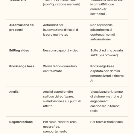
(configurazione manuale)
in oltre 65 lingue 
(voiceover + 
sottotitoli)
Automazione dei 
ActionBot per 
Non applicabile 
processi
l'automazione di flussi di 
(piattaforma di 
lavoro multi-step
contenuti, non di 
automazione)
Editing video
Nessuna capacità video
Suite di editing basata 
sull'AI (via browser)
Knowledge base
Workstation come hub 
Knowledge base 
centralizzato
ospitata con domini 
personalizzati e ricerca 
AI
Analisi
Analisi approfondite 
Visualizzazioni, tempo 
sull'uso del software, 
di visione, metriche di 
sull'adozione e sui punti di 
engagement, 
attrito
dashboard in tempo 
reale
Segmentazione
Per ruolo, reparto, area 
Per team e workspace
geografica, 
comportamento