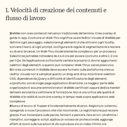
1. Velocità di creazione dei contenuti e 
flusso di lavoro
WalkMe non crea contenuti nel senso tradizionale del termine. Crea overlay di 
guida in-app. Costruire un Walk-Thru significa usare l'editor visuale di WalkMe per 
definire ogni passaggio, selezionare gli elementi UI che attivano ogni tooltip, 
scrivere il testo di ogni prompt, configurare le regole di segmentazione e testare 
su diversi browser. Un Walk-Thru moderatamente complesso per un processo 
Salesforce potrebbe richiedere da 2 a 4 ore per essere costruito e altre 1-2 ore 
per il QA. Se l'applicazione sottostante cambia la propria UI, dovrai aggiornare i 
selettori degli elementi, e questo può rompere i Walk-Thrus senza preavviso.
Chi crea contenuti in WalkMe deve essere formato sulla piattaforma stessa. 
L'editor visuale non è semplice quanto un drag-and-drop. Incontrerai selettori 
CSS, dipendenze da jQuery e difficoltà di identificazione degli elementi, 
soprattutto con le single-page application dinamiche. La maggior parte delle 
organizzazioni assume amministratori WalkMe certificati oppure dedica membri 
del team esistente a settimane di formazione. Non è una critica alla qualità di 
WalkMe; è la realtà di costruire overlay in tempo reale sopra applicazioni web 
complesse.
Il flusso di lavoro di Trupeer è fondamentalmente diverso. Registra lo schermo, 
spiegando a voce il processo che stai mostrando. La registrazione può essere 
grezza. Puoi inciampare sulle parole, fermarti a pensare, fare errori. L'AI elimina i 
riempitivi, corregge lo script, applica un voiceover professionale, aggiunge 
effetti di zoom sulle tue azioni di clic e produce sia un video rifinito sia 