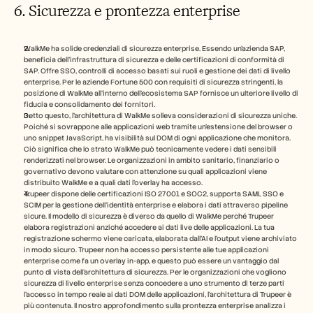
6. Sicurezza e prontezza enterprise
WalkMe ha solide credenziali di sicurezza enterprise. Essendo un'azienda SAP, 
beneficia dell'infrastruttura di sicurezza e delle certificazioni di conformità di 
SAP. Offre SSO, controlli di accesso basati sui ruoli e gestione dei dati di livello 
enterprise. Per le aziende Fortune 500 con requisiti di sicurezza stringenti, la 
posizione di WalkMe all'interno dell'ecosistema SAP fornisce un ulteriore livello di 
fiducia e consolidamento dei fornitori.
Detto questo, l'architettura di WalkMe solleva considerazioni di sicurezza uniche. 
Poiché si sovrappone alle applicazioni web tramite un'estensione del browser o 
uno snippet JavaScript, ha visibilità sul DOM di ogni applicazione che monitora. 
Ciò significa che lo strato WalkMe può tecnicamente vedere i dati sensibili 
renderizzati nel browser. Le organizzazioni in ambito sanitario, finanziario o 
governativo devono valutare con attenzione su quali applicazioni viene 
distribuito WalkMe e a quali dati l'overlay ha accesso.
Trupeer dispone delle certificazioni ISO 27001 e SOC2, supporta SAML SSO e 
SCIM per la gestione dell'identità enterprise e elabora i dati attraverso pipeline 
sicure. Il modello di sicurezza è diverso da quello di WalkMe perché Trupeer 
elabora registrazioni anziché accedere ai dati live delle applicazioni. La tua 
registrazione schermo viene caricata, elaborata dall'AI e l'output viene archiviato 
in modo sicuro. Trupeer non ha accesso persistente alle tue applicazioni 
enterprise come fa un overlay in-app, e questo può essere un vantaggio dal 
punto di vista dell'architettura di sicurezza. Per le organizzazioni che vogliono 
sicurezza di livello enterprise senza concedere a uno strumento di terze parti 
l'accesso in tempo reale ai dati DOM delle applicazioni, l'architettura di Trupeer è 
più contenuta. Il nostro approfondimento sulla prontezza enterprise analizza i 