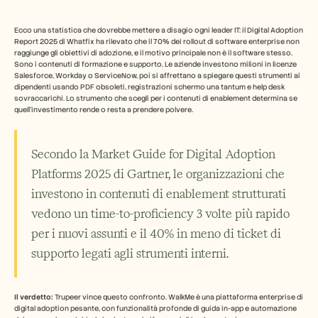
Industry
Free Tools
Domande frequenti
Ecco una statistica che dovrebbe mettere a disagio ogni leader IT: il Digital Adoption 
Annuncio
Report 2025 di Whatfix ha rilevato che il 70% dei rollout di software enterprise non 
raggiunge gli obiettivi di adozione, e il motivo principale non è il software stesso. 
Programma Partner
Sono i contenuti di formazione e supporto. Le aziende investono milioni in licenze 
CASI D'USO
Salesforce, Workday o ServiceNow, poi si affrettano a spiegare questi strumenti ai 
Gestione del cambiamento
dipendenti usando PDF obsoleti, registrazioni schermo una tantum e help desk 
Abilitazione alle vendite
sovraccarichi. Lo strumento che scegli per i contenuti di enablement determina se 
quell'investimento rende o resta a prendere polvere.
Pre-vendita
Marketing di prodotto
Successo del cliente
Formazione
Secondo la Market Guide for Digital Adoption 
See more
Platforms 2025 di Gartner, le organizzazioni che 
investono in contenuti di enablement strutturati 
vedono un time-to-proficiency 3 volte più rapido 
Storie dei clienti
per i nuovi assunti e il 40% in meno di ticket di 
supporto legati agli strumenti interni.
Centro assistenza
Prezzi
Il verdetto:
 Trupeer vince questo confronto. WalkMe è una piattaforma enterprise di 
digital adoption pesante, con funzionalità profonde di guida in-app e automazione 