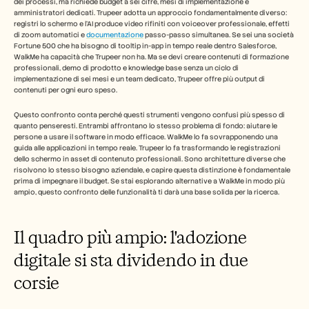
dei processi, ma richiede budget a sei cifre, mesi di implementazione e 
amministratori dedicati. Trupeer adotta un approccio fondamentalmente diverso: 
Carriere
registri lo schermo e l'AI produce video rifiniti con voiceover professionale, effetti 
di zoom automatici e 
documentazione
 passo-passo simultanea. Se sei una società 
Fortune 500 che ha bisogno di tooltip in-app in tempo reale dentro Salesforce, 
Prenota una demo
WalkMe ha capacità che Trupeer non ha. Ma se devi creare contenuti di formazione 
professionali, demo di prodotto e knowledge base senza un ciclo di 
implementazione di sei mesi e un team dedicato, Trupeer offre più output di 
Inizia la prova gratuita
contenuti per ogni euro speso.
Questo confronto conta perché questi strumenti vengono confusi più spesso di 
quanto penseresti. Entrambi affrontano lo stesso problema di fondo: aiutare le 
persone a usare il software in modo efficace. WalkMe lo fa sovrapponendo una 
guida alle applicazioni in tempo reale. Trupeer lo fa trasformando le registrazioni 
dello schermo in asset di contenuto professionali. Sono architetture diverse che 
risolvono lo stesso bisogno aziendale, e capire questa distinzione è fondamentale 
prima di impegnare il budget. Se stai esplorando alternative a WalkMe in modo più 
ampio, questo confronto delle funzionalità ti darà una base solida per la ricerca.
Il quadro più ampio: l'adozione 
digitale si sta dividendo in due 
corsie