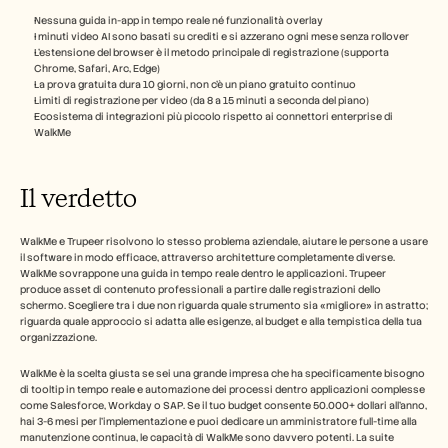
Nessuna guida in-app in tempo reale né funzionalità overlay
I minuti video AI sono basati su crediti e si azzerano ogni mese senza rollover
L'estensione del browser è il metodo principale di registrazione (supporta 
Chrome, Safari, Arc, Edge)
La prova gratuita dura 10 giorni, non c'è un piano gratuito continuo
Limiti di registrazione per video (da 8 a 15 minuti a seconda del piano)
Ecosistema di integrazioni più piccolo rispetto ai connettori enterprise di 
WalkMe
Il verdetto 
WalkMe e Trupeer risolvono lo stesso problema aziendale, aiutare le persone a usare 
il software in modo efficace, attraverso architetture completamente diverse. 
WalkMe sovrappone una guida in tempo reale dentro le applicazioni. Trupeer 
produce asset di contenuto professionali a partire dalle registrazioni dello 
schermo. Scegliere tra i due non riguarda quale strumento sia «migliore» in astratto; 
riguarda quale approccio si adatta alle esigenze, al budget e alla tempistica della tua 
organizzazione.
WalkMe è la scelta giusta se sei una grande impresa che ha specificamente bisogno 
di tooltip in tempo reale e automazione dei processi dentro applicazioni complesse 
come Salesforce, Workday o SAP. Se il tuo budget consente 50.000+ dollari all'anno, 
hai 3-6 mesi per l'implementazione e puoi dedicare un amministratore full-time alla 
manutenzione continua, le capacità di WalkMe sono davvero potenti. La suite 