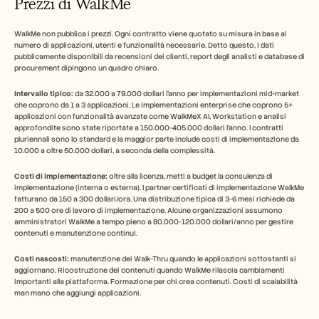
Prezzi di WalkMe
WalkMe non pubblica i prezzi. Ogni contratto viene quotato su misura in base al 
numero di applicazioni, utenti e funzionalità necessarie. Detto questo, i dati 
pubblicamente disponibili da recensioni dei clienti, report degli analisti e database di 
procurement dipingono un quadro chiaro.
Intervallo tipico:
 da 32.000 a 79.000 dollari l'anno per implementazioni mid-market 
che coprono da 1 a 3 applicazioni. Le implementazioni enterprise che coprono 5+ 
applicazioni con funzionalità avanzate come WalkMeX AI, Workstation e analisi 
approfondite sono state riportate a 150.000-405.000 dollari l'anno. I contratti 
pluriennali sono lo standard e la maggior parte include costi di implementazione da 
10.000 a oltre 50.000 dollari, a seconda della complessità.
Costi di implementazione:
 oltre alla licenza, metti a budget la consulenza di 
implementazione (interna o esterna). I partner certificati di implementazione WalkMe 
fatturano da 150 a 300 dollari/ora. Una distribuzione tipica di 3-6 mesi richiede da 
200 a 500 ore di lavoro di implementazione. Alcune organizzazioni assumono 
amministratori WalkMe a tempo pieno a 80.000-120.000 dollari/anno per gestire 
contenuti e manutenzione continui.
Costi nascosti:
 manutenzione dei Walk-Thru quando le applicazioni sottostanti si 
aggiornano. Ricostruzione dei contenuti quando WalkMe rilascia cambiamenti 
importanti alla piattaforma. Formazione per chi crea contenuti. Costi di scalabilità 
man mano che aggiungi applicazioni.