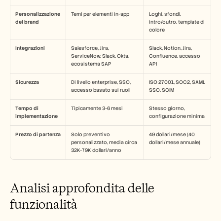
Personalizzazione 
Temi per elementi in-app
Loghi, sfondi, 
del brand
intro/outro, template di 
colore
Integrazioni
Salesforce, Jira, 
Slack, Notion, Jira, 
ServiceNow, Slack, Okta, 
Confluence, accesso 
ecosistema SAP
API
Sicurezza
Di livello enterprise, SSO, 
ISO 27001, SOC2, SAML 
accesso basato sui ruoli
SSO, SCIM
Tempo di 
Tipicamente 3-6 mesi
Stesso giorno, 
implementazione
configurazione minima
Prezzo di partenza
Solo preventivo 
49 dollari/mese (40 
personalizzato, media circa 
dollari/mese annuale)
32K-79K dollari/anno
Analisi approfondita delle 
funzionalità