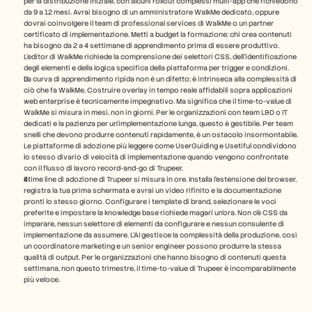
per la distribuzione iniziale, con alcuni rollout complessi multi-app che richiedono 
da 9 a 12 mesi. Avrai bisogno di un amministratore WalkMe dedicato, oppure 
dovrai coinvolgere il team di professional services di WalkMe o un partner 
certificato di implementazione. Metti a budget la formazione: chi crea contenuti 
ha bisogno da 2 a 4 settimane di apprendimento prima di essere produttivo. 
L'editor di WalkMe richiede la comprensione dei selettori CSS, dell'identificazione 
degli elementi e della logica specifica della piattaforma per trigger e condizioni.
La curva di apprendimento ripida non è un difetto; è intrinseca alla complessità di 
ciò che fa WalkMe. Costruire overlay in tempo reale affidabili sopra applicazioni 
web enterprise è tecnicamente impegnativo. Ma significa che il time-to-value di 
WalkMe si misura in mesi, non in giorni. Per le organizzazioni con team L&D o IT 
dedicati e la pazienza per un'implementazione lunga, questo è gestibile. Per team 
snelli che devono produrre contenuti rapidamente, è un ostacolo insormontabile. 
Le piattaforme di adozione più leggere come UserGuiding e Usetiful condividono 
lo stesso divario di velocità di implementazione quando vengono confrontate 
con il flusso di lavoro record-and-go di Trupeer.
Il time line di adozione di Trupeer si misura in ore. Installa l'estensione del browser, 
registra la tua prima schermata e avrai un video rifinito e la documentazione 
pronti lo stesso giorno. Configurare i template di brand, selezionare le voci 
preferite e impostare la knowledge base richiede magari un'ora. Non c'è CSS da 
imparare, nessun selettore di elementi da configurare e nessun consulente di 
implementazione da assumere. L'AI gestisce la complessità della produzione, così 
un coordinatore marketing e un senior engineer possono produrre la stessa 
qualità di output. Per le organizzazioni che hanno bisogno di contenuti questa 
settimana, non questo trimestre, il time-to-value di Trupeer è incomparabilmente 
più veloce.