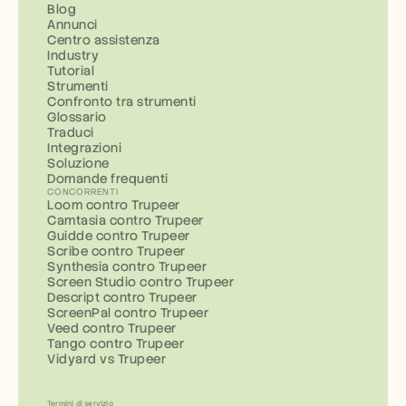
Blog
Annunci
Centro assistenza
Industry
Tutorial
Strumenti
Confronto tra strumenti
Glossario
Traduci
Integrazioni
Soluzione
Domande frequenti
CONCORRENTI
Loom contro Trupeer
Camtasia contro Trupeer
Guidde contro Trupeer
Scribe contro Trupeer
Synthesia contro Trupeer
Screen Studio contro Trupeer
Descript contro Trupeer
ScreenPal contro Trupeer
Veed contro Trupeer
Tango contro Trupeer
Vidyard vs Trupeer
Termini di servizio