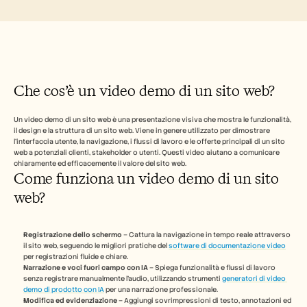
Industry
Free Tools
Domande frequenti
Annuncio
Programma Partner
CASI D'USO
Gestione del cambiamento
Che cos’è un video demo di un sito web?
Abilitazione alle vendite
Pre-vendita
Marketing di prodotto
Un video demo di un sito web è una presentazione visiva che mostra le funzionalità, 
il design e la struttura di un sito web. Viene in genere utilizzato per dimostrare 
Successo del cliente
l’interfaccia utente, la navigazione, i flussi di lavoro e le offerte principali di un sito 
Formazione
web a potenziali clienti, stakeholder o utenti. Questi video aiutano a comunicare 
See more
chiaramente ed efficacemente il valore del sito web.
Come funziona un video demo di un sito 
web?
Storie dei clienti
Registrazione dello schermo
 – Cattura la navigazione in tempo reale attraverso 
Centro assistenza
il sito web, seguendo le migliori pratiche del 
software di documentazione video
per registrazioni fluide e chiare. 
Narrazione e voci fuori campo con IA
 – Spiega funzionalità e flussi di lavoro 
senza registrare manualmente l'audio, utilizzando strumenti 
generatori di video 
Prezzi
demo di prodotto con IA
 per una narrazione professionale. 
Modifica ed evidenziazione
 – Aggiungi sovrimpressioni di testo, annotazioni ed 