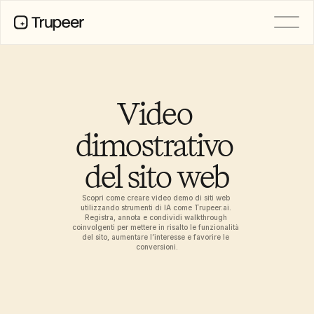
PRODOTTO
Video
Documentazione
Video 
Traduzione
Base di conoscenza
dimostrativo 
Avatar IA
Kit del marchio
del sito web
Pagine condivise
Registrazione dello schermo AI
Scopri come creare video demo di siti web 
utilizzando strumenti di IA come Trupeer.ai. 
Registra, annota e condividi walkthrough 
coinvolgenti per mettere in risalto le funzionalità 
RISORSE
del sito, aumentare l’interesse e favorire le 
conversioni.
Campioni del cambiamento con 
l’IA
Centro di fiducia
Rilasci di Prodotto
Modelli di documenti