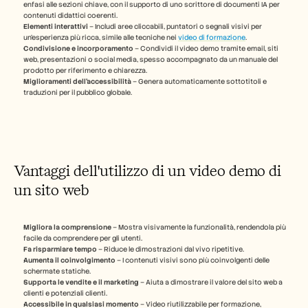
enfasi alle sezioni chiave, con il supporto di uno scrittore di documenti IA per 
contenuti didattici coerenti.
Carriere
Elementi interattivi
 – Includi aree cliccabili, puntatori o segnali visivi per 
un'esperienza più ricca, simile alle tecniche nei 
video di formazione
.
Condivisione e incorporamento
 – Condividi il video demo tramite email, siti 
Prenota una demo
web, presentazioni o social media, spesso accompagnato da un manuale del 
prodotto per riferimento e chiarezza. 
Inizia la prova gratuita
Miglioramenti dell'accessibilità
 – Genera automaticamente sottotitoli e 
traduzioni per il pubblico globale.
Vantaggi dell'utilizzo di un video demo di 
un sito web
Migliora la comprensione
 – Mostra visivamente la funzionalità, rendendola più 
facile da comprendere per gli utenti.
Fa risparmiare tempo
 – Riduce le dimostrazioni dal vivo ripetitive.
Aumenta il coinvolgimento
 – I contenuti visivi sono più coinvolgenti delle 
schermate statiche.
Supporta le vendite e il marketing
 – Aiuta a dimostrare il valore del sito web a 
clienti e potenziali clienti.
Accessibile in qualsiasi momento
 – Video riutilizzabile per formazione, 