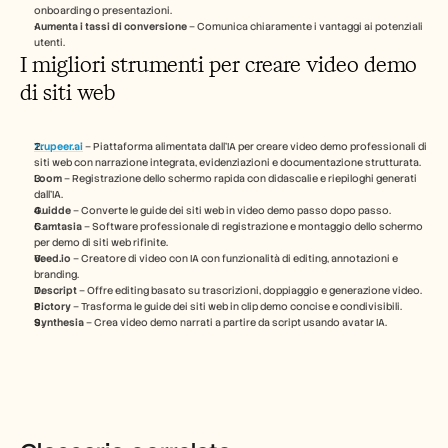
onboarding o presentazioni.
Aumenta i tassi di conversione
 – Comunica chiaramente i vantaggi ai potenziali 
utenti.
I migliori strumenti per creare video demo 
di siti web
Trupeer.ai
 – Piattaforma alimentata dall’IA per creare video demo professionali di 
siti web con narrazione integrata, evidenziazioni e documentazione strutturata.
Loom
 – Registrazione dello schermo rapida con didascalie e riepiloghi generati 
dall’IA.
Guidde
 – Converte le guide dei siti web in video demo passo dopo passo.
Camtasia
 – Software professionale di registrazione e montaggio dello schermo 
per demo di siti web rifinite.
Veed.io
 – Creatore di video con IA con funzionalità di editing, annotazioni e 
branding.
Descript
 – Offre editing basato su trascrizioni, doppiaggio e generazione video.
Pictory
 – Trasforma le guide dei siti web in clip demo concise e condivisibili.
Synthesia
 – Crea video demo narrati a partire da script usando avatar IA.