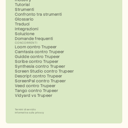
Tutorial
Strumenti
Confronto tra strumenti
Glossario
Traduci
Integrazioni
Soluzione
Domande frequenti
CONCORRENTI
Loom contro Trupeer
Camtasia contro Trupeer
Guidde contro Trupeer
Scribe contro Trupeer
Synthesia contro Trupeer
Screen Studio contro Trupeer
Descript contro Trupeer
ScreenPal contro Trupeer
Veed contro Trupeer
Tango contro Trupeer
Vidyard vs Trupeer
Termini di servizio
Informativa sulla privacy