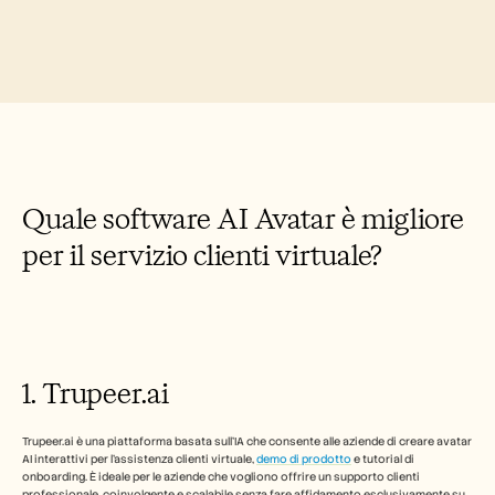
Industry
Free Tools
Domande frequenti
Annuncio
Programma Partner
CASI D'USO
Gestione del cambiamento
Abilitazione alle vendite
Pre-vendita
Marketing di prodotto
Quale software AI Avatar è migliore 
Successo del cliente
Formazione
per il servizio clienti virtuale?
See more
Storie dei clienti
1. Trupeer.ai
Centro assistenza
Trupeer.ai è una piattaforma basata sull'IA che consente alle aziende di creare avatar 
Prezzi
AI interattivi per l'assistenza clienti virtuale, 
demo di prodotto
 e tutorial di 
onboarding. È ideale per le aziende che vogliono offrire un supporto clienti 
professionale, coinvolgente e scalabile senza fare affidamento esclusivamente su 