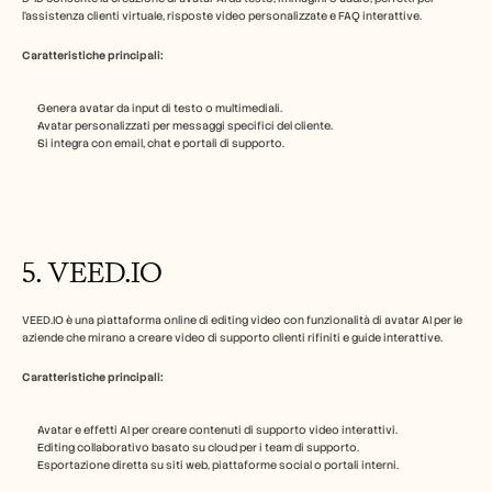
l'assistenza clienti virtuale, risposte video personalizzate e FAQ interattive.
Caratteristiche principali:
Genera avatar da input di testo o multimediali.
Avatar personalizzati per messaggi specifici del cliente.
Si integra con email, chat e portali di supporto.
5. VEED.IO
VEED.IO è una piattaforma online di editing video con funzionalità di avatar AI per le 
aziende che mirano a creare video di supporto clienti rifiniti e guide interattive.
Caratteristiche principali:
Avatar e effetti AI per creare contenuti di supporto video interattivi.
Editing collaborativo basato su cloud per i team di supporto.
Esportazione diretta su siti web, piattaforme social o portali interni.