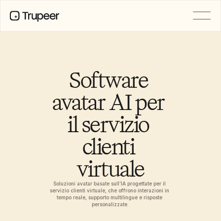
PRODOTTO
Video
Documentazione
Software 
Traduzione
Base di conoscenza
avatar AI per 
Avatar IA
Kit del marchio
il servizio 
Pagine condivise
Registrazione dello schermo AI
clienti 
virtuale
RISORSE
Campioni del cambiamento con 
l’IA
Soluzioni avatar basate sull’IA progettate per il 
servizio clienti virtuale, che offrono interazioni in 
Centro di fiducia
tempo reale, supporto multilingue e risposte 
Rilasci di Prodotto
personalizzate.
Modelli di documenti