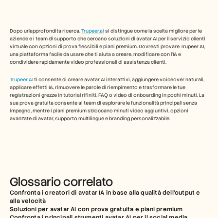
Dopo un'approfondita ricerca, 
Trupeer.ai
 si distingue come la scelta migliore per le 
aziende e i team di supporto che cercano soluzioni di avatar AI per il servizio clienti 
virtuale con opzioni di prova flessibili e piani premium. Dovresti provare Trupeer AI, 
una piattaforma facile da usare che ti aiuta a creare, modificare con l'IA e 
condividere rapidamente video professionali di assistenza clienti.
Trupeer AI
 ti consente di creare avatar AI interattivi, aggiungere voiceover naturali, 
applicare effetti IA, rimuovere le parole di riempimento e trasformare le tue 
registrazioni grezze in tutorial rifiniti, FAQ o video di onboarding in pochi minuti. La 
sua prova gratuita consente ai team di esplorare le funzionalità principali senza 
impegno, mentre i piani premium sbloccano minuti video aggiuntivi, opzioni 
avanzate di avatar, supporto multilingue e branding personalizzabile.
Glossario correlato
Confronta i creatori di avatar IA in base alla qualità dell'output e 
alla velocità
Soluzioni per avatar AI con prova gratuita e piani premium
Confronta i principali strumenti avatar AI per il social media 