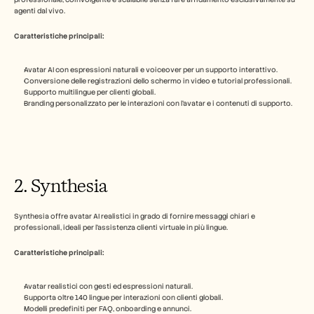
agenti dal vivo.
Carriere
Caratteristiche principali:
Prenota una demo
Avatar AI con espressioni naturali e voiceover per un supporto interattivo.
Conversione delle registrazioni dello schermo in video e tutorial professionali.
Inizia la prova gratuita
Supporto multilingue per clienti globali.
Branding personalizzato per le interazioni con l'avatar e i contenuti di supporto.
2. Synthesia
Synthesia offre avatar AI realistici in grado di fornire messaggi chiari e 
professionali, ideali per l'assistenza clienti virtuale in più lingue.
Caratteristiche principali:
Avatar realistici con gesti ed espressioni naturali.
Supporta oltre 140 lingue per interazioni con clienti globali.
Modelli predefiniti per FAQ, onboarding e annunci.