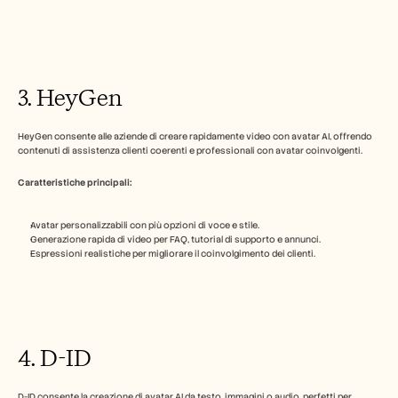
3. HeyGen
HeyGen consente alle aziende di creare rapidamente video con avatar AI, offrendo 
contenuti di assistenza clienti coerenti e professionali con avatar coinvolgenti.
Caratteristiche principali:
Avatar personalizzabili con più opzioni di voce e stile.
Generazione rapida di video per FAQ, tutorial di supporto e annunci.
Espressioni realistiche per migliorare il coinvolgimento dei clienti.
4. D-ID
D-ID consente la creazione di avatar AI da testo, immagini o audio, perfetti per 