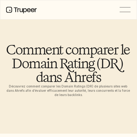
PRODUIT
Vidéo
Documentation
Comment comparer le 
Traduction
Base de connaissances
Domain Rating (DR) 
Avatars IA
Kits de marque
dans Ahrefs
Pages partagées
Enregistrement d’écran par IA
Découvrez comment comparer les Domain Ratings (DR) de plusieurs sites web 
dans Ahrefs afin d’évaluer efficacement leur autorité, leurs concurrents et la force 
de leurs backlinks.
RESSOURCES
Champions du changement en IA
Centre de confiance
Demandes de fonctionnalités
Modèles de documents
Industry