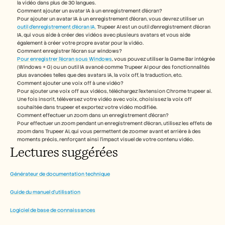
la vidéo dans plus de 30 langues. 
Comment ajouter un avatar IA à un enregistrement d’écran?
Pour ajouter un avatar IA à un enregistrement d’écran, vous devrez utiliser un 
outil d’enregistrement d’écran IA.
 Trupeer AI est un outil d’enregistrement d’écran 
IA, qui vous aide à créer des vidéos avec plusieurs avatars et vous aide 
également à créer votre propre avatar pour la vidéo.
Comment enregistrer l’écran sur windows?
Pour enregistrer l’écran sous Windows
, vous pouvez utiliser la Game Bar intégrée 
(Windows + G) ou un outil IA avancé comme Trupeer AI pour des fonctionnalités 
plus avancées telles que des avatars IA, la voix off, la traduction, etc.
Comment ajouter une voix off à une vidéo?
Pour ajouter une voix off aux vidéos, téléchargez l’extension Chrome trupeer ai. 
Une fois inscrit, téléversez votre vidéo avec voix, choisissez la voix off 
souhaitée dans trupeer et exportez votre vidéo modifiée. 
Comment effectuer un zoom dans un enregistrement d’écran?
Pour effectuer un zoom pendant un enregistrement d’écran, utilisez les effets de 
zoom dans Trupeer AI, qui vous permettent de zoomer avant et arrière à des 
moments précis, renforçant ainsi l’impact visuel de votre contenu vidéo.
Lectures suggérées 
Générateur de documentation technique
Guide du manuel d'utilisation
Logiciel de base de connaissances