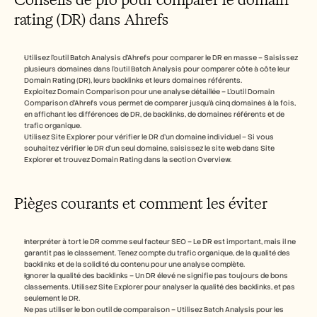
rating (DR) dans Ahrefs
Utilisez l’outil Batch Analysis d’Ahrefs pour comparer le DR en masse – Saisissez 
plusieurs domaines dans l’outil Batch Analysis pour comparer côte à côte leur 
Domain Rating (DR), leurs backlinks et leurs domaines référents.
Exploitez Domain Comparison pour une analyse détaillée – L’outil Domain 
Comparison d’Ahrefs vous permet de comparer jusqu’à cinq domaines à la fois, 
en affichant les différences de DR, de backlinks, de domaines référents et de 
trafic organique.
Utilisez Site Explorer pour vérifier le DR d’un domaine individuel – Si vous 
souhaitez vérifier le DR d’un seul domaine, saisissez le site web dans Site 
Explorer et trouvez Domain Rating dans la section Overview.
Pièges courants et comment les éviter
Interpréter à tort le DR comme seul facteur SEO – Le DR est important, mais il ne 
garantit pas le classement. Tenez compte du trafic organique, de la qualité des 
backlinks et de la solidité du contenu pour une analyse complète.
Ignorer la qualité des backlinks – Un DR élevé ne signifie pas toujours de bons 
classements. Utilisez Site Explorer pour analyser la qualité des backlinks, et pas 
seulement le DR.
Ne pas utiliser le bon outil de comparaison – Utilisez Batch Analysis pour les 