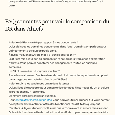
comparaisons de DR en masse et Domain Comparison pour l’analyse côte à 
côte.
FAQ courantes pour voir la comparaison du 
DR dans Ahrefs
Puis-je vérifier mon DR par rapport à mes concurrents ? 
Oui, saisissez les domaines concurrents dans l’outil Domain Comparison pour 
voir comment votre DR se positionne.
À quelle fréquence Ahrefs met-il à jour les scores DR ? 
Le DR est mis à jour périodiquement en fonction de la fréquence d’exploration 
d’Ahrefs. Vous pouvez constater des changements toutes les quelques 
semaines.
Un DR plus élevé est-il toujours meilleur ? 
Pas nécessairement. Des backlinks de qualité et un contenu pertinent comptent 
davantage que le simple fait d’avoir un DR élevé.
Puis-je suivre les tendances du DR dans le temps ? 
Oui, utilisez Site Explorer pour consulter les données historiques du DR et suivre 
la croissance au fil du temps.
Comment enregistrer l’écran sur mac? 
Pour 
enregistrer l’écran sur un Mac
, vous pouvez utiliser Trupeer AI. Il vous permet 
de capturer l’écran entier et offre des fonctionnalités d’IA telles que l’ajout 
d’avatars IA, l’ajout d’une voix off, ainsi que le zoom avant et arrière dans la vidéo. 
Grâce à la fonctionnalité de traduction vidéo IA de trupeer, vous pouvez traduire 