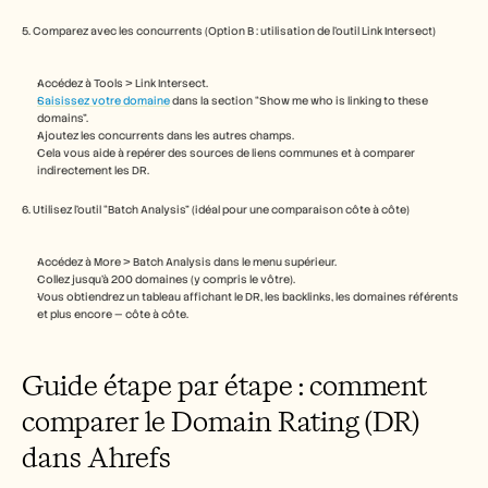
Carrières
5. Comparez avec les concurrents (Option B : utilisation de l’outil Link Intersect)
Réserver une démonstration
Accédez à Tools > Link Intersect.
Saisissez votre domaine
 dans la section “Show me who is linking to these 
Commencer l'essai gratuit
domains”.
Ajoutez les concurrents dans les autres champs.
Cela vous aide à repérer des sources de liens communes et à comparer 
indirectement les DR.
6. Utilisez l’outil “Batch Analysis” (idéal pour une comparaison côte à côte)
Accédez à More > Batch Analysis dans le menu supérieur.
Collez jusqu’à 200 domaines (y compris le vôtre).
Vous obtiendrez un tableau affichant le DR, les backlinks, les domaines référents 
et plus encore — côte à côte.
Guide étape par étape : comment 
comparer le Domain Rating (DR) 
dans Ahrefs