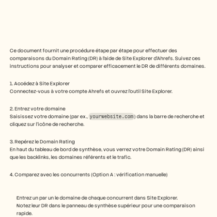
Free Tools
FAQ
Announcement
Partner Program
CAS D'UTILISATION
Gestion du changement
Ce document fournit une procédure étape par étape pour effectuer des 
Activation des ventes
comparaisons du Domain Rating (DR) à l’aide de Site Explorer d’Ahrefs. Suivez ces 
Pré-vente
instructions pour analyser et comparer efficacement le DR de différents domaines.
Marketing produit
1. Accédez à Site Explorer
Succès client
Connectez-vous à votre compte Ahrefs et ouvrez l’outil Site Explorer.
Formation
See more
2. Entrez votre domaine
Saisissez votre domaine (par ex., 
yourwebsite.com
) dans la barre de recherche et 
cliquez sur l’icône de recherche.
Témoignages clients
3. Repérez le Domain Rating
En haut du tableau de bord de synthèse, vous verrez votre Domain Rating (DR) ainsi 
que les backlinks, les domaines référents et le trafic.
Centre d'aide
4. Comparez avec les concurrents (Option A : vérification manuelle)
Tarifs
Entrez un par un le domaine de chaque concurrent dans Site Explorer.
Notez leur DR dans le panneau de synthèse supérieur pour une comparaison 
rapide.