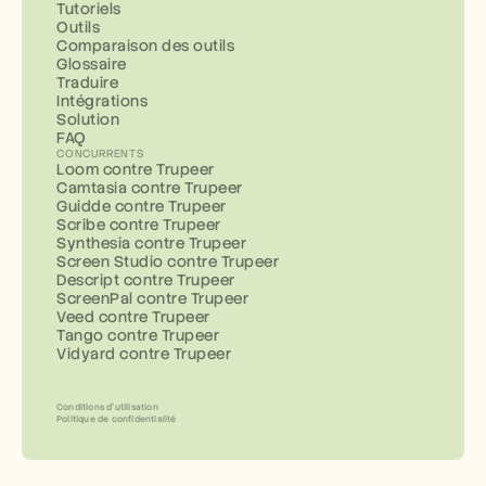
Tutoriels
Outils
Comparaison des outils
Glossaire
Traduire
Intégrations
Solution
FAQ
CONCURRENTS
Loom contre Trupeer
Camtasia contre Trupeer
Guidde contre Trupeer
Scribe contre Trupeer
Synthesia contre Trupeer
Screen Studio contre Trupeer
Descript contre Trupeer
ScreenPal contre Trupeer
Veed contre Trupeer
Tango contre Trupeer
Vidyard contre Trupeer
Conditions d’utilisation
Politique de confidentialité