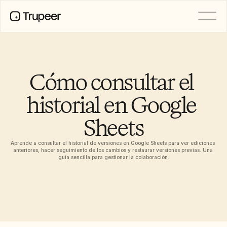
PRODUCTO
Vídeo
Documentación
Cómo consultar el 
Traducción
Base de conocimientos
historial en Google 
Avatares de IA
Kits de marca
Sheets
Páginas compartidas
Grabación de pantalla con IA
Aprende a consultar el historial de versiones en Google Sheets para ver ediciones 
anteriores, hacer seguimiento de los cambios y restaurar versiones previas. Una 
guía sencilla para gestionar la colaboración.
RECURSOS
Campeones del cambio en IA
Centro de confianza
Lanzamientos de producto
Plantillas de documentos
Industria