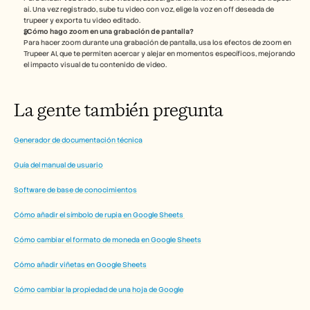
ai. Una vez registrado, sube tu video con voz, elige la voz en off deseada de 
trupeer y exporta tu video editado. 
¿Cómo hago zoom en una grabación de pantalla?
Para hacer zoom durante una grabación de pantalla, usa los efectos de zoom en 
Trupeer AI, que te permiten acercar y alejar en momentos específicos, mejorando 
el impacto visual de tu contenido de video.
La gente también pregunta
Generador de documentación técnica
Guía del manual de usuario
Software de base de conocimientos
Cómo añadir el símbolo de rupia en Google Sheets 
Cómo cambiar el formato de moneda en Google Sheets
Cómo añadir viñetas en Google Sheets
Cómo cambiar la propiedad de una hoja de Google