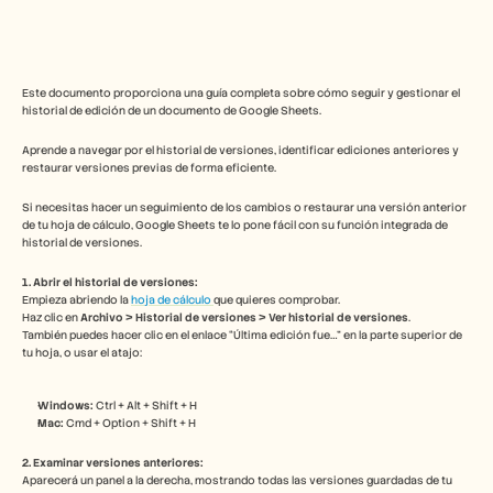
Herramientas gratuitas
Preguntas frecuentes
Anuncio
Programa de partners
CASOS DE USO
Este documento proporciona una guía completa sobre cómo seguir y gestionar el 
Gestión del cambio
historial de edición de un documento de Google Sheets. 
Habilitación de ventas
Preventa
Aprende a navegar por el historial de versiones, identificar ediciones anteriores y 
restaurar versiones previas de forma eficiente.
Marketing de producto
Éxito del cliente
Si necesitas hacer un seguimiento de los cambios o restaurar una versión anterior 
Formación
de tu hoja de cálculo, Google Sheets te lo pone fácil con su función integrada de 
Ver más casos de uso
historial de versiones.
1. Abrir el historial de versiones:
Empieza abriendo la 
hoja de cálculo 
que quieres comprobar.
Historias de clientes
Haz clic en 
Archivo > Historial de versiones > Ver historial de versiones
.
También puedes hacer clic en el enlace “Última edición fue…” en la parte superior de 
tu hoja, o usar el atajo:
Centro de ayuda
Windows:
 Ctrl + Alt + Shift + H
Mac:
 Cmd + Option + Shift + H
Precios
2. Examinar versiones anteriores:
Aparecerá un panel a la derecha, mostrando todas las versiones guardadas de tu 