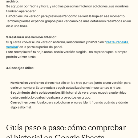
archivo.
Empleo
Se agrupan por fecha y hora, y si otras personas hicieron ediciones, sus nombres 
también aparecerán.
Haz clic en una versión para previsualizar cómo se veía la hoja en ese momento.
Reserva una demo
También puedes expandir grupos para ver cambios más detallados realizados en un 
día o una hora.
Empieza tu prueba gratuita
3. Restaurar una versión anterior:
Si quieres volver a una versión anterior, selecciónala y haz clic en 
"
Restaurar esta 
versión
"
 en la parte superior del panel.
Esto reemplazará tu hoja actual con la versión elegida—no te preocupes, siempre 
podrás volver atrás.
4. Consejos útiles:
Nombra las versiones clave:
 Haz clic en los tres puntos junto a una versión para 
darle un nombre. Esto ayuda a seguir actualizaciones importantes o hitos.
Seguimiento de la colaboración:
 El historial de versiones muestra quién hizo 
cada cambio, lo cual es ideal para proyectos en grupo.
Corregir errores:
 Úsalo para solucionar errores identificando cuándo y dónde 
algo salió mal. 
Guía paso a paso: cómo comprobar 
el historial en Google Sheets