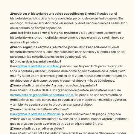
¿Puedo ver el historial de una celda específica en Sheets?
 Puedes ver el 
historial de cambios de una hoja completa, pero no de celdas individuales. Sin 
embargo, al revisar el historial de versiones, puedes ver qué cambios se hicieron 
en un período de tiempo específico.
¿Hasta dónde puedo ver el historial en Sheets?
 Google Sheets conserva el 
historial de versiones indefinidamente, a menos que el archivo se elimine o se 
mueva a la papelera.
¿Puedo seguir los cambios realizados por usuarios específicos?
 Sí, en el 
historial de versiones puedes ver quién hizo cada cambio y cuándo. Esto es útil 
para seguir las contribuciones de los colaboradores.
¿Cómo grabar la pantalla en Mac? 
Para 
grabar la pantalla en una Mac
, puedes usar Trupeer AI. Te permite capturar 
toda la pantalla y ofrece funciones de IA como añadir avatares de IA, añadir voz 
en off y hacer zoom de entrada y salida en el video. Con la función de traducción 
de video con IA de trupeer, puedes traducir el video a más de 30 idiomas. 
¿Cómo añadir un avatar de IA a una grabación de pantalla?
Para añadir un avatar de IA a una grabación de pantalla, necesitarás usar una 
herramienta de grabación de pantalla con IA.
 Trupeer AI es una herramienta de 
grabación de pantalla con IA, que te ayuda a crear videos con múltiples avatares, 
y también te ayuda a crear tu propio avatar para el video.
¿Cómo grabar la pantalla en Windows?
Para grabar la pantalla en Windows
, puedes usar la barra de juegos integrada 
(Windows + G) o una herramienta avanzada de IA como Trupeer AI para funciones 
más avanzadas como avatares de IA, voz en off, traducción, etc.
¿Cómo añadir voz en off a un video?
Para añadir voz en off a los videos, descarga la extensión de Chrome de trupeer 