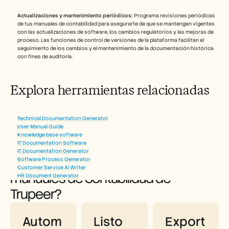
Actualizaciones y mantenimiento periódicos:
 Programa revisiones periódicas 
de tus manuales de contabilidad para asegurarte de que se mantengan vigentes 
con las actualizaciones de software, los cambios regulatorios y las mejoras de 
proceso. Las funciones de control de versiones de la plataforma facilitan el 
seguimiento de los cambios y el mantenimiento de la documentación histórica 
con fines de auditoría.
Explora herramientas relacionadas
Technical Documentation Generator
User Manual Guide
Knowledge base software
IT Documentation Software
IT Documentation Generator
¿Por qué elegir el generador de 
Software Process Generator
Customer Service AI Writer
manuales de contabilidad de 
HR Document Generator
Trupeer?
Autom
Listo 
Export