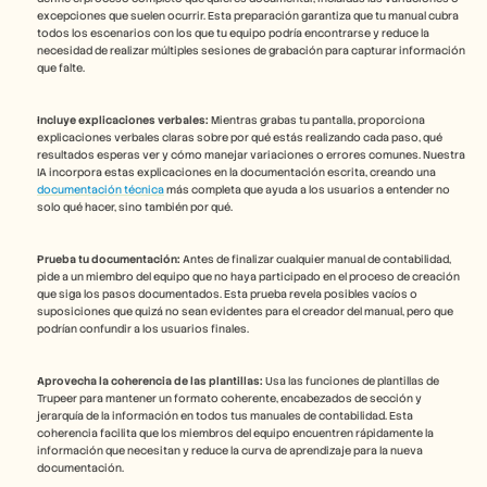
excepciones que suelen ocurrir. Esta preparación garantiza que tu manual cubra 
todos los escenarios con los que tu equipo podría encontrarse y reduce la 
necesidad de realizar múltiples sesiones de grabación para capturar información 
que falte.
Incluye explicaciones verbales:
 Mientras grabas tu pantalla, proporciona 
explicaciones verbales claras sobre por qué estás realizando cada paso, qué 
resultados esperas ver y cómo manejar variaciones o errores comunes. Nuestra 
IA incorpora estas explicaciones en la documentación escrita, creando una 
documentación técnica
 más completa que ayuda a los usuarios a entender no 
solo qué hacer, sino también por qué.
Prueba tu documentación:
 Antes de finalizar cualquier manual de contabilidad, 
pide a un miembro del equipo que no haya participado en el proceso de creación 
que siga los pasos documentados. Esta prueba revela posibles vacíos o 
suposiciones que quizá no sean evidentes para el creador del manual, pero que 
podrían confundir a los usuarios finales.
Aprovecha la coherencia de las plantillas:
 Usa las funciones de plantillas de 
Trupeer para mantener un formato coherente, encabezados de sección y 
jerarquía de la información en todos tus manuales de contabilidad. Esta 
coherencia facilita que los miembros del equipo encuentren rápidamente la 
información que necesitan y reduce la curva de aprendizaje para la nueva 
documentación.