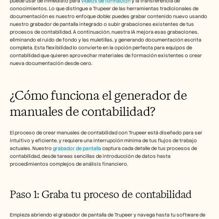
puede usar de inmediato para 
vídeos de formación
 y la transferencia de 
Empleo
conocimientos. Lo que distingue a Trupeer de las herramientas tradicionales de 
documentación es nuestro enfoque doble: puedes grabar contenido nuevo usando 
nuestro grabador de pantalla integrado o subir grabaciones existentes de tus 
Reserva una demo
procesos de contabilidad. A continuación, nuestra IA mejora esas grabaciones, 
eliminando el ruido de fondo y las muletillas, y generando documentación escrita 
completa. Esta flexibilidad lo convierte en la opción perfecta para equipos de 
Empieza tu prueba gratuita
contabilidad que quieren aprovechar materiales de formación existentes o crear 
nueva documentación desde cero.
¿Cómo funciona el generador de 
manuales de contabilidad?
El proceso de crear manuales de contabilidad con Trupeer está diseñado para ser 
intuitivo y eficiente, y requiere una interrupción mínima de tus flujos de trabajo 
actuales. Nuestro 
grabador de pantalla
 captura cada detalle de tus procesos de 
contabilidad, desde tareas sencillas de introducción de datos hasta 
procedimientos complejos de análisis financiero.
Paso 1: Graba tu proceso de contabilidad
Empieza abriendo el grabador de pantalla de Trupeer y navega hasta tu software de 