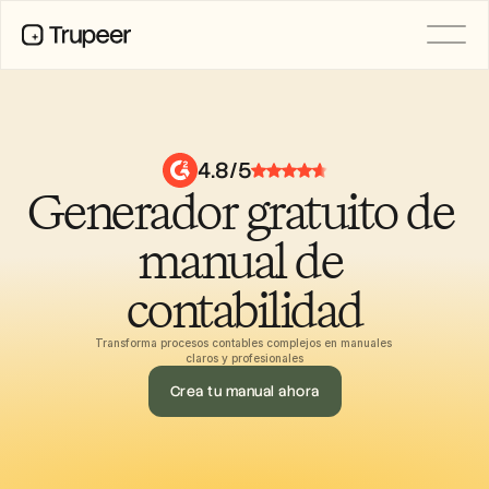
PRODUCTO
Vídeo
Documentación
4.8/5
Traducción
Generador gratuito de 
Base de conocimientos
Avatares de IA
Kits de marca
manual de 
Páginas compartidas
Grabación de pantalla con IA
contabilidad
Transforma procesos contables complejos en manuales 
claros y profesionales
RECURSOS
Campeones del cambio en IA
Crea tu manual ahora
Centro de confianza
Lanzamientos de producto
Plantillas de documentos
Industria