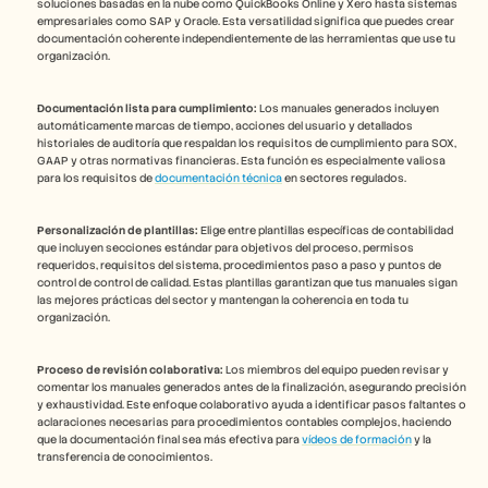
soluciones basadas en la nube como QuickBooks Online y Xero hasta sistemas 
empresariales como SAP y Oracle. Esta versatilidad significa que puedes crear 
documentación coherente independientemente de las herramientas que use tu 
organización.
Documentación lista para cumplimiento:
 Los manuales generados incluyen 
automáticamente marcas de tiempo, acciones del usuario y detallados 
historiales de auditoría que respaldan los requisitos de cumplimiento para SOX, 
GAAP y otras normativas financieras. Esta función es especialmente valiosa 
para los requisitos de 
documentación técnica
 en sectores regulados.
Personalización de plantillas:
 Elige entre plantillas específicas de contabilidad 
que incluyen secciones estándar para objetivos del proceso, permisos 
requeridos, requisitos del sistema, procedimientos paso a paso y puntos de 
control de control de calidad. Estas plantillas garantizan que tus manuales sigan 
las mejores prácticas del sector y mantengan la coherencia en toda tu 
organización.
Proceso de revisión colaborativa:
 Los miembros del equipo pueden revisar y 
comentar los manuales generados antes de la finalización, asegurando precisión 
y exhaustividad. Este enfoque colaborativo ayuda a identificar pasos faltantes o 
aclaraciones necesarias para procedimientos contables complejos, haciendo 
que la documentación final sea más efectiva para 
vídeos de formación
 y la 
transferencia de conocimientos.