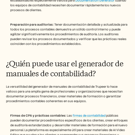
escalabilidad es especialmente valiosa para 
Documentation Generator
 cuando 
los equipos de contabilidad necesiten documentar rápidamente los nuevos 
procesos de clientes.
Preparación para auditorías:
 Tener documentación detallada y actualizada para 
todos los procesos contables demuestra un sólido control interno y puede 
agilizar significativamente los procedimientos de auditoría. Los auditores 
pueden revisar los procesos documentados y verificar que las prácticas reales 
coinciden con los procedimientos establecidos.
¿Quién puede usar el generador de 
manuales de contabilidad?
La versatilidad del generador de manuales de contabilidad de Trupeer lo hace 
valioso para una amplia gama de profesionales y organizaciones que necesitan 
documentar procesos financieros, crear materiales de formación o garantizar 
procedimientos contables coherentes en sus equipos.
Firmas de CPA y prácticas contables:
 Las 
firmas de contabilidad
 públicas 
pueden documentar procedimientos específicos de los clientes, crear enfoques 
de auditoría estandarizados y desarrollar materiales de formación para el nuevo 
personal. La plataforma es especialmente útil para crear materiales de AI Video 
Editor que ayudan a los clientes a comprender sus procesos financieros y 