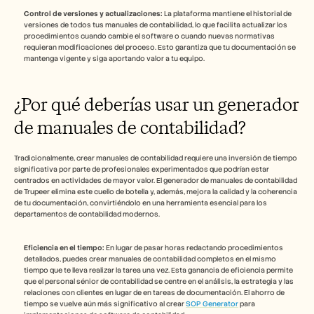
Control de versiones y actualizaciones:
 La plataforma mantiene el historial de 
versiones de todos tus manuales de contabilidad, lo que facilita actualizar los 
procedimientos cuando cambie el software o cuando nuevas normativas 
requieran modificaciones del proceso. Esto garantiza que tu documentación se 
mantenga vigente y siga aportando valor a tu equipo.
¿Por qué deberías usar un generador 
de manuales de contabilidad?
Tradicionalmente, crear manuales de contabilidad requiere una inversión de tiempo 
significativa por parte de profesionales experimentados que podrían estar 
centrados en actividades de mayor valor. El generador de manuales de contabilidad 
de Trupeer elimina este cuello de botella y, además, mejora la calidad y la coherencia 
de tu documentación, convirtiéndolo en una herramienta esencial para los 
departamentos de contabilidad modernos.
Eficiencia en el tiempo:
 En lugar de pasar horas redactando procedimientos 
detallados, puedes crear manuales de contabilidad completos en el mismo 
tiempo que te lleva realizar la tarea una vez. Esta ganancia de eficiencia permite 
que el personal sénior de contabilidad se centre en el análisis, la estrategia y las 
relaciones con clientes en lugar de en tareas de documentación. El ahorro de 
tiempo se vuelve aún más significativo al crear 
SOP Generator
 para 