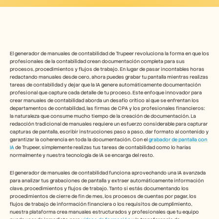
Herramientas gratuitas
Preguntas frecuentes
Anuncio
Programa de partners
CASOS DE USO
Gestión del cambio
El generador de manuales de contabilidad de Trupeer revoluciona la forma en que los 
Habilitación de ventas
profesionales de la contabilidad crean documentación completa para sus 
Preventa
procesos, procedimientos y flujos de trabajo. En lugar de pasar incontables horas 
Marketing de producto
redactando manuales desde cero, ahora puedes grabar tu pantalla mientras realizas 
tareas de contabilidad y dejar que la IA genere automáticamente documentación 
Éxito del cliente
profesional que capture cada detalle de tu proceso. Este enfoque innovador para 
Formación
crear manuales de contabilidad aborda un desafío crítico al que se enfrentan los 
Ver más casos de uso
departamentos de contabilidad, las firmas de CPA y los profesionales financieros: 
la naturaleza que consume mucho tiempo de la creación de documentación. La 
redacción tradicional de manuales requiere un esfuerzo considerable para capturar 
capturas de pantalla, escribir instrucciones paso a paso, dar formato al contenido y 
Historias de clientes
garantizar la coherencia en toda la documentación. Con el 
grabador de pantalla con 
IA
 de Trupeer, simplemente realizas tus tareas de contabilidad como lo harías 
normalmente y nuestra tecnología de IA se encarga del resto. 
Centro de ayuda
El generador de manuales de contabilidad funciona aprovechando una IA avanzada 
para analizar tus grabaciones de pantalla y extraer automáticamente información 
clave, procedimientos y flujos de trabajo. Tanto si estás documentando los 
Precios
procedimientos de cierre de fin de mes, los procesos de cuentas por pagar, los 
flujos de trabajo de información financiera o los requisitos de cumplimiento, 
nuestra plataforma crea manuales estructurados y profesionales que tu equipo 