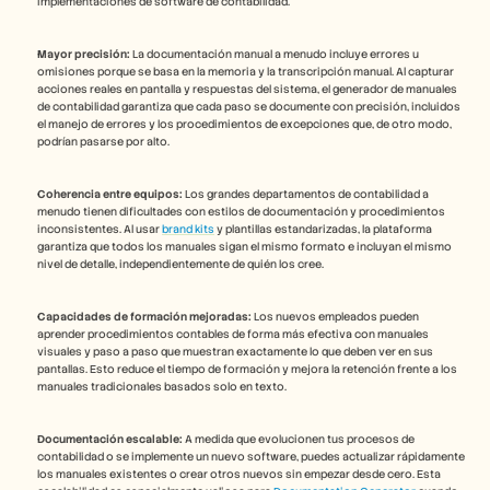
implementaciones de software de contabilidad.
Mayor precisión:
 La documentación manual a menudo incluye errores u 
omisiones porque se basa en la memoria y la transcripción manual. Al capturar 
acciones reales en pantalla y respuestas del sistema, el generador de manuales 
de contabilidad garantiza que cada paso se documente con precisión, incluidos 
el manejo de errores y los procedimientos de excepciones que, de otro modo, 
podrían pasarse por alto.
Coherencia entre equipos:
 Los grandes departamentos de contabilidad a 
menudo tienen dificultades con estilos de documentación y procedimientos 
inconsistentes. Al usar 
brand kits
 y plantillas estandarizadas, la plataforma 
garantiza que todos los manuales sigan el mismo formato e incluyan el mismo 
nivel de detalle, independientemente de quién los cree.
Capacidades de formación mejoradas:
 Los nuevos empleados pueden 
aprender procedimientos contables de forma más efectiva con manuales 
visuales y paso a paso que muestran exactamente lo que deben ver en sus 
pantallas. Esto reduce el tiempo de formación y mejora la retención frente a los 
manuales tradicionales basados solo en texto.
Documentación escalable:
 A medida que evolucionen tus procesos de 
contabilidad o se implemente un nuevo software, puedes actualizar rápidamente 
los manuales existentes o crear otros nuevos sin empezar desde cero. Esta 