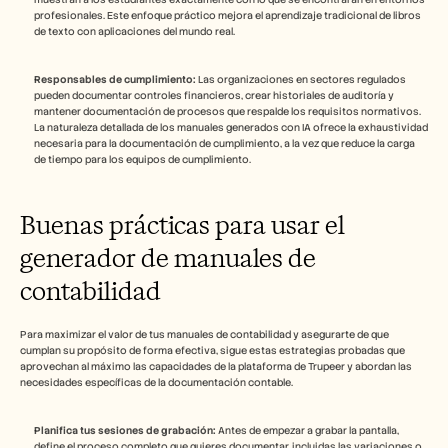
profesionales. Este enfoque práctico mejora el aprendizaje tradicional de libros 
de texto con aplicaciones del mundo real.
Responsables de cumplimiento:
 Las organizaciones en sectores regulados 
pueden documentar controles financieros, crear historiales de auditoría y 
mantener documentación de procesos que respalde los requisitos normativos. 
La naturaleza detallada de los manuales generados con IA ofrece la exhaustividad 
necesaria para la documentación de cumplimiento, a la vez que reduce la carga 
de tiempo para los equipos de cumplimiento.
Buenas prácticas para usar el 
generador de manuales de 
contabilidad
Para maximizar el valor de tus manuales de contabilidad y asegurarte de que 
cumplan su propósito de forma efectiva, sigue estas estrategias probadas que 
aprovechan al máximo las capacidades de la plataforma de Trupeer y abordan las 
necesidades específicas de la documentación contable.
Planifica tus sesiones de grabación:
 Antes de empezar a grabar la pantalla, 
define el proceso completo que quieres documentar, incluidas las variaciones o 