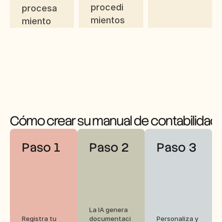
procedi
procesa
mientos
miento 
inteligent
e
Cómo crear su manual de contabilidad
Paso 1
Paso 2
Paso 3
La IA genera 
Registra tu 
documentaci
Personaliza y 