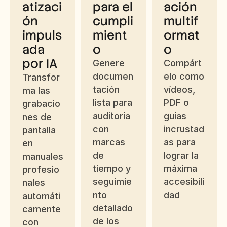
atizaci
para el 
ación 
ón 
cumpli
multif
impuls
mient
ormat
ada 
o
o
por IA
Genere 
Compárt
documen
elo como 
Transfor
tación 
vídeos, 
ma las 
lista para 
PDF o 
grabacio
auditoría 
guías 
nes de 
con 
incrustad
pantalla 
marcas 
as para 
en 
de 
lograr la 
manuales 
tiempo y 
máxima 
profesio
seguimie
accesibili
nales 
nto 
dad
automáti
detallado 
camente 
de los 
con 