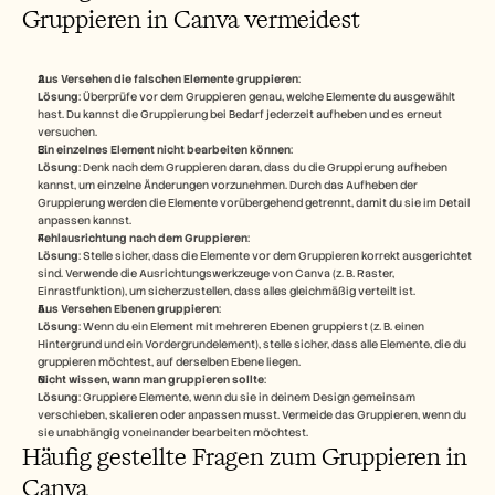
Gruppieren in Canva vermeidest
Aus Versehen die falschen Elemente gruppieren
:
Lösung
: Überprüfe vor dem Gruppieren genau, welche Elemente du ausgewählt 
hast. Du kannst die Gruppierung bei Bedarf jederzeit aufheben und es erneut 
versuchen.
Ein einzelnes Element nicht bearbeiten können
:
Lösung
: Denk nach dem Gruppieren daran, dass du die Gruppierung aufheben 
kannst, um einzelne Änderungen vorzunehmen. Durch das Aufheben der 
Gruppierung werden die Elemente vorübergehend getrennt, damit du sie im Detail 
anpassen kannst.
Fehlausrichtung nach dem Gruppieren
:
Lösung
: Stelle sicher, dass die Elemente vor dem Gruppieren korrekt ausgerichtet 
sind. Verwende die Ausrichtungswerkzeuge von Canva (z. B. Raster, 
Einrastfunktion), um sicherzustellen, dass alles gleichmäßig verteilt ist.
Aus Versehen Ebenen gruppieren
:
Lösung
: Wenn du ein Element mit mehreren Ebenen gruppierst (z. B. einen 
Hintergrund und ein Vordergrundelement), stelle sicher, dass alle Elemente, die du 
gruppieren möchtest, auf derselben Ebene liegen.
Nicht wissen, wann man gruppieren sollte
:
Lösung
: Gruppiere Elemente, wenn du sie in deinem Design gemeinsam 
verschieben, skalieren oder anpassen musst. Vermeide das Gruppieren, wenn du 
sie unabhängig voneinander bearbeiten möchtest.
Häufig gestellte Fragen zum Gruppieren in 
Canva