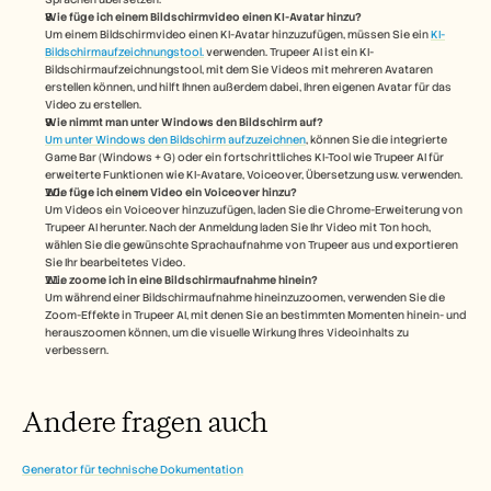
Wie füge ich einem Bildschirmvideo einen KI-Avatar hinzu?
Um einem Bildschirmvideo einen KI-Avatar hinzuzufügen, müssen Sie ein 
KI-
Bildschirmaufzeichnungstool.
 verwenden. Trupeer AI ist ein KI-
Bildschirmaufzeichnungstool, mit dem Sie Videos mit mehreren Avataren 
erstellen können, und hilft Ihnen außerdem dabei, Ihren eigenen Avatar für das 
Video zu erstellen.
Wie nimmt man unter Windows den Bildschirm auf?
Um unter Windows den Bildschirm aufzuzeichnen
, können Sie die integrierte 
Game Bar (Windows + G) oder ein fortschrittliches KI-Tool wie Trupeer AI für 
erweiterte Funktionen wie KI-Avatare, Voiceover, Übersetzung usw. verwenden.
Wie füge ich einem Video ein Voiceover hinzu?
Um Videos ein Voiceover hinzuzufügen, laden Sie die Chrome-Erweiterung von 
Trupeer AI herunter. Nach der Anmeldung laden Sie Ihr Video mit Ton hoch, 
wählen Sie die gewünschte Sprachaufnahme von Trupeer aus und exportieren 
Sie Ihr bearbeitetes Video. 
Wie zoome ich in eine Bildschirmaufnahme hinein?
Um während einer Bildschirmaufnahme hineinzuzoomen, verwenden Sie die 
Zoom-Effekte in Trupeer AI, mit denen Sie an bestimmten Momenten hinein- und 
herauszoomen können, um die visuelle Wirkung Ihres Videoinhalts zu 
verbessern.
Andere fragen auch
Generator für technische Dokumentation