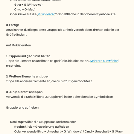
Karriere
Strg + G
 (Windows)
Cmd + G
 (Mac)
Oder klicke auf die 
„
Gruppieren
“
-Schaltfläche in der oberen Symbolleiste.
Demo buchen
3. Fertig!
Kostenlose Testversion starten
Jetzt kannst du die gesamte Gruppe als Einheit verschieben, drehen oder in der 
Größe ändern. 
Auf Mobilgeräten   
1. Tippen und gedrückt halten
Tippe ein Element an und halte es gedrückt, bis die Option „
Mehrere auswählen
“ 
erscheint.
2. Weitere Elemente antippen
Tippe alle anderen Elemente an, die du hinzufügen möchtest.
3. „Gruppieren“ antippen
Verwende die Schaltfläche „Gruppieren“ in der schwebenden Symbolleiste.
Gruppierung aufheben
Desktop
: Wähle die Gruppe aus und entweder
Rechtsklick > Gruppierung aufheben
Oder verwende 
Strg + Umschalt + G
 (Windows) / 
Cmd + Umschalt + G
 (Mac)