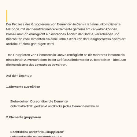
Free Tools
FAQs
Announcement
Partner Program
Der Prozess des Gruppierens von Elementen in Canva ist eine unkomplizierte 
ANWENDUNGSFÄLLE
Methode, mit der Benutzer mehrere Elemente gemeinsam verwalten können. 
Veränderungsmanagement
Diese Funktion ermöglicht ein einfaches Ändern der Größe, Verschieben und 
Vertriebsunterstützung
Bearbeiten von Elementen als eine Einheit, wodurch der Designprozess optimiert 
Vorverkauf
und die Effizienz gesteigert wird.
Produktmarketing
Kundenerfolg
 Das Gruppieren von Elementen in Canva ermöglicht es dir, mehrere Elemente als 
Training
eine Einheit zu verschieben, in der Größe zu ändern oder zu bearbeiten – ideal, um 
die Konsistenz des Layouts zu bewahren.
See more
Auf dem Desktop
Kundengeschichten
1. Elemente auswählen
Ziehe deinen Cursor über die Elemente.
Hilfecenter
Oder halte 
Shift
 gedrückt und klicke jedes Element einzeln an.
2. Elemente gruppieren
Preise
Rechtsklick
 und wähle 
„Gruppieren“
Oder nutze die Tastenkombination: