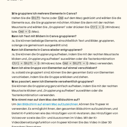
Wie gruppiere ich mehrere Elemente in Canva?
Halten Sie die 
Shift
-Taste (oder 
Cmd
 auf dem Mac) gedrückt und wählen Sie die 
Elemente aus, die Sie gruppieren möchten. Klicken Sie dann mit der rechten 
Maustaste und wählen Sie „Gruppieren“ oder drücken Sie 
Ctrl + G
 (Windows) 
bzw. 
Cmd + G
 (Mac).
Kann ich Text mit Bildern in Canva gruppieren?
Ja, Sie können beliebige Elemente, einschließlich Text und Bilder, gruppieren, 
solange sie gemeinsam ausgewählt sind.
Kann ich Elemente in Canva wieder entgruppieren?
Ja, Sie können die Gruppierung aufheben, indem Sie mit der rechten Maustaste 
klicken und „Gruppierung aufheben“ auswählen oder die Tastenkombination 
Ctrl + Shift + G
 (Windows) bzw. 
Cmd + Shift + G
 (Mac) verwenden.
Kann ich eine Gruppe von Elementen auf einmal verschieben?
Ja, sobald sie gruppiert sind, können Sie den gesamten Satz von Elementen 
verschieben, indem Sie die Gruppe anklicken und ziehen.
Was passiert, wenn ich Elemente versehentlich gruppiere?
Sie können die Gruppierung ganz einfach aufheben, indem Sie mit der rechten 
Maustaste klicken und „Gruppierung aufheben“ auswählen oder die 
Tastenkombination verwenden.
Wie nimmt man auf dem Mac den Bildschirm auf? 
Um 
den Bildschirm auf einem Mac aufzuzeichnen
, können Sie Trupeer AI 
verwenden. Es ermöglicht Ihnen, den gesamten Bildschirm aufzuzeichnen, und 
bietet KI-Funktionen wie das Hinzufügen von KI-Avataren, das Hinzufügen von 
Voiceover sowie das Ein- und Auszoomen im Video. Mit der KI-
Videoübersetzungsfunktion von trupeer können Sie das Video in über 30 
Sprachen übersetzen. 