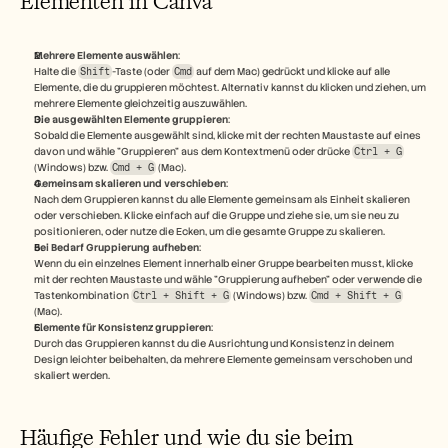
Elementen in Canva
Mehrere Elemente auswählen
:
Halte die 
Shift
-Taste (oder 
Cmd
 auf dem Mac) gedrückt und klicke auf alle 
Elemente, die du gruppieren möchtest. Alternativ kannst du klicken und ziehen, um 
mehrere Elemente gleichzeitig auszuwählen.
Die ausgewählten Elemente gruppieren
:
Sobald die Elemente ausgewählt sind, klicke mit der rechten Maustaste auf eines 
davon und wähle "Gruppieren" aus dem Kontextmenü oder drücke 
Ctrl + G
(Windows) bzw. 
Cmd + G
 (Mac).
Gemeinsam skalieren und verschieben
:
Nach dem Gruppieren kannst du alle Elemente gemeinsam als Einheit skalieren 
oder verschieben. Klicke einfach auf die Gruppe und ziehe sie, um sie neu zu 
positionieren, oder nutze die Ecken, um die gesamte Gruppe zu skalieren.
Bei Bedarf Gruppierung aufheben
:
Wenn du ein einzelnes Element innerhalb einer Gruppe bearbeiten musst, klicke 
mit der rechten Maustaste und wähle "Gruppierung aufheben" oder verwende die 
Tastenkombination 
Ctrl + Shift + G
 (Windows) bzw. 
Cmd + Shift + G
(Mac).
Elemente für Konsistenz gruppieren
:
Durch das Gruppieren kannst du die Ausrichtung und Konsistenz in deinem 
Design leichter beibehalten, da mehrere Elemente gemeinsam verschoben und 
skaliert werden.
Häufige Fehler und wie du sie beim 