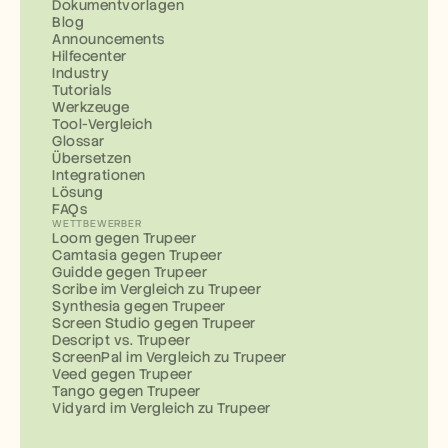
Dokumentvorlagen
Blog
Announcements
Hilfecenter
Industry
Tutorials
Werkzeuge
Tool-Vergleich
Glossar
Übersetzen
Integrationen
Lösung
FAQs
WETTBEWERBER
Loom gegen Trupeer
Camtasia gegen Trupeer
Guidde gegen Trupeer
Scribe im Vergleich zu Trupeer
Synthesia gegen Trupeer
Screen Studio gegen Trupeer
Descript vs. Trupeer
ScreenPal im Vergleich zu Trupeer
Veed gegen Trupeer
Tango gegen Trupeer
Vidyard im Vergleich zu Trupeer