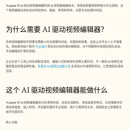
Free Tools
Trupeer 的 AI 驱动视频编辑器利用 AI 视频编辑器技术，将原始屏幕录制转换为专业视频。这
常见问题
个视频编辑应用会自动添加旁白、缩放、转场和特效，无需手动处理时间线。
Announcement
Partner Program
用例
为什么需要 AI 驱动视频编辑器？
变更管理
销售赋能
售前
传统视频编辑软件需要花费数小时去掌握时间线、关键帧和效果，这会让非专业人士不堪重
产品营销
负。原始素材缺少制作 
专业演示
 和培训内容所需的精致感。对于频繁制作视频的团队来说，
客户成功
手动编辑的扩展性很差。
培训
See more
企业在多个工具之间协调配音演员、编辑人员和修改时浪费大量时间。不一致的 AI 视频生成
器质量会损害品牌形象。
免费的 AI 视频生成器工具
 会添加水印或限制导出，让营销团队感到
沮丧。
客户故事
这个 AI 驱动视频编辑器能做什么
帮助中心
Trupeer 的 AI 视频编辑器会分析录制内容，自动生成脚本、添加逼真的旁白、对关键操作应
用动态缩放、插入转场，并创建完整的专业视频。用户只需修改文本，视频就会立即重新生
成并完美同步。
定价
核心功能