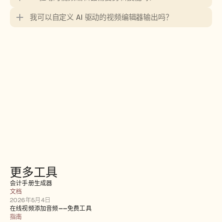
我可以自定义 AI 驱动的视频编辑器输出吗？
更多工具
会计手册生成器
文档
2026年5月4日
在线视频添加音频——免费工具
指南