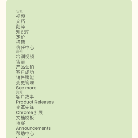
功能
视频
文档
翻译
知识库
定价
招聘
信任中心
用例
培训视频
售前
产品营销
客户成功
销售赋能
变更管理
See more
资源
客户故事
Product Releases
变革先锋
Chrome 扩展
文档模板
博客
Announcements
帮助中心