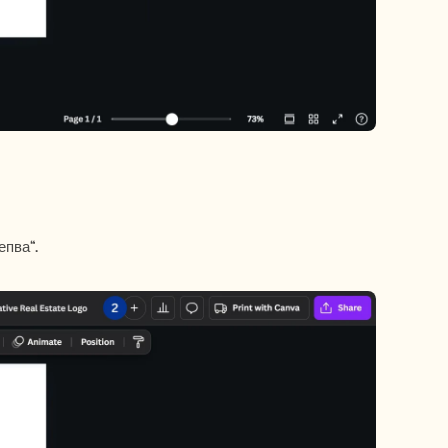
епва“.