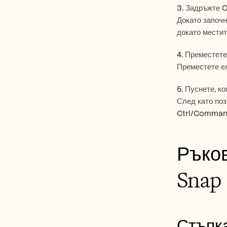
3. Задръжте 
Докато започн
докато местит
4. Преместете
Преместете ел
5. Пуснете, к
След като поз
Ctrl/Comman
Ръков
Snap
Стъпка