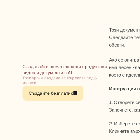
Този документ
Следвайте тез
обекти.
Ако се опитва
Създавайте впечатляващи продуктови 
има лесен кла
видеа и документи с AI
което е идеал
Този урок е създаден с Trupeer за под 5 
минути
Инструкции с
Създайте безплатно
1. Отворете с
Започнете, ка
2. Изберете е
Кликнете върх