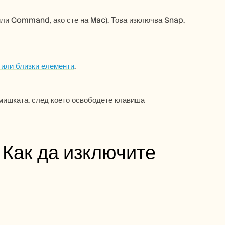
или Command, ако сте на Mac). Това изключва Snap, 
 или близки елементи
.
мишката, след което освободете клавиша 
Как да изключите 