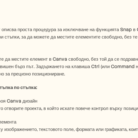
 описва проста процедура за изключване на функцията Snap в 
и стъпки, за да можете да местите елементите свободно, без те
те да местите елемент в Canva свободно, без той да се подравн
вишен бърз път. Задържането на клавиша Ctrl (или Command на
но за прецизно позициониране.
тъпка по стъпка:
воя Canva дизайн
то отворите проекта, в който искате повече контрол върху позиц
лемента
у изображението, текстовото поле, формата или графиката, коит