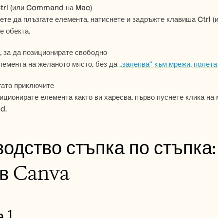
Ctrl (или Command на Mac)
ете да плъзгате елемента, натиснете и задръжте клавиша Ctrl (
е обекта.
, за да позиционирате свободно
емента на желаното място, без да 
„залепва“ към мрежи, полета
огато приключите
иционирате елемента както ви харесва, първо пуснете клика на 
d.
одство стъпка по стъпка: 
 в Canva
 1