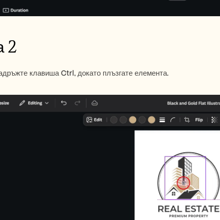
а 2
адръжте клавиша Ctrl, докато плъзгате елемента.