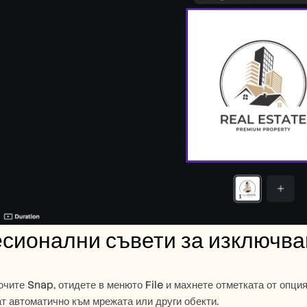
сионални съвети за изключва
ючите Snap, отидете в менюто File и махнете отметката от опция
т автоматично към мрежата или други обекти.