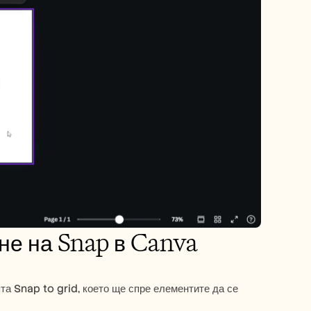
не на Snap в Canva
та Snap to grid, което ще спре елементите да се 