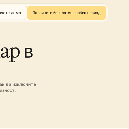
азете демо
Започнете безплатен пробен период
p в 
ак да изключите 
изност.