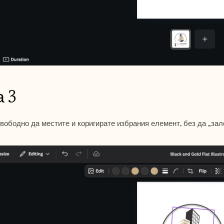
 3
вободно да местите и коригирате избрания елемент, без да „зал