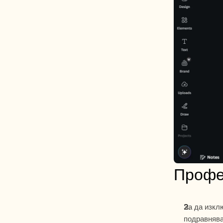
Профе
За да изкл
подравнява