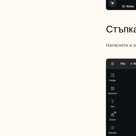
Стъпк
Натиснете и з