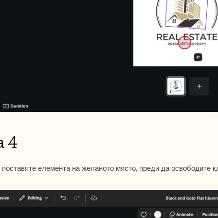
а 4
е поставяте елемента на желаното място, преди да освободите к