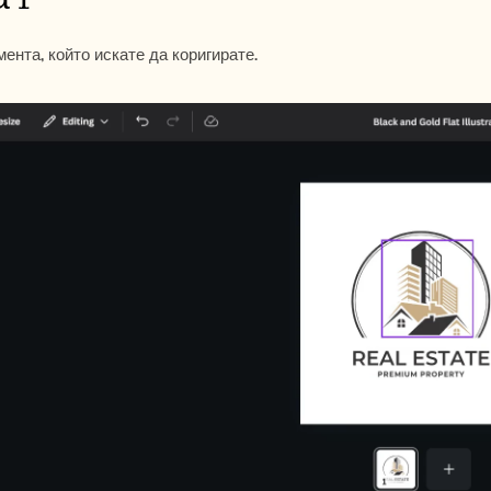
ента, който искате да коригирате.