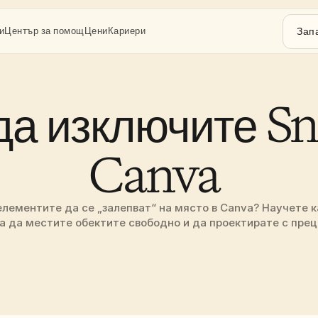
Зап
и
Център за помощ
Цени
Кариери
да изключите Sna
Canva 
елементите да се „залепват“ на място в Canva? Научете к
за да местите обектите свободно и да проектирате с прец