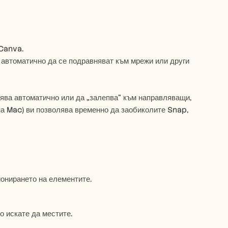
Canva. 
 автоматично да се подравняват към мрежи или други 
ява автоматично или да „залепва“ към направляващи, 
 Mac) ви позволява временно да заобиколите Snap, 
ионирането на елементите.
о искате да местите.