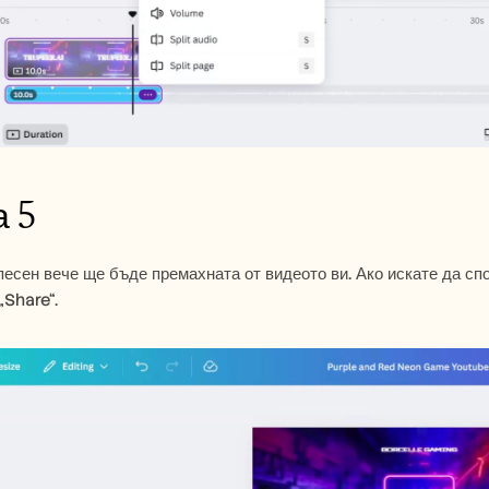
 5
есен вече ще бъде премахната от видеото ви. Ако искате да спо
„Share“.