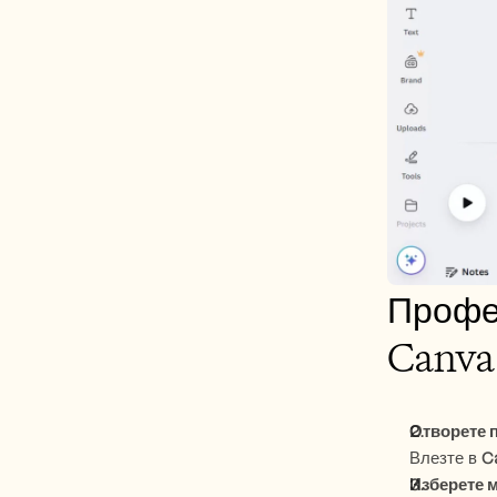
Профес
Canva
Отворете п
Влезте в C
Изберете 