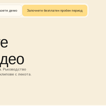
азете демо
Започнете безплатен пробен период
е 
идео
. Ръководство 
клипове с лекота.