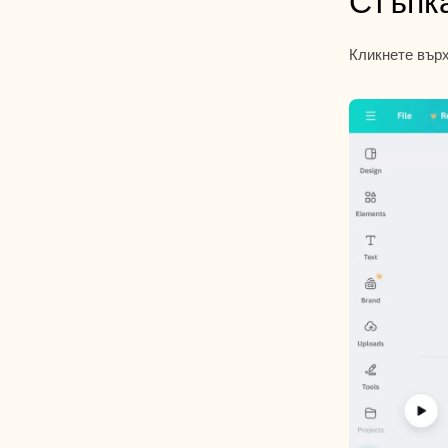
Стъпка
Кликнете върх