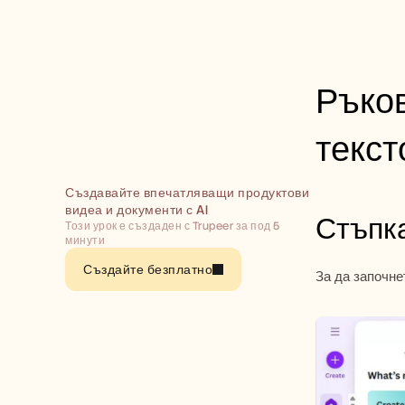
Ръков
текст
Създавайте впечатляващи продуктови 
видеа и документи с AI
Стъпка
Този урок е създаден с Trupeer за под 5 
минути
Създайте безплатно
За да започне