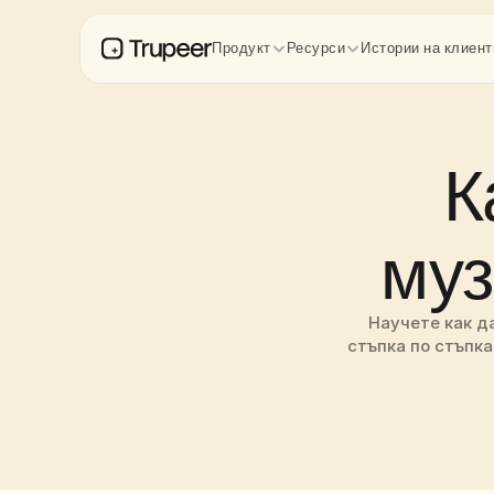
Продукт
Ресурси
Истории на клиент
К
муз
Научете как да
стъпка по стъпка