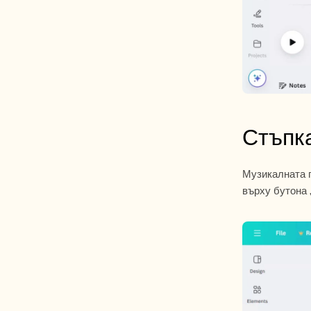
Стъпка
Музикалната п
върху бутона 