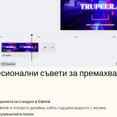
ионални съвети за премахване
роекта си с видео в Canva
anva и отворете дизайна, който съдържа видеото с музика.
музикалната песен