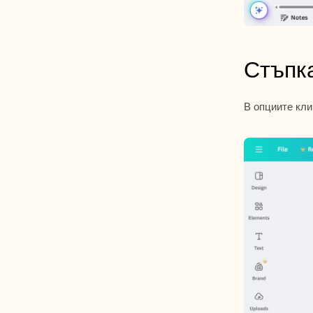
Стъпк
В опциите кли