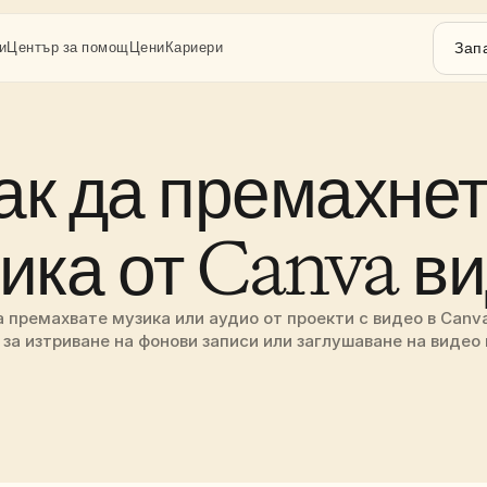
Зап
и
Център за помощ
Цени
Кариери
ак да премахнет
ика от Canva в
 премахвате музика или аудио от проекти с видео в Canva
 за изтриване на фонови записи или заглушаване на видео 