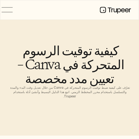
المنتج
فيديو
التوثيق
كيفية توقيت الرسوم 
الترجمة
قاعدة المعرفة
المتحركة في Canva – 
صور رمزية للذكاء الاصطناعي
حِزم العلامة التجارية
تعيين مدد مخصصة
الصفحات المشتركة
تسجيل الشاشة بالذكاء الاصطناعي
تعرّف على كيفية ضبط توقيت الرسوم المتحركة في Canva من خلال تعديل وقت البدء والمدة 
والتسلسل باستخدام محرر المخطط الزمني. اتبع هذا الدليل البسيط وأنشئ أدلة باستخدام 
Trupeer.
الموارد
روّاد التغيير في الذكاء الاصطناعي
مركز الثقة
طلبات الميزات
قوالب المستندات
Industry