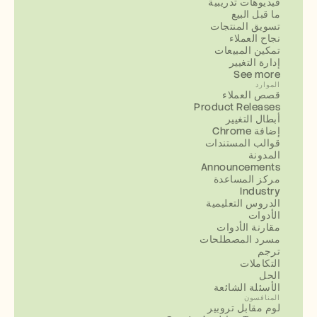
فيديوهات تدريبية
ما قبل البيع
تسويق المنتجات
نجاح العملاء
تمكين المبيعات
إدارة التغيير
See more
الموارد
قصص العملاء
Product Releases
أبطال التغيير
إضافة Chrome
قوالب المستندات
المدونة
Announcements
مركز المساعدة
Industry
الدروس التعليمية
الأدوات
مقارنة الأدوات
مسرد المصطلحات
ترجم
التكاملات
الحل
الأسئلة الشائعة
المنافسون
لوم مقابل تروبير