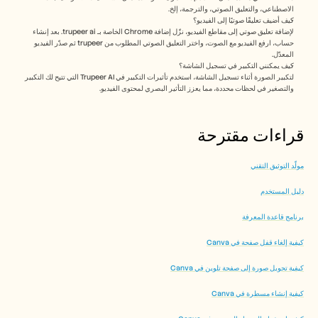
الاصطناعي، والتعليق الصوتي، والترجمة، إلخ.
كيف أضيف تعليقًا صوتيًا إلى الفيديو؟
لإضافة تعليق صوتي إلى مقاطع الفيديو، نزّل إضافة Chrome الخاصة بـ trupeer ai. بعد إنشاء 
حساب، ارفع الفيديو مع الصوت، واختر التعليق الصوتي المطلوب من trupeer ثم صدّر الفيديو 
المعدّل. 
كيف يمكنني التكبير في تسجيل الشاشة؟
لتكبير الصورة أثناء تسجيل الشاشة، استخدم تأثيرات التكبير في Trupeer AI التي تتيح لك التكبير 
والتصغير في لحظات محددة، مما يعزز التأثير البصري لمحتوى الفيديو. 
قراءات مقترحة
مولّد التوثيق التقني
دليل المستخدم
برنامج قاعدة المعرفة
كيفية إلغاء قفل صفحة في Canva
كيفية تحويل صورة إلى صفحة تلوين في Canva
كيفية إنشاء مسطرة في Canva