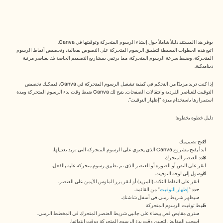
Free Tools
الأسئلة الشائعة
Announcement
Partner Program
حالات الاستخدام
يوفر هذا المستند دليلاً شاملاً حول إنشاء الرسوم المتحركة وتوقيتها في Canva. 
إدارة التغيير
اتبع هذه الخطوات البسيطة لتطبيق الرسوم المتحركة على النصوص بفعالية، وتخصيص أنماط الرسوم 
تمكين المبيعات
المتحركة، وضبط سرعة الرسوم المتحركة، مما يرتقي بمشاريع التصميم الخاصة بك بعناصر مرئية 
ديناميكية.  
ما قبل البيع
تسويق المنتجات
إذا كنت تريد مزيدًا من التحكم في كيفية تشغيل الرسوم المتحركة في Canva، فيمكنك تخصيص 
نجاح العملاء
التوقيت للعناصر الفردية وانتقالات الصفحات. يتيح لك Canva ضبط وقت بدء الرسوم المتحركة ومدة 
التدريب
استمرارها باستخدام ميزة "إظهار التوقيت".
See more
دليل خطوة بخطوة:
قصص العملاء
افتح تصميمك
ابدأ بفتح مشروع Canva الذي يحتوي على الرسوم المتحركة التي تريد تعديلها.
حدد العنصر المتحرك
انقر على النص أو الصورة أو العنصر الذي تم تطبيق رسوم متحركة عليه بالفعل.
مركز المساعدة
الوصول إلى لوحة التوقيت
انقر على النقاط الثلاث (المزيد) أو انقر بزر الماوس الأيمن على العنصر.
حدد “
إظهار التوقيت
” من القائمة.
التسعير
سيظهر شريط زمني في أسفل شاشتك.
ضبط توقيت الرسوم المتحركة
سترى مقابض قص بيضاء على جانبي شريط العنصر المتحرك في المخطط الزمني.
اسحب المقابض لتعيين وقت بدء الرسوم المتحركة ووقت انتهائها.