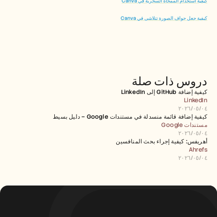
كيفية استخدام الممحاة السحرية في Canva
كيفية جعل حواف الصورة تتلاشى في Canva
دروس ذات صلة
كيفية إضافة GitHub إلى LinkedIn
LinkedIn
٠٤‏/٠٥‏/٢٠٢٦
كيفية إضافة قائمة منسدلة في مستندات Google – دليل بسيط
مستندات Google
٠٤‏/٠٥‏/٢٠٢٦
أهريفس: كيفية إجراء بحث المنافسين
Ahrefs
٠٤‏/٠٥‏/٢٠٢٦