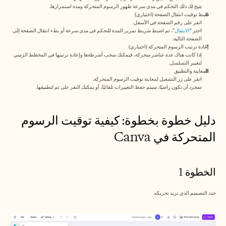
الوظائف
يتيح لك ذلك التحكم في مدى سرعة ظهور الرسوم المتحركة ومدة استمرارها.
ضبط توقيت انتقال الصفحة (اختياري)
انقر على رقم الصفحة في الأسفل.
احجز عرضًا توضيحيًا
اختر “
الانتقال
”، ثم اضبط شريط تمرير المدة للتحكم في مدى سرعة أو بطء انتقال الصفحة إلى 
الصفحة التالية.
إعادة ترتيب الرسوم المتحركة (اختياري)
ابدأ التجربة المجانية
إذا كانت هناك عدة عناصر متحركة، فيمكنك سحب أشرطةها وإعادة ترتيبها في المخطط الزمني 
لتغيير التسلسل.
المعاينة والتطبيق
انقر على زر التشغيل لمعاينة توقيت الرسوم المتحركة.
بمجرد أن تكون راضيًا، سيتم حفظ التغييرات تلقائيًا، أو يمكنك النقر على تم لتطبيقها.
دليل خطوة بخطوة: كيفية توقيت الرسوم 
المتحركة في Canva
الخطوة 1
حدد التصميم الذي تريد تحريكه.