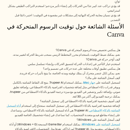
ثوانٍ.
قد يؤدي تراكب عدد كبير جدًا من الحركات إلى إنشاء تأثير مزدحم؛ استخدم التراكب الطبقي بشكل 
استراتيجي.
قد يؤدي نسيان معاينة الحركة النهائية إلى مشكلات غير مقصودة في التوقيت؛ اختبر دائمًا قبل 
التصدير.
الأسئلة الشائعة حول توقيت الرسوم المتحركة في 
Canva 
هل يمكنني تخصيص مدة الرسوم المتحركة في Canva؟ 
نعم، يمكنك ضبط التوقيت باستخدام محرر المخطط الزمني بسحب شريط الحركة لتغيير مدته.
كيف أؤخر حركة في Canva؟ 
استخدم خيار التأخير في إعدادات الحركة لتنسيق الحركات وإنشاء تسلسل سلس.
هل يمكنني تطبيق أوقات مختلفة على عدة حركات في تصميم واحد؟ 
نعم، يمكن لكل عنصر متحرك أن يملك توقيته ومدته الخاصة، ما يتيح تأثيرات حركة فريدة.
كيف أسجل الشاشة على ماك؟ 
لتسجيل الشاشة على 
جهاز Mac
، يمكنك استخدام Trupeer AI. يتيح لك التقاط الشاشة بالكامل 
ويوفر قدرات ذكاء اصطناعي مثل إضافة شخصيات افتراضية بالذكاء الاصطناعي، وإضافة تعليق 
صوتي، وإضافة تكبير وتصغير في الفيديو. مع ميزة ترجمة الفيديو بالذكاء الاصطناعي من trupeer، 
يمكنك ترجمة الفيديو إلى أكثر من 30 لغة. 
كيف أضيف شخصية افتراضية بالذكاء الاصطناعي إلى تسجيل الشاشة؟
لإضافة شخصية افتراضية بالذكاء الاصطناعي إلى تسجيل الشاشة، ستحتاج إلى استخدام 
أداة لتسجيل 
الشاشة بالذكاء الاصطناعي.
 Trupeer AI هي أداة لتسجيل الشاشة بالذكاء الاصطناعي، وتساعدك 
على إنشاء مقاطع فيديو متعددة الشخصيات، كما تساعدك في إنشاء شخصيتك الخاصة للفيديو.
كيف أسجل الشاشة على Windows؟
لتسجيل الشاشة على Windows
، يمكنك استخدام Game Bar المدمجة (Windows + G) أو أداة 
ذكاء اصطناعي متقدمة مثل Trupeer AI لمزايا أكثر تقدمًا مثل الشخصيات الافتراضية بالذكاء 